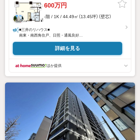
600万円
-階 / 1K / 44.49㎡（13.45坪）（壁芯）
■三井のリハウス■
南東・南西角住戸、日照・通風良好
コンビニまで徒歩4分
詳細を見る
ほか提供