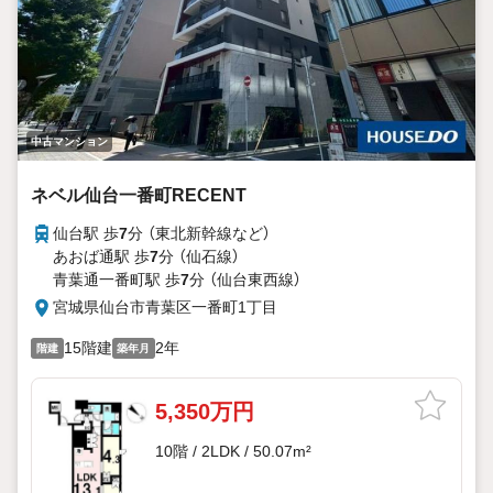
中古マンション
ネベル仙台一番町RECENT
仙台駅 歩
7
分 （東北新幹線
など
）
あおば通駅 歩
7
分 （仙石線）
青葉通一番町駅 歩
7
分 （仙台東西線）
宮城県仙台市青葉区一番町1丁目
15階建
2年
階建
築年月
5,350万円
10階 / 2LDK / 50.07m²