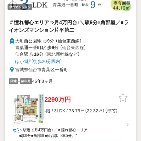
中古マンション
＃憧れ都心エリア⇒月4万円台♪＼駅9分×角部屋／■ラ
イオンズマンション片平第二
大町西公園駅 歩
9
分 （仙台東西線）
青葉通一番町駅 歩
9
分 （仙台東西線）
仙台駅 歩
16
分 （東北新幹線
など
）
ほか1駅（徒歩20分圏内）
宮城県仙台市青葉区一番町
-
45年8ヶ月
階建
築年月
2290万円
-階 / 3LDK / 73.79㎡（22.32坪）（壁芯）
＼駅近で月4万円台♪／＃憧れ都心エリア
■駅9分■角部屋■仙台駅⇒車5分。*