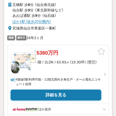
五橋駅 歩
8
分 （仙台南北線）
仙台駅 歩
9
分 （東北新幹線
など
）
あおば通駅 歩
9
分 （仙石線）
ほか1駅（徒歩20分圏内）
宮城県仙台市青葉区一番町
-
16年2ヶ月
階建
築年月
5380万円
-階 / 2LDK / 63.83㎡（19.30坪）（壁芯）
4路線5駅利用可能・11階北西向き角住戸・オール電化エコキ
ュート採用
詳細を見る
ほか提供