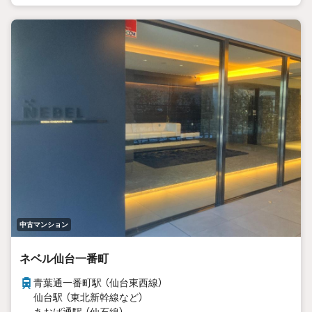
中古マンション
ネベル仙台一番町
青葉通一番町駅 （仙台東西線）
仙台駅 （東北新幹線
など
）
あおば通駅 （仙石線）