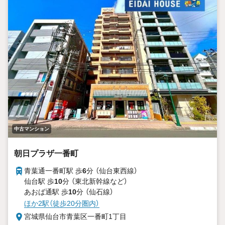
中古マンション
朝日プラザ一番町
青葉通一番町駅 歩
6
分 （仙台東西線）
仙台駅 歩
10
分 （東北新幹線
など
）
あおば通駅 歩
10
分 （仙石線）
ほか2駅（徒歩20分圏内）
宮城県仙台市青葉区一番町1丁目