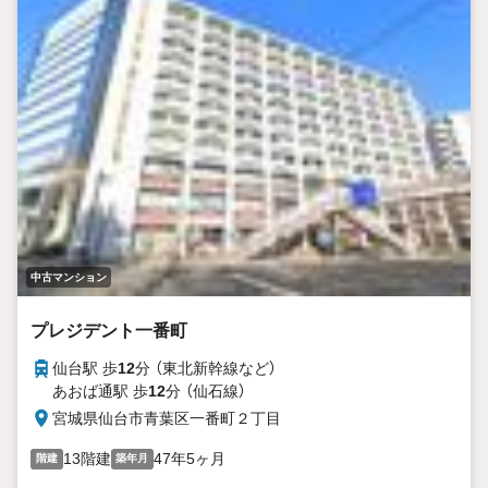
中古マンション
プレジデント一番町
仙台駅 歩
12
分 （東北新幹線
など
）
あおば通駅 歩
12
分 （仙石線）
宮城県仙台市青葉区一番町２丁目
13階建
47年5ヶ月
階建
築年月