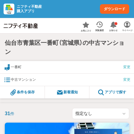
ニフティ不動産
ダウンロード
購入アプリ
お知らせ
閲覧履歴
マイページ
お気に入り
仙台市青葉区一番町（宮城県）の中古マンショ
ン
一番町
変更
中古マンション
変更
条件を保存
新着通知
アプリで探す
31
件