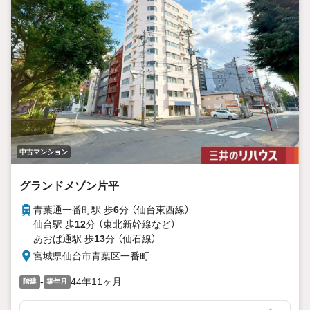
中古マンション
グランドメゾン片平
青葉通一番町駅 歩
6
分 （仙台東西線）
仙台駅 歩
12
分 （東北新幹線
など
）
あおば通駅 歩
13
分 （仙石線）
宮城県仙台市青葉区一番町
-
44年11ヶ月
階建
築年月