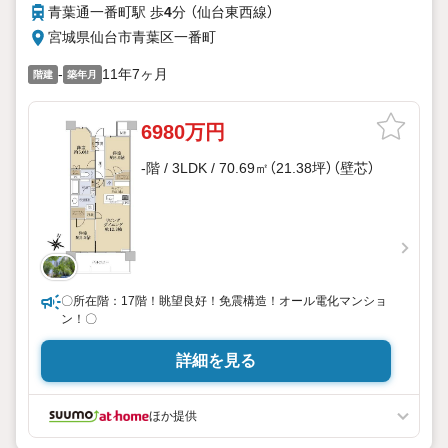
青葉通一番町駅 歩
4
分 （仙台東西線）
宮城県仙台市青葉区一番町
-
11年7ヶ月
階建
築年月
6980万円
-階 / 3LDK / 70.69㎡（21.38坪）（壁芯）
〇所在階：17階！眺望良好！免震構造！オール電化マンショ
ン！〇
詳細を見る
ほか提供