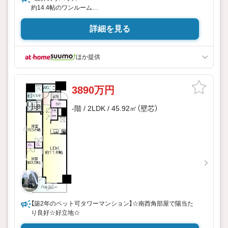
約14.4帖のワンルーム
北西・南東の2面採光設計
詳細を見る
ほか提供
3890万円
-階 / 2LDK / 45.92㎡（壁芯）
【築2年のペット可タワーマンション】☆南西角部屋で陽当た
り良好☆好立地☆