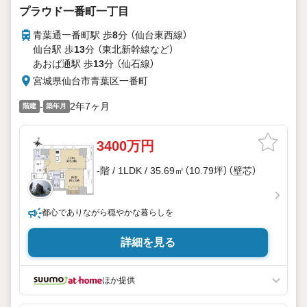
プラウド一番町一丁目
青葉通一番町駅 歩
8
分 （仙台東西線）
仙台駅 歩
13
分 （東北新幹線
など
）
あおば通駅 歩
13
分 （仙石線）
宮城県仙台市青葉区一番町
-
2年7ヶ月
階建
築年月
3400万円
-階 / 1LDK / 35.69㎡（10.79坪）（壁芯）
都心でありながら穏やかな暮らしを
詳細を見る
ほか提供