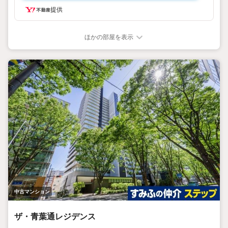
する様々なご相談はもちろん、
提供
ご購入時に気になる住宅ローンや各種税金についても、誠心
誠意ご説明させていただきます。
各店舗ではキッズスペースも完備！お子様連れのご家族皆様
ほかの部屋を表示
で、ぜひお越しください。
営業時間:10:0018:00（定休日:火・水曜日 ※店舗により変動
あり）
現地のご案内も可能ですので、どうぞお気軽にお問い合わせ
ください！
中古マンション
ザ・青葉通レジデンス