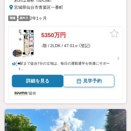
宮城県仙台市青葉区一番町
-
2年1ヶ月
階建
築年月
5350万円
-階 / 2LDK / 47.01㎡（登記）
■駅まで徒歩7分の立地は、毎日の通勤通学を快適にサポー
ト。
詳細を見る
見学予約
提供