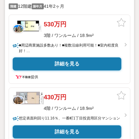
12階建
41年2ヶ月
階建
築年月
530万円
3階 / ワンルーム / 18.9m²
■周辺商業施設多数あり！■複数沿線利用可能！■室内程度良
好！
永大ハウス工業の強み
詳細を見る
仙台市を中心に宮城県内の多数店舗で展開中！
こちらでは当社の強みを大きく2つに分けてご紹介！
提供
1.
＜豊富な不動産知識＞
戸建・マンション・土地…と種別を問わず不動産を取り扱っ
ております。
430万円
さらに教育施設や商業施設、子育て環境や行政などの地域情
報を総合し、
4階 / ワンルーム / 18.9m²
お客様により良い物件選びをしていただけるよう、しっかり
とサポートさせていただきます。
想定表面利回り11.16％、一番町1丁目投資用区分マンション
2.
＜経験豊富なスタッフ＞
詳細を見る
当社では【購入】【売却】【引っ越し】【リフォーム】など住宅に関