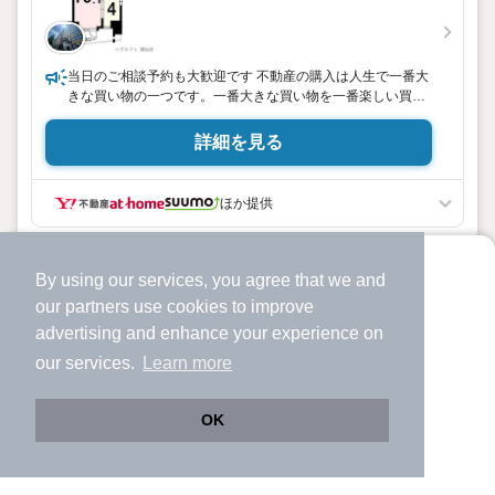
当日のご相談予約も大歓迎です 不動産の購入は人生で一番大
きな買い物の一つです。一番大きな買い物を一番楽しい買い
物にできるよう、一生懸命ご提案させて頂きます！
詳細を見る
ほか提供
By using our services, you agree that we and
より使いやすくなった
our
partners
use cookies to improve
アプリで物件探ししませんか？
advertising and enhance your experience on
✔️
サクサク動く地図で物件検索
our services.
Learn more
✔️
新着物件・価格変動をすぐに通知
✔️
会員登録なし
OK
Web版をこのまま使う
購入アプリを開く
市区町村を変更
詳細条件を変更