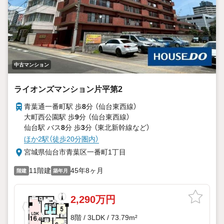
中古マンション
ライオンズマンション片平第2
青葉通一番町駅 歩
8
分 （仙台東西線）
大町西公園駅 歩
9
分 （仙台東西線）
仙台駅 バス
8
分 歩
3
分 （東北新幹線
など
）
ほか2駅（徒歩20分圏内）
宮城県仙台市青葉区一番町1丁目
11階建
45年8ヶ月
階建
築年月
2,290万円
8階 / 3LDK / 73.79m²