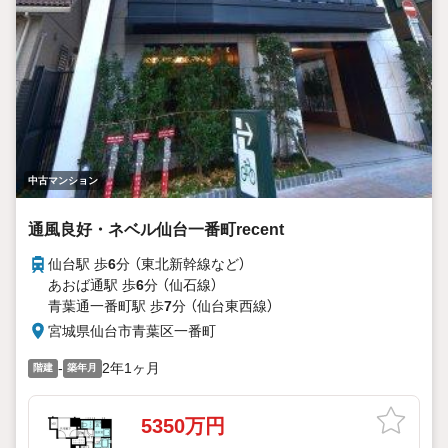
中古マンション
通風良好・ネベル仙台一番町recent
仙台駅 歩
6
分 （東北新幹線
など
）
あおば通駅 歩
6
分 （仙石線）
青葉通一番町駅 歩
7
分 （仙台東西線）
宮城県仙台市青葉区一番町
-
2年1ヶ月
階建
築年月
5350万円