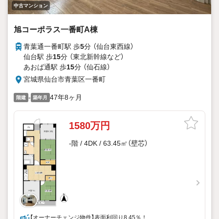
中古マンション
旭コーポラス一番町A棟
青葉通一番町駅 歩
5
分 （仙台東西線）
仙台駅 歩
15
分 （東北新幹線
など
）
あおば通駅 歩
15
分 （仙石線）
宮城県仙台市青葉区一番町
-
47年8ヶ月
階建
築年月
1580万円
-階 / 4DK / 63.45㎡（壁芯）
【オーナーチェンジ物件】表面利回り8.45％！