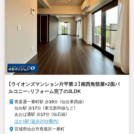
中古マンション
【ライオンズマンション片平第２】南西角部屋×2面バ
ルコニー♪リフォーム完了の3LDK
青葉通一番町駅 歩
10
分 （仙台東西線）
仙台駅 歩
17
分 （東北新幹線
など
）
あおば通駅 歩
17
分 （仙石線）
ほか1駅（徒歩20分圏内）
宮城県仙台市青葉区一番町