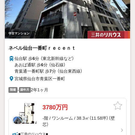
中古マンション
ネベル仙台一番町ｒｅｃｅｎｔ
仙台駅 歩
6
分 （東北新幹線
など
）
あおば通駅 歩
6
分 （仙石線）
青葉通一番町駅 歩
7
分 （仙台東西線）
宮城県仙台市青葉区一番町
-
2年1ヶ月
階建
築年月
3780万円
-階 / ワンルーム / 38.3㎡（11.58坪）（壁
芯）
■三井のリハウス■