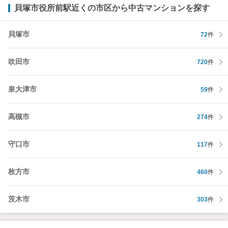
貝塚市役所前駅近くの市区から中古マンションを探す
貝塚市
72
件
吹田市
720
件
泉大津市
59
件
高槻市
274
件
守口市
117
件
枚方市
460
件
茨木市
303
件