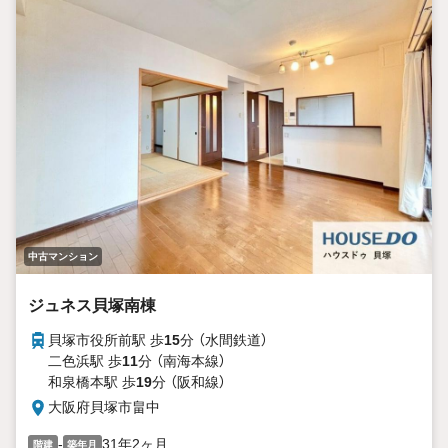
中古マンション
ジュネス貝塚南棟
貝塚市役所前駅 歩
15
分 （水間鉄道）
二色浜駅 歩
11
分 （南海本線）
和泉橋本駅 歩
19
分 （阪和線）
大阪府貝塚市畠中
-
31年2ヶ月
階建
築年月