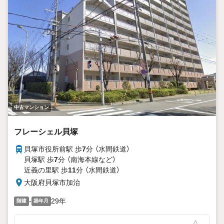
中古マンション
フレーシェル貝塚
貝塚市役所前駅 歩
7
分 （水間鉄道）
貝塚駅 歩
7
分 （南海本線
など
）
近義の里駅 歩
11
分 （水間鉄道）
大阪府貝塚市加治
-
29年
階建
築年月