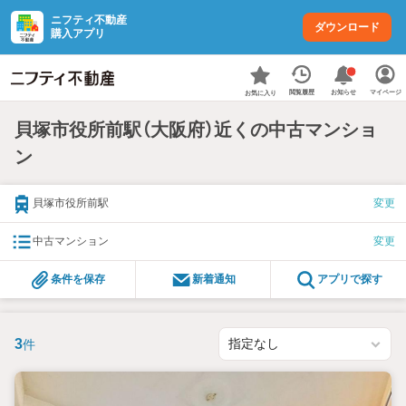
ニフティ不動産
ダウンロード
購入アプリ
お知らせ
閲覧履歴
マイページ
お気に入り
貝塚市役所前駅（大阪府）近くの中古マンショ
ン
貝塚市役所前駅
変更
中古マンション
変更
条件を保存
新着通知
アプリで探す
3
件