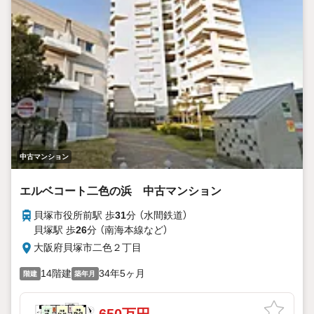
中古マンション
エルベコート二色の浜 中古マンション
貝塚市役所前駅 歩
31
分 （水間鉄道）
貝塚駅 歩
26
分 （南海本線
など
）
大阪府貝塚市二色２丁目
14階建
34年5ヶ月
階建
築年月