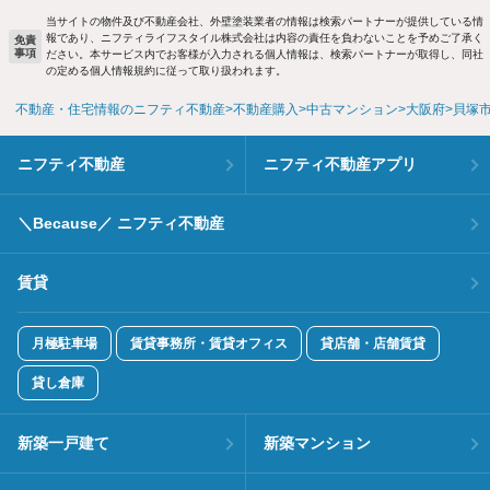
当サイトの物件及び不動産会社、外壁塗装業者の情報は検索パートナーが提供している情
報であり、ニフティライフスタイル株式会社は内容の責任を負わないことを予めご了承く
免責
事項
ださい。本サービス内でお客様が入力される個人情報は、検索パートナーが取得し、同社
の定める個人情報規約に従って取り扱われます。
不動産・住宅情報のニフティ不動産
不動産購入
中古マンション
大阪府
貝塚
ニフティ不動産
ニフティ不動産アプリ
＼Because／ ニフティ不動産
賃貸
月極駐車場
賃貸事務所・賃貸オフィス
貸店舗・店舗賃貸
貸し倉庫
新築一戸建て
新築マンション