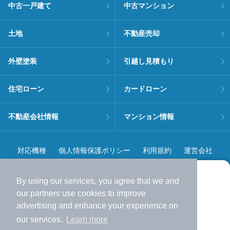
中古一戸建て
中古マンション
土地
不動産売却
外壁塗装
引越し見積もり
住宅ローン
カードローン
不動産会社情報
マンション情報
対応機種
個人情報保護ポリシー
利用規約
運営会社
ヘルプ・お問い合わせ
採用情報
By using our services, you agree that we and
より使いやすくなった
our
partners
use cookies to improve
アプリで物件探ししませんか？
advertising and enhance your experience on
✔️
サクサク動く地図で物件検索
our services.
Learn more
✔️
新着物件・価格変動をすぐに通知