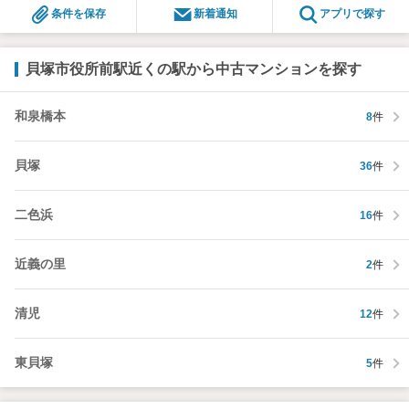
条件を保存
新着通知
アプリで探す
貝塚市役所前駅近くの駅から中古マンションを探す
和泉橋本
8
件
貝塚
36
件
二色浜
16
件
近義の里
2
件
清児
12
件
東貝塚
5
件