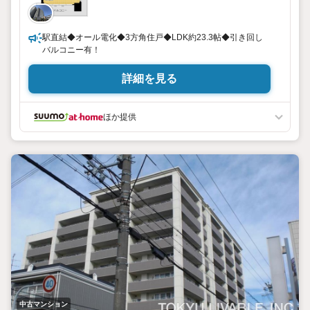
駅直結◆オール電化◆3方角住戸◆LDK約23.3帖◆引き回し
バルコニー有！
詳細を見る
ほか提供
中古マンション