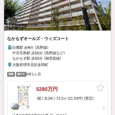
中古マンション
なかもずオールズ・ウィズコート
白鷺駅 歩
4
分 （高野線）
中百舌鳥駅 歩
11
分 （高野線
など
）
なかもず駅 歩
11
分 （御堂筋線）
大阪府堺市北区金岡町
-
8年1ヶ月
階建
築年月
5280万円
-階 / 3LDK / 72.5㎡（21.93坪）（壁芯）