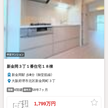
中古マンション
新金岡３丁１番住宅１８棟
新金岡駅 歩
8
分 （御堂筋線）
大阪府堺市北区新金岡町３丁
4階建
58年7ヶ月
階建
築年月
1,799万円