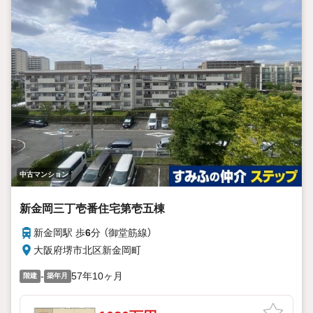
中古マンション
新金岡三丁壱番住宅第壱五棟
新金岡駅 歩
6
分 （御堂筋線）
大阪府堺市北区新金岡町
-
57年10ヶ月
階建
築年月