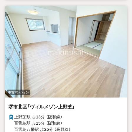
中古マンション
堺市北区「ヴィルメゾン上野芝」
上野芝駅 歩
13
分 （阪和線）
百舌鳥駅 歩
15
分 （阪和線）
百舌鳥八幡駅 歩
25
分 （高野線）