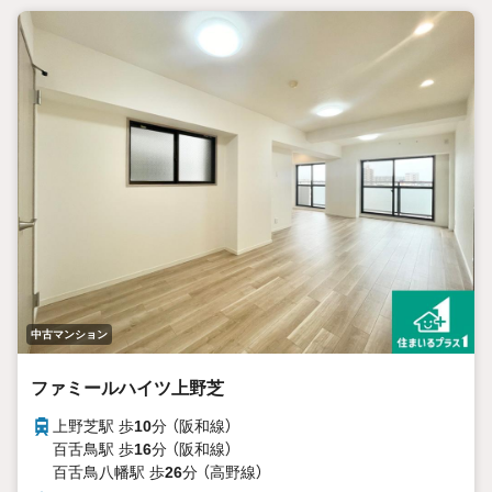
中古マンション
ファミールハイツ上野芝
上野芝駅 歩
10
分 （阪和線）
百舌鳥駅 歩
16
分 （阪和線）
百舌鳥八幡駅 歩
26
分 （高野線）