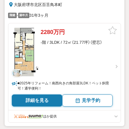
大阪府堺市北区百舌鳥本町
-
31年3ヶ月
階建
築年月
2280万円
-階 / 3LDK / 72㎡（21.77坪）（壁芯）
■2025年リフォーム！南西向きの角部屋3LDK！ペット飼育
可！通学便利！
詳細を見る
見学予約
ほか提供