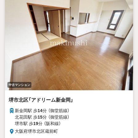
中古マンション
堺市北区「アドリーム新金岡」
新金岡駅 歩
14
分 （御堂筋線）
北花田駅 歩
15
分 （御堂筋線）
堺市駅 歩
19
分 （阪和線）
大阪府堺市北区蔵前町