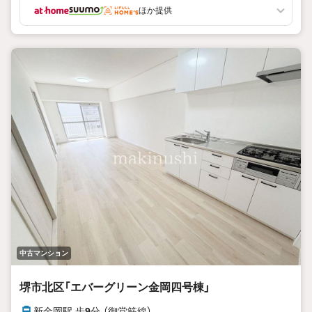
ほか提供
中古マンション
堺市北区「エバーグリーン金岡四号棟」
新金岡駅 歩
9
分 （御堂筋線）