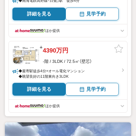
◆南海電鉄高野線「白鷺」駅 徒歩4分
詳細を見る
見学予約
ほか提供
4390万円
-階 / 3LDK / 72.5㎡（壁芯）
◆最寄駅徒歩4分×オール電化マンション
◆眺望良好の11階東向き3LDK
詳細を見る
見学予約
ほか提供