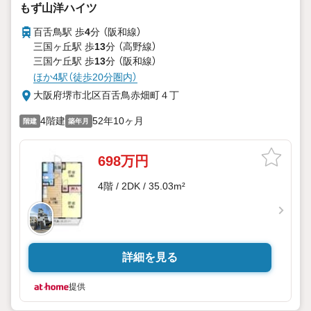
もず山洋ハイツ
百舌鳥駅 歩
4
分 （阪和線）
三国ヶ丘駅 歩
13
分 （高野線）
三国ケ丘駅 歩
13
分 （阪和線）
ほか4駅（徒歩20分圏内）
大阪府堺市北区百舌鳥赤畑町４丁
4階建
52年10ヶ月
階建
築年月
698万円
4階 / 2DK / 35.03m²
詳細を見る
提供