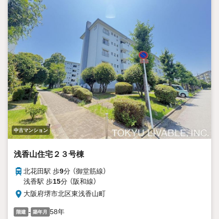
中古マンション
浅香山住宅２３号棟
北花田駅 歩
9
分 （御堂筋線）
浅香駅 歩
15
分 （阪和線）
大阪府堺市北区東浅香山町
-
58年
階建
築年月