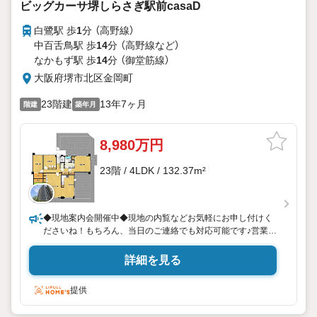
ビッグカーサ堺しらさぎ駅前casaD
白鷺駅 歩
1
分 （高野線）
中百舌鳥駅 歩
14
分 （高野線
など
）
なかもず駅 歩
14
分 （御堂筋線）
大阪府堺市北区金岡町
23階建
13年7ヶ月
階建
築年月
8,980万円
23階 / 4LDK / 132.37m²
◆現地案内会開催中◆現地の内覧などお気軽にお申し付けく
ださいね！もちろん、当日のご連絡でも対応可能です♪営業時
間外でもお時間のご相談可能ですよ♪事前にご予約も大歓迎で
す！ご自宅にお迎えも可能です！いつでもお気軽にお問い合
詳細を見る
わせください♪
提供