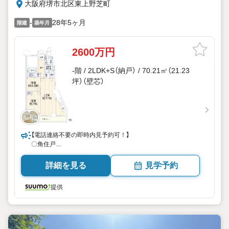
大阪府堺市北区東上野芝町
-
28年5ヶ月
階建
築年月
2600万円
-階 / 2LDK+S（納戸） / 70.21㎡（21.23
坪）（壁芯）
【電話連絡不要の即時内見予約可！】
〇角住戸
〇リフォーム済！
詳細を見る
見学予約
提供