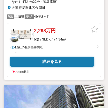
なかもず駅 歩
22
分 （御堂筋線）
大阪府堺市北区金岡町
11階建
49年8ヶ月
階建
築年月
2,298万円
5階 / 3LDK / 74.34m²
【当社の提携金融機関】
○三井住友銀行 ○三菱UFJ銀行 ○りそな銀行
○紀陽銀行 ○京都銀行 ○池田泉州銀行 ○徳島大正銀行
詳細を見る
○大阪信用金庫 ○JA ○関西みらい銀行 ○大阪厚生信用金庫
提供
上記以外の金融機関をご希望されるお客様は、
ご相談下さいませ。
ご一緒に、金利面など最も有利な金融機関を
ご提案させて頂きます。