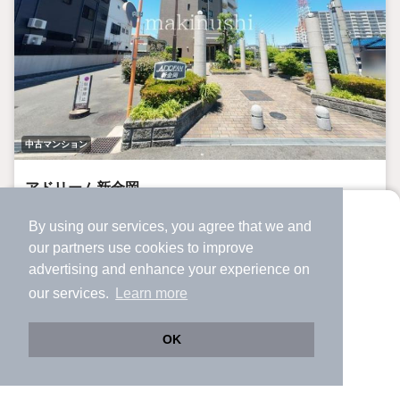
中古マンション
アドリーム新金岡
新金岡駅 歩
14
分 （御堂筋線）
By using our services, you agree that we and
より使いやすくなった
北花田駅 歩
15
分 （御堂筋線）
our
partners
use cookies to improve
アプリで物件探ししませんか？
堺市駅 歩
19
分 （阪和線）
advertising and enhance your experience on
大阪府堺市北区蔵前町1丁
✔️
サクサク動く地図で物件検索
our services.
Learn more
✔️
新着物件・価格変動をすぐに通知
14階建
27年5ヶ月
階建
築年月
✔️
会員登録なし
OK
3,198万円
Web版をこのまま使う
購入アプリを開く
市区町村を変更
詳細条件を変更
8階 / 3LDK / 77.86m²