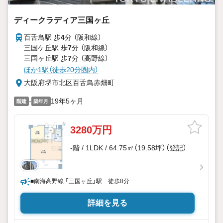
ディークラディア三国ヶ丘
百舌鳥駅 歩
4
分 （阪和線）
三国ケ丘駅 歩
7
分 （阪和線）
三国ヶ丘駅 歩
7
分 （高野線）
ほか1駅（徒歩20分圏内）
大阪府堺市北区百舌鳥赤畑町
-
19年5ヶ月
階建
築年月
3280万円
-階 / 1LDK / 64.75㎡（19.58坪）（登記）
■南海高野線 「三国ヶ丘」駅 徒歩8分
詳細を見る