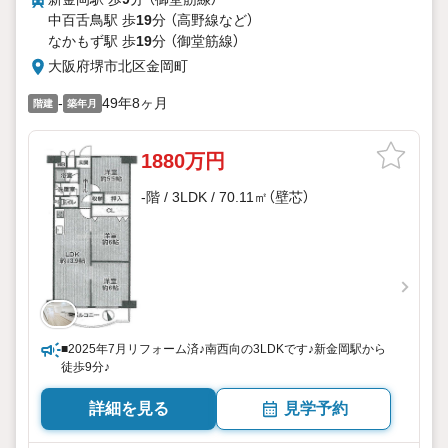
中百舌鳥駅 歩
19
分 （高野線
など
）
なかもず駅 歩
19
分 （御堂筋線）
大阪府堺市北区金岡町
-
49年8ヶ月
階建
築年月
1880万円
-階 / 3LDK / 70.11㎡（壁芯）
■2025年7月リフォーム済♪南西向の3LDKです♪新金岡駅から
徒歩9分♪
詳細を見る
見学予約