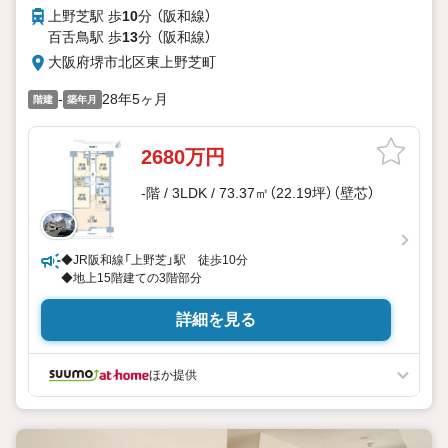
上野芝駅 歩
10
分 （阪和線）
百舌鳥駅 歩
13
分 （阪和線）
大阪府堺市北区東上野芝町
-
28年5ヶ月
階建
築年月
2680万円
-階 / 3LDK / 73.37㎡（22.19坪）（壁芯）
◆JR阪和線「上野芝」駅 徒歩10分
◆地上15階建ての3階部分
詳細を見る
ほか提供