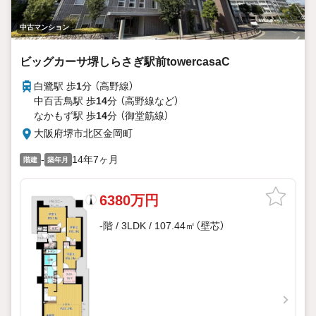
中古マンション
ビッグカーサ堺しらさぎ駅前towercasaC
白鷺駅 歩
1
分 （高野線）
中百舌鳥駅 歩
14
分 （高野線
など
）
なかもず駅 歩
14
分 （御堂筋線）
大阪府堺市北区金岡町
-
14年7ヶ月
階建
築年月
6380万円
-階 / 3LDK / 107.44㎡（壁芯）