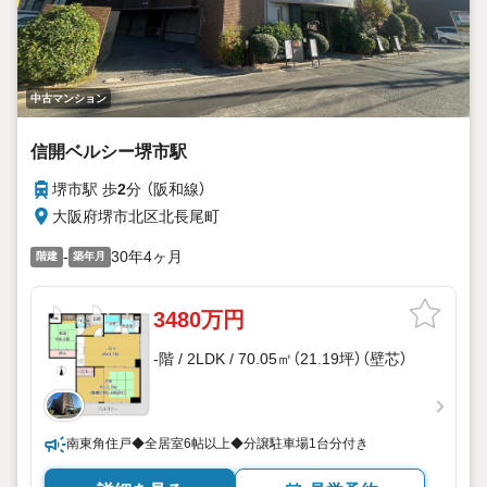
中古マンション
信開ベルシー堺市駅
堺市駅 歩
2
分 （阪和線）
大阪府堺市北区北長尾町
-
30年4ヶ月
階建
築年月
3480万円
-階 / 2LDK / 70.05㎡（21.19坪）（壁芯）
南東角住戸◆全居室6帖以上◆分譲駐車場1台分付き