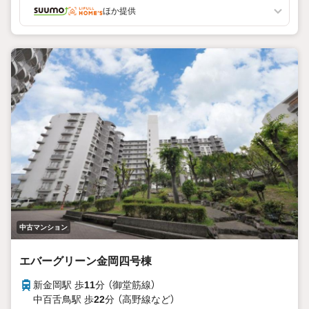
ほか提供
中古マンション
エバーグリーン金岡四号棟
新金岡駅 歩
11
分 （御堂筋線）
中百舌鳥駅 歩
22
分 （高野線
など
）