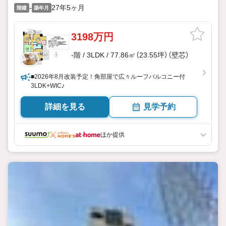
-
27年5ヶ月
階建
築年月
3198万円
-階 / 3LDK / 77.86㎡（23.55坪）（壁芯）
■2026年8月改装予定！角部屋で広々ルーフバルコニー付
3LDK+WIC♪
詳細を見る
見学予約
ほか提供