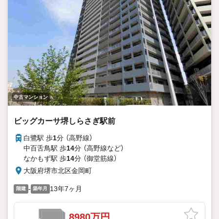
中古マンション
ビッグカーサ堺しらさぎ駅前
白鷺駅 歩
1
分 （高野線）
中百舌鳥駅 歩
14
分 （高野線
など
）
なかもず駅 歩
14
分 （御堂筋線）
大阪府堺市北区金岡町
-
13年7ヶ月
階建
築年月
8980万円