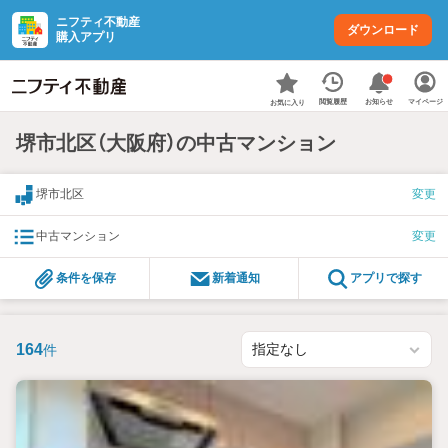
ニフティ不動産
ダウンロード
購入アプリ
お知らせ
閲覧履歴
マイページ
お気に入り
堺市北区（大阪府）の中古マンション
堺市北区
変更
中古マンション
変更
条件を保存
新着通知
アプリで探す
164
件