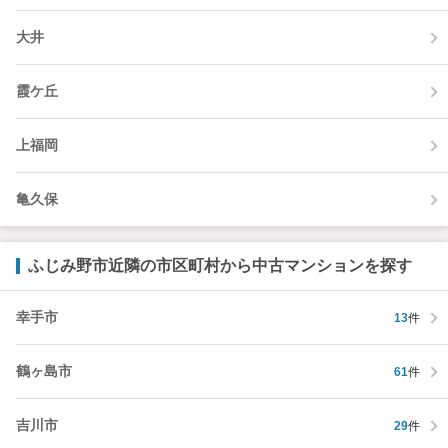
大井
霞ケ丘
上福岡
亀久保
ふじみ野市近隣の市区町村から中古マンションを探す
幸手市
13
件
鶴ヶ島市
61
件
吉川市
29
件