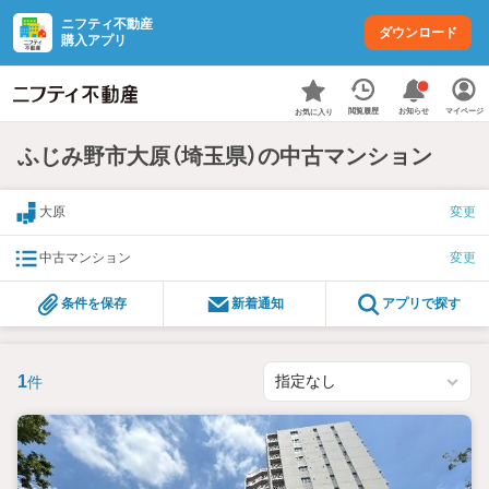
ニフティ不動産
ダウンロード
購入アプリ
お知らせ
閲覧履歴
マイページ
お気に入り
ふじみ野市大原（埼玉県）の中古マンション
大原
変更
中古マンション
変更
条件を保存
新着通知
アプリで探す
1
件