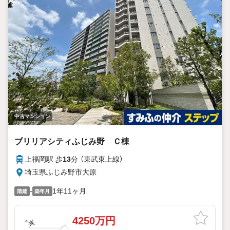
中古マンション
ブリリアシティふじみ野 Ｃ棟
上福岡駅 歩
13
分 （東武東上線）
埼玉県ふじみ野市大原
-
1年11ヶ月
階建
築年月
4250万円