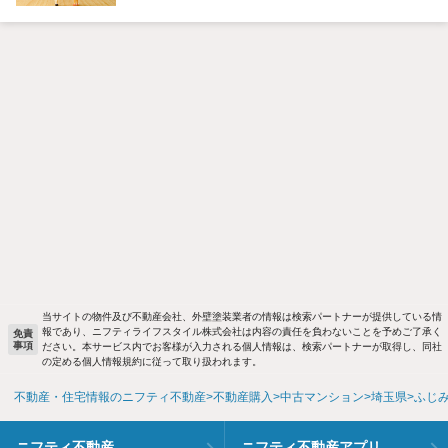
当サイトの物件及び不動産会社、外壁塗装業者の情報は検索パートナーが提供している情
報であり、ニフティライフスタイル株式会社は内容の責任を負わないことを予めご了承く
免責
事項
ださい。本サービス内でお客様が入力される個人情報は、検索パートナーが取得し、同社
の定める個人情報規約に従って取り扱われます。
不動産・住宅情報のニフティ不動産
不動産購入
中古マンション
埼玉県
ふじ
ニフティ不動産
ニフティ不動産アプリ