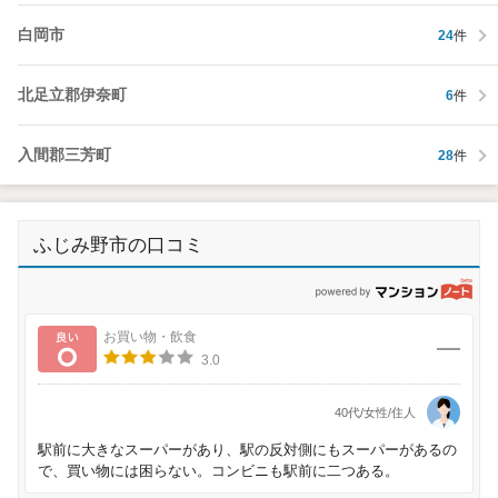
白岡市
24
件
北足立郡伊奈町
6
件
入間郡三芳町
28
件
ふじみ野市の口コミ
p
良い
お買い物・飲食
3.0
40代/女性/住人
駅前に大きなスーパーがあり、駅の反対側にもスーパーがあるの
で、買い物には困らない。コンビニも駅前に二つある。