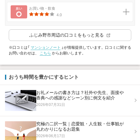
良い
お買い物・飲食
4.0
ふじみ野市
周辺の口コミをもっと見る
※口コミは「
マンションノート
」が情報提供しています。口コミに関する
お問い合わせは、
こちら
からお願いします。
おうち時間を豊かにするヒント
お礼メールの書き方は？社外や先生、面接や
香典への感謝などシーン別に例文を紹介
2026年07月31日
究極の二択一覧｜恋愛観・人生観・仕事観が
丸わかりになるお題集
2026年06月17日