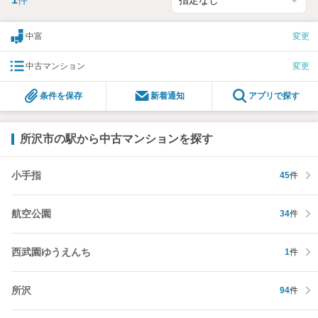
件
ご希望のお客様はお気軽にお問い合わせ下さい
※物件によっては対応できない場合もございます
中富
変更
■アークレストのココが強み
中古マンション
変更
所沢市・西東京市・東村山市・東久留米市・入間市に7店舗
を構え、グループ会社に《設計》《施工》《リフォーム》部門、
条件を保存
新着通知
アプリで探す
大型新所沢ショールームをもち、ワンストップであらゆる不
動産サービスに対応できる会社です。西武線沿線でオンリー
ワンの総合不動企業を目指します。
所沢市の駅から中古マンションを探す
*・。*・。*・。*・。
小手指
45
件
航空公園
34
件
西武園ゆうえんち
1
件
所沢
94
件