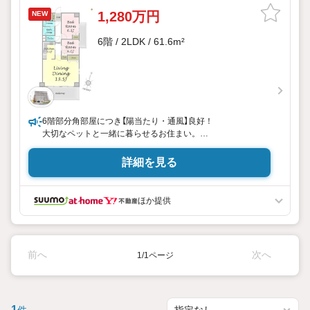
1,280万円
NEW
6階 / 2LDK / 61.6m²
6階部分角部屋につき【陽当たり・通風】良好！
大切なペットと一緒に暮らせるお住まい。
周辺にはお買い物施設が充実しており、暮らしやすい住環
境！
詳細を見る
*・。*・。*・。*・。
■ご予約いただくとご見学がスムーズ！
ほか提供
【営業時間 10:0020:00】
■インターネット予約で見学が可能です！
【室内・現地を見学する】をクリック！
■物件資料のご請求もお気軽にお問い合わせください
前へ
次へ
1/1ページ
ネットにないものも店舗でご紹介いたします！
【オンラインでのご相談、見学が可能 】
当社では来店しなくてもテレビ電話でオンライン商談、物件
見学ができるオンライン対応を実施！
1