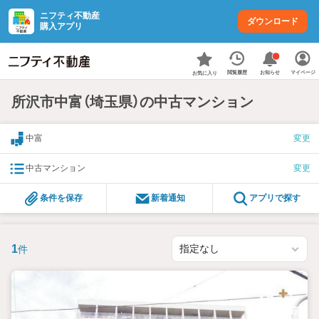
ニフティ不動産
ダウンロード
購入アプリ
お知らせ
閲覧履歴
マイページ
お気に入り
所沢市中富（埼玉県）の中古マンション
中富
変更
中古マンション
変更
条件を保存
新着通知
アプリで探す
1
件