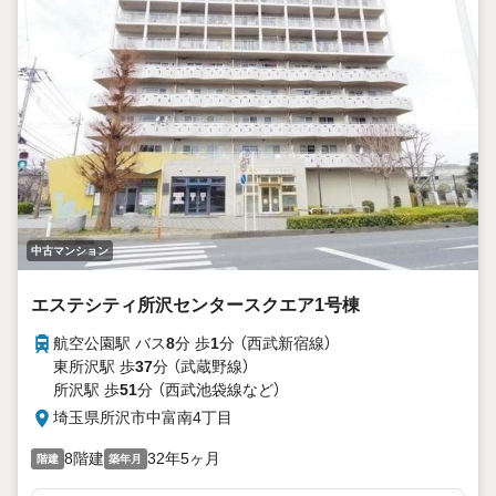
中古マンション
エステシティ所沢センタースクエア1号棟
航空公園駅 バス
8
分 歩
1
分 （西武新宿線）
東所沢駅 歩
37
分 （武蔵野線）
所沢駅 歩
51
分 （西武池袋線
など
）
埼玉県所沢市中富南4丁目
8階建
32年5ヶ月
階建
築年月