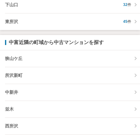
下山口
32
件
東所沢
45
件
中富近隣の町域から中古マンションを探す
狭山ケ丘
所沢新町
中新井
並木
西所沢