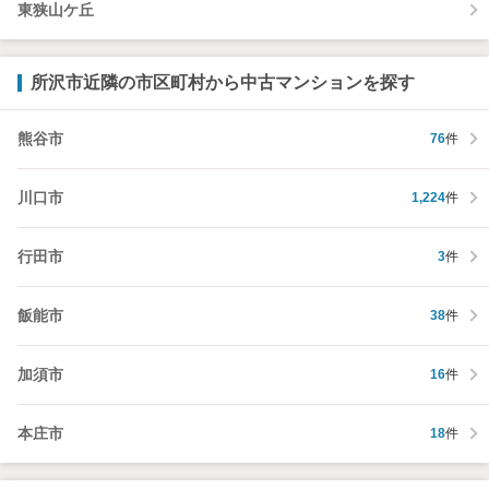
東狭山ケ丘
所沢市近隣の市区町村から中古マンションを探す
熊谷市
76
件
川口市
1,224
件
行田市
3
件
飯能市
38
件
加須市
16
件
本庄市
18
件