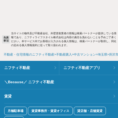
当サイトの物件及び不動産会社、外壁塗装業者の情報は検索パートナーが提供している情
報であり、ニフティライフスタイル株式会社は内容の責任を負わないことを予めご了承く
免責
事項
ださい。本サービス内でお客様が入力される個人情報は、検索パートナーが取得し、同社
の定める個人情報規約に従って取り扱われます。
不動産・住宅情報のニフティ不動産
不動産購入
中古マンション
埼玉県
所沢
ニフティ不動産
ニフティ不動産アプリ
＼Because／ ニフティ不動産
賃貸
月極駐車場
賃貸事務所・賃貸オフィス
貸店舗・店舗賃貸