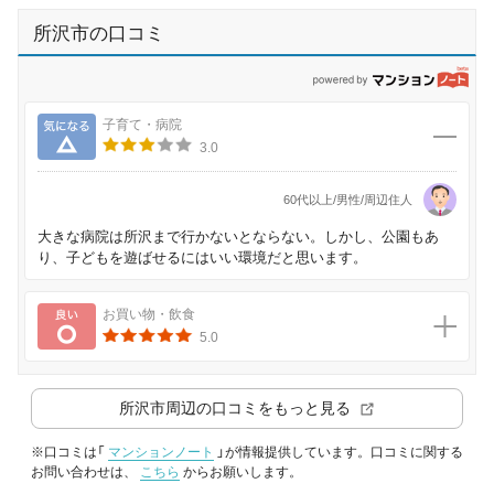
所沢市の口コミ
p
気になる
子育て・病院
3.0
60代以上/男性/周辺住人
大きな病院は所沢まで行かないとならない。しかし、公園もあ
り、子どもを遊ばせるにはいい環境だと思います。
良い
お買い物・飲食
5.0
所沢市
周辺の口コミをもっと見る
※口コミは「
マンションノート
」が情報提供しています。口コミに関する
お問い合わせは、
こちら
からお願いします。