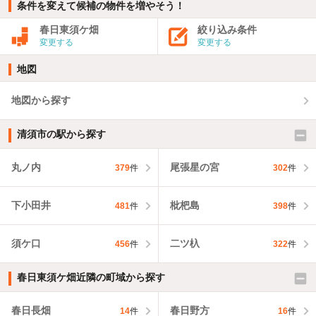
条件を変えて候補の物件を増やそう！
春日東須ケ畑
絞り込み条件
変更する
変更する
地図
地図から探す
清須市の駅から探す
丸ノ内
尾張星の宮
379
件
302
件
下小田井
枇杷島
481
件
398
件
須ケ口
二ツ杁
456
件
322
件
春日東須ケ畑近隣の町域から探す
春日長畑
春日野方
14
件
16
件