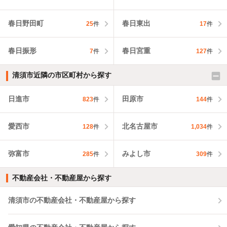
春日野田町
春日東出
25
件
17
件
春日振形
春日宮重
7
件
127
件
清須市近隣の市区町村から探す
日進市
田原市
823
件
144
件
愛西市
北名古屋市
128
件
1,034
件
弥富市
みよし市
285
件
309
件
不動産会社・不動産屋から探す
清須市の不動産会社・不動産屋から探す