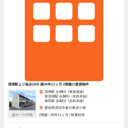
清洲駅より徒歩18分 築36年11ヶ月 2階建の賃貸物件
清洲駅 歩
18
分 （東海道線）
新清洲駅 歩
38
分 （名鉄本線）
奥田駅 歩
42
分 （名鉄本線）
愛知県清須市春日東須ケ畑
2階建 / 36年11ヶ月 / 軽量鉄骨
すべての写真