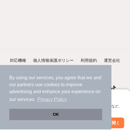
対応機種
個人情報保護ポリシー
利用規約
運営会社
ヘルプ・お問い合わせ
採用情報
By using our services, you agree that we and
our
partners
use cookies to improve
advertising and enhance your experience on
アプリに切り替えて、サクサクお部屋探し
our services.
Privacy Policy
会員登録なしですぐ使える。マップ検索やお気に入り保存など、
©NIFTY Lifestyle Co., Ltd.
アプリ限定の便利な機能が使えます！
OK
Web版で続行
アプリを開く
市区町村を変更
絞り込み条件を変更