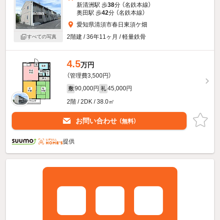
新清洲駅 歩
38
分 （名鉄本線）
奥田駅 歩
42
分 （名鉄本線）
愛知県清須市春日東須ケ畑
2階建 / 36年11ヶ月 / 軽量鉄骨
すべての写真
4.5
万円
（管理費3,500円）
90,000円
45,000円
敷
礼
2階 / 2DK / 38.0㎡
お問い合わせ
（無料）
提供