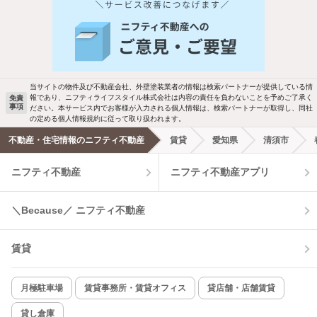
人気のこだわり条件
バス・トイレ別
2階以上
駐車場あり
ペット相談
当サイトの物件及び不動産会社、外壁塗装業者の情報は検索パートナーが提供している情
報であり、ニフティライフスタイル株式会社は内容の責任を負わないことを予めご了承く
免責
事項
ださい。本サービス内でお客様が入力される個人情報は、検索パートナーが取得し、同社
洗濯機置場あり
独立洗面台
の定める個人情報規約に従って取り扱われます。
不動産・住宅情報のニフティ不動産
賃貸
愛知県
清須市
エアコンあり
都市ガス
ニフティ不動産
ニフティ不動産アプリ
温水洗浄便座
オートロック
＼Because／ ニフティ不動産
コンロ2口以上
追焚き機能
賃貸
TV付インターホン
角部屋
新着のみ
インターネット無料
月極駐車場
賃貸事務所・賃貸オフィス
貸店舗・店舗賃貸
貸し倉庫