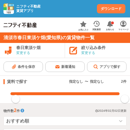
ニフティ不動産
ダウンロード
賃貸アプリ
お知らせ
閲覧履歴
マイページ
お気に入り
清須市春日東須ケ畑(愛知県)の賃貸物件一覧
春日東須ケ畑
絞り込み条件
変更する
変更する
条件を保存
新着通知
アプリで探す
賃料で探す
指定なし
〜
指定なし
2
件
指定した賃料で絞り込む
2
物件数
件
2024年02月02日
更新