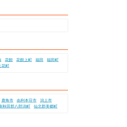
蒔
花館
花館上町
福田
福田町
大花町
鹿角市
由利本荘市
潟上市
南秋田郡八郎潟町
仙北郡美郷町