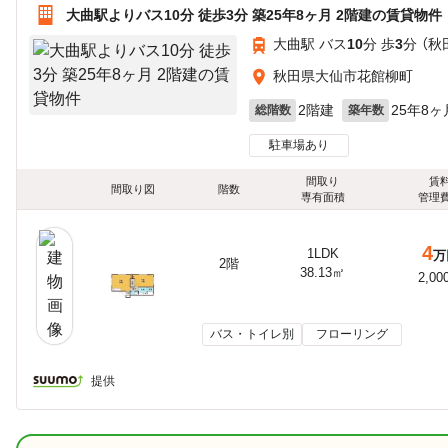
大曲駅よりバス10分 徒歩3分 築25年8ヶ月 2階建の賃貸物件
大曲駅 バス
10
分 歩
3
分 （
秋田県大仙市花館柳町
2階建
25年8ヶ
総階数
築年数
駐車場あり
間取り
賃
間取り図
階数
専有面積
管理
4
1LDK
万
2階
38.13㎡
2,00
バス・トイレ別
フローリング
提供