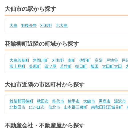
大仙市の駅から探す
大曲
羽後長野
刈和野
北大曲
花館柳町近隣の町域から探す
大曲若葉町
角間川町
刈和野
幸町
佐野町
高梨
戸地谷
戸
富士見町
美原町
四ツ屋
若竹町
朝日町
飯田
太田町太田
大仙市近隣の市区町村から探す
雄勝郡羽後町
秋田市
能代市
横手市
大館市
男鹿市
湯沢市
北秋田市
にかほ市
仙北市
山本郡三種町
南秋田郡五城目町
不動産会社・不動産屋から探す