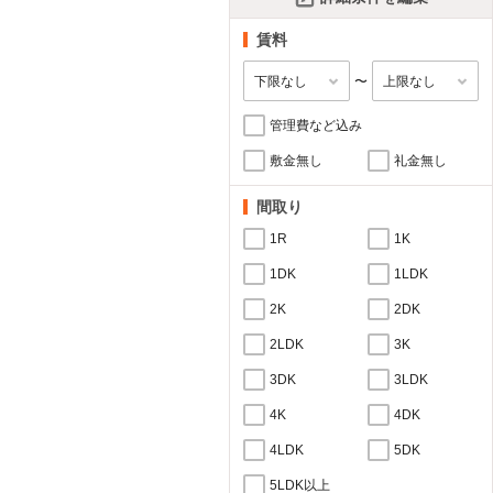
賃料
〜
管理費など込み
敷金無し
礼金無し
間取り
1R
1K
1DK
1LDK
2K
2DK
2LDK
3K
3DK
3LDK
4K
4DK
4LDK
5DK
5LDK以上