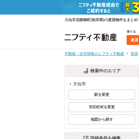
大仙市花館柳町(秋田県)の賃貸物件をまと
借りる
賃貸
不動産・住宅情報のニフティ不動産
賃貸
検索中のエリア
大仙市
駅を変更
市区町村を変更
地図から探す
詳細条件を編集