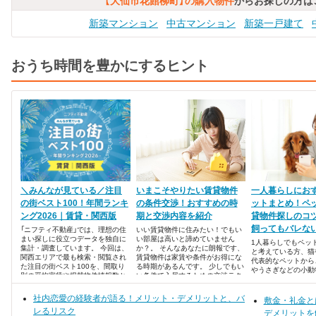
【大仙市花館柳町】の購入物件
からお探しの方は
新築マンション
中古マンション
新築一戸建て
おうち時間を豊かにするヒント
＼みんなが見ている／注目
いまこそやりたい賃貸物件
一人暮らしにお
の街ベスト100！年間ランキ
の条件交渉！おすすめの時
ットまとめ！ペ
ング2026｜賃貸・関西版
期と交渉内容を紹介
貸物件探しのコ
飼ってもバレな
「ニフティ不動産」では、理想の住
いい賃貸物件に住みたい！でもい
まい探しに役立つデータを独自に
い部屋は高いと諦めていません
1人暮らしでもペッ
集計・調査しています。 今回は、
か？。 そんなあなたに朗報です、
と考えている方、猫
関西エリアで最も検索・閲覧され
賃貸物件は家賃や条件がお得にな
代表的なペットから
た注目の街ベスト100を、間取り
る時期があるんです。 少しでもい
やうさぎなどの小動
別の平均家賃や掲載物件情報数と
い条件で入居するための交渉テク
カメなど爬虫類・両
ともに発表します！
ニックをご紹介いたします。 ・7
んなペットとの生活
月～8月と11月は条件がゆるむ！
社内恋愛の経験者が語る！メリット・デメリットと、バ
なと想像すると、夢
敷金・礼金と
・家賃、時期、設備の条件交渉
よね。
レるリスク
デメリットを