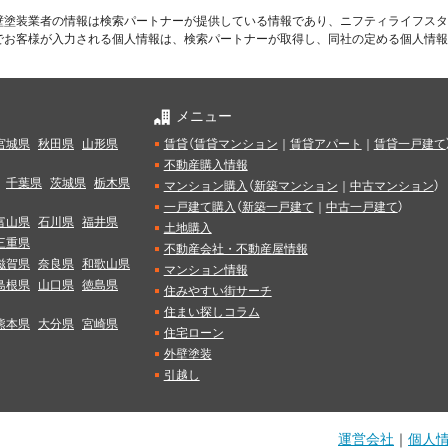
壁塗装業者の情報は検索パートナーが提供している情報であり、ニフティライフスタ
でお客様が入力される個人情報は、検索パートナーが取得し、同社の定める個人情報
メニュー
宮城県
秋田県
山形県
賃貸
（
賃貸マンション
｜
賃貸アパート
｜
賃貸一戸建て
不動産購入情報
千葉県
茨城県
栃木県
マンション購入
（
新築マンション
｜
中古マンション
）
一戸建て購入
（
新築一戸建て
｜
中古一戸建て
）
富山県
石川県
福井県
土地購入
三重県
不動産会社・不動産屋情報
滋賀県
奈良県
和歌山県
マンション情報
島根県
山口県
徳島県
住みやすい街サーチ
住まい探しコラム
熊本県
大分県
宮崎県
住宅ローン
外壁塗装
引越し
運営会社
｜
個人