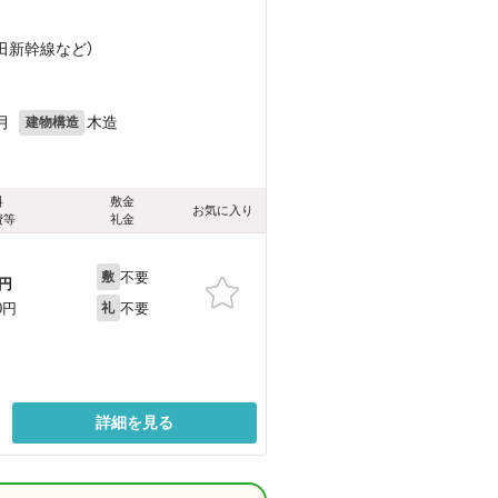
秋田新幹線
など
）
月
木造
建物構造
料
敷金
お気に入り
費等
礼金
不要
敷
円
不要
0円
礼
詳細を見る