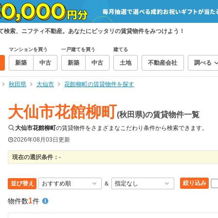
めて検索、ニフティ不動産。あなたにピッタリの賃貸物件をみつけよう！
マンションを買う
一戸建てを買う
建てる
新築
中古
新築
中古
土地
不動産会社
調べる
秋田県
大仙市
花館柳町の賃貸物件を探す
大仙市花館柳町
(秋田県)の賃貸物件一覧
大仙市花館柳町
の賃貸物件をさまざまなこだわり条件から検索できます。
2026年08月03日
更新
現在の選択条件：
-
絞り込み
並び替え
＆
1
物件数
件