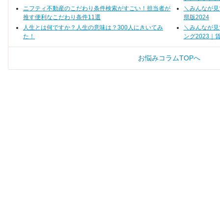
ニフティ不動産のこだわり条件検索がすごい！担当者が
＼みんなが見
推す便利なこだわり条件11選
県版2024
人生とは何ですか？人生の意味は？300人にきいてみ
＼みんなが見
た！
ング2023｜
お悩みコラムTOPへ