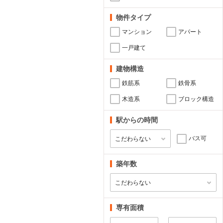
物件タイプ
マンション
アパート
一戸建て
建物構造
鉄筋系
鉄骨系
木造系
ブロック構造
駅からの時間
バス可
築年数
専有面積