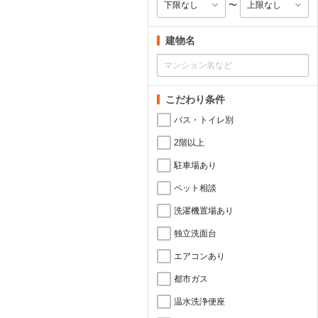
〜
建物名
こだわり条件
バス・トイレ別
2階以上
駐車場あり
ペット相談
洗濯機置場あり
独立洗面台
エアコンあり
都市ガス
温水洗浄便座