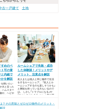
こちらからどうぞ
中古一戸建て
土地
すすめのペ
ルームシェアで失敗・成功
ット可の賃
した体験談！メリットやデ
ツと内緒で
メリット、注意点を解説
いかを解説
友人または他人と同じ物件で生活
をするルームシェア。 「友人とル
トを飼いたい
ームシェアするのも楽しそうかも」
や犬と言った
と興味を持っている方もいるので
、ハムスター
は。 しかし「トラブルになる」や
物や、ヘビや
「ストレスがたまる」という声を聞
生類など、ど
くと、不安になりますよね。
を楽しもうか
が広がります
は？その意味とゼロゼロ物件のメリット・
解説