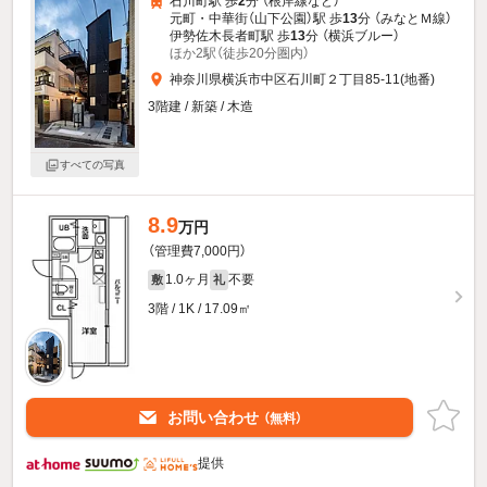
石川町駅 歩
2
分 （根岸線
など
）
元町・中華街（山下公園）駅 歩
13
分 （みなとＭ線）
伊勢佐木長者町駅 歩
13
分 （横浜ブルー）
ほか2駅（徒歩20分圏内）
神奈川県横浜市中区石川町２丁目85-11(地番)
3階建 / 新築 / 木造
すべての写真
8.9
万円
（管理費7,000円）
1.0ヶ月
不要
敷
礼
3階 / 1K / 17.09㎡
お問い合わせ
（無料）
提供