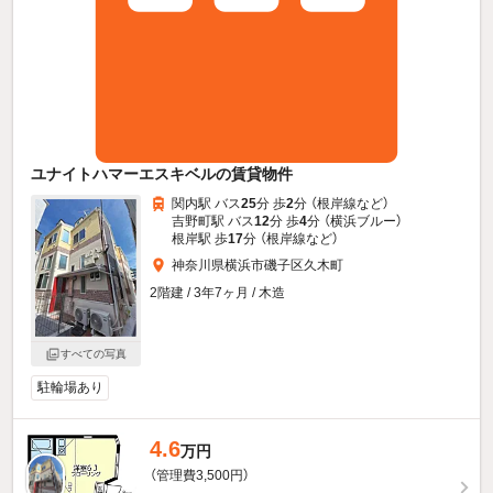
ユナイトハマーエスキベルの賃貸物件
関内駅 バス
25
分 歩
2
分 （根岸線
など
）
吉野町駅 バス
12
分 歩
4
分 （横浜ブルー）
根岸駅 歩
17
分 （根岸線
など
）
神奈川県横浜市磯子区久木町
2階建 / 3年7ヶ月 / 木造
すべての写真
駐輪場あり
4.6
万円
（管理費3,500円）