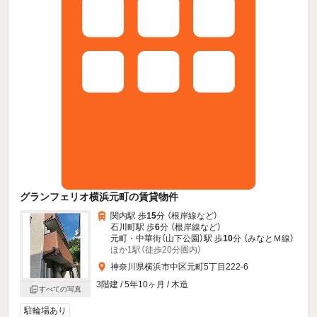
グランフェリオ横浜元町の賃貸物件
関内駅 歩
15
分 （根岸線
など
）
石川町駅 歩
6
分 （根岸線
など
）
元町・中華街（山下公園）駅 歩
10
分 （みなとＭ線）
ほか1駅（徒歩20分圏内）
神奈川県横浜市中区元町5丁目222-6
3階建 / 5年10ヶ月 / 木造
すべての写真
駐輪場あり