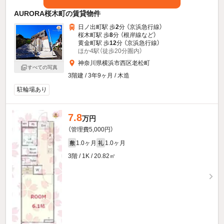
AURORA桜木町の賃貸物件
日ノ出町駅 歩
2
分 （京浜急行線）
桜木町駅 歩
8
分 （根岸線
など
）
黄金町駅 歩
12
分 （京浜急行線）
ほか4駅（徒歩20分圏内）
神奈川県横浜市西区老松町
すべての写真
3階建 / 3年9ヶ月 / 木造
駐輪場あり
7.8
万円
（管理費5,000円）
1.0ヶ月
1.0ヶ月
敷
礼
3階 / 1K / 20.82㎡