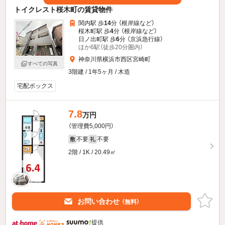
トイクレスト桜木町の賃貸物件
関内駅 歩
14
分 （根岸線
など
）
桜木町駅 歩
4
分 （根岸線
など
）
日ノ出町駅 歩
6
分 （京浜急行線）
ほか6駅（徒歩20分圏内）
神奈川県横浜市西区宮崎町
すべての写真
3階建 / 1年5ヶ月 / 木造
宅配ボックス
7.8
万円
（管理費5,000円）
不要
不要
敷
礼
2階 / 1K / 20.49㎡
お問い合わせ
（無料）
提供