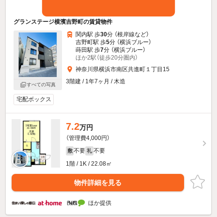
グランステージ横濱吉野町の賃貸物件
関内駅 歩
30
分 （根岸線
など
）
吉野町駅 歩
5
分 （横浜ブルー）
蒔田駅 歩
7
分 （横浜ブルー）
ほか2駅（徒歩20分圏内）
神奈川県横浜市南区共進町１丁目15
3階建 / 1年7ヶ月 / 木造
すべての写真
宅配ボックス
7.2
万円
（管理費4,000円）
不要
不要
敷
礼
1階 / 1K / 22.08㎡
物件詳細を見る
ほか提供