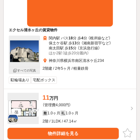
エクセル清水ヶ丘の賃貸物件
関内駅 バス
18
分 歩
4
分 （根岸線
など
）
保土ケ谷駅 歩
13
分 （湘南新宿宇
など
）
南太田駅 歩
15
分 （京浜急行線）
ほか2駅（徒歩20分圏内）
神奈川県横浜市南区清水ケ丘234
2階建 / 2年5ヶ月 / 軽量鉄骨
すべての写真
駐輪場あり
宅配ボックス
11
万円
（管理費4,000円）
1.0ヶ月
1.0ヶ月
敷
礼
2階 / 1LDK / 47.14㎡
物件詳細を見る