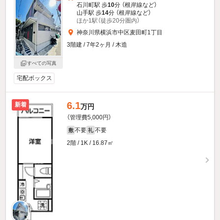
石川町駅 歩
10
分 （根岸線
など
）
山手駅 歩
14
分 （根岸線
など
）
ほか1駅（徒歩20分圏内）
神奈川県横浜市中区麦田町1丁目
3階建 / 7年2ヶ月 / 木造
すべての写真
宅配ボックス
6.1
新着
万円
（管理費5,000円）
不要
不要
敷
礼
2階 / 1K / 16.87㎡