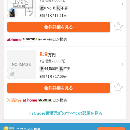
（管理費7,000円）
0.5ヶ月
不要
敷
礼
3階 / 1K / 17.21㎡
物件詳細を見る
ほか提供
8.9
万円
（管理費7,000円）
44,500円
不要
敷
礼
3階 / 1R / 17.09㎡
物件詳細を見る
ほか提供
T’sCuore横濱元町のすべての部屋を見る
ニフティ不動産