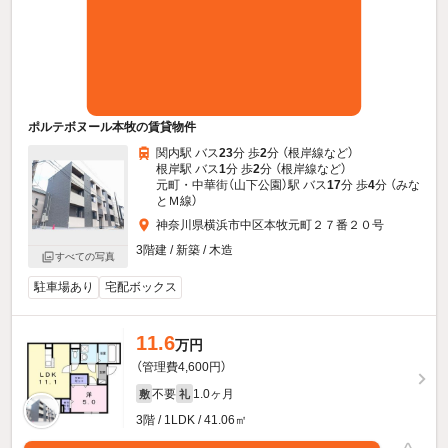
ポルテボヌール本牧の賃貸物件
関内駅 バス
23
分 歩
2
分 （根岸線
など
）
根岸駅 バス
1
分 歩
2
分 （根岸線
など
）
元町・中華街（山下公園）駅 バス
17
分 歩
4
分 （みな
とＭ線）
神奈川県横浜市中区本牧元町２７番２０号
3階建 / 新築 / 木造
すべての写真
駐車場あり
宅配ボックス
11.6
万円
（管理費4,600円）
不要
1.0ヶ月
敷
礼
3階 / 1LDK / 41.06㎡