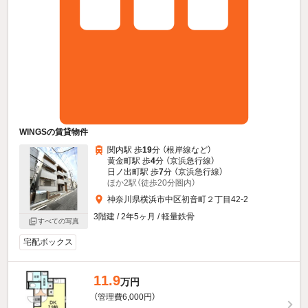
WINGSの賃貸物件
関内駅 歩
19
分 （根岸線
など
）
黄金町駅 歩
4
分 （京浜急行線）
日ノ出町駅 歩
7
分 （京浜急行線）
ほか2駅（徒歩20分圏内）
神奈川県横浜市中区初音町２丁目42-2
3階建 / 2年5ヶ月 / 軽量鉄骨
すべての写真
宅配ボックス
11.9
万円
（管理費6,000円）