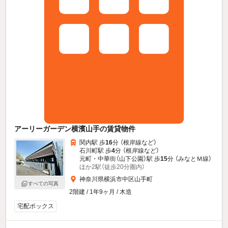
アーリーガーデン横濱山手の賃貸物件
関内駅 歩
16
分 （根岸線
など
）
石川町駅 歩
4
分 （根岸線
など
）
元町・中華街（山下公園）駅 歩
15
分 （みなとＭ線）
ほか2駅（徒歩20分圏内）
神奈川県横浜市中区山手町
すべての写真
2階建 / 1年9ヶ月 / 木造
宅配ボックス