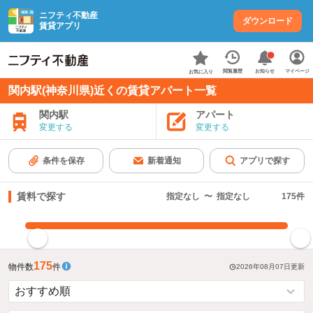
ニフティ不動産
ダウンロード
賃貸アプリ
お知らせ
閲覧履歴
マイページ
お気に入り
関内駅(神奈川県)近くの賃貸アパート一覧
関内駅
アパート
変更する
変更する
条件を保存
新着通知
アプリで探す
賃料で探す
指定なし
〜
指定なし
175
件
指定した賃料で絞り込む
175
物件数
件
2026年08月07日
更新