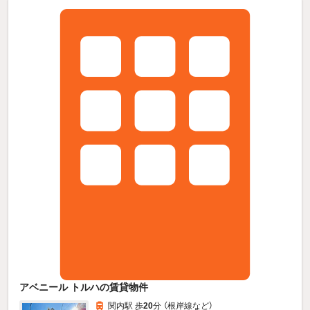
アベニール トルハの賃貸物件
関内駅 歩
20
分 （根岸線
など
）