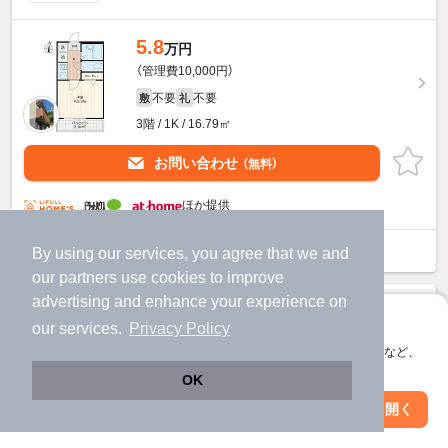
5.8
万円
（管理費10,000円）
不要
不要
敷
礼
3階 / 1K / 16.79㎡
お問い合わせ
（無料）
ほか提供
グランフェリオ横浜元町のすべての部屋を見る
By using our services, you agree that we and
our
partners
use cookies to improve
advertising and enhance your experience on
アプリに切り替えて、サクサクお部屋探し
our services.
Privacy Policy
会員登録なしですぐ使える。マップ検索やお気に入り保存など、
アプリ限定の便利な機能が使えます！
OK
Web版で続行
アプリを開く
駅・沿線を変更
絞り込み条件を変更