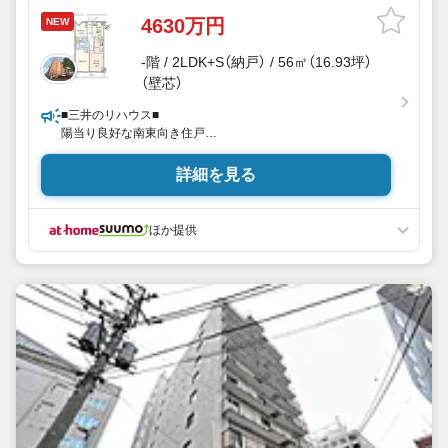
4630万円
NEW
-階 / 2LDK+S（納戸） / 56㎡（16.93坪）
（壁芯）
■三井のリハウス■
陽当り良好な南東向き住戸
令和7年10月リフォーム済
詳細を見る
ほか提供