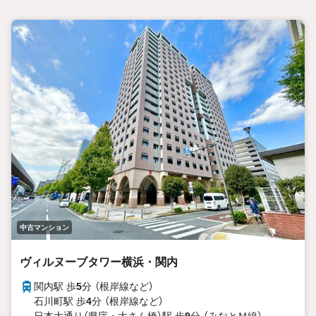
中古マンション
ヴィルヌーブタワー横浜・関内
関内駅 歩
5
分 （根岸線
など
）
石川町駅 歩
4
分 （根岸線
など
）