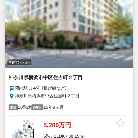
中古マンション
神奈川県横浜市中区住吉町２丁目
関内駅 歩
4
分 （根岸線
など
）
神奈川県横浜市中区住吉町２丁目
10階建
19年9ヶ月
階建
築年月
5,280万円
6階 / 1LDK / 38.15m²