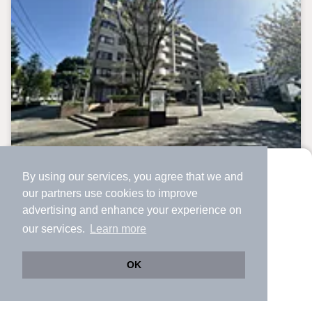
「Yahoo！ 不動産 物件ご成約キャンペーン」の対象になりま
す。
「資料をもらう」「見学予約をする」ボタンからお問い合わせく
ださい。
※必ずYahoo！ JAPAN IDでログインしてください。
※PayPayボーナスライトは出金と譲渡はできません。
ご案内・詳細な資料のご請求はお気軽にどうぞ♪
お電話でのお問い合わせも常時受け付けております！
お気軽にお問い合わせください。
中古マンション
By using our services, you agree that we and
より使いやすくなった
our
partners
use cookies to improve
アプリで物件探ししませんか？
新山下ベイシティ6号棟
advertising and enhance your experience on
✔️
サクサク動く地図で物件検索
関内駅 バス
11
分 歩
4
分 （根岸線
など
）
our services.
Learn more
✔️
新着物件・価格変動をすぐに通知
元町・中華街（山下公園）駅 歩
18
分 （みなとＭ線）
✔️
会員登録なし
神奈川県横浜市中区新山下3丁目15-6
OK
7階建
32年5ヶ月
Web版をこのまま使う
購入アプリを開く
階建
築年月
路線・駅を変更
詳細条件を変更