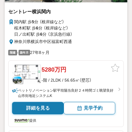
セントレー横浜関内
関内駅 歩
5
分 （根岸線
など
）
桜木町駅 歩
6
分 （根岸線
など
）
日ノ出町駅 歩
6
分 （京浜急行線）
神奈川県横浜市中区福富町西通
-
27年8ヶ月
階建
築年月
5280万円
-階 / 2LDK / 56.65㎡（壁芯）
ペットリノベーション駅平坦陽当良好２４時間ゴミ眺望良好
山市街地近システムK
詳細を見る
見学予約
提供