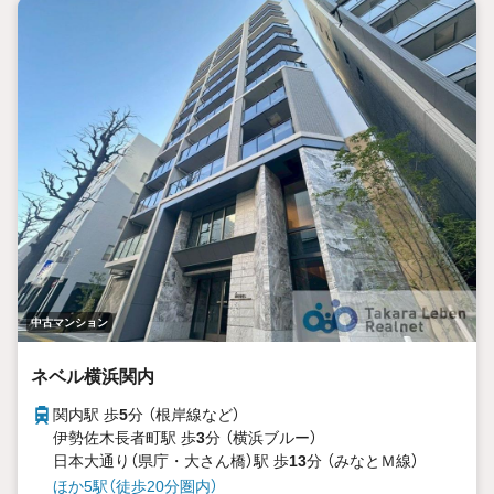
中古マンション
ネベル横浜関内
関内駅 歩
5
分 （根岸線
など
）
伊勢佐木長者町駅 歩
3
分 （横浜ブルー）
日本大通り（県庁・大さん橋）駅 歩
13
分 （みなとＭ線）
ほか5駅（徒歩20分圏内）