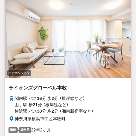
中古マンション
ライオンズグローベル本牧
関内駅 バス
16
分 歩
2
分 （根岸線
など
）
山手駅 歩
21
分 （根岸線
など
）
横浜駅 バス
30
分 歩
2
分 （湘南新宿宇
など
）
神奈川県横浜市中区本牧町
-
22年2ヶ月
階建
築年月