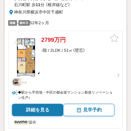
石川町駅 歩
11
分 （根岸線
など
）
神奈川県横浜市中区千歳町
-
52年2ヶ月
階建
築年月
2799万円
-階 / 2LDK / 51㎡（壁芯）
◆駅から平坦地・中区の都会派マンション新規リノベーショ
ン住戸♪
詳細を見る
見学予約
提供