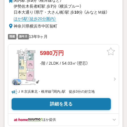
関内駅 歩
3
分 （根岸線
など
）
伊勢佐木長者町駅 歩
7
分 （横浜ブルー）
日本大通り（県庁・大さん橋）駅 歩
10
分 （みなとＭ線）
ほか5駅（徒歩20分圏内）
神奈川県横浜市中区翁町
-
13年9ヶ月
階建
築年月
5980万円
-階 / 2LDK / 54.03㎡（壁芯）
ＪＲ京浜東北・根岸線「関内」駅 徒歩3分の好立地
詳細を見る
ほか提供