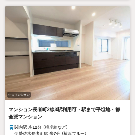
中古マンション
マンション長者町2線3駅利用可・駅まで平坦地・都
会派マンション
関内駅 歩
12
分 （根岸線
など
）
伊勢佐木長者町駅 歩
7
分 （横浜ブルー）