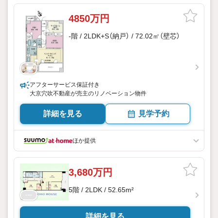
4850万円
-階 / 2LDK+S（納戸） / 72.02㎡（壁芯）
アフターサービス保証付き
大京穴吹不動産が売主のリノベーション物件
詳細を見る
見学予約
ほか提供
3,680万円
5階 / 2LDK / 52.65m²
詳細を見る