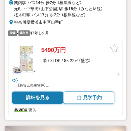
関内駅 バス
14
分 歩
7
分 （根岸線
など
）
元町・中華街（山下公園）駅 歩
18
分 （みなとＭ線）
桜木町駅 バス
17
分 歩
7
分 （根岸線
など
）
神奈川県横浜市中区山手町
-
47年1ヶ月
階建
築年月
5490万円
-階 / 3LDK / 85.22㎡（壁芯）
【長谷工売主物件】
新規内装リノベーション、アフターサービス保証付！
詳細を見る
見学予約
提供