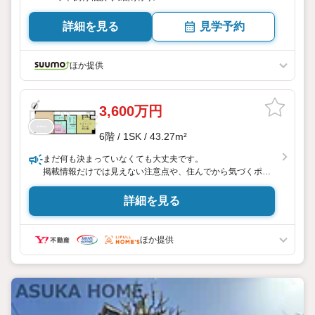
詳細を見る
見学予約
ほか提供
3,600万円
6階 / 1SK / 43.27m²
まだ何も決まっていなくても大丈夫です。
掲載情報だけでは見えない注意点や、住んでから気づくポイ
ントまで正直にお伝えします。
詳細を見る
東宝ハウス品川では、良いことも悪いことも包み隠さずお伝
えし、「納得して選ぶ」ためのサポートを大切にしています。
現地でしか分からないリアルな情報も含めて、一緒に後悔し
ほか提供
ない住まい探しを進めていきましょう。
まずはお気軽にご相談ください。
【Yahoo！ 不動産キャンペーン対象店舗】
当店で物件を成約するとPayPayボーナスライトがもらえる