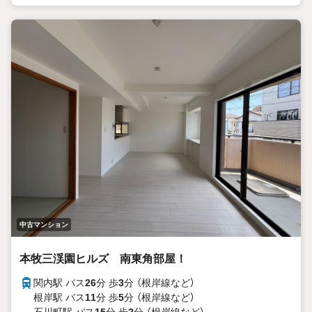
中古マンション
本牧三渓園ヒルズ 南東角部屋！
関内駅 バス
26
分 歩
3
分 （根岸線
など
）
根岸駅 バス
11
分 歩
5
分 （根岸線
など
）