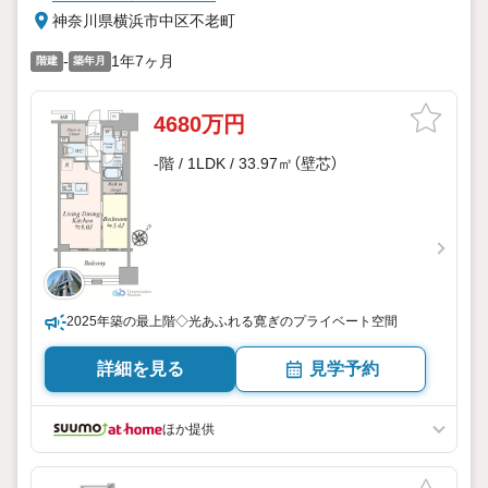
神奈川県横浜市中区不老町
-
1年7ヶ月
階建
築年月
4680万円
-階 / 1LDK / 33.97㎡（壁芯）
2025年築の最上階◇光あふれる寛ぎのプライベート空間
詳細を見る
見学予約
ほか提供