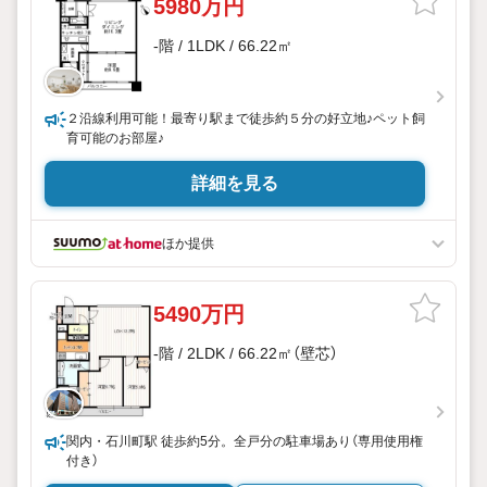
5980万円
-階 / 1LDK / 66.22㎡
２沿線利用可能！最寄り駅まで徒歩約５分の好立地♪ペット飼
育可能のお部屋♪
詳細を見る
ほか提供
5490万円
-階 / 2LDK / 66.22㎡（壁芯）
関内・石川町駅 徒歩約5分。全戸分の駐車場あり（専用使用権
付き）