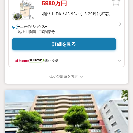
5980万円
-階 / 1LDK / 43.95㎡（13.29坪）（壁芯）
■三井のリハウス■
地上11階建て10階部分
ペット飼育可能(細則有)
詳細を見る
ほか提供
ほかの部屋を表示