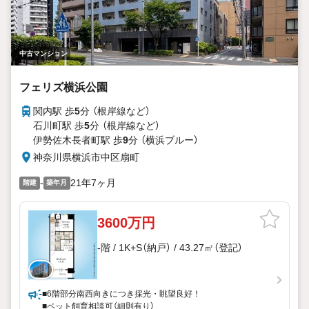
中古マンション
フェリズ横浜公園
関内駅 歩
5
分 （根岸線
など
）
石川町駅 歩
5
分 （根岸線
など
）
伊勢佐木長者町駅 歩
9
分 （横浜ブルー）
神奈川県横浜市中区扇町
-
21年7ヶ月
階建
築年月
3600万円
-階 / 1K+S（納戸） / 43.27㎡（登記）
■6階部分南西向きにつき採光・眺望良好！
■ペット飼育相談可（細則有り）