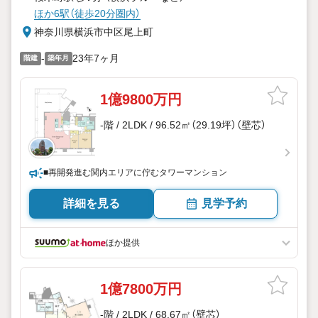
ほか6駅（徒歩20分圏内）
神奈川県横浜市中区尾上町
-
23年7ヶ月
階建
築年月
1億9800万円
-階 / 2LDK / 96.52㎡（29.19坪）（壁芯）
■再開発進む関内エリアに佇むタワーマンション
詳細を見る
見学予約
ほか提供
1億7800万円
-階 / 2LDK / 68.67㎡（壁芯）