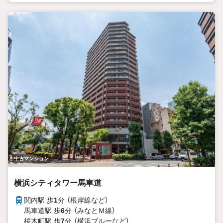
中古マンション
横浜シティタワー馬車道
関内駅 歩
1
分 （根岸線
など
）
馬車道駅 歩
6
分 （みなとＭ線）
桜木町駅 歩
7
分 （横浜ブルー
など
）