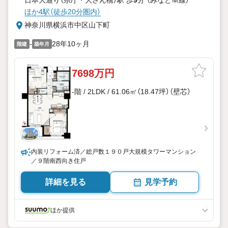
日本大通り（県庁・大さん橋）駅 歩
9
分 （みなとＭ線）
ほか4駅（徒歩20分圏内）
神奈川県横浜市中区山下町
-
28年10ヶ月
階建
築年月
7698万円
-階 / 2LDK / 61.06㎡（18.47坪）（壁芯）
内装リフォーム済／総戸数１９０戸大規模タワーマンション
／９階南西向き住戸
詳細を見る
見学予約
ほか提供