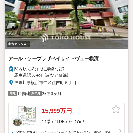
中古マンション
アール・ケープラザベイサイトヴェー横濱
関内駅 歩
3
分 （根岸線
など
）
馬車道駅 歩
4
分 （みなとＭ線）
神奈川県横浜市中区住吉町６丁目
14階建
25年3ヶ月
階建
築年月
15,999万円
14階 / 4LDK / 94.47m²
2026年9月リノベーション完了予定(キッチン、浴室、洗面、