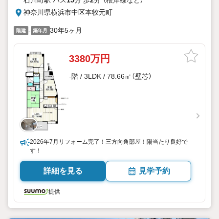
石川町駅 バス
15
分 歩
2
分 （根岸線
など
）
神奈川県横浜市中区本牧元町
-
30年5ヶ月
階建
築年月
3380万円
-階 / 3LDK / 78.66㎡（壁芯）
2026年7月リフォーム完了！三方向角部屋！陽当たり良好で
す！
詳細を見る
見学予約
提供