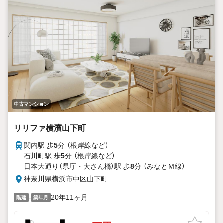
中古マンション
リリファ横濱山下町
関内駅 歩
5
分 （根岸線
など
）
石川町駅 歩
5
分 （根岸線
など
）
日本大通り（県庁・大さん橋）駅 歩
8
分 （みなとＭ線）
神奈川県横浜市中区山下町
-
20年11ヶ月
階建
築年月