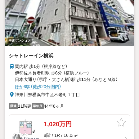
中古マンション
シャトレーイン横浜
関内駅 歩
1
分 （根岸線
など
）
伊勢佐木長者町駅 歩
6
分 （横浜ブルー）
日本大通り（県庁・大さん橋）駅 歩
11
分 （みなとＭ線）
ほか6駅（徒歩20分圏内）
神奈川県横浜市中区不老町１丁目
11階建
44年8ヶ月
階建
築年月
1,020万円
8階 / 1R / 16.0m²