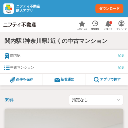
ニフティ不動産
ダウンロード
購入アプリ
お知らせ
閲覧履歴
マイページ
お気に入り
関内駅（神奈川県）近くの中古マンション
関内駅
変更
中古マンション
変更
条件を保存
新着通知
アプリで探す
39
件