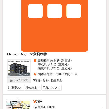
Etoile・Brightの賃貸物件
田崎橋駅 歩
44
分 （健軍線）
平成駅 歩
21
分 （豊肥線）
南熊本駅 歩
24
分 （豊肥線）
熊本県熊本市南区出仲間1丁目
3階建 / 新築 / 軽量鉄骨
すべての写真
駐車場あり
駐輪場あり
宅配ボックス
9
万円
（管理費4,500円）