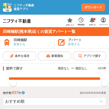
ニフティ不動産
ダウンロード
賃貸アプリ
お知らせ
閲覧履歴
マイページ
お気に入り
田崎橋駅(熊本県)近くの賃貸アパート一覧
田崎橋駅
アパート
変更する
変更する
条件を保存
新着通知
アプリで探す
賃料で探す
指定なし
〜
指定なし
437
件
指定した賃料で絞り込む
437
物件数
件
2026年08月08日
更新