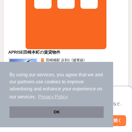
APRISE田崎本町の賃貸物件
田崎橋駅 歩
3
分 （健軍線）
二本木口駅 歩
5
分 （健軍線）
熊本駅 歩
8
分 （九州新幹線
など
）
By using our services, you agree that we and
ほか1駅（徒歩20分圏内）
our
partners
use cookies to improve
熊本県熊本市西区田崎本町107-1
すべての写真
advertising and enhance your experience on
2階建 / 新築 / 木造
アプリに切り替えて、サクサクお部屋探し
our services.
Privacy Policy
駐輪場あり
宅配ボックス
会員登録なしですぐ使える。マップ検索やお気に入り保存など、
アプリ限定の便利な機能が使えます！
OK
5.1
万円
Web版で続行
アプリを開く
（管理費4,000円）
駅・沿線を変更
絞り込み条件を変更
不要
不要
敷
礼