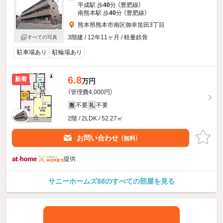
平成駅 歩
40
分 （豊肥線）
南熊本駅 歩
40
分 （豊肥線）
熊本県熊本市南区御幸笛田3丁目
3階建 / 12年11ヶ月 / 軽量鉄骨
すべての写真
駐車場あり
駐輪場あり
6.8
新着
万円
（管理費4,000円）
不要
不要
敷
礼
2階 / 2LDK / 52.27㎡
お問い合わせ
（無料）
提供
サニーホームズ88のすべての部屋を見る