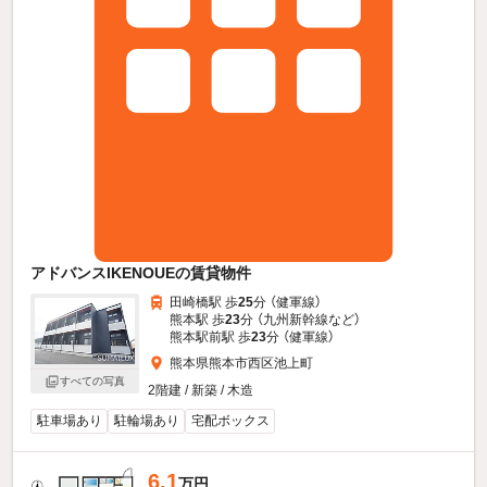
アドバンスIKENOUEの賃貸物件
田崎橋駅 歩
25
分 （健軍線）
熊本駅 歩
23
分 （九州新幹線
など
）
熊本駅前駅 歩
23
分 （健軍線）
熊本県熊本市西区池上町
すべての写真
2階建 / 新築 / 木造
駐車場あり
駐輪場あり
宅配ボックス
6.1
万円