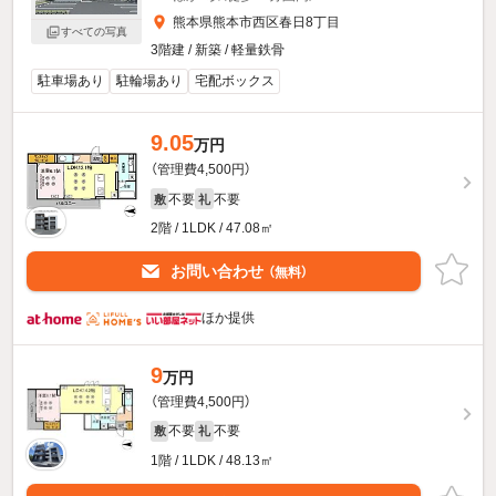
熊本県熊本市西区春日8丁目
すべての写真
3階建 / 新築 / 軽量鉄骨
駐車場あり
駐輪場あり
宅配ボックス
9.05
万円
（管理費4,500円）
不要
不要
敷
礼
2階 / 1LDK / 47.08㎡
お問い合わせ
（無料）
ほか提供
9
万円
（管理費4,500円）
不要
不要
敷
礼
1階 / 1LDK / 48.13㎡