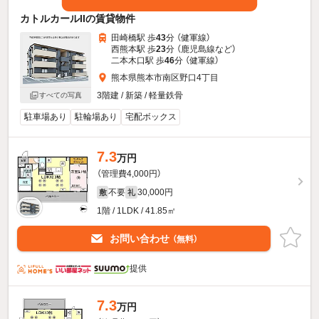
カトルカールIIの賃貸物件
田崎橋駅 歩
43
分 （健軍線）
西熊本駅 歩
23
分 （鹿児島線
など
）
二本木口駅 歩
46
分 （健軍線）
熊本県熊本市南区野口4丁目
3階建 / 新築 / 軽量鉄骨
すべての写真
駐車場あり
駐輪場あり
宅配ボックス
7.3
万円
（管理費4,000円）
不要
30,000円
敷
礼
1階 / 1LDK / 41.85㎡
お問い合わせ
（無料）
提供
7.3
万円