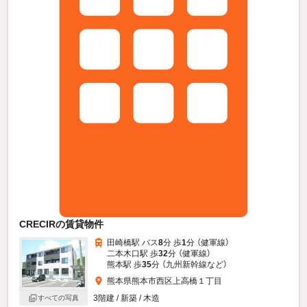
CRECIRの賃貸物件
田崎橋駅 バス
8
分 歩
1
分 （健軍線）
二本木口駅 歩
32
分 （健軍線）
熊本駅 歩
35
分 （九州新幹線
など
）
熊本県熊本市西区上高橋１丁目
3階建 / 新築 / 木造
すべての写真