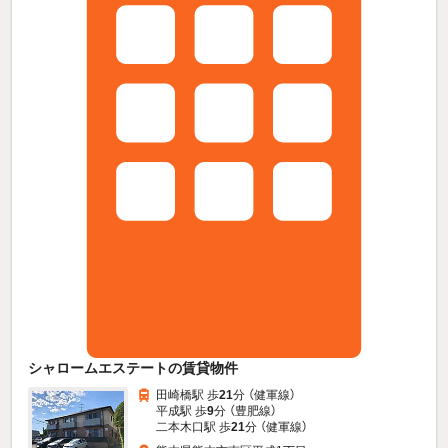
シャロームエステートの賃貸物件
田崎橋駅 歩
21
分 （健軍線）
平成駅 歩
9
分 （豊肥線）
二本木口駅 歩
21
分 （健軍線）