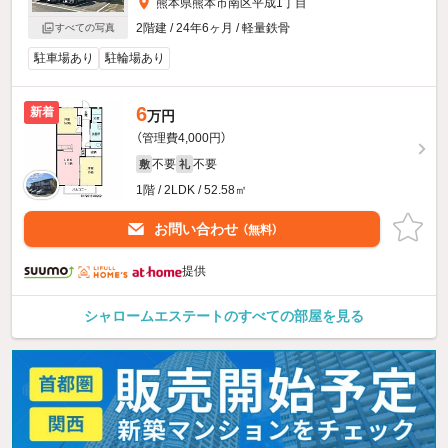
熊本県熊本市南区平成1丁目
2階建 / 24年6ヶ月 / 軽量鉄骨
すべての写真
駐車場あり
駐輪場あり
6
新着
万円
（管理費4,000円）
不要
不要
敷
礼
1階 / 2LDK / 52.58㎡
お問い合わせ
（無料）
提供
シャロームエステートのすべての部屋を見る