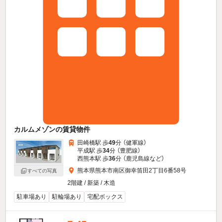
カルムメゾンの賃貸物件
田崎橋駅 歩
49
分 （健軍線）
平成駅 歩
34
分 （豊肥線）
西熊本駅 歩
36
分 （鹿児島線
など
）
熊本県熊本市南区御幸笛田2丁目6番58号
すべての写真
2階建 / 新築 / 木造
駐車場あり
駐輪場あり
宅配ボックス