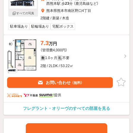
西熊本駅 歩
23
分 （鹿児島線
など
）
熊本県熊本市南区野口4丁目
すべての写真
2階建 / 新築 / 木造
駐車場あり
駐輪場あり
宅配ボックス
7.3
万円
（管理費4,000円）
1.0ヶ月
不要
敷
礼
2階 / 2LDK / 53.22㎡
お問い合わせ
（無料）
提供
フレグラント・オリーヴのすべての部屋を見る