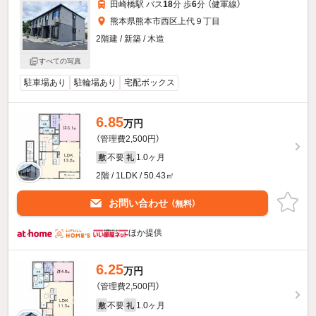
田崎橋駅 バス
18
分 歩
6
分 （健軍線）
熊本県熊本市西区上代９丁目
2階建 / 新築 / 木造
すべての写真
駐車場あり
駐輪場あり
宅配ボックス
6.85
万円
（管理費2,500円）
不要
1.0ヶ月
敷
礼
2階 / 1LDK / 50.43㎡
お問い合わせ
（無料）
ほか提供
6.25
万円
（管理費2,500円）
不要
1.0ヶ月
敷
礼