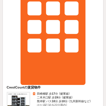
CrestCourtの賃貸物件
田崎橋駅 歩
17
分 （健軍線）
二本木口駅 歩
19
分 （健軍線）
熊本駅 バス
10
分 歩
10
分 （九州新幹線
など
）
ほか1駅（徒歩20分圏内）