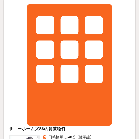
サニーホームズ88の賃貸物件
田崎橋駅 歩
48
分 （健軍線）