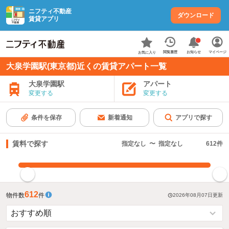
ニフティ不動産
ダウンロード
賃貸アプリ
お知らせ
閲覧履歴
マイページ
お気に入り
大泉学園駅(東京都)近くの賃貸アパート一覧
大泉学園駅
アパート
変更する
変更する
条件を保存
新着通知
アプリで探す
賃料で探す
指定なし
〜
指定なし
612
件
指定した賃料で絞り込む
612
物件数
件
2026年08月07日
更新