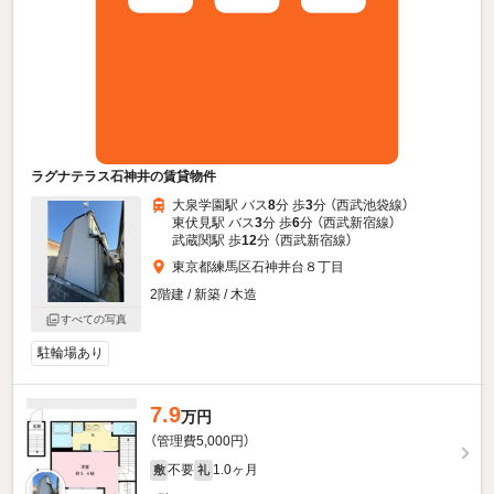
ラグナテラス石神井の賃貸物件
大泉学園駅 バス
8
分 歩
3
分 （西武池袋線）
東伏見駅 バス
3
分 歩
6
分 （西武新宿線）
武蔵関駅 歩
12
分 （西武新宿線）
東京都練馬区石神井台８丁目
2階建 / 新築 / 木造
すべての写真
駐輪場あり
7.9
万円
（管理費5,000円）
不要
1.0ヶ月
敷
礼