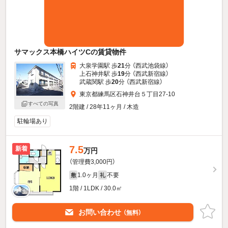
サマックス本橋ハイツCの賃貸物件
大泉学園駅 歩
21
分 （西武池袋線）
上石神井駅 歩
19
分 （西武新宿線）
武蔵関駅 歩
20
分 （西武新宿線）
東京都練馬区石神井台５丁目27-10
すべての写真
2階建 / 28年11ヶ月 / 木造
駐輪場あり
7.5
新着
万円
（管理費3,000円）
1.0ヶ月
不要
敷
礼
1階 / 1LDK / 30.0㎡
お問い合わせ
（無料）