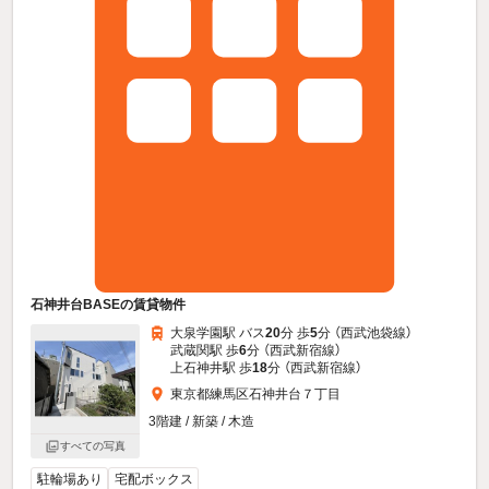
石神井台BASEの賃貸物件
大泉学園駅 バス
20
分 歩
5
分 （西武池袋線）
武蔵関駅 歩
6
分 （西武新宿線）
上石神井駅 歩
18
分 （西武新宿線）
東京都練馬区石神井台７丁目
3階建 / 新築 / 木造
すべての写真
駐輪場あり
宅配ボックス