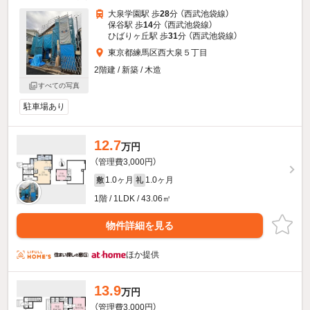
大泉学園駅 歩
28
分 （西武池袋線）
保谷駅 歩
14
分 （西武池袋線）
ひばりヶ丘駅 歩
31
分 （西武池袋線）
東京都練馬区西大泉５丁目
2階建 / 新築 / 木造
すべての写真
駐車場あり
12.7
万円
（管理費3,000円）
1.0ヶ月
1.0ヶ月
敷
礼
1階 / 1LDK / 43.06㎡
物件詳細を見る
ほか提供
13.9
万円
（管理費3,000円）