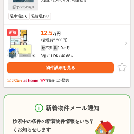
3階建 / 16年6ヶ月 / 軽量鉄骨
すべての写真
駐車場あり
駐輪場あり
12.5
新着
万円
（管理費5,500円）
不要
1.0ヶ月
敷
礼
3階 / 1LDK / 40.68㎡
物件詳細を見る
ほか提供
新着物件メール通知
検索中の条件の新着物件情報をいち早
くお知らせします