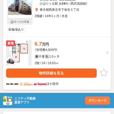
ひばりヶ丘駅 歩
24
分 （西武池袋線）
東京都西東京市下保谷５丁目
2階建 / 14年1ヶ月 / 木造
すべての写真
駐輪場あり
6.7
新着
万円
（管理費4,000円）
不要
1.0ヶ月
敷
礼
2階 / 1K / 18.63㎡
物件詳細を見る
ほか提供
ニフティ不動産
ダウンロード
賃貸アプリ