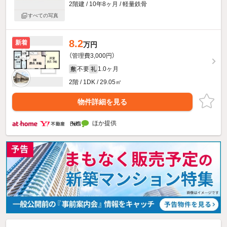
2階建 / 10年8ヶ月 / 軽量鉄骨
すべての写真
8.2
新着
万円
（管理費3,000円）
不要
1.0ヶ月
敷
礼
2階 / 1DK / 29.05㎡
物件詳細を見る
ほか提供