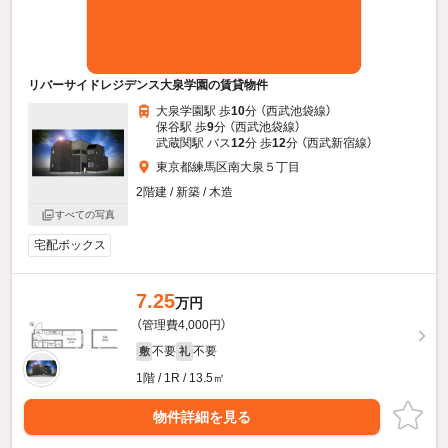
リバーサイドレジデンス大泉学園の賃貸物件
大泉学園駅 歩
10
分 （西武池袋線）
保谷駅 歩
9
分 （西武池袋線）
武蔵関駅 バス
12
分 歩
12
分 （西武新宿線）
東京都練馬区南大泉５丁目
2階建 / 新築 / 木造
すべての写真
宅配ボックス
7.25
万円
（管理費4,000円）
不要
不要
敷
礼
1階 / 1R / 13.5㎡
物件詳細を見る