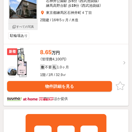
石神井公園駅 歩
5
分 （西武池袋線）
練馬高野台駅 歩
19
分 （西武池袋線）
東京都練馬区石神井町４丁目
2階建 / 16年5ヶ月 / 木造
すべての写真
駐輪場あり
8.65
新着
万円
（管理費4,100円）
不要
1.0ヶ月
敷
礼
1階 / 1R / 32.9㎡
物件詳細を見る
ほか提供