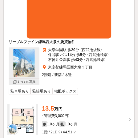
リーブルファイン練馬西大泉の賃貸物件
大泉学園駅 歩
20
分 （西武池袋線）
保谷駅 バス
14
分 歩
5
分 （西武池袋線）
石神井公園駅 歩
43
分 （西武池袋線）
東京都練馬区西大泉３丁目
2階建 / 新築 / 木造
すべての写真
駐車場あり
駐輪場あり
宅配ボックス
13.5
万円
（管理費3,000円）
1.0ヶ月
1.0ヶ月
敷
礼
1階 / 2LDK / 44.51㎡