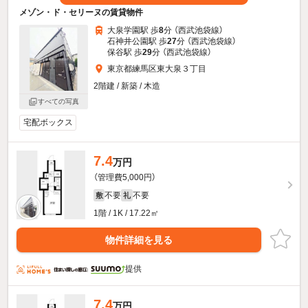
メゾン・ド・セリーヌの賃貸物件
大泉学園駅 歩
8
分 （西武池袋線）
石神井公園駅 歩
27
分 （西武池袋線）
保谷駅 歩
29
分 （西武池袋線）
東京都練馬区東大泉３丁目
2階建 / 新築 / 木造
すべての写真
宅配ボックス
7.4
万円
（管理費5,000円）
不要
不要
敷
礼
1階 / 1K / 17.22㎡
物件詳細を見る
提供
7.4
万円