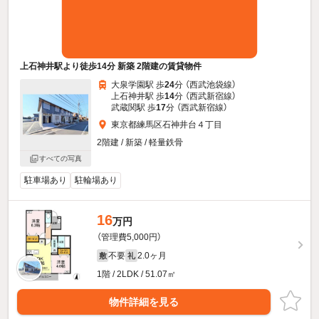
上石神井駅より徒歩14分 新築 2階建の賃貸物件
大泉学園駅 歩
24
分 （西武池袋線）
上石神井駅 歩
14
分 （西武新宿線）
武蔵関駅 歩
17
分 （西武新宿線）
東京都練馬区石神井台４丁目
2階建 / 新築 / 軽量鉄骨
すべての写真
駐車場あり
駐輪場あり
16
万円
（管理費5,000円）
不要
2.0ヶ月
敷
礼
1階 / 2LDK / 51.07㎡
物件詳細を見る