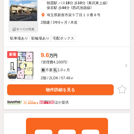
朝霞駅 バス
18
分 歩
10
分 （東武東上線）
保谷駅 歩
44
分 （西武池袋線）
埼玉県新座市栄５丁目１０番８号
2階建 / 3年6ヶ月 / 木造
すべての写真
駐車場あり
駐輪場あり
宅配ボックス
9.6
新着
万円
（管理費4,100円）
不要
1.0ヶ月
敷
礼
2階 / 2LDK / 57.48㎡
物件詳細を見る
ほか提供