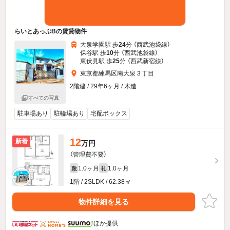
らいとあっぷBの賃貸物件
大泉学園駅 歩
24
分 （西武池袋線）
保谷駅 歩
10
分 （西武池袋線）
東伏見駅 歩
25
分 （西武新宿線）
東京都練馬区南大泉３丁目
2階建 / 29年6ヶ月 / 木造
すべての写真
駐車場あり
駐輪場あり
宅配ボックス
12
新着
万円
（管理費不要）
1.0ヶ月
1.0ヶ月
敷
礼
1階 / 2SLDK / 62.38㎡
物件詳細を見る
ほか提供