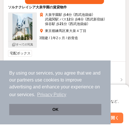
ソルナクレイシア大泉学園の賃貸物件
大泉学園駅 歩
4
分 （西武池袋線）
武蔵関駅 バス
12
分 歩
6
分 （西武新宿線）
保谷駅 歩
21
分 （西武池袋線）
東京都練馬区東大泉４丁目
3階建 / 1年2ヶ月 / 鉄骨造
すべての写真
宅配ボックス
8.5
万円
By using our services, you agree that we and
（管理費10,000円）
our
partners
use cookies to improve
不要
不要
敷
礼
advertising and enhance your experience on
1階 / 1DK / 25.46㎡
アプリに切り替えて、サクサクお部屋探し
our services.
Privacy Policy
会員登録なしですぐ使える。マップ検索やお気に入り保存など、
物件詳細を見る
アプリ限定の便利な機能が使えます！
OK
ほか提供
Web版で続行
アプリを開く
駅・沿線を変更
絞り込み条件を変更