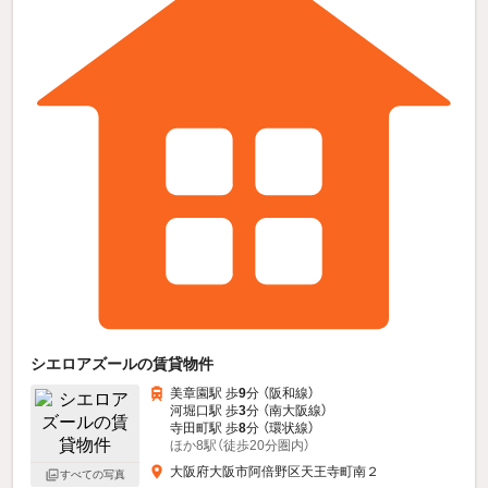
シエロアズールの賃貸物件
美章園駅 歩
9
分 （阪和線）
河堀口駅 歩
3
分 （南大阪線）
寺田町駅 歩
8
分 （環状線）
ほか8駅（徒歩20分圏内）
大阪府大阪市阿倍野区天王寺町南２
すべての写真