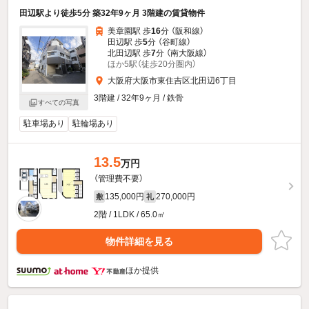
田辺駅より徒歩5分 築32年9ヶ月 3階建の賃貸物件
美章園駅 歩
16
分 （阪和線）
田辺駅 歩
5
分 （谷町線）
北田辺駅 歩
7
分 （南大阪線）
ほか5駅（徒歩20分圏内）
大阪府大阪市東住吉区北田辺6丁目
3階建 / 32年9ヶ月 / 鉄骨
すべての写真
駐車場あり
駐輪場あり
13.5
万円
（管理費不要）
135,000円
270,000円
敷
礼
2階 / 1LDK / 65.0㎡
物件詳細を見る
ほか提供