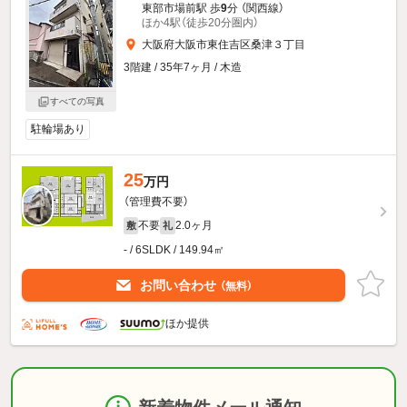
東部市場前駅 歩
9
分 （関西線）
ほか4駅（徒歩20分圏内）
大阪府大阪市東住吉区桑津３丁目
3階建 / 35年7ヶ月 / 木造
すべての写真
駐輪場あり
25
万円
（管理費不要）
不要
2.0ヶ月
敷
礼
- / 6SLDK / 149.94㎡
お問い合わせ
（無料）
ほか提供