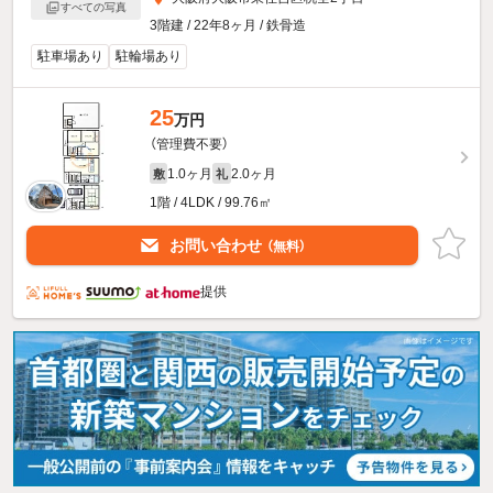
すべての写真
3階建 / 22年8ヶ月 / 鉄骨造
駐車場あり
駐輪場あり
25
万円
（管理費不要）
1.0ヶ月
2.0ヶ月
敷
礼
1階 / 4LDK / 99.76㎡
お問い合わせ
（無料）
提供