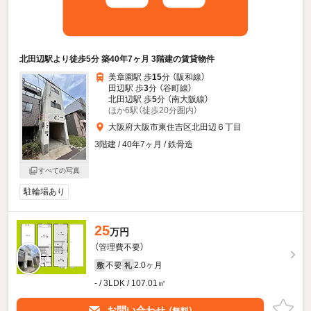
北田辺駅より徒歩5分 築40年7ヶ月 3階建の賃貸物件
美章園駅 歩
15
分 （阪和線）
田辺駅 歩
3
分 （谷町線）
北田辺駅 歩
5
分 （南大阪線）
ほか6駅（徒歩20分圏内）
大阪府大阪市東住吉区北田辺６丁目
3階建 / 40年7ヶ月 / 鉄骨造
すべての写真
駐輪場あり
25
万円
（管理費不要）
不要
2.0ヶ月
敷
礼
- / 3LDK / 107.01㎡
お問い合わせ