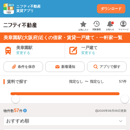
ニフティ不動産
ダウンロード
賃貸アプリ
お知らせ
閲覧履歴
マイページ
お気に入り
美章園駅(大阪府)近くの借家・賃貸一戸建て・一軒家一覧
美章園駅
一戸建て
変更する
変更する
条件を保存
新着通知
アプリで探す
賃料で探す
指定なし
〜
指定なし
57
件
指定した賃料で絞り込む
57
物件数
件
2026年08月06日
更新