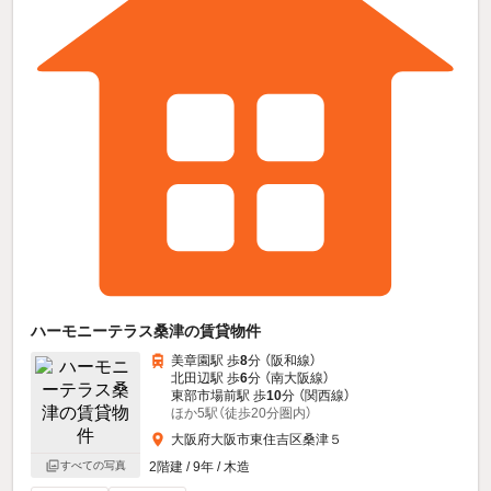
ハーモニーテラス桑津の賃貸物件
美章園駅 歩
8
分 （阪和線）
北田辺駅 歩
6
分 （南大阪線）
東部市場前駅 歩
10
分 （関西線）
ほか5駅（徒歩20分圏内）
大阪府大阪市東住吉区桑津５
すべての写真
2階建 / 9年 / 木造