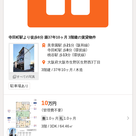
寺田町駅より徒歩8分 築37年10ヶ月 3階建の賃貸物件
美章園駅 歩
21
分 （阪和線）
寺田町駅 歩
8
分 （環状線）
桃谷駅 歩
13
分 （環状線）
大阪府大阪市生野区生野西3丁目
3階建 / 37年10ヶ月 / 木造
すべての写真
駐車場あり
10
万円
（管理費不要）
1.0ヶ月
1.0ヶ月
敷
礼
3階 / 3DK / 64.46㎡