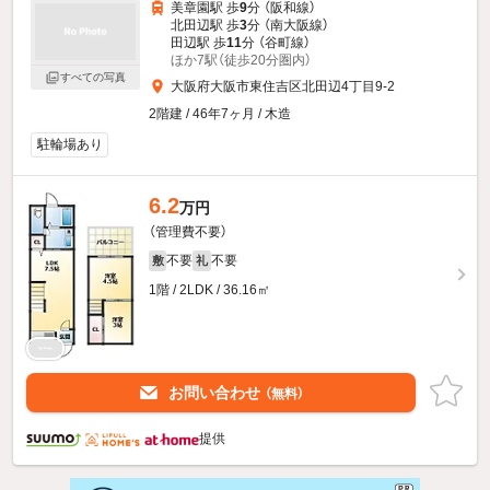
美章園駅 歩
9
分 （阪和線）
北田辺駅 歩
3
分 （南大阪線）
田辺駅 歩
11
分 （谷町線）
ほか7駅（徒歩20分圏内）
すべての写真
大阪府大阪市東住吉区北田辺4丁目9-2
2階建 / 46年7ヶ月 / 木造
駐輪場あり
6.2
万円
（管理費不要）
不要
不要
敷
礼
1階 / 2LDK / 36.16㎡
お問い合わせ
（無料）
提供