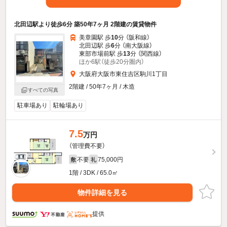
北田辺駅より徒歩6分 築50年7ヶ月 2階建の賃貸物件
美章園駅 歩
10
分 （阪和線）
北田辺駅 歩
6
分 （南大阪線）
東部市場前駅 歩
13
分 （関西線）
ほか6駅（徒歩20分圏内）
大阪府大阪市東住吉区駒川1丁目
2階建 / 50年7ヶ月 / 木造
すべての写真
駐車場あり
駐輪場あり
7.5
万円
（管理費不要）
不要
75,000円
敷
礼
1階 / 3DK / 65.0㎡
物件詳細を見る
提供