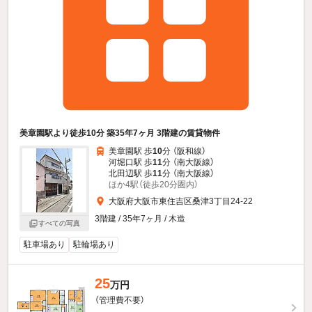
美章園駅より徒歩10分 築35年7ヶ月 3階建の賃貸物件
美章園駅 歩
10
分 （阪和線）
河堀口駅 歩
11
分 （南大阪線）
北田辺駅 歩
11
分 （南大阪線）
ほか4駅（徒歩20分圏内）
大阪府大阪市東住吉区桑津3丁目24-22
3階建 / 35年7ヶ月 / 木造
すべての写真
駐車場あり
駐輪場あり
25
万円
（管理費不要）