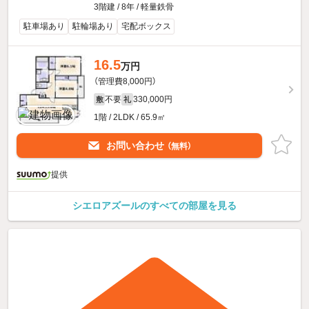
3階建 / 8年 / 軽量鉄骨
駐車場あり
駐輪場あり
宅配ボックス
16.5
万円
（管理費8,000円）
不要
330,000円
敷
礼
1階 / 2LDK / 65.9㎡
お問い合わせ
（無料）
提供
シエロアズールのすべての部屋を見る