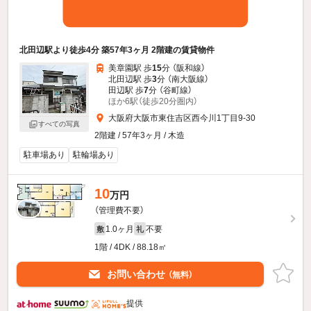
北田辺駅より徒歩4分 築57年3ヶ月 2階建の賃貸物件
美章園駅 歩
15
分 （阪和線）
北田辺駅 歩
3
分 （南大阪線）
田辺駅 歩
7
分 （谷町線）
ほか6駅（徒歩20分圏内）
大阪府大阪市東住吉区西今川1丁目9-30
すべての写真
2階建 / 57年3ヶ月 / 木造
駐車場あり
駐輪場あり
10
万円
（管理費不要）
1.0ヶ月
不要
敷
礼
1階 / 4DK / 88.18㎡
お問い合わせ
（無料）
提供