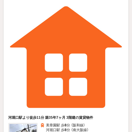
河堀口駅より徒歩11分 築35年7ヶ月 3階建の賃貸物件
美章園駅 歩
8
分 （阪和線）
河堀口駅 歩
8
分 （南大阪線）