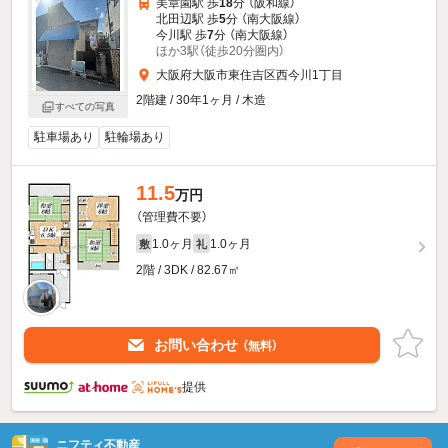
美章園駅 歩
18
分 （阪和線）
北田辺駅 歩
5
分 （南大阪線）
今川駅 歩
7
分 （南大阪線）
ほか3駅（徒歩20分圏内）
大阪府大阪市東住吉区西今川1丁目
2階建 / 30年1ヶ月 / 木造
すべての写真
駐車場あり
駐輪場あり
11.5
万円
（管理費不要）
1.0ヶ月
1.0ヶ月
敷
礼
2階 / 3DK / 82.67㎡
お問い合わせ
（無料）
提供
ニフティ不動産