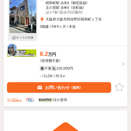
昭和町駅 歩
3
分 （御堂筋線）
文の里駅 歩
4
分 （谷町線）
ほか7駅（徒歩20分圏内）
大阪府大阪市阿倍野区昭和町１丁目
3階建 / 5年5ヶ月 / 木造
すべての写真
8.2
万円
（管理費不要）
不要
100,000円
敷
礼
- / 1LDK / 35.0㎡
お問い合わせ
（無料）
ほか提供