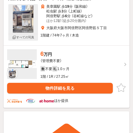
美章園駅 歩
19
分 （阪和線）
松虫駅 歩
3
分 （上町線）
阿倍野駅 歩
6
分 （谷町線
など
）
ほか12駅（徒歩20分圏内）
大阪府大阪市阿倍野区阿倍野筋５丁目
1階建 / 74年7ヶ月 / 木造
すべての写真
6
万円
（管理費不要）
不要
1.0ヶ月
敷
礼
1階 / 1R / 27.25㎡
物件詳細を見る
ほか提供