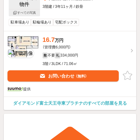
3階建 / 3年11ヶ月 / 鉄骨
すべての写真
駐車場あり
駐輪場あり
宅配ボックス
16.7
万円
（管理費6,000円）
不要
334,000円
敷
礼
3階 / 3LDK / 71.06㎡
お問い合わせ
（無料）
提供
ダイアモンド富士天王寺東プラチナのすべての部屋を見る