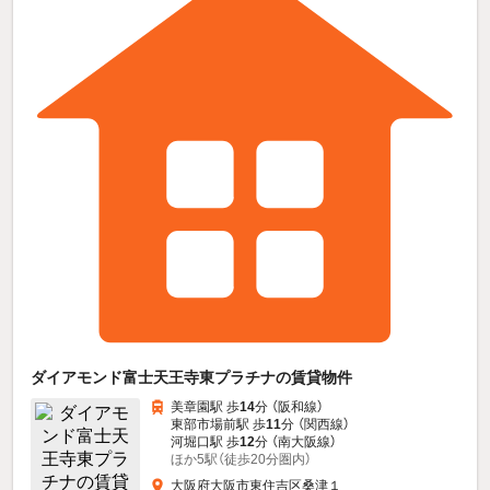
ダイアモンド富士天王寺東プラチナの賃貸物件
美章園駅 歩
14
分 （阪和線）
東部市場前駅 歩
11
分 （関西線）
河堀口駅 歩
12
分 （南大阪線）
ほか5駅（徒歩20分圏内）
大阪府大阪市東住吉区桑津１