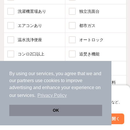
洗濯機置場あり
独立洗面台
エアコンあり
都市ガス
温水洗浄便座
オートロック
コンロ2口以上
追焚き機能
TV付インターホン
角部屋
By using our services, you agree that we and
our
partners
use cookies to improve
新着のみ
インターネット無料
advertising and enhance your experience on
アプリに切り替えて、サクサクお部屋探し
our services.
Privacy Policy
該当件数:
物件一覧に反映
会員登録なしですぐ使える。マップ検索やお気に入り保存など、
57
件
アプリ限定の便利な機能が使えます！
OK
Web版で続行
アプリを開く
駅・沿線を変更
絞り込み条件を変更