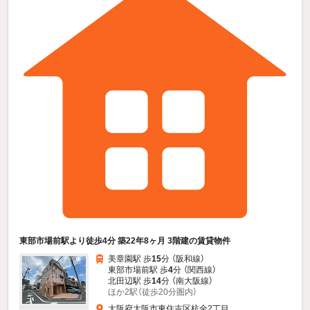
東部市場前駅より徒歩4分 築22年8ヶ月 3階建の賃貸物件
美章園駅 歩
15
分 （阪和線）
東部市場前駅 歩
4
分 （関西線）
北田辺駅 歩
14
分 （南大阪線）
ほか2駅（徒歩20分圏内）
大阪府大阪市東住吉区杭全2丁目