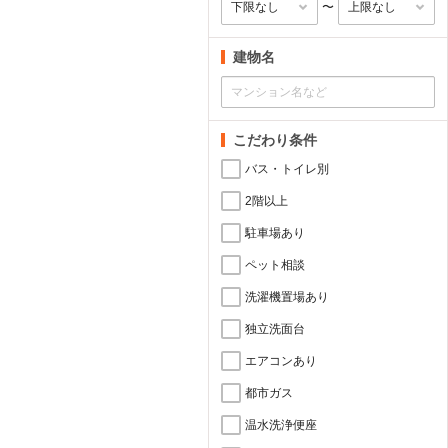
〜
建物名
こだわり条件
バス・トイレ別
2階以上
駐車場あり
ペット相談
洗濯機置場あり
独立洗面台
エアコンあり
都市ガス
温水洗浄便座