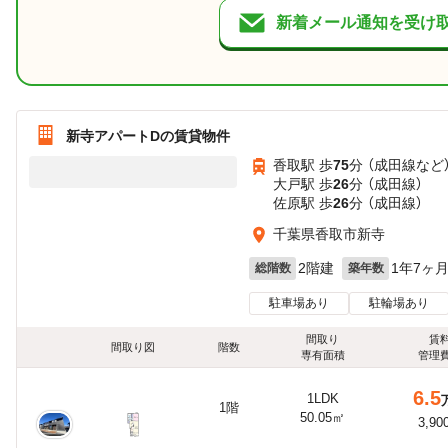
新着メール通知を受け
新寺アパートDの賃貸物件
香取駅 歩
75
分 （成田線
など
大戸駅 歩
26
分 （成田線）
佐原駅 歩
26
分 （成田線）
千葉県香取市新寺
2階建
1年7ヶ
総階数
築年数
駐車場あり
駐輪場あり
間取り
賃
間取り図
階数
専有面積
管理
6.5
1LDK
1階
50.05㎡
3,90