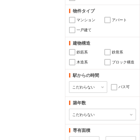
物件タイプ
マンション
アパート
一戸建て
建物構造
鉄筋系
鉄骨系
木造系
ブロック構造
駅からの時間
バス可
築年数
専有面積