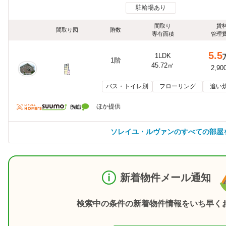
駐輪場あり
間取り
賃
間取り図
階数
専有面積
管理
5.5
1LDK
1階
45.72㎡
2,90
バス・トイレ別
フローリング
追い
ほか提供
ソレイユ・ルヴァンのすべての部屋
新着物件メール通知
検索中の条件の新着物件情報をいち早く