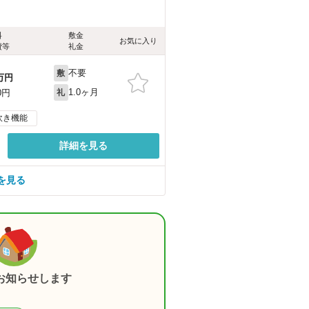
料
敷金
お気に入り
費等
礼金
不要
敷
万円
1.0ヶ月
0円
礼
炊き機能
詳細を見る
を見る
お知らせします