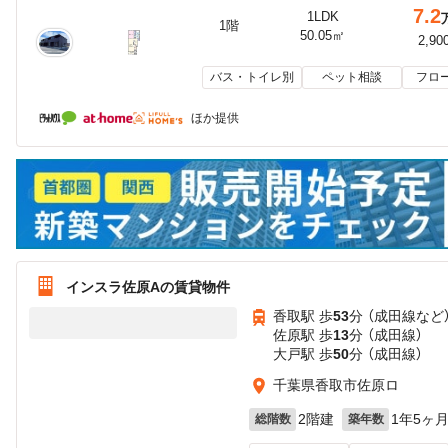
7.2
1LDK
1階
50.05㎡
2,90
バス・トイレ別
ペット相談
フロ
ほか提供
インスラ佐原Aの賃貸物件
香取駅 歩
53
分 （成田線
など
佐原駅 歩
13
分 （成田線）
大戸駅 歩
50
分 （成田線）
千葉県香取市佐原ロ
2階建
1年5ヶ
総階数
築年数