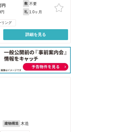
不要
敷
万円
1.0ヶ月
0円
礼
ーリング
詳細を見る
）
月
木造
建物構造