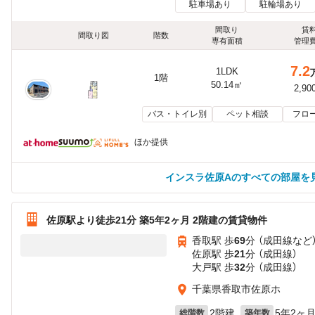
駐車場あり
駐輪場あり
間取り
賃
間取り図
階数
専有面積
管理
7.2
1LDK
1階
50.14㎡
2,90
バス・トイレ別
ペット相談
フロ
ほか提供
インスラ佐原Aのすべての部屋を
佐原駅より徒歩21分 築5年2ヶ月 2階建の賃貸物件
香取駅 歩
69
分 （成田線
など
佐原駅 歩
21
分 （成田線）
大戸駅 歩
32
分 （成田線）
千葉県香取市佐原ホ
2階建
5年2ヶ
総階数
築年数