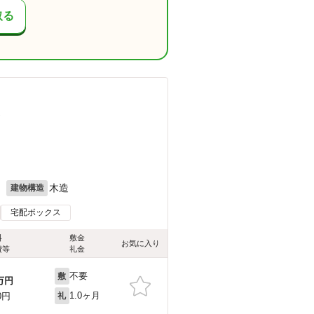
取る
）
月
木造
建物構造
宅配ボックス
料
敷金
お気に入り
費等
礼金
不要
敷
万円
1.0ヶ月
0円
礼