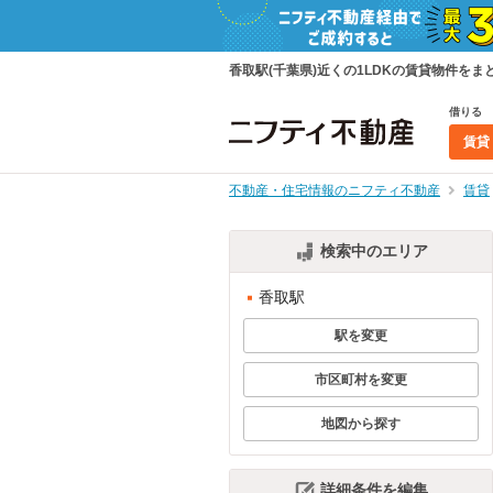
香取駅(千葉県)近くの1LDKの賃貸物件を
借りる
賃貸
不動産・住宅情報のニフティ不動産
賃貸
検索中のエリア
香取駅
駅を変更
市区町村を変更
地図から探す
詳細条件を編集