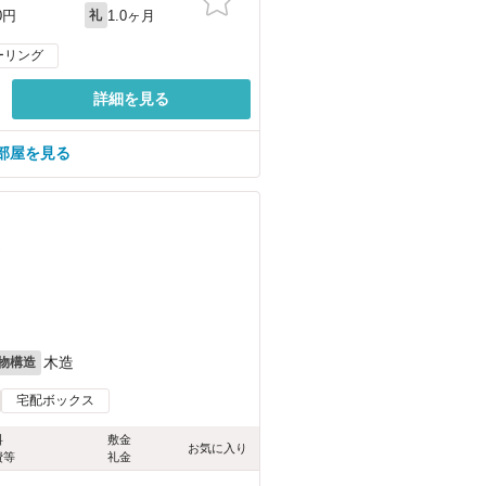
1.0ヶ月
0円
礼
ーリング
詳細を見る
部屋を見る
）
木造
物構造
宅配ボックス
料
敷金
お気に入り
費等
礼金