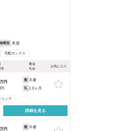
）
木造
物構造
宅配ボックス
料
敷金
お気に入り
費等
礼金
不要
敷
万円
1.0ヶ月
0円
礼
ーリング
詳細を見る
不要
敷
万円