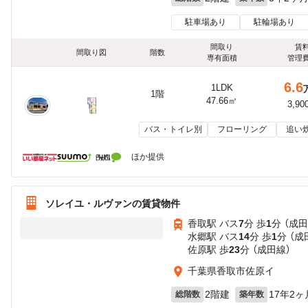
駐車場あり
駐輪場あり
間取り
賃
間取り図
階数
専有面積
管理
6.6
1LDK
1階
47.66㎡
3,90
バス・トイレ別
フローリング
追い
ほか提供
ソレイユ・ルヴァンの賃貸物件
香取駅 バス
7
分 歩
1
分 （成
水郷駅 バス
14
分 歩
1
分 （成
佐原駅 歩
23
分 （成田線）
千葉県香取市佐原イ
2階建
17年2ヶ
総階数
築年数