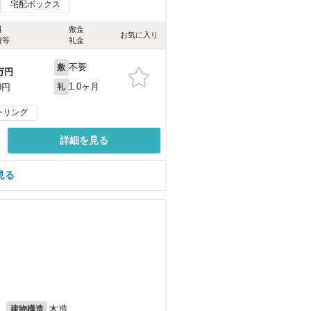
宅配ボックス
料
敷金
お気に入り
費等
礼金
不要
敷
万円
1.0ヶ月
0円
礼
ーリング
詳細を見る
見る
）
月
木造
建物構造