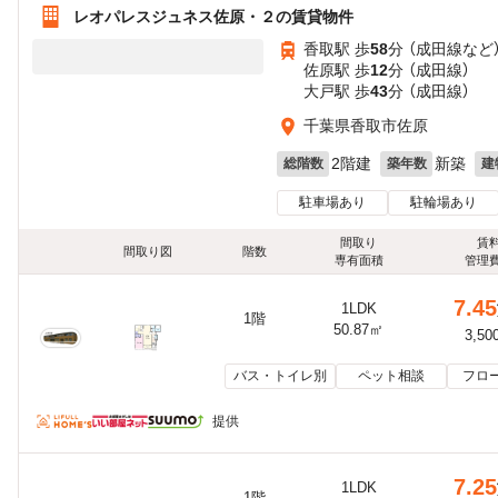
レオパレスジュネス佐原・２の賃貸物件
香取駅 歩
58
分 （成田線
など
佐原駅 歩
12
分 （成田線）
大戸駅 歩
43
分 （成田線）
千葉県香取市佐原
2階建
新築
総階数
築年数
建
駐車場あり
駐輪場あり
間取り
賃
間取り図
階数
専有面積
管理
7.45
1LDK
1階
50.87㎡
3,50
バス・トイレ別
ペット相談
フロ
提供
7.25
1LDK
1階