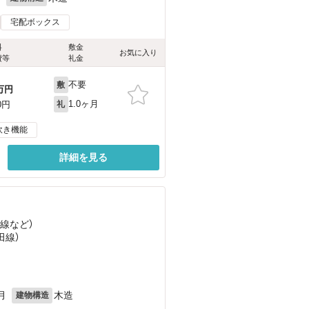
宅配ボックス
料
敷金
お気に入り
費等
礼金
不要
敷
万円
1.0ヶ月
0円
礼
炊き機能
詳細を見る
田線
など
）
田線）
月
木造
建物構造