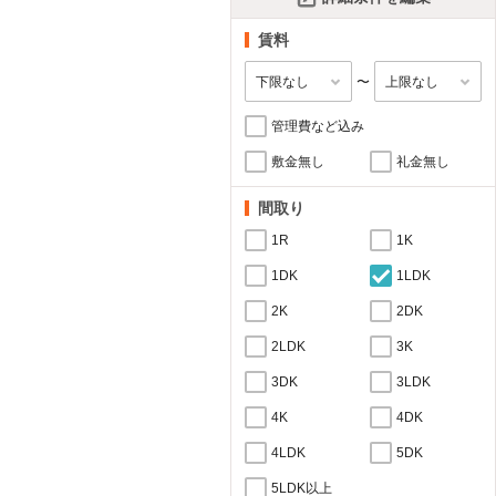
賃料
〜
管理費など込み
敷金無し
礼金無し
間取り
1R
1K
1DK
1LDK
2K
2DK
2LDK
3K
3DK
3LDK
4K
4DK
4LDK
5DK
5LDK以上