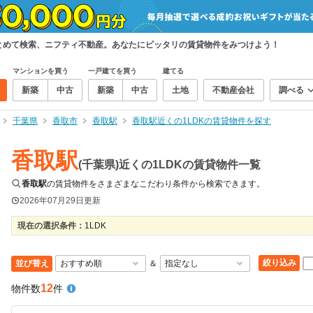
まとめて検索、ニフティ不動産。あなたにピッタリの賃貸物件をみつけよう！
マンションを買う
一戸建てを買う
建てる
新築
中古
新築
中古
土地
不動産会社
調べる
千葉県
香取市
香取駅
香取駅近くの1LDKの賃貸物件を探す
香取駅
(千葉県)近くの1LDKの賃貸物件一覧
香取駅
の賃貸物件をさまざまなこだわり条件から検索できます。
2026年07月29日
更新
現在の選択条件：
1LDK
絞り込み
並び替え
＆
12
物件数
件