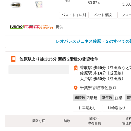
50.87㎡
3,50
バス・トイレ別
ペット相談
フロ
提供
レオパレスジュネス佐原・２のすべての
佐原駅より徒歩15分 新築 2階建の賃貸物件
香取駅 歩
55
分 （成田線
など
佐原駅 歩
14
分 （成田線）
大戸駅 歩
50
分 （成田線）
千葉県香取市佐原ロ
2階建
新築
総階数
築年数
建
駐車場あり
駐輪場あり
間取り
賃
間取り図
階数
専有面積
管理