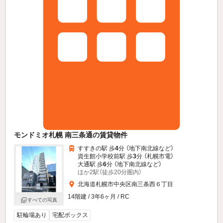
モンドミオ札幌 南三条通の賃貸物件
すすきの駅 歩
4
分 （地下南北線
など
）
資生館小学校前駅 歩
3
分 （札幌市電）
大通駅 歩
6
分 （地下南北線
など
）
ほか2駅（徒歩20分圏内）
北海道札幌市中央区南三条西６丁目
14階建 / 3年6ヶ月 / RC
すべての写真
駐輪場あり
宅配ボックス