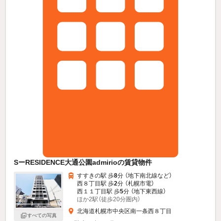
SーRESIDENCE大通公園admirioの賃貸物件
すすきの駅 歩
8
分 （地下南北線
など
）
西８丁目駅 歩
2
分 （札幌市電）
西１１丁目駅 歩
5
分 （地下東西線）
ほか2駅（徒歩20分圏内）
北海道札幌市中央区南一条西８丁目
すべての写真