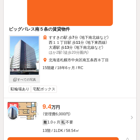
ビッグパレス南５条の賃貸物件
すすきの駅 歩
7
分 （地下南北線
など
）
西１１丁目駅 歩
11
分 （地下東西線）
大通駅 歩
13
分 （地下南北線
など
）
ほか2駅（徒歩20分圏内）
北海道札幌市中央区南五条西８丁目
15階建 / 18年6ヶ月 / RC
すべての写真
駐輪場あり
宅配ボックス
9.4
新着
万円
（管理費6,000円）
1.0ヶ月
不要
敷
礼
13階 / 1LDK / 58.54㎡