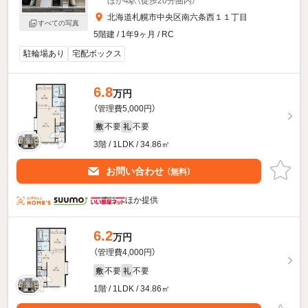
ほか4駅（徒歩20分圏内）
北海道札幌市中央区南六条西１１丁目
すべての写真
5階建 / 1年9ヶ月 / RC
駐輪場あり
宅配ボックス
6.8
万円
（管理費5,000円）
不要
不要
敷
礼
3階 / 1LDK / 34.86㎡
お問い合わせ
（無料）
ほか提供
6.2
万円
（管理費4,000円）
不要
不要
敷
礼
1階 / 1LDK / 34.86㎡