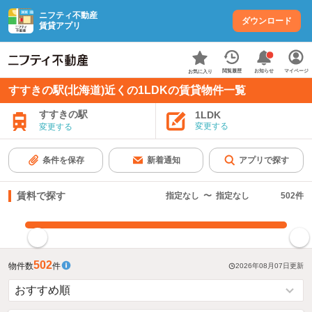
ニフティ不動産
ダウンロード
賃貸アプリ
お知らせ
閲覧履歴
マイページ
お気に入り
すすきの駅(北海道)近くの1LDKの賃貸物件一覧
すすきの駅
1LDK
変更する
変更する
条件を保存
新着通知
アプリで探す
賃料で探す
指定なし
〜
指定なし
502
件
指定した賃料で絞り込む
502
物件数
件
2026年08月07日
更新