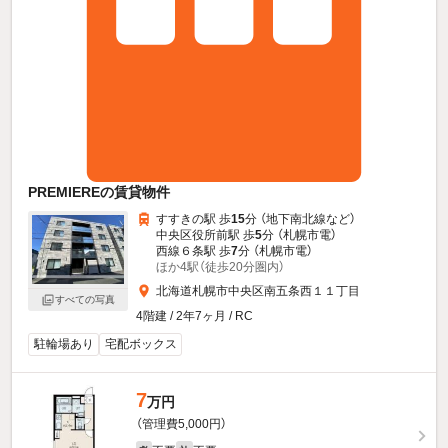
PREMIEREの賃貸物件
すすきの駅 歩
15
分 （地下南北線
など
）
中央区役所前駅 歩
5
分 （札幌市電）
西線６条駅 歩
7
分 （札幌市電）
ほか4駅（徒歩20分圏内）
北海道札幌市中央区南五条西１１丁目
すべての写真
4階建 / 2年7ヶ月 / RC
駐輪場あり
宅配ボックス
7
万円
（管理費5,000円）