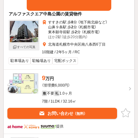
アルファスクエア中島公園の賃貸物件
すすきの駅 歩
8
分 （地下南北線
など
）
山鼻９条駅 歩
2
分 （札幌市電）
東本願寺前駅 歩
2
分 （札幌市電）
ほか2駅（徒歩20分圏内）
北海道札幌市中央区南八条西6丁目
すべての写真
10階建 / 2年5ヶ月 / RC
駐車場あり
駐輪場あり
宅配ボックス
9
万円
（管理費6,000円）
不要
1.0ヶ月
敷
礼
7階 / 1LDK / 32.16㎡
お問い合わせ
（無料）
提供