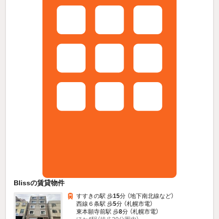
Blissの賃貸物件
すすきの駅 歩
15
分 （地下南北線
など
）
西線６条駅 歩
5
分 （札幌市電）
東本願寺前駅 歩
8
分 （札幌市電）