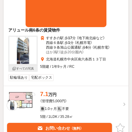
アリュール南6条の賃貸物件
すすきの駅 歩
17
分 （地下南北線
など
）
西線６条駅 歩
1
分 （札幌市電）
西線９条旭山公園通駅 歩
6
分 （札幌市電）
ほか3駅（徒歩20分圏内）
北海道札幌市中央区南六条西１３丁目
5階建 / 1年9ヶ月 / RC
すべての写真
駐輪場あり
宅配ボックス
7.1
万円
（管理費5,000円）
1.0ヶ月
不要
敷
礼
5階 / 1LDK / 35.28㎡
お問い合わせ
（無料）