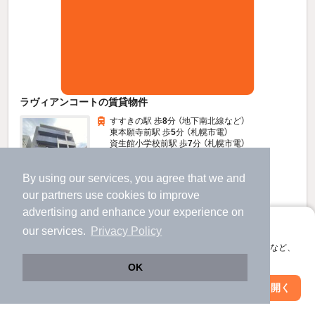
ラヴィアンコートの賃貸物件
すすきの駅 歩
8
分 （地下南北線
など
）
東本願寺前駅 歩
5
分 （札幌市電）
資生館小学校前駅 歩
7
分 （札幌市電）
ほか6駅（徒歩20分圏内）
北海道札幌市中央区南五条西９丁目
By using our services, you agree that we and
5階建 / 4年6ヶ月 / RC
our
partners
use cookies to improve
advertising and enhance your experience on
すべての写真
アプリに切り替えて、サクサクお部屋探し
our services.
Privacy Policy
駐輪場あり
宅配ボックス
会員登録なしですぐ使える。マップ検索やお気に入り保存など、
アプリ限定の便利な機能が使えます！
OK
7.3
万円
Web版で続行
アプリを開く
駅・沿線を変更
絞り込み条件を変更
（管理費5,000円）
1.0ヶ月
1.0ヶ月
敷
礼