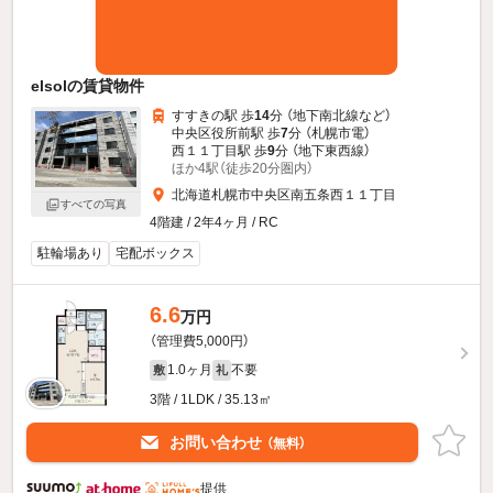
elsolの賃貸物件
すすきの駅 歩
14
分 （地下南北線
など
）
中央区役所前駅 歩
7
分 （札幌市電）
西１１丁目駅 歩
9
分 （地下東西線）
ほか4駅（徒歩20分圏内）
北海道札幌市中央区南五条西１１丁目
すべての写真
4階建 / 2年4ヶ月 / RC
駐輪場あり
宅配ボックス
6.6
万円
（管理費5,000円）
1.0ヶ月
不要
敷
礼
3階 / 1LDK / 35.13㎡
お問い合わせ
（無料）
提供