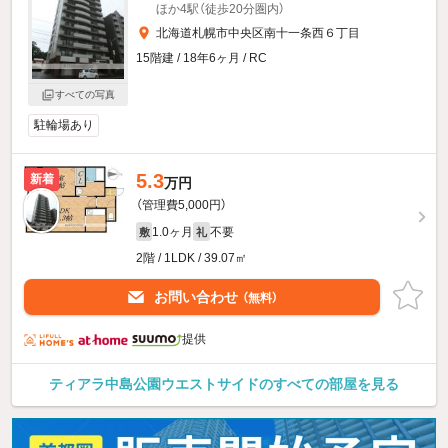
ほか4駅（徒歩20分圏内）
北海道札幌市中央区南十一条西６丁目
15階建 / 18年6ヶ月 / RC
すべての写真
駐輪場あり
5.3
新着
万円
（管理費5,000円）
1.0ヶ月
不要
敷
礼
2階 / 1LDK / 39.07㎡
お問い合わせ
（無料）
提供
ティアラ中島公園ウエストサイドのすべての部屋を見る