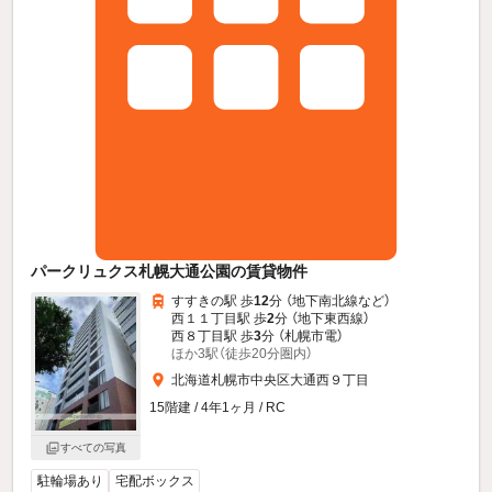
パークリュクス札幌大通公園の賃貸物件
すすきの駅 歩
12
分 （地下南北線
など
）
西１１丁目駅 歩
2
分 （地下東西線）
西８丁目駅 歩
3
分 （札幌市電）
ほか3駅（徒歩20分圏内）
北海道札幌市中央区大通西９丁目
15階建 / 4年1ヶ月 / RC
すべての写真
駐輪場あり
宅配ボックス