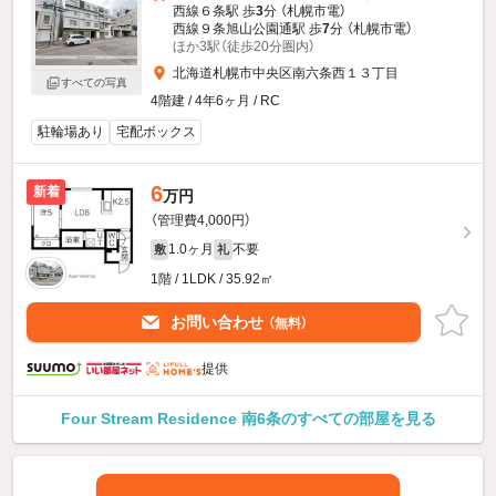
西線６条駅 歩
3
分 （札幌市電）
西線９条旭山公園通駅 歩
7
分 （札幌市電）
ほか3駅（徒歩20分圏内）
北海道札幌市中央区南六条西１３丁目
すべての写真
4階建 / 4年6ヶ月 / RC
駐輪場あり
宅配ボックス
6
新着
万円
（管理費4,000円）
1.0ヶ月
不要
敷
礼
1階 / 1LDK / 35.92㎡
お問い合わせ
（無料）
提供
Four Stream Residence 南6条のすべての部屋を見る