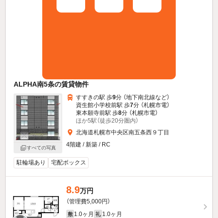
ALPHA南5条の賃貸物件
すすきの駅 歩
9
分 （地下南北線
など
）
資生館小学校前駅 歩
7
分 （札幌市電）
東本願寺前駅 歩
8
分 （札幌市電）
ほか5駅（徒歩20分圏内）
北海道札幌市中央区南五条西９丁目
4階建 / 新築 / RC
すべての写真
駐輪場あり
宅配ボックス
8.9
万円
（管理費5,000円）
1.0ヶ月
1.0ヶ月
敷
礼