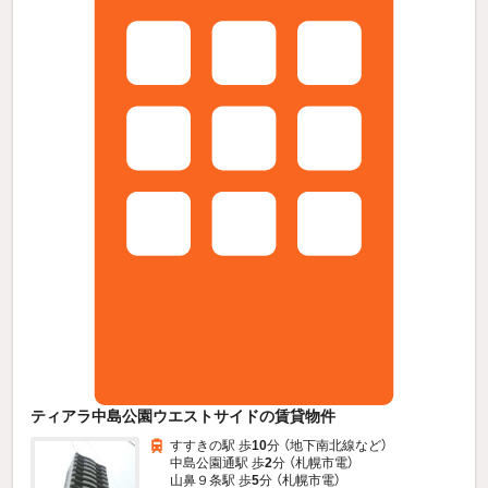
ティアラ中島公園ウエストサイドの賃貸物件
すすきの駅 歩
10
分 （地下南北線
など
）
中島公園通駅 歩
2
分 （札幌市電）
山鼻９条駅 歩
5
分 （札幌市電）