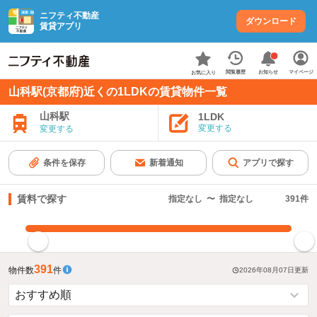
ニフティ不動産
ダウンロード
賃貸アプリ
お知らせ
閲覧履歴
マイページ
お気に入り
山科駅(京都府)近くの1LDKの賃貸物件一覧
山科駅
1LDK
変更する
変更する
条件を保存
新着通知
アプリで探す
賃料で探す
指定なし
〜
指定なし
391
件
指定した賃料で絞り込む
391
物件数
件
2026年08月07日
更新