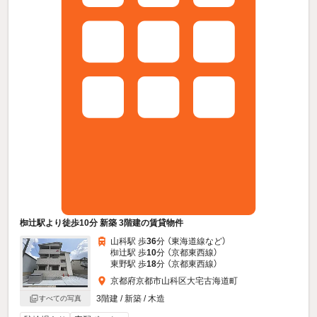
椥辻駅より徒歩10分 新築 3階建の賃貸物件
山科駅 歩
36
分 （東海道線
など
）
椥辻駅 歩
10
分 （京都東西線）
東野駅 歩
18
分 （京都東西線）
京都府京都市山科区大宅古海道町
3階建 / 新築 / 木造
すべての写真