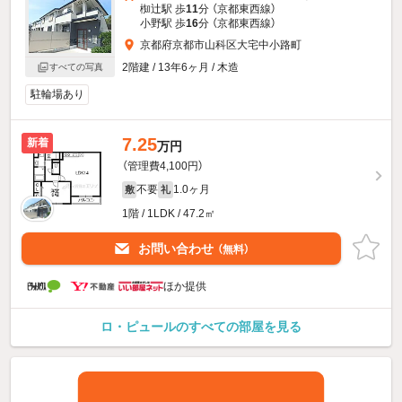
椥辻駅 歩
11
分 （京都東西線）
小野駅 歩
16
分 （京都東西線）
京都府京都市山科区大宅中小路町
2階建 / 13年6ヶ月 / 木造
すべての写真
駐輪場あり
7.25
新着
万円
（管理費4,100円）
不要
1.0ヶ月
敷
礼
1階 / 1LDK / 47.2㎡
お問い合わせ
（無料）
ほか提供
ロ・ピュールのすべての部屋を見る