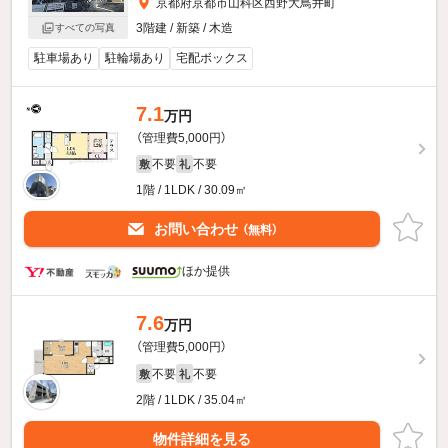
京都府京都市山科区西野大鳥井町
3階建 / 新築 / 木造
すべての写真
駐車場あり
駐輪場あり
宅配ボックス
7.1
万円
（管理費5,000円）
不要
不要
敷
礼
1階 / 1LDK / 30.09㎡
お問い合わせ
（無料）
ほか提供
7.6
万円
（管理費5,000円）
不要
不要
敷
礼
2階 / 1LDK / 35.04㎡
物件詳細を見る