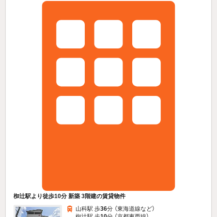
椥辻駅より徒歩10分 新築 3階建の賃貸物件
山科駅 歩
36
分 （東海道線
など
）
椥辻駅 歩
10
分 （京都東西線）