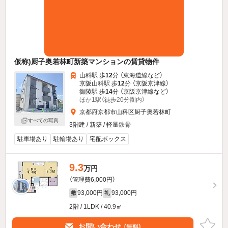
仮称)厨子奥若林町新築マンションの賃貸物件
山科駅 歩
12
分 （東海道線
など
）
京阪山科駅 歩
12
分 （京阪京津線）
御陵駅 歩
14
分 （京阪京津線
など
）
ほか1駅（徒歩20分圏内）
京都府京都市山科区厨子奥若林町
すべての写真
3階建 / 新築 / 軽量鉄骨
駐車場あり
駐輪場あり
宅配ボックス
9.3
万円
（管理費6,000円）
93,000円
93,000円
敷
礼
2階 / 1LDK / 40.9㎡
お問い合わせ
（無料）