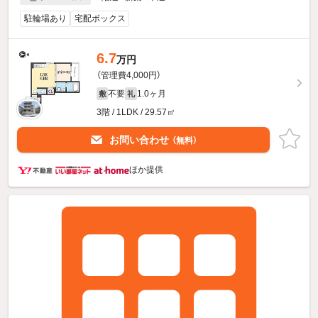
駐輪場あり
宅配ボックス
6.7
万円
（管理費4,000円）
不要
1.0ヶ月
敷
礼
3階 / 1LDK / 29.57㎡
お問い合わせ
（無料）
ほか提供