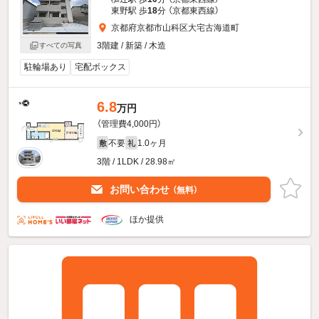
東野駅 歩
18
分 （京都東西線）
京都府京都市山科区大宅古海道町
3階建 / 新築 / 木造
すべての写真
駐輪場あり
宅配ボックス
6.8
万円
（管理費4,000円）
不要
1.0ヶ月
敷
礼
3階 / 1LDK / 28.98㎡
お問い合わせ
（無料）
ほか提供