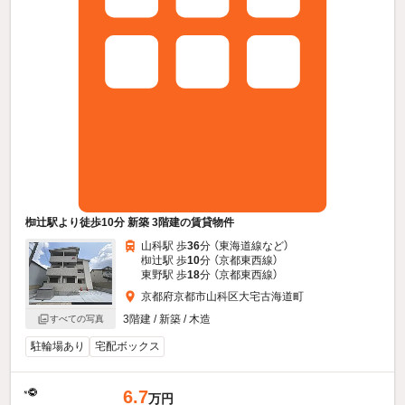
椥辻駅より徒歩10分 新築 3階建の賃貸物件
山科駅 歩
36
分 （東海道線
など
）
椥辻駅 歩
10
分 （京都東西線）
東野駅 歩
18
分 （京都東西線）
京都府京都市山科区大宅古海道町
3階建 / 新築 / 木造
すべての写真
駐輪場あり
宅配ボックス
6.7
万円