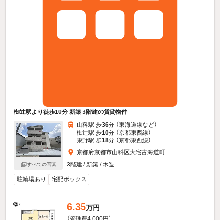
椥辻駅より徒歩10分 新築 3階建の賃貸物件
山科駅 歩
36
分 （東海道線
など
）
椥辻駅 歩
10
分 （京都東西線）
東野駅 歩
18
分 （京都東西線）
京都府京都市山科区大宅古海道町
3階建 / 新築 / 木造
すべての写真
駐輪場あり
宅配ボックス
6.35
万円
（管理費4,000円）