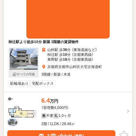
椥辻駅より徒歩10分 新築 3階建の賃貸物件
山科駅 歩
36
分 （東海道線
など
）
椥辻駅 歩
10
分 （京都東西線）
東野駅 歩
18
分 （京都東西線）
京都府京都市山科区大宅古海道町
3階建 / 新築 / 木造
すべての写真
駐輪場あり
宅配ボックス
6.4
万円
（管理費4,000円）
不要
1.0ヶ月
敷
礼
2階 / 1LDK / 28.46㎡
お問い合わせ
（無料）