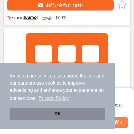
お問い合わせ
（無料）
ほか提供
By using our services, you agree that we and
our
partners
use cookies to improve
advertising and enhance your experience on
アプリに切り替えて、サクサクお部屋探し
our services.
Privacy Policy
会員登録なしですぐ使える。マップ検索やお気に入り保存など、
アプリ限定の便利な機能が使えます！
OK
Web版で続行
アプリを開く
駅・沿線を変更
絞り込み条件を変更