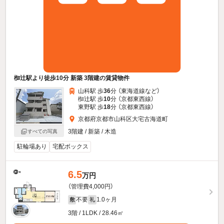
椥辻駅より徒歩10分 新築 3階建の賃貸物件
山科駅 歩
36
分 （東海道線
など
）
椥辻駅 歩
10
分 （京都東西線）
東野駅 歩
18
分 （京都東西線）
京都府京都市山科区大宅古海道町
3階建 / 新築 / 木造
すべての写真
駐輪場あり
宅配ボックス
6.5
万円
（管理費4,000円）
不要
1.0ヶ月
敷
礼
3階 / 1LDK / 28.46㎡