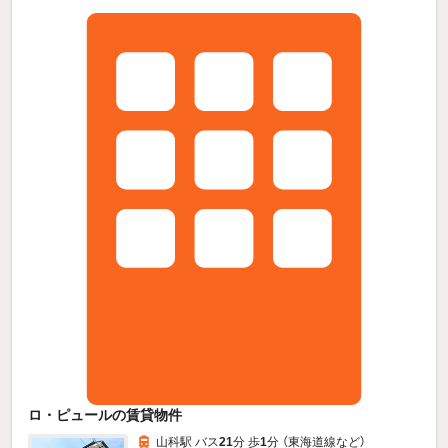
ロ・ピュールの賃貸物件
山科駅 バス
21
分 歩
1
分 （東海道線
など
）