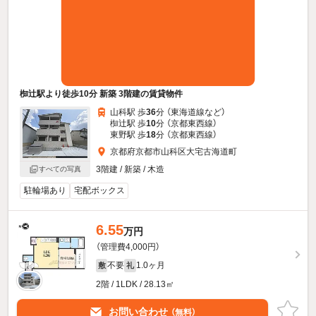
椥辻駅より徒歩10分 新築 3階建の賃貸物件
山科駅 歩
36
分 （東海道線
など
）
椥辻駅 歩
10
分 （京都東西線）
東野駅 歩
18
分 （京都東西線）
京都府京都市山科区大宅古海道町
3階建 / 新築 / 木造
すべての写真
駐輪場あり
宅配ボックス
6.55
万円
（管理費4,000円）
不要
1.0ヶ月
敷
礼
2階 / 1LDK / 28.13㎡
お問い合わせ
（無料）