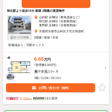
椥辻駅より徒歩10分 新築 3階建の賃貸物件
山科駅 歩
36
分 （東海道線
など
）
椥辻駅 歩
10
分 （京都東西線）
東野駅 歩
18
分 （京都東西線）
京都府京都市山科区大宅古海道町
3階建 / 新築 / 木造
すべての写真
駐輪場あり
宅配ボックス
6.65
万円
（管理費4,000円）
不要
1.0ヶ月
敷
礼
3階 / 1LDK / 28.13㎡
お問い合わせ
（無料）
ほか提供