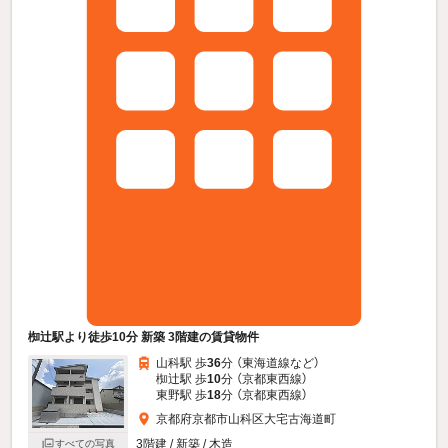
椥辻駅より徒歩10分 新築 3階建の賃貸物件
山科駅 歩
36
分 （東海道線
など
）
椥辻駅 歩
10
分 （京都東西線）
東野駅 歩
18
分 （京都東西線）
京都府京都市山科区大宅古海道町
3階建 / 新築 / 木造
すべての写真