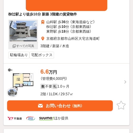
椥辻駅より徒歩10分 新築 3階建の賃貸物件
山科駅 歩
36
分 （東海道線
など
）
椥辻駅 歩
10
分 （京都東西線）
東野駅 歩
18
分 （京都東西線）
京都府京都市山科区大宅古海道町
3階建 / 新築 / 木造
すべての写真
駐輪場あり
宅配ボックス
6.6
万円
（管理費4,000円）
不要
1.0ヶ月
敷
礼
2階 / 1LDK / 29.57㎡
お問い合わせ
（無料）
ほか提供