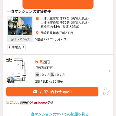
一喜マンションの賃貸物件
大浦天主堂駅 歩
29
分 （長電大浦線）
大浦海岸通駅 歩
30
分 （長電大浦線）
石橋駅 歩
32
分 （長電大浦線）
長崎県長崎市戸町2丁目
5階建 / 29年5ヶ月 / RC
すべての写真
駐車場あり
5.8
万円
（管理費不要）
1.0ヶ月
1.0ヶ月
敷
礼
2階 / 1LDK / 35.89㎡
お問い合わせ
（無料）
提供
一喜マンションのすべての部屋を見る