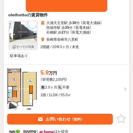
olethottoの賃貸物件
大浦天主堂駅 歩
30
分 （長電大浦線）
崇福寺駅 歩
25
分 （長電本線）
石橋駅 歩
27
分 （長電大浦線）
長崎県長崎市八景町
2階建 / 20年3ヶ月 / 木造
すべての写真
駐車場あり
5.9
万円
（管理費2,100円）
2.0ヶ月
不要
敷
礼
1階 / 1LDK / 55.0㎡
お問い合わせ
（無料）
ほか提供