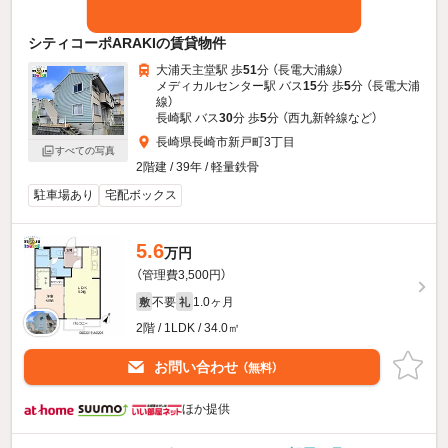
シティコーポARAKIの賃貸物件
大浦天主堂駅 歩
51
分 （長電大浦線）
メディカルセンター駅 バス
15
分 歩
5
分 （長電大浦
線）
長崎駅 バス
30
分 歩
5
分 （西九新幹線
など
）
長崎県長崎市新戸町3丁目
すべての写真
2階建 / 39年 / 軽量鉄骨
駐車場あり
宅配ボックス
5.6
万円
（管理費3,500円）
不要
1.0ヶ月
敷
礼
2階 / 1LDK / 34.0㎡
お問い合わせ
（無料）
ほか提供