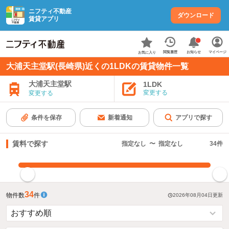
ニフティ不動産
ダウンロード
賃貸アプリ
お知らせ
閲覧履歴
マイページ
お気に入り
大浦天主堂駅(長崎県)近くの1LDKの賃貸物件一覧
大浦天主堂駅
1LDK
変更する
変更する
条件を保存
新着通知
アプリで探す
賃料で探す
指定なし
〜
指定なし
34
件
指定した賃料で絞り込む
34
物件数
件
2026年08月04日
更新