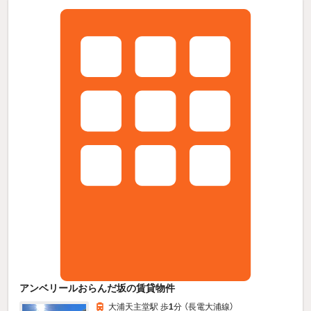
アンベリールおらんだ坂の賃貸物件
大浦天主堂駅 歩
1
分 （長電大浦線）