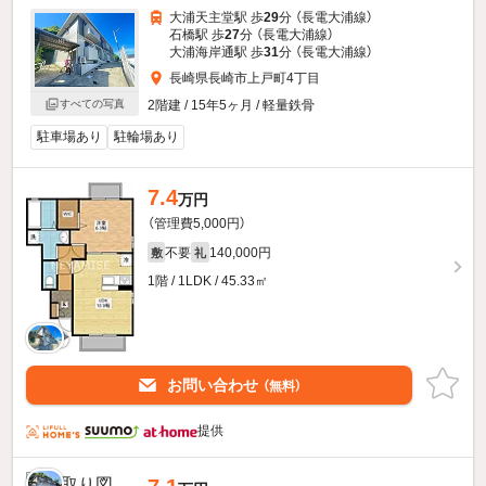
大浦天主堂駅 歩
29
分 （長電大浦線）
石橋駅 歩
27
分 （長電大浦線）
大浦海岸通駅 歩
31
分 （長電大浦線）
長崎県長崎市上戸町4丁目
2階建 / 15年5ヶ月 / 軽量鉄骨
すべての写真
駐車場あり
駐輪場あり
7.4
万円
（管理費5,000円）
不要
140,000円
敷
礼
1階 / 1LDK / 45.33㎡
お問い合わせ
（無料）
提供