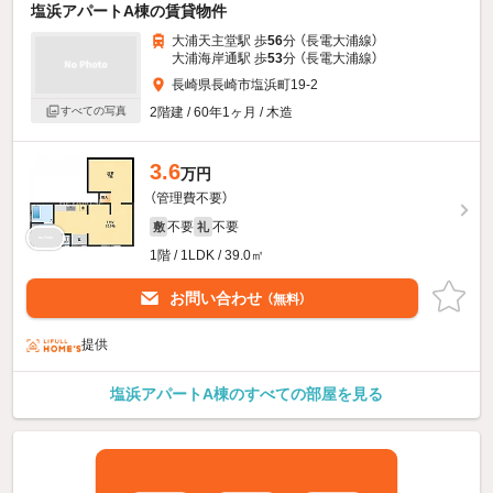
塩浜アパートA棟の賃貸物件
大浦天主堂駅 歩
56
分 （長電大浦線）
大浦海岸通駅 歩
53
分 （長電大浦線）
長崎県長崎市塩浜町19-2
すべての写真
2階建 / 60年1ヶ月 / 木造
3.6
万円
（管理費不要）
不要
不要
敷
礼
1階 / 1LDK / 39.0㎡
お問い合わせ
（無料）
提供
塩浜アパートA棟のすべての部屋を見る