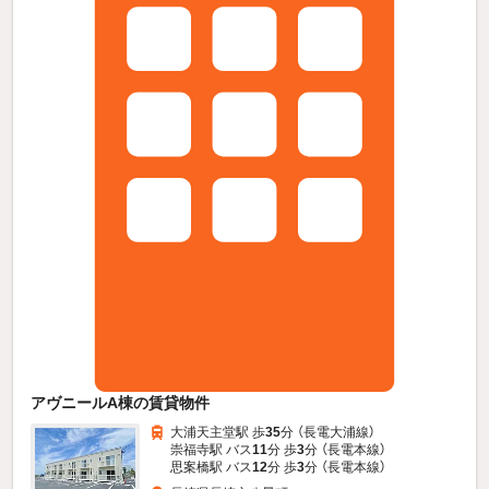
アヴニールA棟の賃貸物件
大浦天主堂駅 歩
35
分 （長電大浦線）
崇福寺駅 バス
11
分 歩
3
分 （長電本線）
思案橋駅 バス
12
分 歩
3
分 （長電本線）