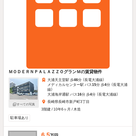
ＭＯＤＥＲＮＰＡＬＡＺＺＯグランＭの賃貸物件
大浦天主堂駅 歩
46
分 （長電大浦線）
メディカルセンター駅 バス
15
分 歩
4
分 （長電大浦
線）
大浦海岸通駅 バス
16
分 歩
4
分 （長電大浦線）
長崎県長崎市新戸町3丁目
すべての写真
3階建 / 10年6ヶ月 / 木造
駐車場あり
6.5
万円