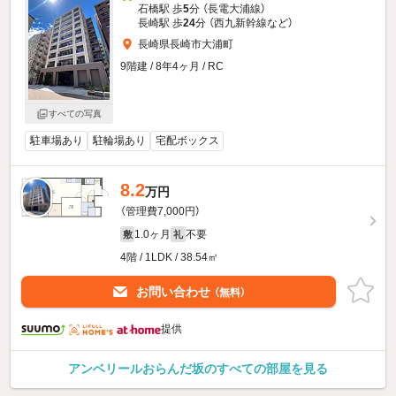
石橋駅 歩
5
分 （長電大浦線）
長崎駅 歩
24
分 （西九新幹線
など
）
長崎県長崎市大浦町
9階建 / 8年4ヶ月 / RC
すべての写真
駐車場あり
駐輪場あり
宅配ボックス
8.2
万円
（管理費7,000円）
1.0ヶ月
不要
敷
礼
4階 / 1LDK / 38.54㎡
お問い合わせ
（無料）
提供
アンベリールおらんだ坂のすべての部屋を見る