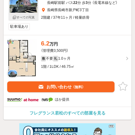
長崎駅前駅 バス
22
分 歩
3
分 （長電本線
など
）
長崎県長崎市新戸町3丁目
2階建 / 37年11ヶ月 / 軽量鉄骨
すべての写真
駐車場あり
6.2
万円
（管理費3,500円）
不要
1.0ヶ月
敷
礼
1階 / 1LDK / 46.75㎡
お問い合わせ
（無料）
ほか提供
フレグランス若松のすべての部屋を見る