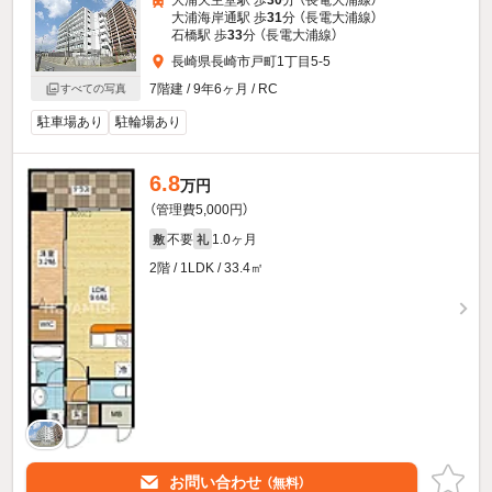
大浦天主堂駅 歩
30
分 （長電大浦線）
大浦海岸通駅 歩
31
分 （長電大浦線）
石橋駅 歩
33
分 （長電大浦線）
長崎県長崎市戸町1丁目5-5
7階建 / 9年6ヶ月 / RC
すべての写真
駐車場あり
駐輪場あり
6.8
万円
（管理費5,000円）
不要
1.0ヶ月
敷
礼
2階 / 1LDK / 33.4㎡
お問い合わせ
（無料）