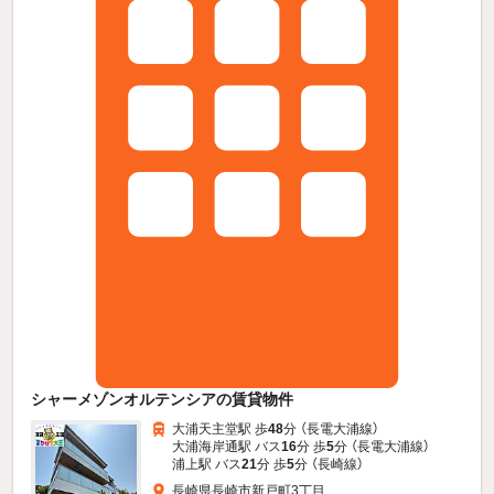
シャーメゾンオルテンシアの賃貸物件
大浦天主堂駅 歩
48
分 （長電大浦線）
大浦海岸通駅 バス
16
分 歩
5
分 （長電大浦線）
浦上駅 バス
21
分 歩
5
分 （長崎線）
長崎県長崎市新戸町3丁目