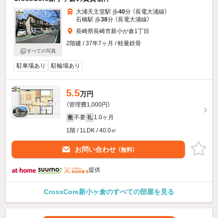
大浦天主堂駅 歩
40
分 （長電大浦線）
石橋駅 歩
38
分 （長電大浦線）
長崎県長崎市新小が倉1丁目
2階建 / 37年7ヶ月 / 軽量鉄骨
すべての写真
駐車場あり
駐輪場あり
5.5
万円
（管理費1,000円）
不要
1.0ヶ月
敷
礼
1階 / 1LDK / 40.0㎡
お問い合わせ
（無料）
提供
CrossCore新小ヶ倉のすべての部屋を見る