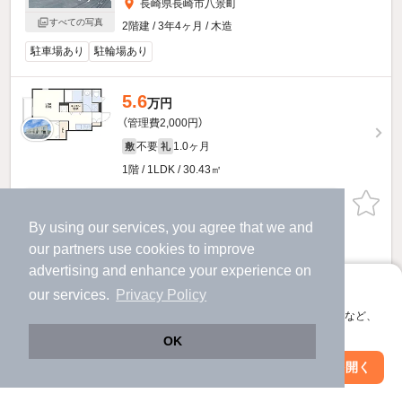
長崎県長崎市八景町
すべての写真
2階建 / 3年4ヶ月 / 木造
駐車場あり
駐輪場あり
5.6
万円
（管理費2,000円）
不要
1.0ヶ月
敷
礼
1階 / 1LDK / 30.43㎡
お問い合わせ
（無料）
By using our services, you agree that we and
提供
our
partners
use cookies to improve
advertising and enhance your experience on
5.5
アプリに切り替えて、サクサクお部屋探し
万円
our services.
Privacy Policy
（管理費2,000円）
会員登録なしですぐ使える。マップ検索やお気に入り保存など、
アプリ限定の便利な機能が使えます！
不要
55,000円
敷
礼
OK
1階 / 1LDK / 30.43㎡
Web版で続行
アプリを開く
駅・沿線を変更
絞り込み条件を変更