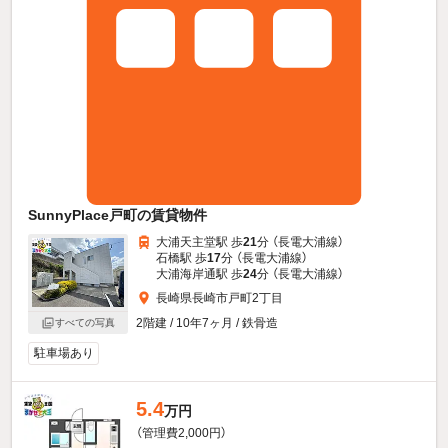
SunnyPlace戸町の賃貸物件
大浦天主堂駅 歩
21
分 （長電大浦線）
石橋駅 歩
17
分 （長電大浦線）
大浦海岸通駅 歩
24
分 （長電大浦線）
長崎県長崎市戸町2丁目
2階建 / 10年7ヶ月 / 鉄骨造
すべての写真
駐車場あり
5.4
万円
（管理費2,000円）