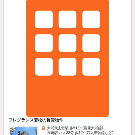
フレグランス若松の賃貸物件
大浦天主堂駅 歩
51
分 （長電大浦線）
長崎駅 バス
22
分 歩
3
分 （西九新幹線
など
）