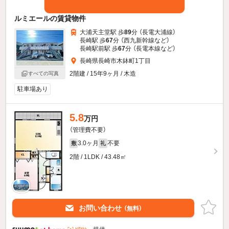
ルミエールの賃貸物件
大浦天主堂駅 歩
89
分 （長電大浦線）
長崎駅 歩
67
分 （西九新幹線
など
）
長崎駅前駅 歩
67
分 （長電本線
など
）
長崎県長崎市木鉢町1丁目
2階建 / 15年9ヶ月 / 木造
すべての写真
駐車場あり
5.8
万円
（管理費不要）
3.0ヶ月
不要
敷
礼
2階 / 1LDK / 43.48㎡
お問い合わせ
（無料）