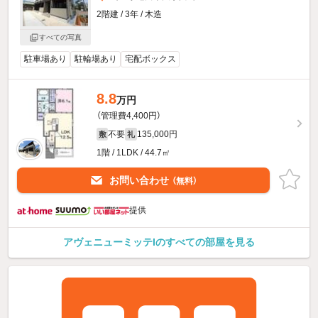
2階建 / 3年 / 木造
すべての写真
駐車場あり
駐輪場あり
宅配ボックス
8.8
万円
（管理費4,400円）
不要
135,000円
敷
礼
1階 / 1LDK / 44.7㎡
お問い合わせ
（無料）
提供
アヴェニューミッテIのすべての部屋を見る