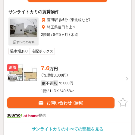
サンライトカミの賃貸物件
蓮田駅 歩
6
分 （東北線
など
）
埼玉県蓮田市上２
2階建 / 8年5ヶ月 / 木造
すべての写真
駐車場あり
宅配ボックス
7.6
新着
万円
（管理費3,000円）
不要
76,000円
敷
礼
1階 / 1LDK / 49.68㎡
お問い合わせ
（無料）
提供
サンライトカミのすべての部屋を見る