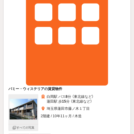
バミー・ウィステリアの賃貸物件
白岡駅 バス
8
分 （東北線
など
）
蓮田駅 歩
15
分 （東北線
など
）
埼玉県蓮田市藤ノ木１丁目
2階建 / 10年11ヶ月 / 木造
すべての写真