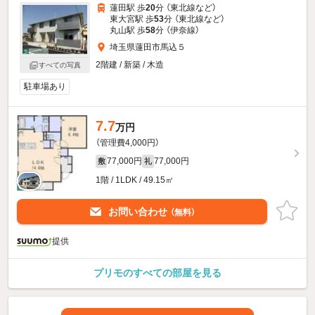
蓮田駅 歩
20
分 （東北線
など
）
東大宮駅 歩
53
分 （東北線
など
）
丸山駅 歩
58
分 （伊奈線）
埼玉県蓮田市馬込５
2階建 / 新築 / 木造
すべての写真
駐車場あり
7.7
万円
（管理費4,000円）
77,000円
77,000円
敷
礼
1階 / 1LDK / 49.15㎡
お問い合わせ
（無料）
提供
プリモのすべての部屋を見る