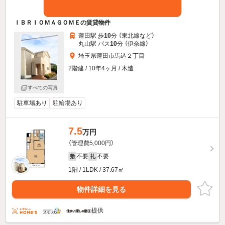
ＩＢＲＩＯＭＡＧＯＭＥの賃貸物件
蓮田駅 歩
10
分 （東北線
など
）
丸山駅 バス
10
分 （伊奈線）
埼玉県蓮田市馬込２丁目
2階建 / 10年4ヶ月 / 木造
すべての写真
駐車場あり
駐輪場あり
7.5
万円
（管理費5,000円）
不要
不要
敷
礼
1階 / 1LDK / 37.67㎡
物件詳細を見る
提供