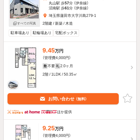
丸山駅 歩
57
分 （伊奈線）
沼南駅 歩
61
分 （伊奈線）
埼玉県蓮田市大字川島279-1
2階建 / 新築 / 木造
すべての写真
駐車場あり
駐輪場あり
宅配ボックス
9.45
万円
（管理費4,000円）
不要
2.0ヶ月
敷
礼
2階 / 1LDK / 50.35㎡
お問い合わせ
（無料）
ほか提供
9.25
万円
（管理費4,000円）