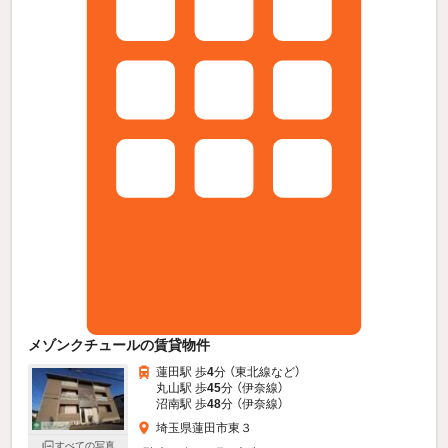
メゾンクチュールの賃貸物件
蓮田駅 歩
4
分 （東北線
など
）
丸山駅 歩
45
分 （伊奈線）
沼南駅 歩
48
分 （伊奈線）
埼玉県蓮田市東３
すべての写真