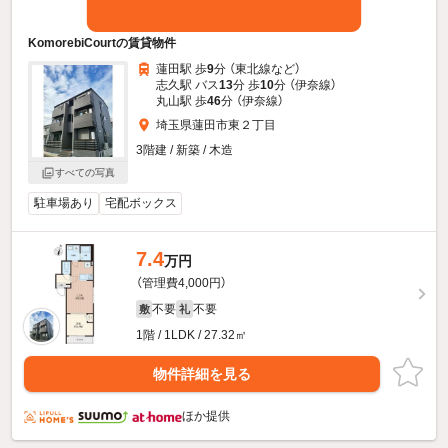
KomorebiCourtの賃貸物件
蓮田駅 歩
9
分 （東北線
など
）
志久駅 バス
13
分 歩
10
分 （伊奈線）
丸山駅 歩
46
分 （伊奈線）
埼玉県蓮田市東２丁目
3階建 / 新築 / 木造
すべての写真
駐車場あり
宅配ボックス
7.4
万円
（管理費4,000円）
不要
不要
敷
礼
1階 / 1LDK / 27.32㎡
物件詳細を見る
ほか提供