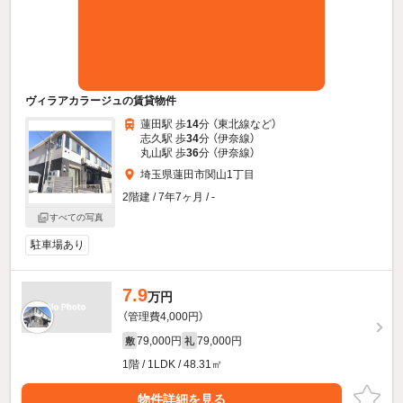
ヴィラアカラージュの賃貸物件
蓮田駅 歩
14
分 （東北線
など
）
志久駅 歩
34
分 （伊奈線）
丸山駅 歩
36
分 （伊奈線）
埼玉県蓮田市関山1丁目
2階建 / 7年7ヶ月 / -
すべての写真
駐車場あり
7.9
万円
（管理費4,000円）
79,000円
79,000円
敷
礼
1階 / 1LDK / 48.31㎡
物件詳細を見る