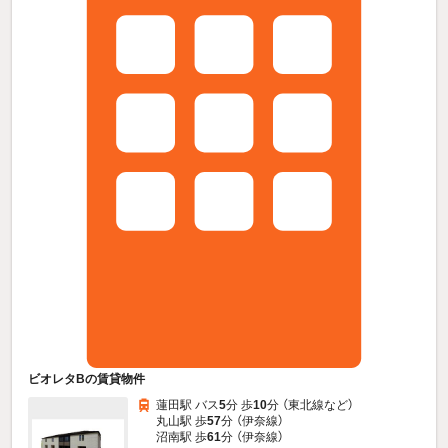
ビオレタBの賃貸物件
蓮田駅 バス
5
分 歩
10
分 （東北線
など
）
丸山駅 歩
57
分 （伊奈線）
沼南駅 歩
61
分 （伊奈線）