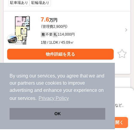
駐車場あり
駐輪場あり
7.6
万円
（管理費2,900円）
不要
114,000円
敷
礼
1階 / 1LDK / 45.09㎡
物件詳細を見る
提供
By using our services, you agree that we and
our
partners
use cookies to improve
advertising and enhance your experience on
アプリに切り替えて、サクサクお部屋探し
our services.
Privacy Policy
会員登録なしですぐ使える。マップ検索やお気に入り保存など、
アプリ限定の便利な機能が使えます！
OK
Web版で続行
アプリを開く
市区町村を変更
絞り込み条件を変更