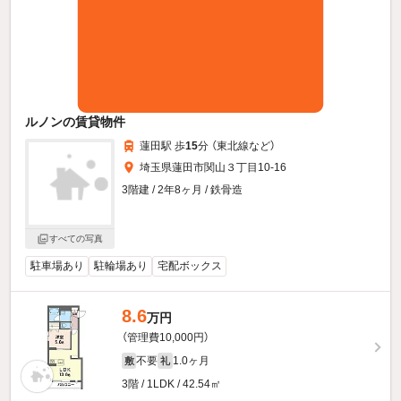
ルノンの賃貸物件
蓮田駅 歩
15
分 （東北線
など
）
埼玉県蓮田市関山３丁目10-16
3階建 / 2年8ヶ月 / 鉄骨造
すべての写真
駐車場あり
駐輪場あり
宅配ボックス
8.6
万円
（管理費10,000円）
不要
1.0ヶ月
敷
礼
3階 / 1LDK / 42.54㎡