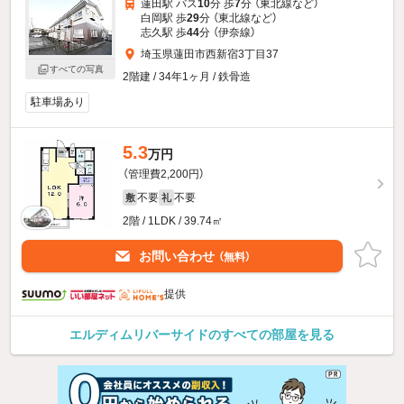
蓮田駅 バス
10
分 歩
7
分 （東北線
など
）
白岡駅 歩
29
分 （東北線
など
）
志久駅 歩
44
分 （伊奈線）
埼玉県蓮田市西新宿3丁目37
すべての写真
2階建 / 34年1ヶ月 / 鉄骨造
駐車場あり
5.3
万円
（管理費2,200円）
不要
不要
敷
礼
2階 / 1LDK / 39.74㎡
お問い合わせ
（無料）
提供
エルディムリバーサイドのすべての部屋を見る