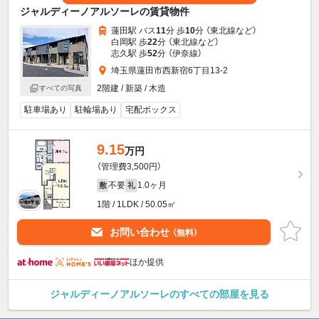
ジャルディーノアルソーレの賃貸物件
蓮田駅 バス
11
分 歩
10
分 （東北線
など
）
白岡駅 歩
22
分 （東北線
など
）
志久駅 歩
52
分 （伊奈線）
埼玉県蓮田市西新宿6丁目13-2
2階建 / 新築 / 木造
すべての写真
駐車場あり
駐輪場あり
宅配ボックス
9.15
万円
（管理費3,500円）
不要
1.0ヶ月
敷
礼
1階 / 1LDK / 50.05㎡
お問い合わせ
（無料）
ほか提供
ジャルディーノアルソーレのすべての部屋を見る