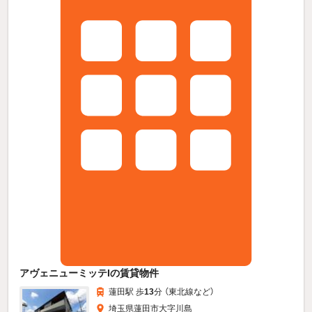
アヴェニューミッテIの賃貸物件
蓮田駅 歩
13
分 （東北線
など
）
埼玉県蓮田市大字川島