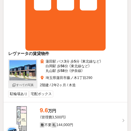
レヴァータの賃貸物件
蓮田駅 バス
3
分 歩
5
分 （東北線
など
）
白岡駅 歩
56
分 （東北線
など
）
丸山駅 歩
58
分 （伊奈線）
埼玉県蓮田市藤ノ木1丁目290
2階建 / 2年2ヶ月 / 木造
すべての写真
駐輪場あり
宅配ボックス
9.6
万円
（管理費3,500円）
不要
144,000円
敷
礼