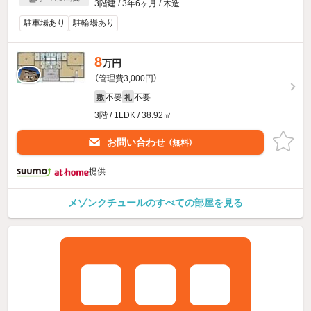
3階建 / 3年6ヶ月 / 木造
駐車場あり
駐輪場あり
8
万円
（管理費3,000円）
不要
不要
敷
礼
3階 / 1LDK / 38.92㎡
お問い合わせ
（無料）
提供
メゾンクチュールのすべての部屋を見る