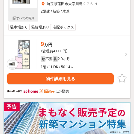
埼玉県蓮田市大字川島２７６-１
2階建 / 新築 / 木造
すべての写真
駐車場あり
駐輪場あり
宅配ボックス
9
万円
（管理費4,000円）
不要
2.0ヶ月
敷
礼
1階 / 1LDK / 50.14㎡
物件詳細を見る
ほか提供