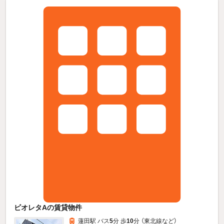
ビオレタAの賃貸物件
蓮田駅 バス
5
分 歩
10
分 （東北線
など
）