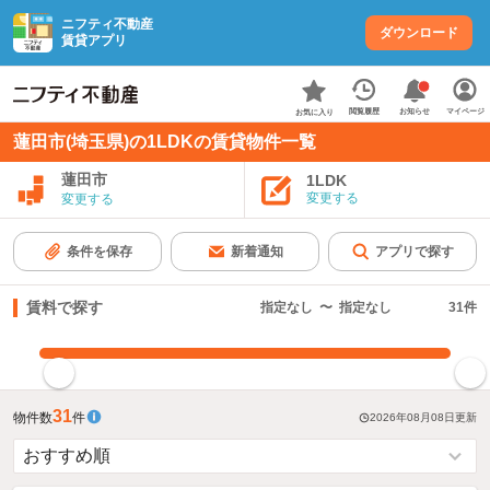
ニフティ不動産
ダウンロード
賃貸アプリ
お知らせ
閲覧履歴
マイページ
お気に入り
蓮田市(埼玉県)の1LDKの賃貸物件一覧
蓮田市
1LDK
変更する
変更する
条件を保存
新着通知
アプリで探す
賃料で探す
指定なし
〜
指定なし
31
件
指定した賃料で絞り込む
31
物件数
件
2026年08月08日
更新