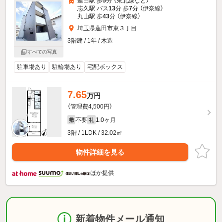
蓮田駅 歩
5
分 （東北線
など
）
志久駅 バス
13
分 歩
7
分 （伊奈線）
丸山駅 歩
43
分 （伊奈線）
埼玉県蓮田市東３丁目
3階建 / 1年 / 木造
すべての写真
駐車場あり
駐輪場あり
宅配ボックス
7.65
万円
（管理費4,500円）
不要
1.0ヶ月
敷
礼
3階 / 1LDK / 32.02㎡
物件詳細を見る
ほか提供
新着物件メール通知