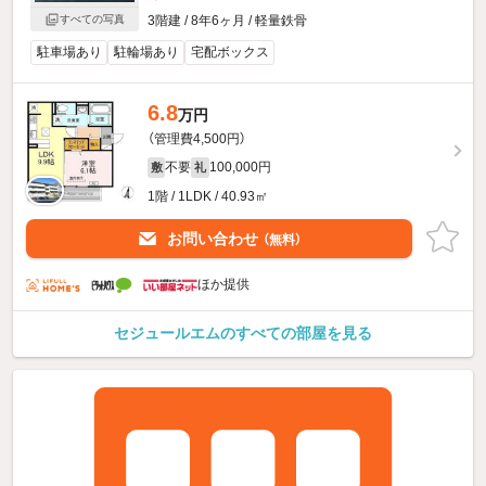
3階建 / 8年6ヶ月 / 軽量鉄骨
すべての写真
駐車場あり
駐輪場あり
宅配ボックス
6.8
万円
（管理費4,500円）
不要
100,000円
敷
礼
1階 / 1LDK / 40.93㎡
お問い合わせ
（無料）
ほか提供
セジュールエムのすべての部屋を見る