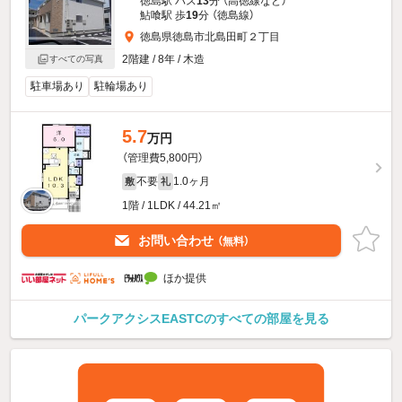
徳島駅 バス
13
分 （高徳線
など
）
鮎喰駅 歩
19
分 （徳島線）
徳島県徳島市北島田町２丁目
2階建 / 8年 / 木造
すべての写真
駐車場あり
駐輪場あり
5.7
万円
（管理費5,800円）
不要
1.0ヶ月
敷
礼
1階 / 1LDK / 44.21㎡
お問い合わせ
（無料）
ほか提供
パークアクシスEASTCのすべての部屋を見る