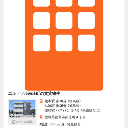
エル・ソル南庄町の賃貸物件
蔵本駅 歩
10
分 （徳島線）
鮎喰駅 歩
10
分 （徳島線）
徳島駅 バス
27
分 歩
7
分 （高徳線
など
）
徳島県徳島市南庄町４丁目
すべての写真
3階建 / 3年5ヶ月 / 軽量鉄骨