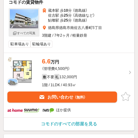
コモドの賃貸物件
蔵本駅 歩
10
分 （徳島線）
佐古駅 歩
25
分 （高徳線
など
）
鮎喰駅 歩
25
分 （徳島線）
徳島県徳島市南佐古八番町5丁目
すべての写真
3階建 / 7年2ヶ月 / 軽量鉄骨
駐車場あり
駐輪場あり
6.6
万円
（管理費4,500円）
不要
132,000円
敷
礼
1階 / 1LDK / 40.93㎡
お問い合わせ
（無料）
ほか提供
コモドのすべての部屋を見る