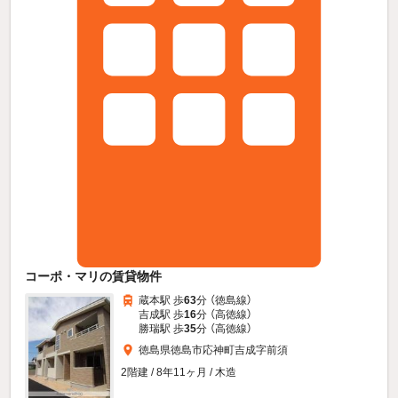
コーポ・マリの賃貸物件
蔵本駅 歩
63
分 （徳島線）
吉成駅 歩
16
分 （高徳線）
勝瑞駅 歩
35
分 （高徳線）
徳島県徳島市応神町吉成字前須
2階建 / 8年11ヶ月 / 木造