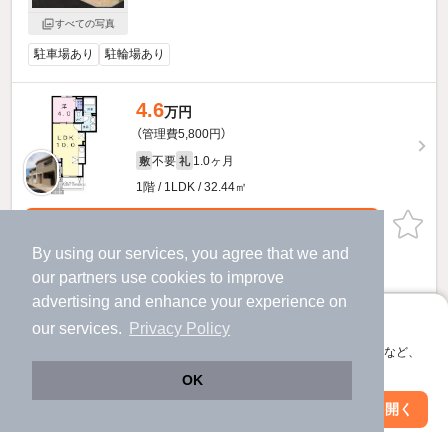
すべての写真
駐車場あり
駐輪場あり
4.6
万円
（管理費5,800円）
不要
1.0ヶ月
敷
礼
1階 / 1LDK / 32.44㎡
お問い合わせ
（無料）
By using our services, you agree that we and
ほか提供
our
partners
use cookies to improve
advertising and enhance your experience on
コーポ・マリのすべての部屋を見る
アプリに切り替えて、サクサクお部屋探し
our services.
Privacy Policy
会員登録なしですぐ使える。マップ検索やお気に入り保存など、
他の人はこんな条件で絞り込んでいます！
アプリ限定の便利な機能が使えます！
OK
人気のこだわり条件
Web版で続行
アプリを開く
駅・沿線を変更
絞り込み条件を変更
バス・トイレ別
2階以上