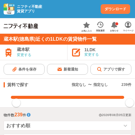
ニフティ不動産
ダウンロード
賃貸アプリ
お知らせ
閲覧履歴
マイページ
お気に入り
蔵本駅(徳島県)近くの1LDKの賃貸物件一覧
蔵本駅
1LDK
変更する
変更する
条件を保存
新着通知
アプリで探す
賃料で探す
指定なし
〜
指定なし
239
件
指定した賃料で絞り込む
239
物件数
件
2026年08月05日
更新