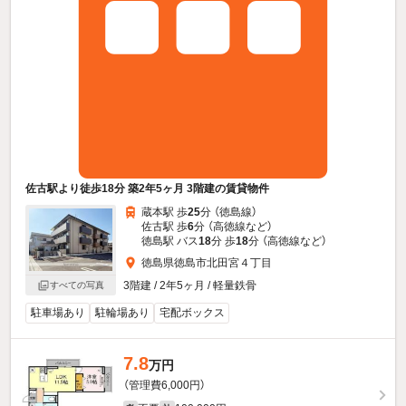
佐古駅より徒歩18分 築2年5ヶ月 3階建の賃貸物件
蔵本駅 歩
25
分 （徳島線）
佐古駅 歩
6
分 （高徳線
など
）
徳島駅 バス
18
分 歩
18
分 （高徳線
など
）
徳島県徳島市北田宮４丁目
3階建 / 2年5ヶ月 / 軽量鉄骨
すべての写真
駐車場あり
駐輪場あり
宅配ボックス
7.8
万円
（管理費6,000円）