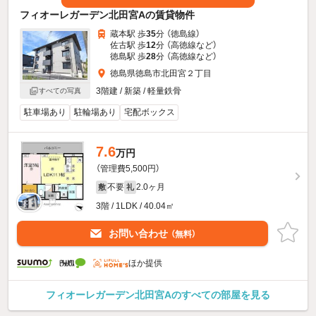
フィオーレガーデン北田宮Aの賃貸物件
蔵本駅 歩
35
分 （徳島線）
佐古駅 歩
12
分 （高徳線
など
）
徳島駅 歩
28
分 （高徳線
など
）
徳島県徳島市北田宮２丁目
3階建 / 新築 / 軽量鉄骨
すべての写真
駐車場あり
駐輪場あり
宅配ボックス
7.6
万円
（管理費5,500円）
不要
2.0ヶ月
敷
礼
3階 / 1LDK / 40.04㎡
お問い合わせ
（無料）
ほか提供
フィオーレガーデン北田宮Aのすべての部屋を見る