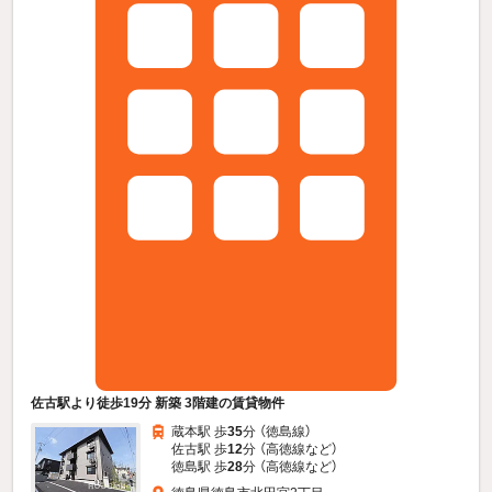
佐古駅より徒歩19分 新築 3階建の賃貸物件
蔵本駅 歩
35
分 （徳島線）
佐古駅 歩
12
分 （高徳線
など
）
徳島駅 歩
28
分 （高徳線
など
）