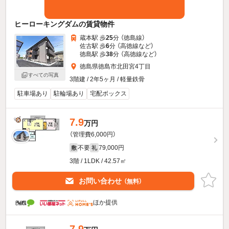
ヒーローキングダムの賃貸物件
蔵本駅 歩
25
分 （徳島線）
佐古駅 歩
6
分 （高徳線
など
）
徳島駅 歩
38
分 （高徳線
など
）
徳島県徳島市北田宮4丁目
すべての写真
3階建 / 2年5ヶ月 / 軽量鉄骨
駐車場あり
駐輪場あり
宅配ボックス
7.9
万円
（管理費6,000円）
不要
79,000円
敷
礼
3階 / 1LDK / 42.57㎡
お問い合わせ
（無料）
ほか提供