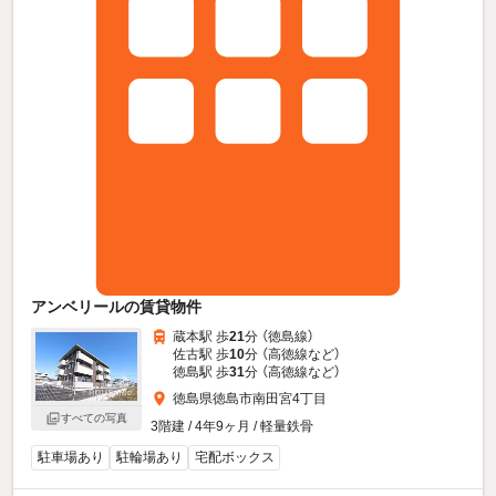
アンベリールの賃貸物件
蔵本駅 歩
21
分 （徳島線）
佐古駅 歩
10
分 （高徳線
など
）
徳島駅 歩
31
分 （高徳線
など
）
徳島県徳島市南田宮4丁目
すべての写真
3階建 / 4年9ヶ月 / 軽量鉄骨
駐車場あり
駐輪場あり
宅配ボックス