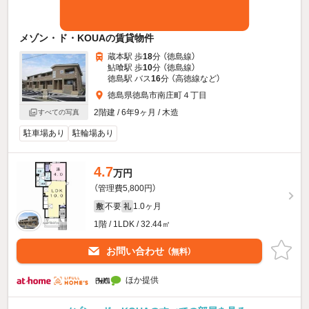
メゾン・ド・KOUAの賃貸物件
蔵本駅 歩
18
分 （徳島線）
鮎喰駅 歩
10
分 （徳島線）
徳島駅 バス
16
分 （高徳線
など
）
徳島県徳島市南庄町４丁目
2階建 / 6年9ヶ月 / 木造
すべての写真
駐車場あり
駐輪場あり
4.7
万円
（管理費5,800円）
不要
1.0ヶ月
敷
礼
1階 / 1LDK / 32.44㎡
お問い合わせ
（無料）
ほか提供