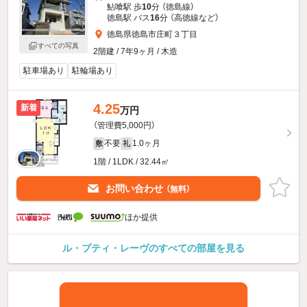
鮎喰駅 歩
10
分 （徳島線）
徳島駅 バス
16
分 （高徳線
など
）
徳島県徳島市庄町３丁目
すべての写真
2階建 / 7年9ヶ月 / 木造
駐車場あり
駐輪場あり
4.25
新着
万円
（管理費5,000円）
不要
1.0ヶ月
敷
礼
1階 / 1LDK / 32.44㎡
お問い合わせ
（無料）
ほか提供
ル・プティ・レーヴのすべての部屋を見る