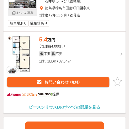
石井駅 歩
37
分 （徳島線）
徳島県徳島市国府町日開字東
すべての写真
2階建 / 2年11ヶ月 / 鉄骨造
駐車場あり
駐輪場あり
5.4
万円
（管理費4,000円）
不要
不要
敷
礼
1階 / 1LDK / 37.54㎡
お問い合わせ
（無料）
提供
ピースシリウスBのすべての部屋を見る