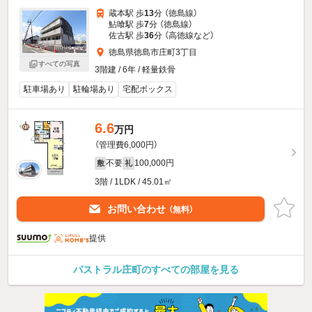
蔵本駅 歩
13
分 （徳島線）
鮎喰駅 歩
7
分 （徳島線）
佐古駅 歩
36
分 （高徳線
など
）
徳島県徳島市庄町3丁目
すべての写真
3階建 / 6年 / 軽量鉄骨
駐車場あり
駐輪場あり
宅配ボックス
6.6
万円
（管理費6,000円）
不要
100,000円
敷
礼
3階 / 1LDK / 45.01㎡
お問い合わせ
（無料）
提供
パストラル庄町のすべての部屋を見る