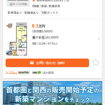
徳島県徳島市北田宮2丁目
すべての写真
3階建 / 新築 / 軽量鉄骨
駐車場あり
駐輪場あり
宅配ボックス
8.1
万円
（管理費5,500円）
不要
162,000円
敷
礼
3階 / 1LDK / 47.51㎡
お問い合わせ
（無料）
ほか提供