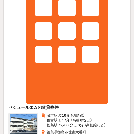
セジュールエムの賃貸物件
蔵本駅 歩
10
分 （徳島線）
佐古駅 歩
17
分 （高徳線
など
）
徳島駅 バス
22
分 歩
3
分 （高徳線
など
）
徳島県徳島市佐古六番町