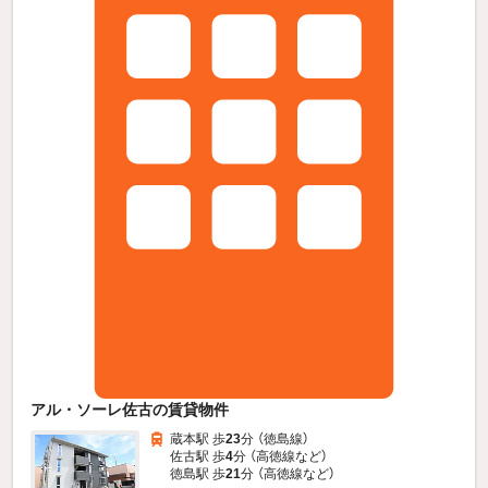
アル・ソーレ佐古の賃貸物件
蔵本駅 歩
23
分 （徳島線）
佐古駅 歩
4
分 （高徳線
など
）
徳島駅 歩
21
分 （高徳線
など
）