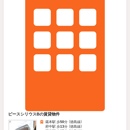
ピースシリウスBの賃貸物件
蔵本駅 歩
50
分 （徳島線）
府中駅 歩
13
分 （徳島線）