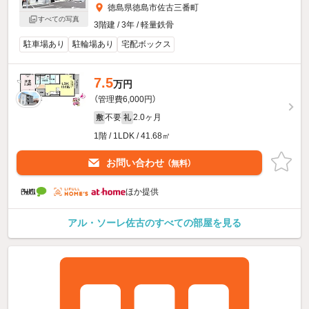
徳島県徳島市佐古三番町
すべての写真
3階建 / 3年 / 軽量鉄骨
駐車場あり
駐輪場あり
宅配ボックス
7.5
万円
（管理費6,000円）
不要
2.0ヶ月
敷
礼
1階 / 1LDK / 41.68㎡
お問い合わせ
（無料）
ほか提供
アル・ソーレ佐古のすべての部屋を見る