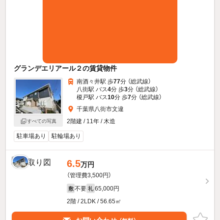
グランデエリアール２の賃貸物件
南酒々井駅 歩
77
分 （総武線）
八街駅 バス
4
分 歩
3
分 （総武線）
榎戸駅 バス
10
分 歩
7
分 （総武線）
千葉県八街市文違
2階建 / 11年 / 木造
すべての写真
駐車場あり
駐輪場あり
6.5
万円
（管理費3,500円）
不要
65,000円
敷
礼
2階 / 2LDK / 56.65㎡