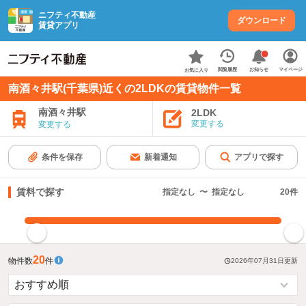
ニフティ不動産
ダウンロード
賃貸アプリ
お知らせ
閲覧履歴
マイページ
お気に入り
南酒々井駅(千葉県)近くの2LDKの賃貸物件一覧
南酒々井駅
2LDK
変更する
変更する
条件を保存
新着通知
アプリで探す
賃料で探す
指定なし
〜
指定なし
20
件
指定した賃料で絞り込む
20
物件数
件
2026年07月31日
更新