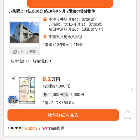
八街駅より徒歩28分 築18年9ヶ月 2階建の賃貸物件
南酒々井駅 歩
84
分 （総武線）
八街駅 バス
15
分 歩
3
分 （総武線）
成田空港駅 歩
26
分 （成田線
など
）
千葉県八街市八街ほ
2階建 / 18年9ヶ月 / 鉄骨
すべての写真
駐車場あり
駐輪場あり
6.1
万円
（管理費4,000円）
61,000円
61,000円
敷
礼
2階 / 2LDK / 54.0㎡
物件詳細を見る
提供