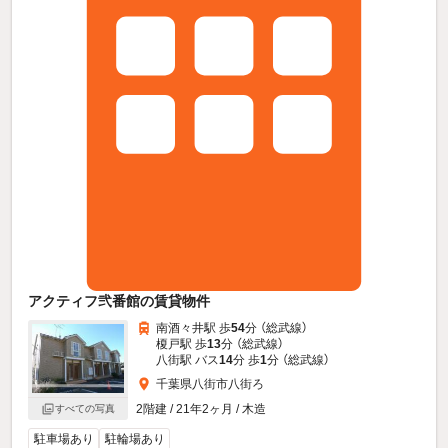
アクティフ弐番館の賃貸物件
南酒々井駅 歩
54
分 （総武線）
榎戸駅 歩
13
分 （総武線）
八街駅 バス
14
分 歩
1
分 （総武線）
千葉県八街市八街ろ
2階建 / 21年2ヶ月 / 木造
すべての写真
駐車場あり
駐輪場あり