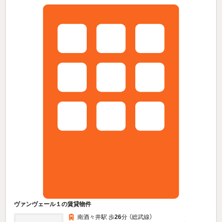
ヴァンヴェール１の賃貸物件
南酒々井駅 歩
26
分 （総武線）