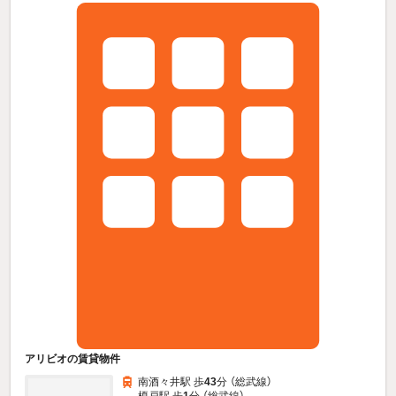
アリビオの賃貸物件
南酒々井駅 歩
43
分 （総武線）