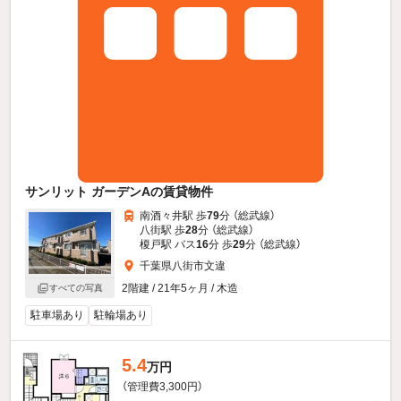
サンリット ガーデンAの賃貸物件
南酒々井駅 歩
79
分 （総武線）
八街駅 歩
28
分 （総武線）
榎戸駅 バス
16
分 歩
29
分 （総武線）
千葉県八街市文違
2階建 / 21年5ヶ月 / 木造
すべての写真
駐車場あり
駐輪場あり
5.4
万円
（管理費3,300円）