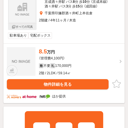
京成酒々井駅 バス
8
分 歩
10
分 （京成本線）
酒々井駅 バス
3
分 歩
15
分 （成田線）
千葉県印旛郡酒々井町上本佐倉
2階建 / 4年11ヶ月 / 木造
すべての写真
駐車場あり
宅配ボックス
8.5
万円
（管理費4,100円）
不要
170,000円
敷
礼
2階 / 2LDK / 59.14㎡
物件詳細を見る
ほか提供