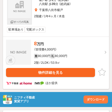
榎戸駅 歩
1
分 （総武線）
八街駅 歩
35
分 （総武線）
千葉県八街市榎戸
2階建 / 1年4ヶ月 / 木造
すべての写真
駐車場あり
宅配ボックス
8
万円
（管理費4,000円）
80,000円
80,000円
敷
礼
2階 / 2LDK / 53.9㎡
物件詳細を見る
ほか提供
ニフティ不動産
ダウンロード
賃貸アプリ