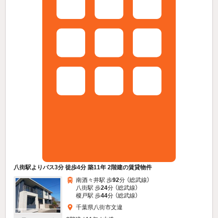
八街駅よりバス3分 徒歩4分 築11年 2階建の賃貸物件
南酒々井駅 歩
92
分 （総武線）
八街駅 歩
24
分 （総武線）
榎戸駅 歩
44
分 （総武線）
千葉県八街市文違