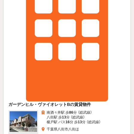
ガーデンヒル・ヴァイオレットBの賃貸物件
南酒々井駅 歩
86
分 （総武線）
八街駅 歩
13
分 （総武線）
榎戸駅 バス
16
分 歩
13
分 （総武線）
千葉県八街市八街ほ