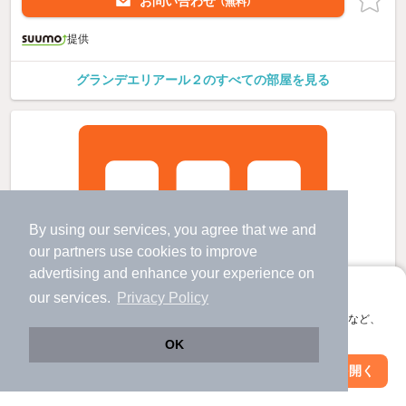
お問い合わせ
（無料）
提供
グランデエリアール２のすべての部屋を見る
By using our services, you agree that we and
our
partners
use cookies to improve
advertising and enhance your experience on
アプリに切り替えて、サクサクお部屋探し
our services.
Privacy Policy
会員登録なしですぐ使える。マップ検索やお気に入り保存など、
アプリ限定の便利な機能が使えます！
OK
Web版で続行
アプリを開く
駅・沿線を変更
絞り込み条件を変更