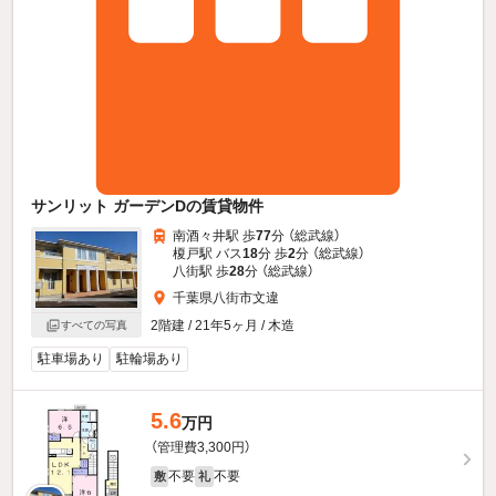
サンリット ガーデンDの賃貸物件
南酒々井駅 歩
77
分 （総武線）
榎戸駅 バス
18
分 歩
2
分 （総武線）
八街駅 歩
28
分 （総武線）
千葉県八街市文違
2階建 / 21年5ヶ月 / 木造
すべての写真
駐車場あり
駐輪場あり
5.6
万円
（管理費3,300円）
不要
不要
敷
礼