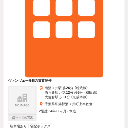
ヴァンヴェールIIIの賃貸物件
南酒々井駅 歩
26
分 （総武線）
酒々井駅 バス
12
分 歩
5
分 （成田線）
大佐倉駅 歩
31
分 （京成本線）
千葉県印旛郡酒々井町上本佐倉
2階建 / 4年11ヶ月 / 木造
すべての写真
駐車場あり
宅配ボックス