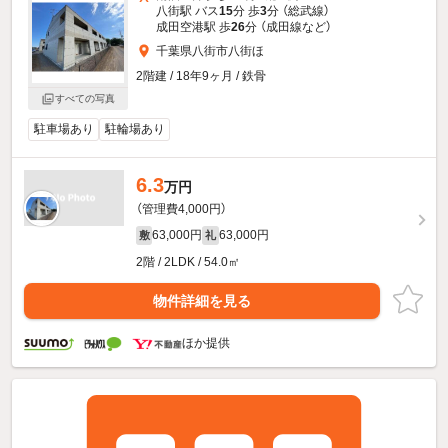
八街駅 バス
15
分 歩
3
分 （総武線）
成田空港駅 歩
26
分 （成田線
など
）
千葉県八街市八街ほ
2階建 / 18年9ヶ月 / 鉄骨
すべての写真
駐車場あり
駐輪場あり
6.3
万円
（管理費4,000円）
63,000円
63,000円
敷
礼
2階 / 2LDK / 54.0㎡
物件詳細を見る
ほか提供