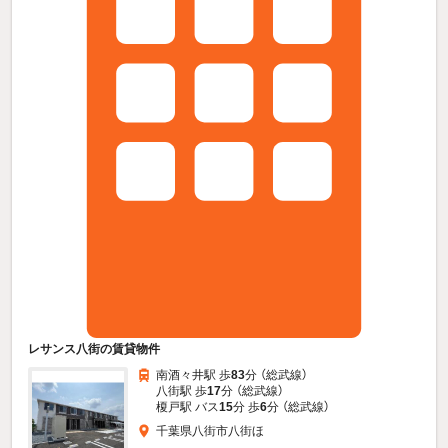
レサンス八街の賃貸物件
南酒々井駅 歩
83
分 （総武線）
八街駅 歩
17
分 （総武線）
榎戸駅 バス
15
分 歩
6
分 （総武線）
千葉県八街市八街ほ