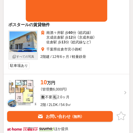
ポスタールの賃貸物件
南酒々井駅 歩
60
分 （総武線）
京成佐倉駅 歩
12
分 （京成本線）
佐倉駅 歩
13
分 （総武線
など
）
千葉県佐倉市宮小路町
2階建 / 12年6ヶ月 / 軽量鉄骨
すべての写真
駐車場あり
10
万円
（管理費6,000円）
不要
2.0ヶ月
敷
礼
2階 / 2LDK / 54.9㎡
お問い合わせ
（無料）
ほか提供