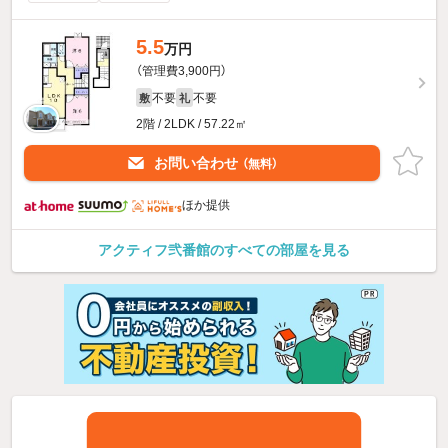
5.5
万円
（管理費3,900円）
不要
不要
敷
礼
2階 / 2LDK / 57.22㎡
お問い合わせ
（無料）
ほか提供
アクティフ弐番館のすべての部屋を見る