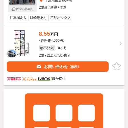
千葉県佐倉市六崎
2階建 / 新築 / 木造
すべての写真
駐車場あり
駐輪場あり
宅配ボックス
8.55
万円
（管理費4,000円）
不要
1.0ヶ月
敷
礼
2階 / 2LDK / 50.48㎡
お問い合わせ
（無料）
ほか提供