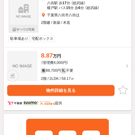
八街駅 歩
17
分 （総武線）
榎戸駅 バス
15
分 歩
6
分 （総武線）
千葉県八街市八街ほ
2階建 / 新築 / 木造
すべての写真
駐車場あり
宅配ボックス
8.87
万円
（管理費4,000円）
88,700円
不要
敷
礼
2階 / 2LDK / 58.17㎡
物件詳細を見る
提供