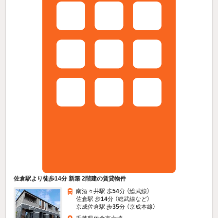
佐倉駅より徒歩14分 新築 2階建の賃貸物件
南酒々井駅 歩
54
分 （総武線）
佐倉駅 歩
14
分 （総武線
など
）
京成佐倉駅 歩
35
分 （京成本線）