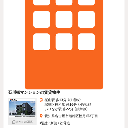
石川橋マンションの賃貸物件
桜山駅 歩
13
分 （桜通線）
瑞穂区役所駅 歩
16
分 （桜通線）
いりなか駅 歩
22
分 （鶴舞線）
愛知県名古屋市瑞穂区松月町3丁目
すべての写真
3階建 / 新築 / 鉄骨造