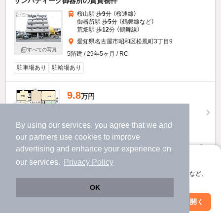
サンパティーク御器所の賃貸物件
桜山駅 歩
9
分 （桜通線）
御器所駅 歩
5
分 （鶴舞線
など
）
荒畑駅 歩
12
分 （鶴舞線）
愛知県名古屋市昭和区松風町3丁目9
すべての写真
5階建 / 29年5ヶ月 / RC
駐車場あり
駐輪場あり
9.8
万円
（管理費6,000円）
2.0ヶ月
不要
敷
礼
By using our services, you agree that we and
4階 / 3LDK / 65.67㎡
our
partners
use cookies to improve
advertising and enhance your experience on
お問い合わせ
（無料）
アプリに切り替えて、サクサクお部屋探し
our services.
Privacy Policy
提供
会員登録なしですぐ使える。マップ検索やお気に入り保存など、
アプリ限定の便利な機能が使えます！
OK
9.8
万円
Web版で続行
アプリを開く
駅・沿線を変更
絞り込み条件を変更
（管理費6,000円）