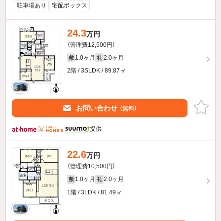
駐車場あり
宅配ボックス
24.3
万円
（管理費12,500円）
1.0ヶ月
2.0ヶ月
敷
礼
2階 / 3SLDK / 89.87㎡
お問い合わせ
（無料）
提供
22.6
万円
（管理費10,500円）
1.0ヶ月
2.0ヶ月
敷
礼
1階 / 3LDK / 81.49㎡