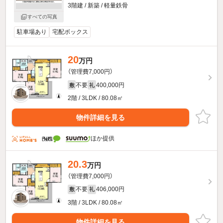
3階建 / 新築 / 軽量鉄骨
すべての写真
駐車場あり
宅配ボックス
20
万円
（管理費7,000円）
不要
400,000円
敷
礼
2階 / 3LDK / 80.08㎡
物件詳細を見る
ほか提供
20.3
万円
（管理費7,000円）
不要
406,000円
敷
礼
3階 / 3LDK / 80.08㎡
物件詳細を見る