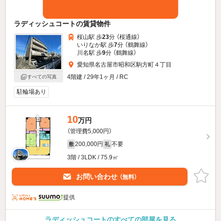
ラディッシュコートの賃貸物件
桜山駅 歩
23
分 （桜通線）
いりなか駅 歩
7
分 （鶴舞線）
川名駅 歩
9
分 （鶴舞線）
愛知県名古屋市昭和区駒方町４丁目
4階建 / 29年1ヶ月 / RC
すべての写真
駐輪場あり
10
万円
（管理費5,000円）
200,000円
不要
敷
礼
3階 / 3LDK / 75.9㎡
お問い合わせ
（無料）
提供
ラディッシュコートのすべての部屋を見る