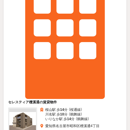
セレスティア檀溪通の賃貸物件
桜山駅 歩
14
分 （桜通線）
川名駅 歩
10
分 （鶴舞線）
いりなか駅 歩
14
分 （鶴舞線）
愛知県名古屋市昭和区檀溪通4丁目