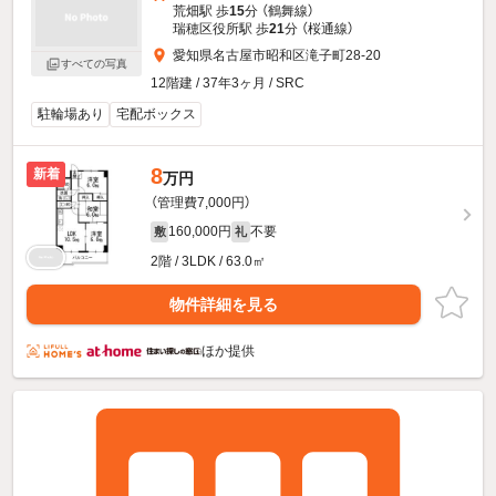
荒畑駅 歩
15
分 （鶴舞線）
瑞穂区役所駅 歩
21
分 （桜通線）
愛知県名古屋市昭和区滝子町28-20
すべての写真
12階建 / 37年3ヶ月 / SRC
駐輪場あり
宅配ボックス
8
新着
万円
（管理費7,000円）
160,000円
不要
敷
礼
2階 / 3LDK / 63.0㎡
物件詳細を見る
ほか提供