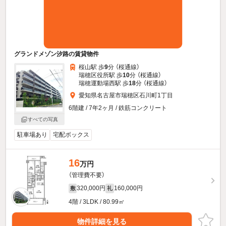
グランドメゾン汐路の賃貸物件
桜山駅 歩
9
分 （桜通線）
瑞穂区役所駅 歩
10
分 （桜通線）
瑞穂運動場西駅 歩
18
分 （桜通線）
愛知県名古屋市瑞穂区石川町1丁目
6階建 / 7年2ヶ月 / 鉄筋コンクリート
すべての写真
駐車場あり
宅配ボックス
16
万円
（管理費不要）
320,000円
160,000円
敷
礼
4階 / 3LDK / 80.99㎡
物件詳細を見る