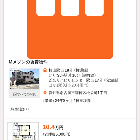
Mメゾンの賃貸物件
桜山駅 歩
18
分 （桜通線）
いりなか駅 歩
16
分 （鶴舞線）
総合リハビリセンター駅 歩
17
分 （名城線）
ほか1駅（徒歩20分圏内）
愛知県名古屋市瑞穂区松栄町1丁目
すべての写真
2階建 / 24年8ヶ月 / 軽量鉄骨
駐車場あり
10.4
万円
（管理費5,000円）