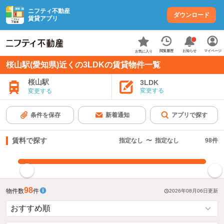
ニフティ不動産
ダウンロード
賃貸アプリ
お知らせ
閲覧履歴
マイページ
お気に入り
桜山駅(愛知県)近くの3LDKの賃貸物件一覧
桜山駅
3LDK
変更する
変更する
条件を保存
新着通知
アプリで探す
賃料で探す
指定なし
〜
指定なし
98
件
指定した賃料で絞り込む
98
物件数
件
2026年08月06日
更新