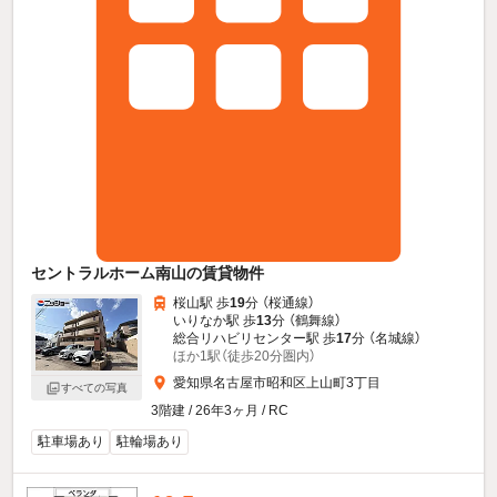
セントラルホーム南山の賃貸物件
桜山駅 歩
19
分 （桜通線）
いりなか駅 歩
13
分 （鶴舞線）
総合リハビリセンター駅 歩
17
分 （名城線）
ほか1駅（徒歩20分圏内）
愛知県名古屋市昭和区上山町3丁目
すべての写真
3階建 / 26年3ヶ月 / RC
駐車場あり
駐輪場あり