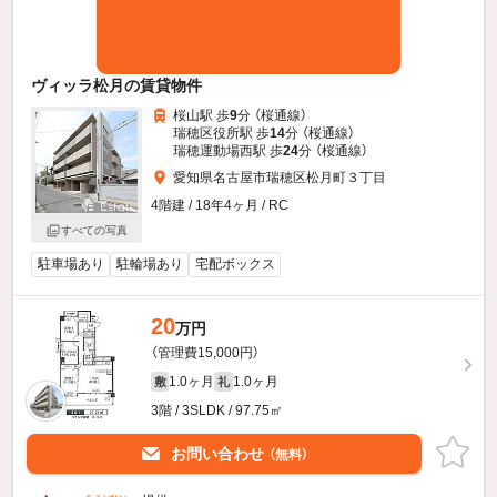
ヴィッラ松月の賃貸物件
桜山駅 歩
9
分 （桜通線）
瑞穂区役所駅 歩
14
分 （桜通線）
瑞穂運動場西駅 歩
24
分 （桜通線）
愛知県名古屋市瑞穂区松月町３丁目
4階建 / 18年4ヶ月 / RC
すべての写真
駐車場あり
駐輪場あり
宅配ボックス
20
万円
（管理費15,000円）
1.0ヶ月
1.0ヶ月
敷
礼
3階 / 3SLDK / 97.75㎡
お問い合わせ
（無料）