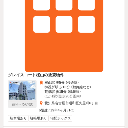
グレイスコート桜山の賃貸物件
桜山駅 歩
5
分 （桜通線）
御器所駅 歩
10
分 （鶴舞線
など
）
荒畑駅 歩
15
分 （鶴舞線）
ほか1駅（徒歩20分圏内）
愛知県名古屋市昭和区丸屋町6丁目
すべての写真
6階建 / 19年4ヶ月 / RC
駐車場あり
駐輪場あり
宅配ボックス