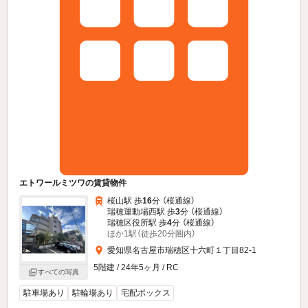
エトワールミツワの賃貸物件
桜山駅 歩
16
分 （桜通線）
瑞穂運動場西駅 歩
3
分 （桜通線）
瑞穂区役所駅 歩
4
分 （桜通線）
ほか1駅（徒歩20分圏内）
愛知県名古屋市瑞穂区十六町１丁目82-1
5階建 / 24年5ヶ月 / RC
すべての写真
駐車場あり
駐輪場あり
宅配ボックス