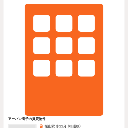
アーバン滝子の賃貸物件
桜山駅 歩
11
分 （桜通線）