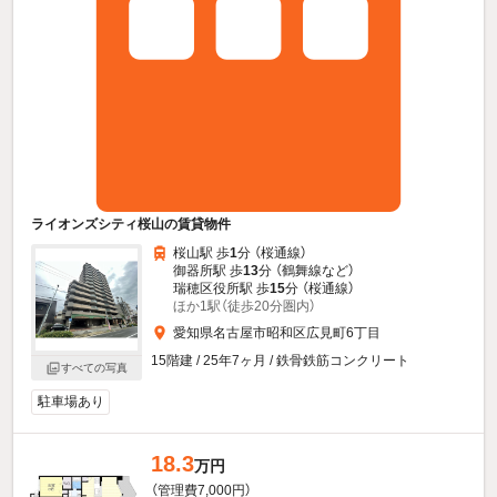
ライオンズシティ桜山の賃貸物件
桜山駅 歩
1
分 （桜通線）
御器所駅 歩
13
分 （鶴舞線
など
）
瑞穂区役所駅 歩
15
分 （桜通線）
ほか1駅（徒歩20分圏内）
愛知県名古屋市昭和区広見町6丁目
15階建 / 25年7ヶ月 / 鉄骨鉄筋コンクリート
すべての写真
駐車場あり
18.3
万円
（管理費7,000円）