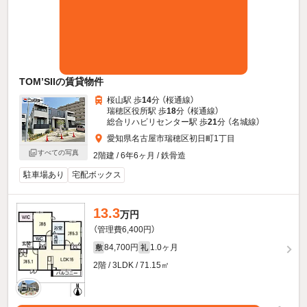
TOM’SIIの賃貸物件
桜山駅 歩
14
分 （桜通線）
瑞穂区役所駅 歩
18
分 （桜通線）
総合リハビリセンター駅 歩
21
分 （名城線）
愛知県名古屋市瑞穂区初日町1丁目
すべての写真
2階建 / 6年6ヶ月 / 鉄骨造
駐車場あり
宅配ボックス
13.3
万円
（管理費6,400円）
84,700円
1.0ヶ月
敷
礼
2階 / 3LDK / 71.15㎡