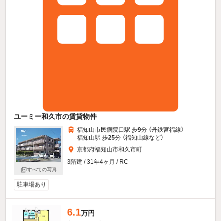
ユーミー和久市の賃貸物件
福知山市民病院口駅 歩
9
分 （丹鉄宮福線）
福知山駅 歩
25
分 （福知山線
など
）
京都府福知山市和久市町
3階建 / 31年4ヶ月 / RC
すべての写真
駐車場あり
6.1
万円