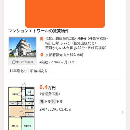
マンションエトワールの賃貸物件
福知山市民病院口駅 歩
9
分 （丹鉄宮福線）
福知山駅 歩
22
分 （福知山線
など
）
荒河かしの木台駅 歩
22
分 （丹鉄宮福線）
京都府福知山市和久市町
4階建 / 27年7ヶ月 / RC
すべての写真
駐車場あり
駐輪場あり
6.4
万円
（管理費不要）
不要
不要
敷
礼
2階 / 3LDK / 62.41㎡