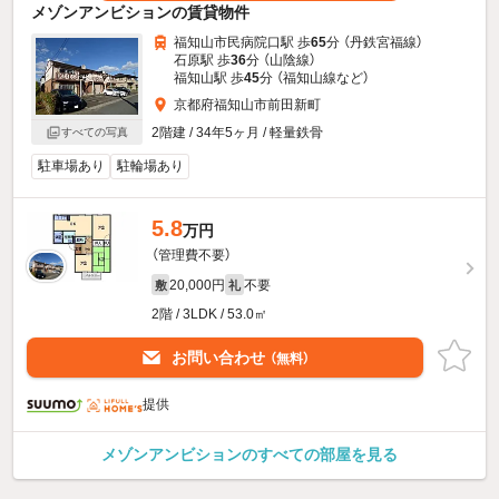
メゾンアンビションの賃貸物件
福知山市民病院口駅 歩
65
分 （丹鉄宮福線）
石原駅 歩
36
分 （山陰線）
福知山駅 歩
45
分 （福知山線
など
）
京都府福知山市前田新町
2階建 / 34年5ヶ月 / 軽量鉄骨
すべての写真
駐車場あり
駐輪場あり
5.8
万円
（管理費不要）
20,000円
不要
敷
礼
2階 / 3LDK / 53.0㎡
お問い合わせ
（無料）
提供
メゾンアンビションのすべての部屋を見る