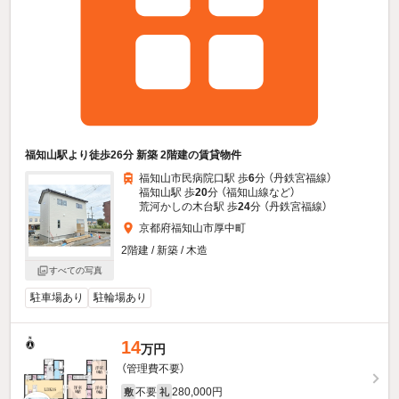
福知山駅より徒歩26分 新築 2階建の賃貸物件
福知山市民病院口駅 歩
6
分 （丹鉄宮福線）
福知山駅 歩
20
分 （福知山線
など
）
荒河かしの木台駅 歩
24
分 （丹鉄宮福線）
京都府福知山市厚中町
2階建 / 新築 / 木造
すべての写真
駐車場あり
駐輪場あり
14
万円
（管理費不要）
不要
280,000円
敷
礼