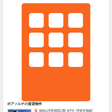
ボアソルチの賃貸物件
福知山市民病院口駅 歩
7
分 （丹鉄宮福線）