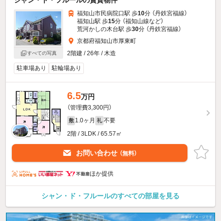
シャン・ド・フルールの賃貸物件
福知山市民病院口駅 歩
10
分 （丹鉄宮福線）
福知山駅 歩
15
分 （福知山線
など
）
荒河かしの木台駅 歩
30
分 （丹鉄宮福線）
京都府福知山市厚東町
2階建 / 26年 / 木造
すべての写真
駐車場あり
駐輪場あり
6.5
万円
（管理費3,300円）
1.0ヶ月
不要
敷
礼
2階 / 3LDK / 65.57㎡
お問い合わせ
（無料）
ほか提供
シャン・ド・フルールのすべての部屋を見る