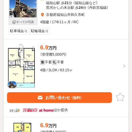
福知山駅 歩
21
分 （福知山線
など
）
荒河かしの木台駅 歩
24
分 （丹鉄宮福線）
京都府福知山市和久市町
4階建 / 17年11ヶ月 / RC
すべての写真
駐車場あり
駐輪場あり
6.9
万円
（管理費5,000円）
不要
不要
敷
礼
4階 / 3LDK / 63.15㎡
お問い合わせ
（無料）
ほか提供
6.9
万円