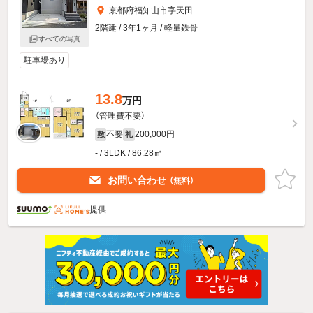
京都府福知山市字天田
2階建 / 3年1ヶ月 / 軽量鉄骨
すべての写真
駐車場あり
13.8
万円
（管理費不要）
不要
200,000円
敷
礼
- / 3LDK / 86.28㎡
お問い合わせ
（無料）
提供