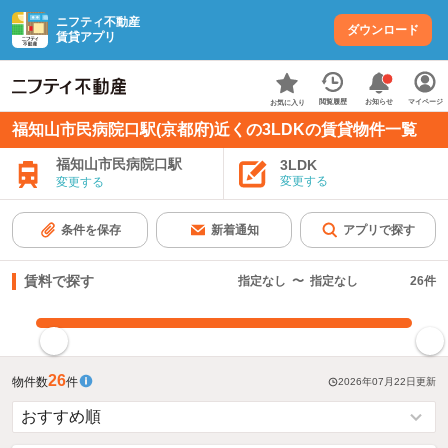
ニフティ不動産
ダウンロード
賃貸アプリ
お知らせ
閲覧履歴
マイページ
お気に入り
福知山市民病院口駅(京都府)近くの3LDKの賃貸物件一覧
福知山市民病院口駅
3LDK
変更する
変更する
条件を保存
新着通知
アプリで探す
賃料で探す
指定なし
〜
指定なし
26
件
指定した賃料で絞り込む
26
物件数
件
2026年07月22日
更新