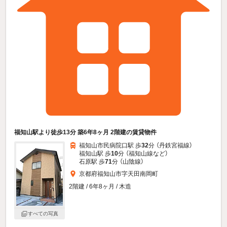
福知山駅より徒歩13分 築6年8ヶ月 2階建の賃貸物件
福知山市民病院口駅 歩
32
分 （丹鉄宮福線）
福知山駅 歩
10
分 （福知山線
など
）
石原駅 歩
71
分 （山陰線）
京都府福知山市字天田南岡町
2階建 / 6年8ヶ月 / 木造
すべての写真