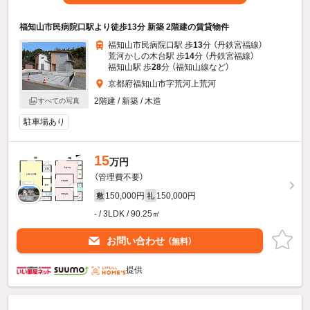
福知山市民病院口駅より徒歩13分 新築 2階建の賃貸物件
福知山市民病院口駅 歩
13
分 （丹鉄宮福線）
荒河かしの木台駅 歩
14
分 （丹鉄宮福線）
福知山駅 歩
28
分 （福知山線
など
）
京都府福知山市字荒河上荒河
2階建 / 新築 / 木造
すべての写真
駐車場あり
15
万円
（管理費不要）
150,000円
150,000円
敷
礼
- / 3LDK / 90.25㎡
お問い合わせ
（無料）
提供