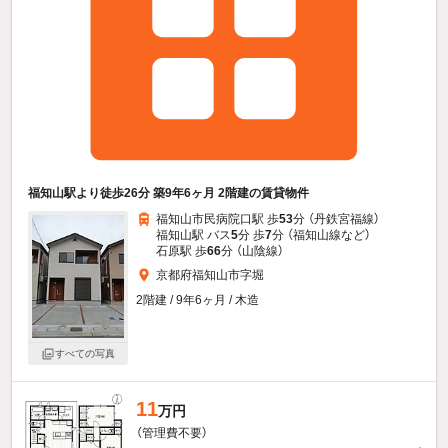
福知山駅より徒歩26分 築9年6ヶ月 2階建の賃貸物件
福知山市民病院口駅 歩
53
分 （丹鉄宮福線）
福知山駅 バス
5
分 歩
7
分 （福知山線
など
）
石原駅 歩
66
分 （山陰線）
京都府福知山市字堀
2階建 / 9年6ヶ月 / 木造
すべての写真
11
万円
（管理費不要）