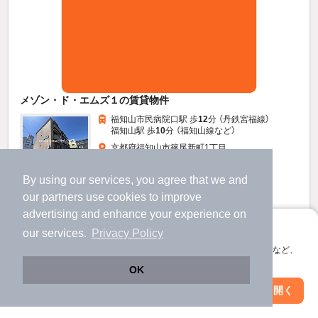
メゾン・ド・エムズ１の賃貸物件
福知山市民病院口駅 歩
12
分 （丹鉄宮福線）
福知山駅 歩
10
分 （福知山線
など
）
京都府福知山市篠尾新町1丁目
3階建 / 21年8ヶ月 / 鉄骨造
すべての写真
By using our services, you agree that we and
our
partners
use cookies to improve
駐車場あり
駐輪場あり
advertising and enhance your experience on
アプリに切り替えて、サクサクお部屋探し
our services.
Privacy Policy
7.2
万円
会員登録なしですぐ使える。マップ検索やお気に入り保存など、
（管理費5,000円）
アプリ限定の便利な機能が使えます！
OK
不要
不要
敷
礼
Web版で続行
アプリを開く
1階 / 3LDK / 64.13㎡
駅・沿線を変更
絞り込み条件を変更