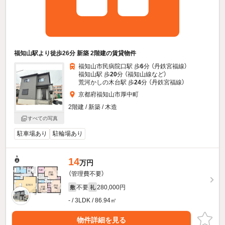
福知山駅より徒歩26分 新築 2階建の賃貸物件
福知山市民病院口駅 歩
6
分 （丹鉄宮福線）
福知山駅 歩
20
分 （福知山線
など
）
荒河かしの木台駅 歩
24
分 （丹鉄宮福線）
京都府福知山市厚中町
2階建 / 新築 / 木造
すべての写真
駐車場あり
駐輪場あり
14
万円
（管理費不要）
不要
280,000円
敷
礼
- / 3LDK / 86.94㎡
物件詳細を見る