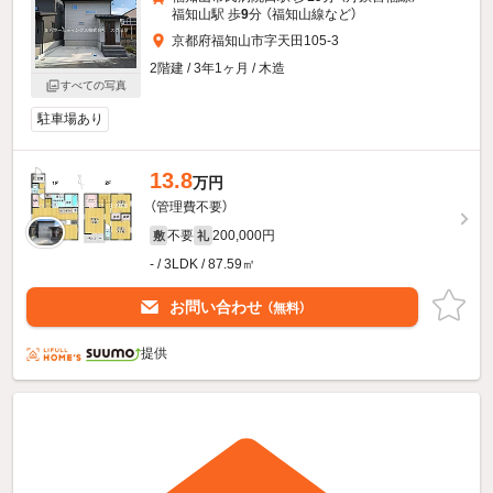
福知山駅 歩
9
分 （福知山線
など
）
京都府福知山市字天田105-3
2階建 / 3年1ヶ月 / 木造
すべての写真
駐車場あり
13.8
万円
（管理費不要）
不要
200,000円
敷
礼
- / 3LDK / 87.59㎡
お問い合わせ
（無料）
提供