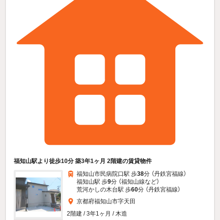
福知山駅より徒歩10分 築3年1ヶ月 2階建の賃貸物件
福知山市民病院口駅 歩
38
分 （丹鉄宮福線）
福知山駅 歩
9
分 （福知山線
など
）
荒河かしの木台駅 歩
60
分 （丹鉄宮福線）
京都府福知山市字天田
2階建 / 3年1ヶ月 / 木造