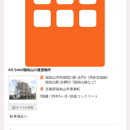
AG Soleil福知山の賃貸物件
福知山市民病院口駅 歩
7
分 （丹鉄宮福線）
福知山駅 歩
20
分 （福知山線
など
）
京都府福知山市厚東町
7階建 / 35年5ヶ月 / 鉄筋コンクリート
すべての写真
駐車場あり