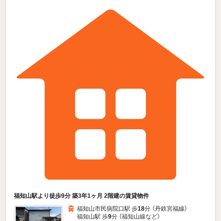
福知山駅より徒歩9分 築3年1ヶ月 2階建の賃貸物件
福知山市民病院口駅 歩
18
分 （丹鉄宮福線）
福知山駅 歩
9
分 （福知山線
など
）