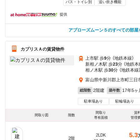
バス・トイレ別
追い炊き機能
提供
アプローズムーン５のすべての部屋
カプリスＡの賃貸物件
上市駅 歩
9
分 （地鉄本線）
新相ノ木駅 歩
23
分 （地鉄本
相ノ木駅 歩
30
分 （地鉄本線
富山県中新川郡上市町三日
2階建
17年5ヶ
総階数
築年数
駐車場あり
駐輪場あり
間取り
賃
間取り図
階数
専有面積
管理
5.3
2LDK
2階