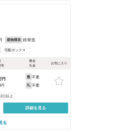
月
鉄骨造
建物構造
宅配ボックス
料
敷金
お気に入り
費等
礼金
不要
敷
万円
不要
0円
礼
2口以上
詳細を見る
見る