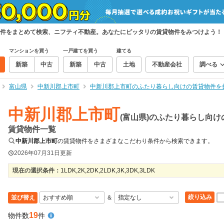
件をまとめて検索、ニフティ不動産。あなたにピッタリの賃貸物件をみつけよう！
マンションを買う
一戸建てを買う
建てる
新築
中古
新築
中古
土地
不動産会社
調べる
富山県
中新川郡上市町
中新川郡上市町のふたり暮らし向けの賃貸物件を
中新川郡上市町
(富山県)のふたり暮らし向け
賃貸物件一覧
中新川郡上市町
の賃貸物件をさまざまなこだわり条件から検索できます。
2026年07月31日
更新
現在の選択条件：
1LDK,2K,2DK,2LDK,3K,3DK,3LDK
絞り込み
並び替え
＆
19
物件数
件