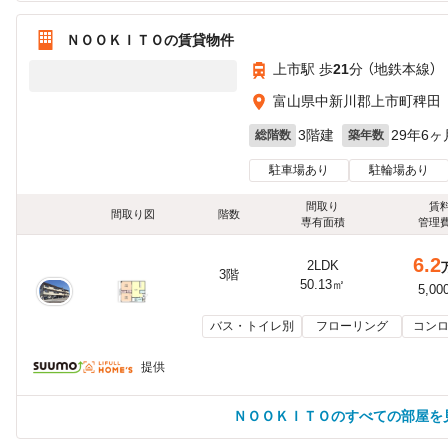
ＮＯＯＫＩＴＯの賃貸物件
上市駅 歩
21
分 （地鉄本線）
富山県中新川郡上市町稗田
3階建
29年6ヶ
総階数
築年数
駐車場あり
駐輪場あり
間取り
賃
間取り図
階数
専有面積
管理
6.2
2LDK
3階
50.13㎡
5,00
バス・トイレ別
フローリング
コンロ
提供
ＮＯＯＫＩＴＯのすべての部屋を