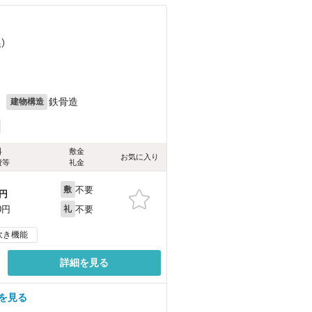
）
）
月
鉄骨造
建物構造
料
敷金
お気に入り
費等
礼金
不要
敷
円
不要
0円
礼
炊き機能
詳細を見る
を見る