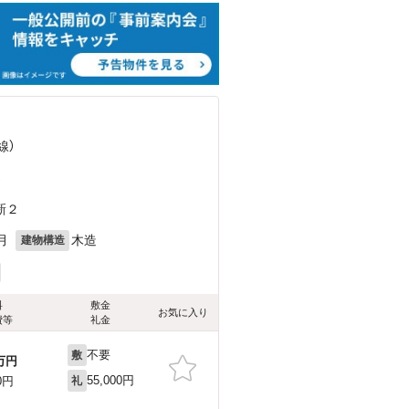
線）
）
新２
月
木造
建物構造
料
敷金
お気に入り
費等
礼金
不要
敷
万円
55,000円
0円
礼