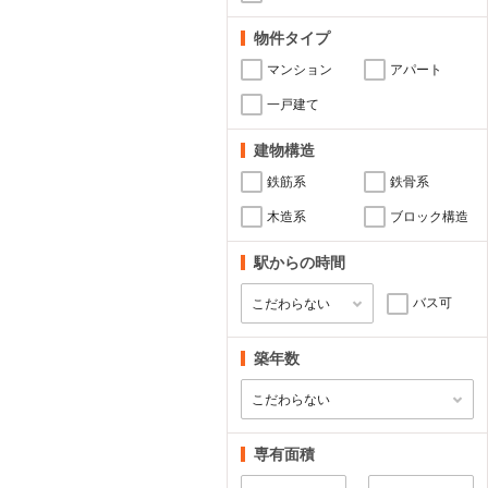
物件タイプ
マンション
アパート
一戸建て
建物構造
鉄筋系
鉄骨系
木造系
ブロック構造
駅からの時間
バス可
築年数
専有面積