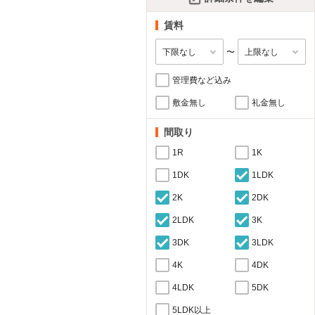
賃料
〜
管理費など込み
敷金無し
礼金無し
間取り
1R
1K
1DK
1LDK
2K
2DK
2LDK
3K
3DK
3LDK
4K
4DK
4LDK
5DK
5LDK以上