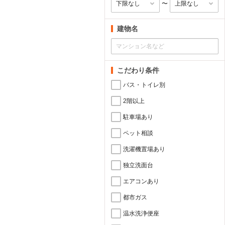
〜
建物名
こだわり条件
バス・トイレ別
2階以上
駐車場あり
ペット相談
洗濯機置場あり
独立洗面台
エアコンあり
都市ガス
温水洗浄便座