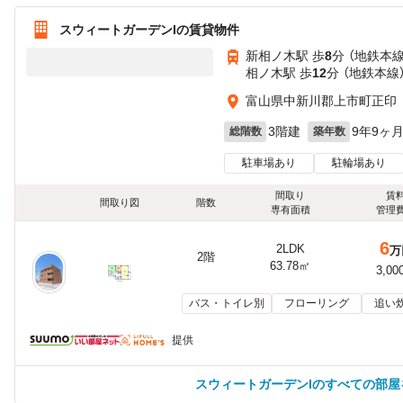
スウィートガーデンIの賃貸物件
新相ノ木駅 歩
8
分 （地鉄本線
相ノ木駅 歩
12
分 （地鉄本線
富山県中新川郡上市町正印
3階建
9年9ヶ
総階数
築年数
駐車場あり
駐輪場あり
間取り
賃
間取り図
階数
専有面積
管理
6
2LDK
万
2階
63.78㎡
3,00
バス・トイレ別
フローリング
追い
提供
スウィートガーデンIのすべての部屋