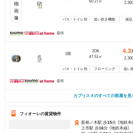
60.27㎡
2,30
バス・トイレ別
追い炊き機能
保証
提供
4.3
2DK
1階
47.51㎡
2,30
バス・トイレ別
フローリング
追い
提供
カプリスＡのすべての部屋を見
フィオーレの賃貸物件
新相ノ木駅 歩
15
分 （地鉄本
上市駅 歩
16
分 （地鉄本線）