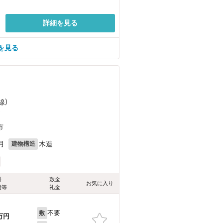
詳細を見る
を見る
線）
）
市
月
木造
建物構造
料
敷金
お気に入り
費等
礼金
不要
敷
万円