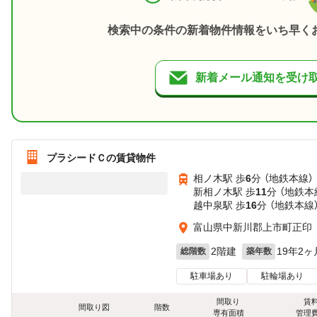
検索中の条件の新着物件情報をいち早く
新着メール通知を受け
プラシードＣの賃貸物件
相ノ木駅 歩
6
分 （地鉄本線）
新相ノ木駅 歩
11
分 （地鉄本
越中泉駅 歩
16
分 （地鉄本線
富山県中新川郡上市町正印
2階建
19年2ヶ
総階数
築年数
駐車場あり
駐輪場あり
間取り
賃
間取り図
階数
専有面積
管理