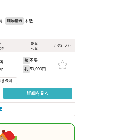
）
月
木造
建物構造
料
敷金
お気に入り
費等
礼金
不要
敷
円
50,000円
0円
礼
炊き機能
詳細を見る
る