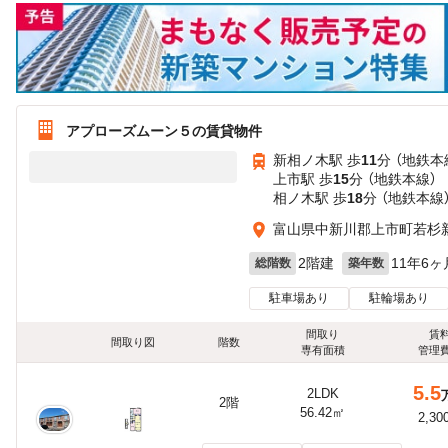
アプローズムーン５の賃貸物件
新相ノ木駅 歩
11
分 （地鉄本
上市駅 歩
15
分 （地鉄本線）
相ノ木駅 歩
18
分 （地鉄本線
富山県中新川郡上市町若杉
2階建
11年6ヶ
総階数
築年数
駐車場あり
駐輪場あり
間取り
賃
間取り図
階数
専有面積
管理
5.5
2LDK
2階
56.42㎡
2,30