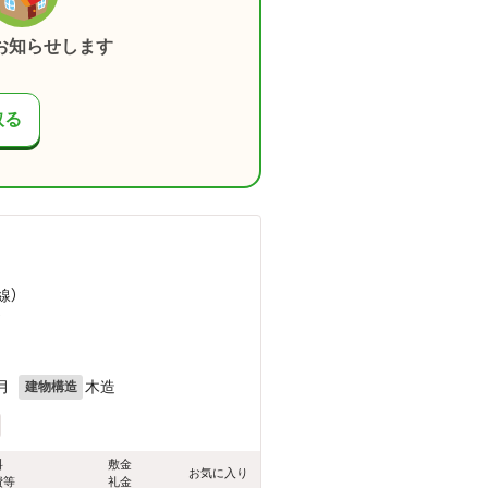
お知らせします
取る
線）
）
月
木造
建物構造
料
敷金
お気に入り
費等
礼金