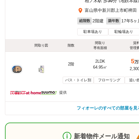
相ノ木駅 歩
30
分 （地鉄本線
富山県中新川郡上市町稗田
2階建
17年5ヶ
総階数
築年数
駐車場あり
駐輪場あり
間取り
賃
間取り図
階数
専有面積
管理
5
2LDK
万
2階
64.95㎡
2,30
バス・トイレ別
フローリング
追い
提供
フィオーレのすべての部屋を見
新着物件メール通知