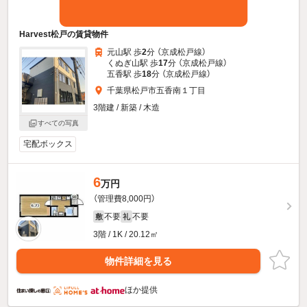
Harvest松戸の賃貸物件
元山駅 歩
2
分 （京成松戸線）
くぬぎ山駅 歩
17
分 （京成松戸線）
五香駅 歩
18
分 （京成松戸線）
千葉県松戸市五香南１丁目
3階建 / 新築 / 木造
すべての写真
宅配ボックス
6
万円
（管理費8,000円）
不要
不要
敷
礼
3階 / 1K / 20.12㎡
物件詳細を見る
ほか提供