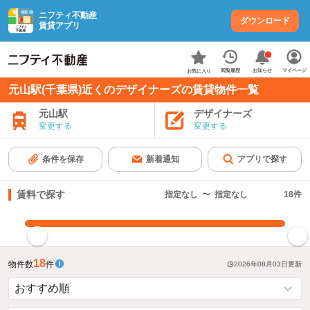
ニフティ不動産
ダウンロード
賃貸アプリ
お知らせ
閲覧履歴
マイページ
お気に入り
元山駅(千葉県)近くのデザイナーズの賃貸物件一覧
元山駅
デザイナーズ
変更する
変更する
条件を保存
新着通知
アプリで探す
賃料で探す
指定なし
〜
指定なし
18
件
指定した賃料で絞り込む
18
物件数
件
2026年08月03日
更新