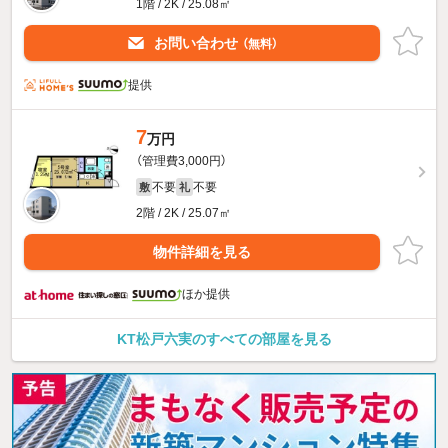
1階 / 2K / 25.08㎡
お問い合わせ
（無料）
提供
7
万円
（管理費3,000円）
不要
不要
敷
礼
2階 / 2K / 25.07㎡
物件詳細を見る
ほか提供
KT松戸六実のすべての部屋を見る