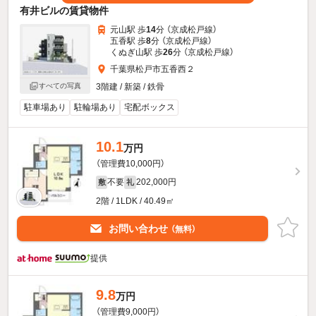
有井ビルの賃貸物件
元山駅 歩
14
分 （京成松戸線）
五香駅 歩
8
分 （京成松戸線）
くぬぎ山駅 歩
26
分 （京成松戸線）
千葉県松戸市五香西２
すべての写真
3階建 / 新築 / 鉄骨
駐車場あり
駐輪場あり
宅配ボックス
10.1
万円
（管理費10,000円）
不要
202,000円
敷
礼
2階 / 1LDK / 40.49㎡
お問い合わせ
（無料）
提供
9.8
万円
（管理費9,000円）