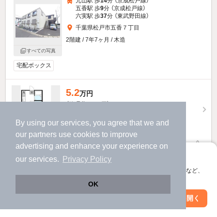
元山駅 歩
14
分 （京成松戸線）
五香駅 歩
9
分 （京成松戸線）
六実駅 歩
37
分 （東武野田線）
千葉県松戸市五香７丁目
2階建 / 7年7ヶ月 / 木造
すべての写真
宅配ボックス
5.2
万円
（管理費3,000円）
不要
不要
敷
礼
By using our services, you agree that we and
2階 / 1K / 20.28㎡
our
partners
use cookies to improve
advertising and enhance your experience on
物件詳細を見る
アプリに切り替えて、サクサクお部屋探し
our services.
Privacy Policy
提供
会員登録なしですぐ使える。マップ検索やお気に入り保存など、
アプリ限定の便利な機能が使えます！
OK
1ページ目
Web版で続行
アプリを開く
前へ
次へ
駅・沿線を変更
絞り込み条件を変更
全1ページ