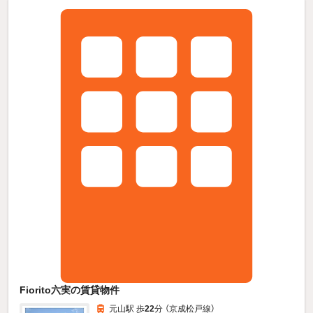
Fiorito六実の賃貸物件
元山駅 歩
22
分 （京成松戸線）