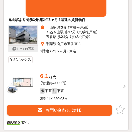
元山駅より徒歩3分 築2年2ヶ月 3階建の賃貸物件
元山駅 歩
3
分 （京成松戸線）
くぬぎ山駅 歩
17
分 （京成松戸線）
五香駅 歩
21
分 （京成松戸線）
千葉県松戸市五香南３
すべての写真
3階建 / 2年2ヶ月 / 木造
宅配ボックス
6.1
万円
（管理費4,000円）
不要
不要
敷
礼
3階 / 1K / 20.03㎡
お問い合わせ
（無料）
提供