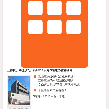
五香駅より徒歩7分 築1年11ヶ月 3階建の賃貸物件
元山駅 歩
14
分 （京成松戸線）
五香駅 歩
7
分 （京成松戸線）
くぬぎ山駅 歩
26
分 （京成松戸線）
千葉県松戸市五香西１
3階建 / 1年11ヶ月 / 木造