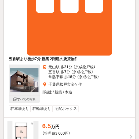
五香駅より徒歩7分 新築 2階建の賃貸物件
元山駅 歩
21
分 （京成松戸線）
五香駅 歩
7
分 （京成松戸線）
常盤平駅 歩
18
分 （京成松戸線）
千葉県松戸市金ケ作
2階建 / 新築 / 木造
すべての写真
駐車場あり
駐輪場あり
宅配ボックス
6.5
万円
（管理費3,000円）