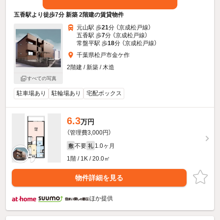
五香駅より徒歩7分 新築 2階建の賃貸物件
元山駅 歩
21
分 （京成松戸線）
五香駅 歩
7
分 （京成松戸線）
常盤平駅 歩
18
分 （京成松戸線）
千葉県松戸市金ケ作
2階建 / 新築 / 木造
すべての写真
駐車場あり
駐輪場あり
宅配ボックス
6.3
万円
（管理費3,000円）
不要
1.0ヶ月
敷
礼
1階 / 1K / 20.0㎡
物件詳細を見る
ほか提供