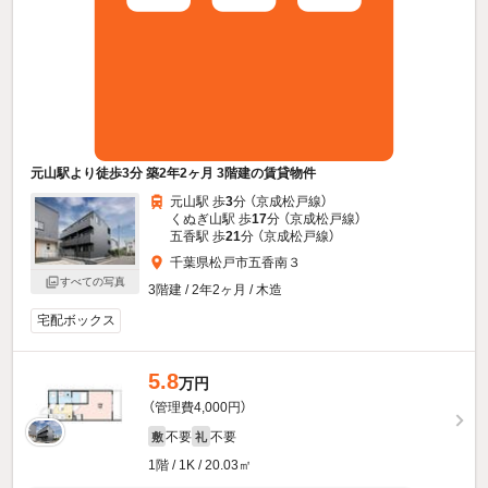
元山駅より徒歩3分 築2年2ヶ月 3階建の賃貸物件
元山駅 歩
3
分 （京成松戸線）
くぬぎ山駅 歩
17
分 （京成松戸線）
五香駅 歩
21
分 （京成松戸線）
千葉県松戸市五香南３
すべての写真
3階建 / 2年2ヶ月 / 木造
宅配ボックス
5.8
万円
（管理費4,000円）
不要
不要
敷
礼
1階 / 1K / 20.03㎡