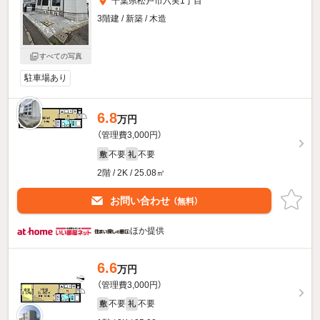
千葉県松戸市六実1丁目
3階建 / 新築 / 木造
すべての写真
駐車場あり
6.8
万円
（管理費3,000円）
不要
不要
敷
礼
2階 / 2K / 25.08㎡
お問い合わせ
（無料）
ほか提供
6.6
万円
（管理費3,000円）
不要
不要
敷
礼