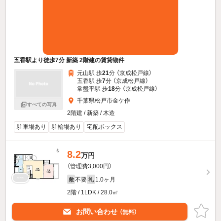
五香駅より徒歩7分 新築 2階建の賃貸物件
元山駅 歩
21
分 （京成松戸線）
五香駅 歩
7
分 （京成松戸線）
常盤平駅 歩
18
分 （京成松戸線）
千葉県松戸市金ケ作
すべての写真
2階建 / 新築 / 木造
駐車場あり
駐輪場あり
宅配ボックス
8.2
万円
（管理費3,000円）
不要
1.0ヶ月
敷
礼
2階 / 1LDK / 28.0㎡
お問い合わせ
（無料）