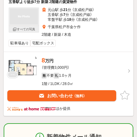
五香駅より徒歩7分 新築 2階建の賃貸物件
元山駅 歩
21
分 （京成松戸線）
五香駅 歩
7
分 （京成松戸線）
常盤平駅 歩
18
分 （京成松戸線）
千葉県松戸市金ケ作
すべての写真
2階建 / 新築 / 木造
駐車場あり
宅配ボックス
8
万円
（管理費3,000円）
不要
1.0ヶ月
敷
礼
1階 / 1LDK / 28.0㎡
お問い合わせ
（無料）
ほか提供
新着物件メール通知