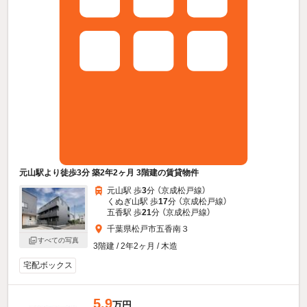
元山駅より徒歩3分 築2年2ヶ月 3階建の賃貸物件
元山駅 歩
3
分 （京成松戸線）
くぬぎ山駅 歩
17
分 （京成松戸線）
五香駅 歩
21
分 （京成松戸線）
千葉県松戸市五香南３
すべての写真
3階建 / 2年2ヶ月 / 木造
宅配ボックス
5.9
万円