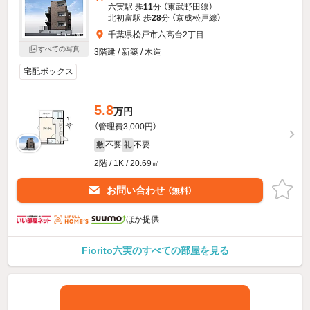
六実駅 歩
11
分 （東武野田線）
北初富駅 歩
28
分 （京成松戸線）
千葉県松戸市六高台2丁目
すべての写真
3階建 / 新築 / 木造
宅配ボックス
5.8
万円
（管理費3,000円）
不要
不要
敷
礼
2階 / 1K / 20.69㎡
お問い合わせ
（無料）
ほか提供
Fiorito六実のすべての部屋を見る