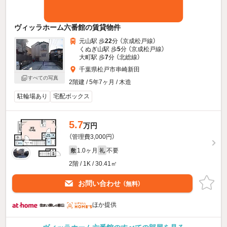
ヴィッラホーム六番館の賃貸物件
元山駅 歩
22
分 （京成松戸線）
くぬぎ山駅 歩
5
分 （京成松戸線）
大町駅 歩
7
分 （北総線）
千葉県松戸市串崎新田
すべての写真
2階建 / 5年7ヶ月 / 木造
駐輪場あり
宅配ボックス
5.7
万円
（管理費3,000円）
1.0ヶ月
不要
敷
礼
2階 / 1K / 30.41㎡
お問い合わせ
（無料）
ほか提供