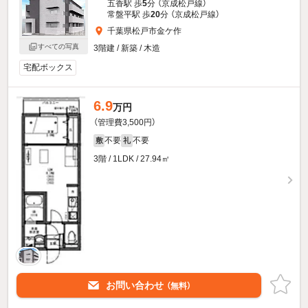
五香駅 歩
5
分 （京成松戸線）
常盤平駅 歩
20
分 （京成松戸線）
千葉県松戸市金ケ作
すべての写真
3階建 / 新築 / 木造
宅配ボックス
6.9
万円
（管理費3,500円）
不要
不要
敷
礼
3階 / 1LDK / 27.94㎡
お問い合わせ
（無料）