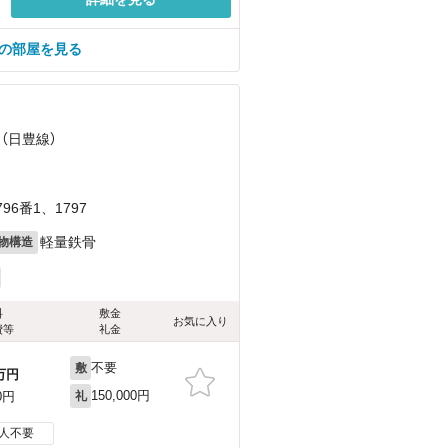
べての部屋を見る
 （日豊線）
6番1、1797
軽量鉄骨
物構造
料
敷金
お気に入り
費等
礼金
不要
敷
万円
150,000円
0円
礼
人不要