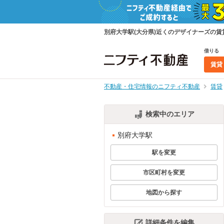
別府大学駅(大分県)近くのデザイナーズの
借りる
賃貸
不動産・住宅情報のニフティ不動産
賃貸
検索中のエリア
別府大学駅
駅を変更
市区町村を変更
地図から探す
詳細条件を編集