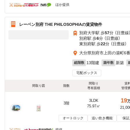
ほか提供
レーベン別府 THE PHILOSOPHIAの賃貸物件
別府大学駅 歩
57
分 （日豊線
別府駅 歩
6
分 （日豊線）
東別府駅 歩
22
分 （日豊線）
大分県別府市上田の湯町6番
13階建
新築
総階数
築年数
宅配ボックス
間取り
賃
間取り図
階数
専有面積
管理
19
3LDK
3階
75.97㎡
21,0
オートロック
追い炊き機能
保証
提供