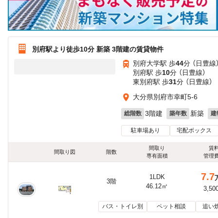
別府駅より徒歩10分 新築 3階建の賃貸物件
別府大学駅 歩
44
分 （日豊線
別府駅 歩
10
分 （日豊線）
東別府駅 歩
31
分 （日豊線）
大分県別府市幸町5-6
3階建
新築
総階数
築年数
建
駐車場あり
宅配ボックス
間取り
賃
間取り図
階数
専有面積
管理
7.7
1LDK
3階
46.12㎡
3,50
バス・トイレ別
ペット相談
追い