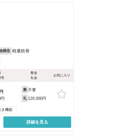
）
軽量鉄骨
物構造
料
敷金
お気に入り
費等
礼金
不要
敷
円
120,000円
0円
礼
炊き機能
詳細を見る