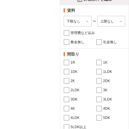
賃料
〜
管理費など込み
敷金無し
礼金無し
間取り
1R
1K
1DK
1LDK
2K
2DK
2LDK
3K
3DK
3LDK
4K
4DK
4LDK
5DK
5LDK以上