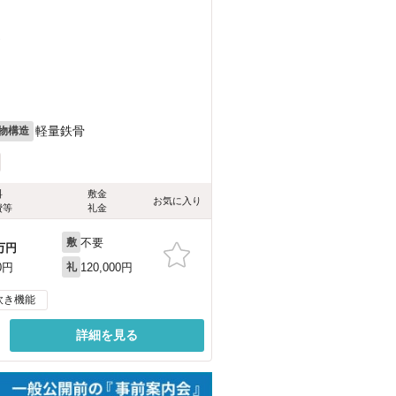
）
軽量鉄骨
物構造
料
敷金
お気に入り
費等
礼金
不要
敷
万円
120,000円
0円
礼
炊き機能
詳細を見る