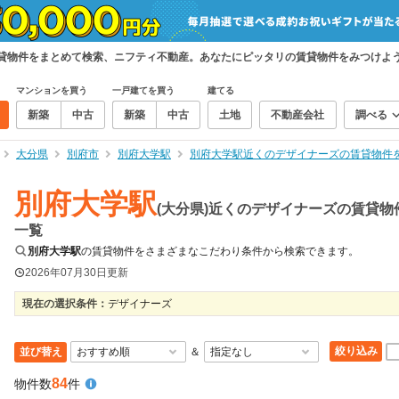
賃貸物件をまとめて検索、ニフティ不動産。あなたにピッタリの賃貸物件をみつけよ
マンションを買う
一戸建てを買う
建てる
新築
中古
新築
中古
土地
不動産会社
調べる
大分県
別府市
別府大学駅
別府大学駅近くのデザイナーズの賃貸物件
別府大学駅
(大分県)近くのデザイナーズの賃貸物
一覧
別府大学駅
の賃貸物件をさまざまなこだわり条件から検索できます。
2026年07月30日
更新
現在の選択条件：
デザイナーズ
絞り込み
並び替え
＆
84
物件数
件