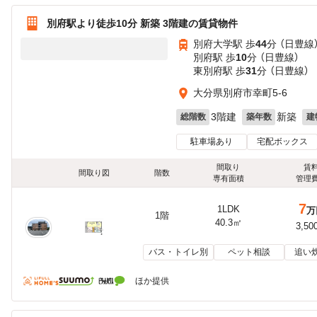
別府駅より徒歩10分 新築 3階建の賃貸物件
別府大学駅 歩
44
分 （日豊線
別府駅 歩
10
分 （日豊線）
東別府駅 歩
31
分 （日豊線）
大分県別府市幸町5-6
3階建
新築
総階数
築年数
建
駐車場あり
宅配ボックス
間取り
賃
間取り図
階数
専有面積
管理
7
1LDK
万
1階
40.3㎡
3,50
バス・トイレ別
ペット相談
追い
ほか提供