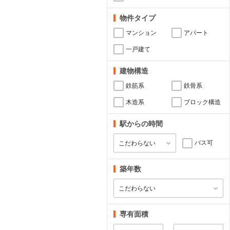
物件タイプ
マンション
アパート
一戸建て
建物構造
鉄筋系
鉄骨系
木造系
ブロック構造
駅からの時間
バス可
築年数
専有面積