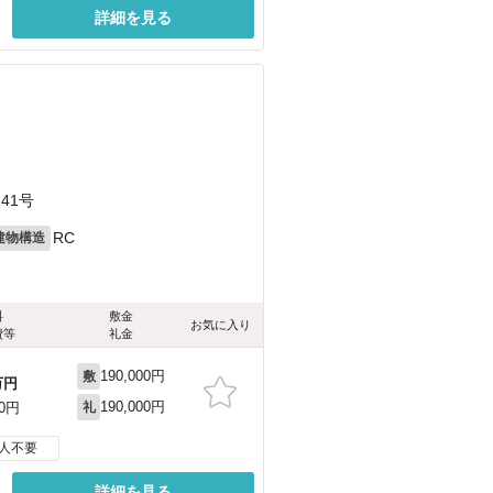
詳細を見る
）
41号
RC
建物構造
料
敷金
お気に入り
費等
礼金
190,000円
敷
万円
190,000円
00円
礼
人不要
詳細を見る