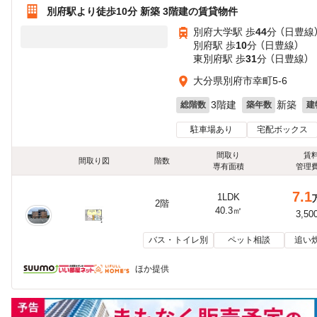
別府駅より徒歩10分 新築 3階建の賃貸物件
別府大学駅 歩
44
分 （日豊線
別府駅 歩
10
分 （日豊線）
東別府駅 歩
31
分 （日豊線）
大分県別府市幸町5-6
3階建
新築
総階数
築年数
建
駐車場あり
宅配ボックス
間取り
賃
間取り図
階数
専有面積
管理
7.1
1LDK
2階
40.3㎡
3,50
バス・トイレ別
ペット相談
追い
ほか提供