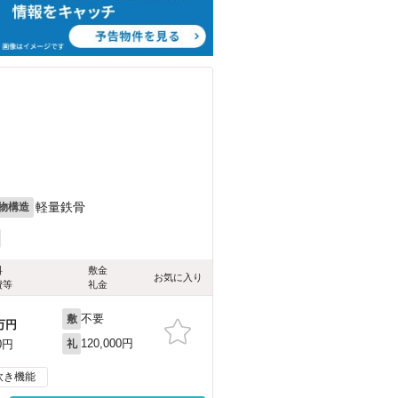
）
軽量鉄骨
物構造
料
敷金
お気に入り
費等
礼金
不要
敷
万円
120,000円
0円
礼
炊き機能