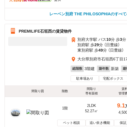
レーベン別府 THE PHILOSOPHIAのす
PREMILIFE石垣西の賃貸物件
別府大学駅 バス
10
分 歩
3
分
別府駅 歩
29
分 （日豊線）
東別府駅 歩
49
分 （日豊線）
大分県別府市石垣西6丁目179
3階建
新築
総階数
築年数
建
駐車場あり
宅配ボックス
間取り
賃
間取り図
階数
専有面積
管理
9.1
2LDK
1階
52.27㎡
4,50
ペット相談
追い炊き機能
保証