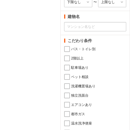
〜
建物名
こだわり条件
バス・トイレ別
2階以上
駐車場あり
ペット相談
洗濯機置場あり
独立洗面台
エアコンあり
都市ガス
温水洗浄便座