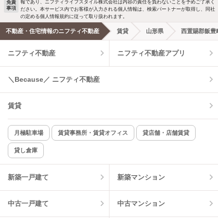
報であり、ニフティライフスタイル株式会社は内容の責任を負わないことを予めご了承く
免責
洗濯機置場あり
独立洗面台
事項
ださい。本サービス内でお客様が入力される個人情報は、検索パートナーが取得し、同社
の定める個人情報規約に従って取り扱われます。
エアコンあり
都市ガス
不動産・住宅情報のニフティ不動産
賃貸
山形県
西置賜郡飯豊
ニフティ不動産
ニフティ不動産アプリ
温水洗浄便座
オートロック
コンロ2口以上
追焚き機能
＼Because／ ニフティ不動産
TV付インターホン
角部屋
賃貸
新着のみ
インターネット無料
月極駐車場
賃貸事務所・賃貸オフィス
貸店舗・店舗賃貸
貸し倉庫
該当件数:
物件一覧に反映
0
件
新築一戸建て
新築マンション
中古一戸建て
中古マンション