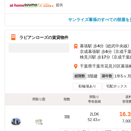
提供
サンライズ幕張のすべての部屋を
ラビアンローズの賃貸物件
幕張駅 歩
4
分 （総武中央線）
京成幕張駅 歩
6
分 （京成千
検見川駅 歩
17
分 （京成千葉
千葉県千葉市花見川区幕張町５
3階建
1年5ヶ
総階数
築年数
駐輪場あり
宅配ボックス
間取り
賃
間取り図
階数
専有面積
管理
16.3
2LDK
3階
52.43㎡
7,00