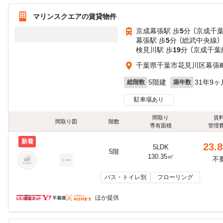
マリンスクエアの賃貸物件
京成幕張駅 歩
5
分 （京成千
幕張駅 歩
5
分 （総武中央線）
検見川駅 歩
19
分 （京成千葉
千葉県千葉市花見川区幕張
5階建
31年9ヶ
総階数
築年数
駐車場あり
間取り
賃
間取り図
階数
専有面積
管理
新着
23.8
5LDK
5階
130.35㎡
不
バス・トイレ別
フローリング
ほか提供