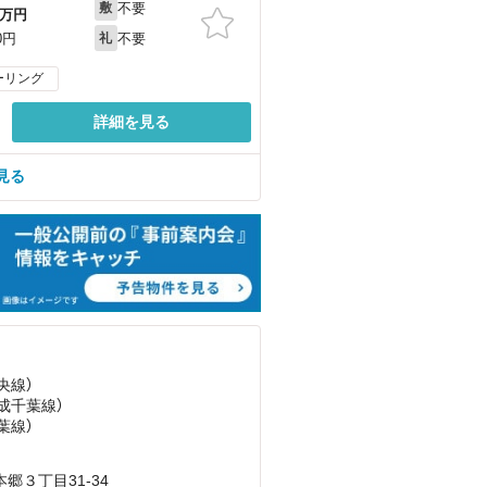
不要
敷
万円
不要
0円
礼
ーリング
詳細を見る
見る
央線）
京成千葉線）
葉線）
３丁目31-34