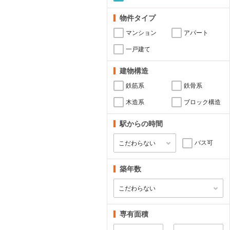
物件タイプ
マンション
アパート
一戸建て
建物構造
鉄筋系
鉄骨系
木造系
ブロック構造
駅からの時間
バス可
築年数
専有面積