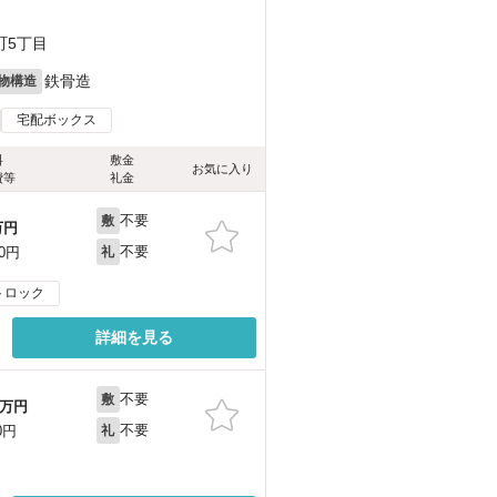
町5丁目
鉄骨造
物構造
宅配ボックス
料
敷金
お気に入り
費等
礼金
不要
敷
万円
不要
00円
礼
トロック
詳細を見る
不要
敷
万円
不要
0円
礼