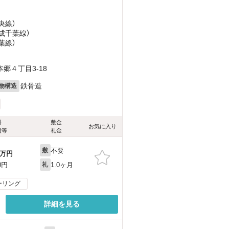
央線）
京成千葉線）
葉線）
郷４丁目3-18
鉄骨造
物構造
料
敷金
お気に入り
費等
礼金
不要
敷
万円
1.0ヶ月
0円
礼
ーリング
詳細を見る