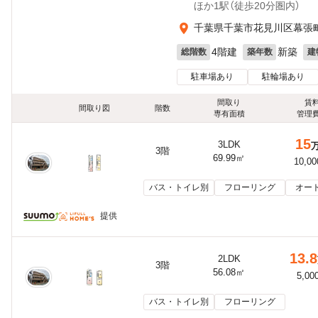
ほか1駅（徒歩20分圏内）
千葉県千葉市花見川区幕張
4階建
新築
総階数
築年数
建
駐車場あり
駐輪場あり
間取り
賃
間取り図
階数
専有面積
管理
15
3LDK
3階
69.99㎡
10,0
バス・トイレ別
フローリング
オー
提供
13.8
2LDK
3階
56.08㎡
5,00
バス・トイレ別
フローリング