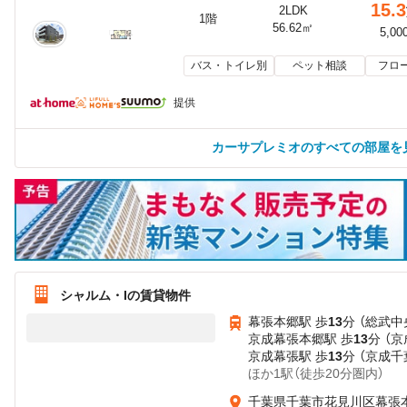
15.3
2LDK
1階
56.62㎡
5,00
バス・トイレ別
ペット相談
フロ
提供
カーサプレミオのすべての部屋を
シャルム・Iの賃貸物件
幕張本郷駅 歩
13
分 （総武中
京成幕張本郷駅 歩
13
分 （
京成幕張駅 歩
13
分 （京成千
ほか1駅（徒歩20分圏内）
千葉県千葉市花見川区幕張本郷