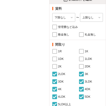
賃料
〜
管理費など込み
敷金無し
礼金無し
間取り
1R
1K
1DK
1LDK
2K
2DK
2LDK
3K
3DK
3LDK
4K
4DK
4LDK
5DK
5LDK以上