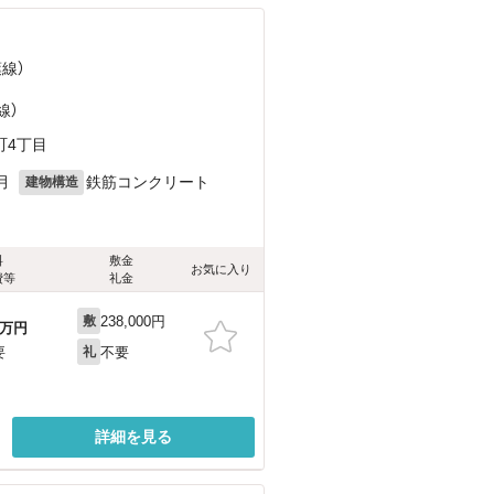
葉線）
線）
町4丁目
月
鉄筋コンクリート
建物構造
料
敷金
お気に入り
費等
礼金
238,000円
敷
万円
不要
要
礼
詳細を見る