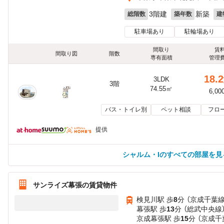
3階建
新築
総階数
築年数
建
駐車場あり
駐輪場あり
間取り
賃
間取り図
階数
専有面積
管理
18.2
3LDK
3階
74.55㎡
6,00
バス・トイレ別
ペット相談
フロ
提供
シャルム・Iのすべての部屋を見
サンライズ幕張の賃貸物件
検見川駅 歩
8
分 （京成千葉線
幕張駅 歩
13
分 （総武中央線
京成幕張駅 歩
15
分 （京成千