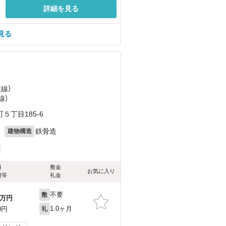
詳細を見る
見る
葉線）
線）
丁目185-6
月
鉄骨造
建物構造
料
敷金
お気に入り
費等
礼金
不要
敷
万円
1.0ヶ月
0円
礼