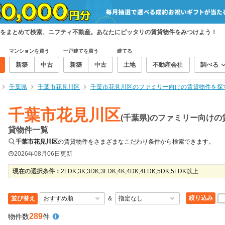
をまとめて検索、ニフティ不動産。あなたにピッタリの賃貸物件をみつけよう！
マンションを買う
一戸建てを買う
建てる
新築
中古
新築
中古
土地
不動産会社
調べる
千葉県
千葉市花見川区
千葉市花見川区のファミリー向けの賃貸物件を探
千葉市花見川区
(千葉県)のファミリー向けの
貸物件一覧
千葉市花見川区
の賃貸物件をさまざまなこだわり条件から検索できます。
2026年08月06日
更新
現在の選択条件：
2LDK,3K,3DK,3LDK,4K,4DK,4LDK,5DK,5LDK以上
絞り込み
並び替え
＆
289
物件数
件