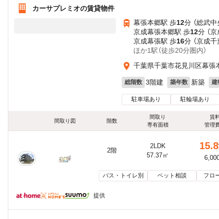
カーサプレミオの賃貸物件
幕張本郷駅 歩
12
分 （総武中
京成幕張本郷駅 歩
12
分 （
京成幕張駅 歩
16
分 （京成千
ほか1駅（徒歩20分圏内）
千葉県千葉市花見川区幕張本
3階建
新築
総階数
築年数
建
駐車場あり
駐輪場あり
間取り
賃
間取り図
階数
専有面積
管理
15.8
2LDK
2階
57.37㎡
6,00
バス・トイレ別
ペット相談
フロ
提供