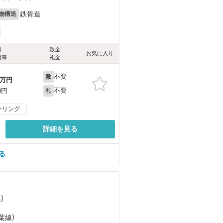
鉄骨造
物構造
料
敷金
お気に入り
費等
礼金
不要
敷
万円
不要
0円
礼
ーリング
詳細を見る
る
）
）
葉線）