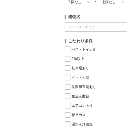
〜
建物名
こだわり条件
バス・トイレ別
2階以上
駐車場あり
ペット相談
洗濯機置場あり
独立洗面台
エアコンあり
都市ガス
温水洗浄便座