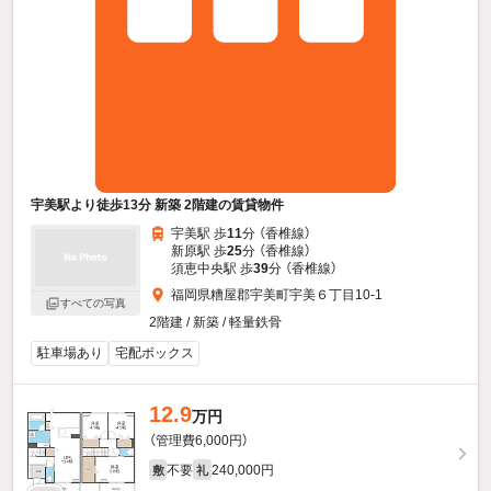
宇美駅より徒歩13分 新築 2階建の賃貸物件
宇美駅 歩
11
分 （香椎線）
新原駅 歩
25
分 （香椎線）
須恵中央駅 歩
39
分 （香椎線）
福岡県糟屋郡宇美町宇美６丁目10-1
すべての写真
2階建 / 新築 / 軽量鉄骨
駐車場あり
宅配ボックス
12.9
万円
（管理費6,000円）
不要
240,000円
敷
礼