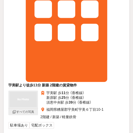
宇美駅より徒歩13分 新築 2階建の賃貸物件
宇美駅 歩
11
分 （香椎線）
新原駅 歩
25
分 （香椎線）
須恵中央駅 歩
39
分 （香椎線）
福岡県糟屋郡宇美町宇美６丁目10-1
すべての写真
2階建 / 新築 / 軽量鉄骨
駐車場あり
宅配ボックス