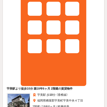
宇美駅より徒歩10分 築18年6ヶ月 2階建の賃貸物件
宇美駅 歩
10
分 （香椎線）
福岡県糟屋郡宇美町宇美中央４丁目
2階建 / 18年6ヶ月 / 軽量鉄骨