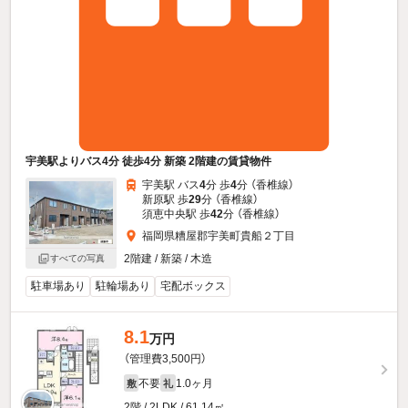
宇美駅よりバス4分 徒歩4分 新築 2階建の賃貸物件
宇美駅 バス
4
分 歩
4
分 （香椎線）
新原駅 歩
29
分 （香椎線）
須恵中央駅 歩
42
分 （香椎線）
福岡県糟屋郡宇美町貴船２丁目
2階建 / 新築 / 木造
すべての写真
駐車場あり
駐輪場あり
宅配ボックス
8.1
万円
（管理費3,500円）
不要
1.0ヶ月
敷
礼
2階 / 2LDK / 61.14㎡