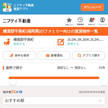
ニフティ不動産
ダウンロード
賃貸アプリ
お知らせ
閲覧履歴
マイページ
お気に入り
糟屋郡宇美町(福岡県)のファミリー向けの賃貸物件一覧
糟屋郡宇美町
2LDK,3K,3DK,3LDK,4K
変更する
変更する
条件を保存
新着通知
アプリで探す
賃料で探す
指定なし
〜
指定なし
51
件
指定した賃料で絞り込む
51
物件数
件
2026年08月06日
更新