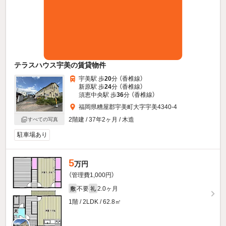
テラスハウス宇美の賃貸物件
宇美駅 歩
20
分 （香椎線）
新原駅 歩
24
分 （香椎線）
須恵中央駅 歩
36
分 （香椎線）
福岡県糟屋郡宇美町大字宇美4340-4
2階建 / 37年2ヶ月 / 木造
すべての写真
駐車場あり
5
万円
（管理費1,000円）
不要
2.0ヶ月
敷
礼
1階 / 2LDK / 62.8㎡