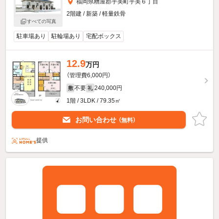
福岡県糟屋郡宇美町宇美６丁目
2階建 / 新築 / 軽量鉄骨
すべての写真
駐車場あり
駐輪場あり
宅配ボックス
12.9
万円
（管理費6,000円）
不要
240,000円
敷
礼
1階 / 3LDK / 79.35㎡
お問い合わせ
（無料）
提供