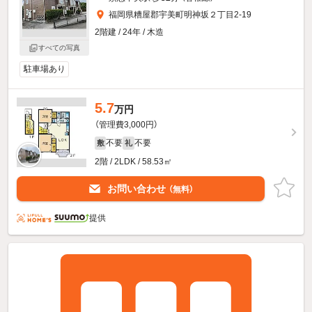
福岡県糟屋郡宇美町明神坂２丁目2-19
2階建 / 24年 / 木造
すべての写真
駐車場あり
5.7
万円
（管理費3,000円）
不要
不要
敷
礼
2階 / 2LDK / 58.53㎡
お問い合わせ
（無料）
提供