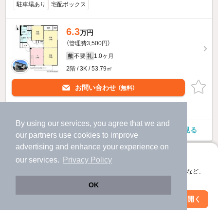
駐車場あり
宅配ボックス
6.3
万円
（管理費3,500円）
不要
1.0ヶ月
敷
礼
2階 / 3K / 53.79㎡
お問い合わせ
（無料）
提供
By using our services, you agree that we and
フォレストビューハルダA・B・CCのすべての部屋を見る
our
partners
use cookies to improve
advertising and enhance your experience on
アプリに切り替えて、サクサクお部屋探し
our services.
Privacy Policy
会員登録なしですぐ使える。マップ検索やお気に入り保存など、
アプリ限定の便利な機能が使えます！
OK
Web版で続行
アプリを開く
市区町村を変更
絞り込み条件を変更