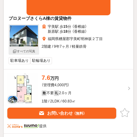
プロヌーブさくらA棟の賃貸物件
宇美駅 歩
15
分 （香椎線）
新原駅 歩
18
分 （香椎線）
福岡県糟屋郡宇美町明神坂２丁目
2階建 / 9年7ヶ月 / 軽量鉄骨
すべての写真
駐車場あり
駐輪場あり
7.6
万円
（管理費4,000円）
不要
2.0ヶ月
敷
礼
1階 / 2LDK / 60.83㎡
お問い合わせ
（無料）
提供