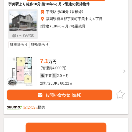
宇美駅より徒歩10分 築18年6ヶ月 2階建の賃貸物件
宇美駅 歩
10
分 （香椎線）
福岡県糟屋郡宇美町宇美中央４丁目
2階建 / 18年6ヶ月 / 軽量鉄骨
すべての写真
駐車場あり
駐輪場あり
7.1
万円
（管理費4,000円）
不要
2.0ヶ月
敷
礼
2階 / 2LDK / 66.22㎡
お問い合わせ
（無料）
提供