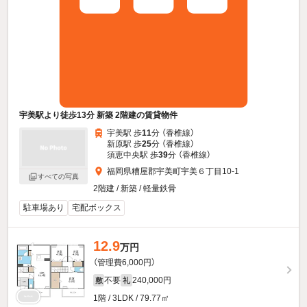
宇美駅より徒歩13分 新築 2階建の賃貸物件
宇美駅 歩
11
分 （香椎線）
新原駅 歩
25
分 （香椎線）
須恵中央駅 歩
39
分 （香椎線）
福岡県糟屋郡宇美町宇美６丁目10-1
すべての写真
2階建 / 新築 / 軽量鉄骨
駐車場あり
宅配ボックス
12.9
万円
（管理費6,000円）
不要
240,000円
敷
礼
1階 / 3LDK / 79.77㎡