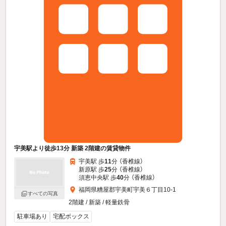
宇美駅より徒歩13分 新築 2階建の賃貸物件
宇美駅 歩
11
分 （香椎線）
新原駅 歩
25
分 （香椎線）
須恵中央駅 歩
40
分 （香椎線）
福岡県糟屋郡宇美町宇美６丁目10-1
すべての写真
2階建 / 新築 / 軽量鉄骨
駐車場あり
宅配ボックス