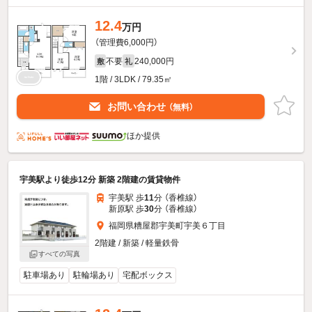
12.4
万円
（管理費6,000円）
不要
240,000円
敷
礼
1階 / 3LDK / 79.35㎡
お問い合わせ
（無料）
ほか提供
宇美駅より徒歩12分 新築 2階建の賃貸物件
宇美駅 歩
11
分 （香椎線）
新原駅 歩
30
分 （香椎線）
福岡県糟屋郡宇美町宇美６丁目
2階建 / 新築 / 軽量鉄骨
すべての写真
駐車場あり
駐輪場あり
宅配ボックス