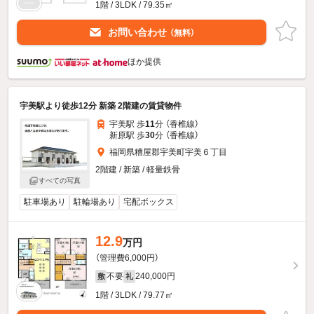
1階 / 3LDK / 79.35㎡
お問い合わせ
（無料）
ほか提供
宇美駅より徒歩12分 新築 2階建の賃貸物件
宇美駅 歩
11
分 （香椎線）
新原駅 歩
30
分 （香椎線）
福岡県糟屋郡宇美町宇美６丁目
2階建 / 新築 / 軽量鉄骨
すべての写真
駐車場あり
駐輪場あり
宅配ボックス
12.9
万円
（管理費6,000円）
不要
240,000円
敷
礼
1階 / 3LDK / 79.77㎡