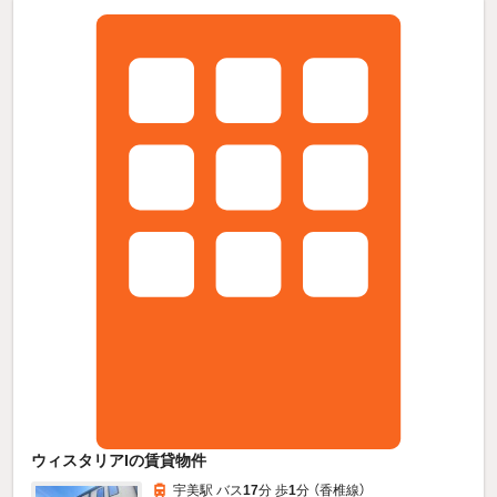
ウィスタリアIの賃貸物件
宇美駅 バス
17
分 歩
1
分 （香椎線）