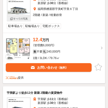
新原駅 歩
30
分 （香椎線）
福岡県糟屋郡宇美町宇美６丁目
2階建 / 新築 / 軽量鉄骨
すべての写真
駐車場あり
駐輪場あり
宅配ボックス
12.4
万円
（管理費6,000円）
不要
240,000円
敷
礼
1階 / 3LDK / 79.76㎡
お問い合わせ
（無料）
提供
宇美駅より徒歩12分 新築 2階建の賃貸物件
宇美駅 歩
11
分 （香椎線）
新原駅 歩
30
分 （香椎線）