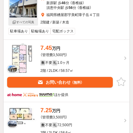
新原駅 歩
46
分 （香椎線）
須恵中央駅 歩
56
分 （香椎線）
福岡県糟屋郡宇美町障子岳４丁目
2階建 / 新築 / 木造
すべての写真
駐車場あり
駐輪場あり
宅配ボックス
7.45
万円
（管理費3,500円）
不要
1.0ヶ月
敷
礼
2階 / 2LDK / 58.57㎡
お問い合わせ
（無料）
ほか提供
7.25
万円
（管理費3,500円）
不要
72,500円
敷
礼
2階 / 2LDK / 58.6㎡