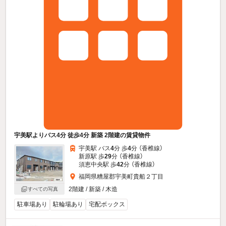
宇美駅よりバス4分 徒歩4分 新築 2階建の賃貸物件
宇美駅 バス
4
分 歩
4
分 （香椎線）
新原駅 歩
29
分 （香椎線）
須恵中央駅 歩
42
分 （香椎線）
福岡県糟屋郡宇美町貴船２丁目
2階建 / 新築 / 木造
すべての写真
駐車場あり
駐輪場あり
宅配ボックス