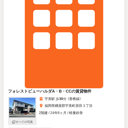
フォレストビューハルダA・B・CCの賃貸物件
宇美駅 歩
30
分 （香椎線）
福岡県糟屋郡宇美町原田３丁目
2階建 / 24年6ヶ月 / 軽量鉄骨
すべての写真