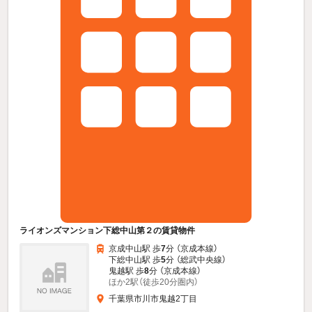
ライオンズマンション下総中山第２の賃貸物件
京成中山駅 歩
7
分 （京成本線）
下総中山駅 歩
5
分 （総武中央線）
鬼越駅 歩
8
分 （京成本線）
ほか2駅（徒歩20分圏内）
千葉県市川市鬼越2丁目