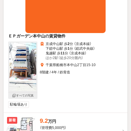
ＥＰガーデン本中山の賃貸物件
京成中山駅 歩
2
分 （京成本線）
下総中山駅 歩
1
分 （総武中央線）
鬼越駅 歩
11
分 （京成本線）
ほか2駅（徒歩20分圏内）
千葉県船橋市本中山2丁目15-10
8階建 / 4年 / 鉄骨造
すべての写真
駐輪場あり
9.2
新着
万円
（管理費5,000円）