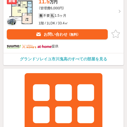
11.5
新着
万円
（管理費6,000円）
不要
1.5ヶ月
敷
礼
1階 / 1LDK / 33.4㎡
お問い合わせ
（無料）
提供
グランドソレイユ市川鬼高のすべての部屋を見る