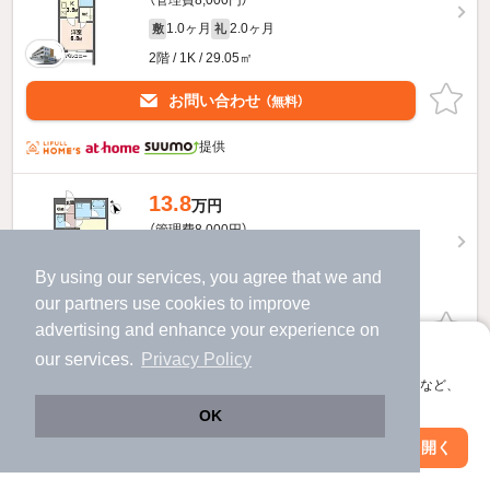
（管理費8,000円）
1.0ヶ月
2.0ヶ月
敷
礼
2階 / 1K / 29.05㎡
お問い合わせ
（無料）
提供
13.8
万円
（管理費8,000円）
1.0ヶ月
2.0ヶ月
敷
礼
By using our services, you agree that we and
2階 / 1LDK / 45.87㎡
our
partners
use cookies to improve
advertising and enhance your experience on
お問い合わせ
（無料）
アプリに切り替えて、サクサクお部屋探し
our services.
Privacy Policy
提供
会員登録なしですぐ使える。マップ検索やお気に入り保存など、
アプリ限定の便利な機能が使えます！
OK
13.6
万円
Web版で続行
アプリを開く
駅・沿線を変更
絞り込み条件を変更
（管理費8,000円）
1.0ヶ月
2.0ヶ月
敷
礼