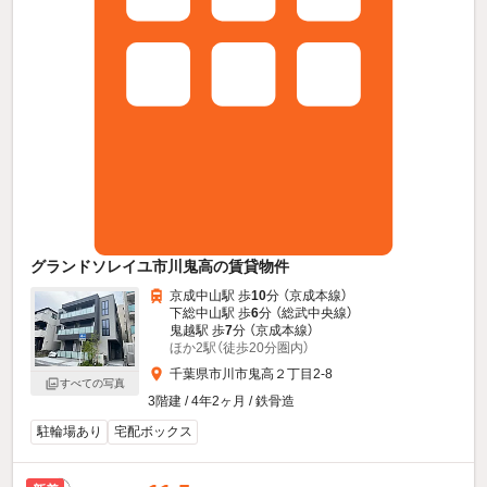
グランドソレイユ市川鬼高の賃貸物件
京成中山駅 歩
10
分 （京成本線）
下総中山駅 歩
6
分 （総武中央線）
鬼越駅 歩
7
分 （京成本線）
ほか2駅（徒歩20分圏内）
千葉県市川市鬼高２丁目2-8
すべての写真
3階建 / 4年2ヶ月 / 鉄骨造
駐輪場あり
宅配ボックス