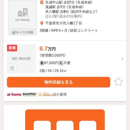
京成中山駅 歩
17
分 （京成本線）
鬼越駅 歩
7
分 （京成本線）
本八幡駅 歩
8
分 （総武中央線
など
）
ほか2駅（徒歩20分圏内）
千葉県市川市八幡1丁目
3階建 / 49年3ヶ月 / 鉄筋コンクリート
すべての写真
8.7
新着
万円
（管理費3,000円）
87,000円
不要
敷
礼
2階 / 2K / 29.16㎡
物件詳細を見る
ほか提供