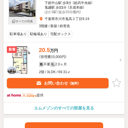
下総中山駅 歩
3
分 （総武中央線）
鬼越駅 歩
11
分 （京成本線）
ほか3駅（徒歩20分圏内）
千葉県市川市鬼高２丁目9-24
すべての写真
3階建 / 新築 / 鉄骨造
駐車場あり
駐輪場あり
宅配ボックス
20.5
新着
万円
（管理費10,000円）
不要
2.0ヶ月
敷
礼
2階 / 3LDK / 69.31㎡
お問い合わせ
（無料）
提供
エムメゾンのすべての部屋を見る