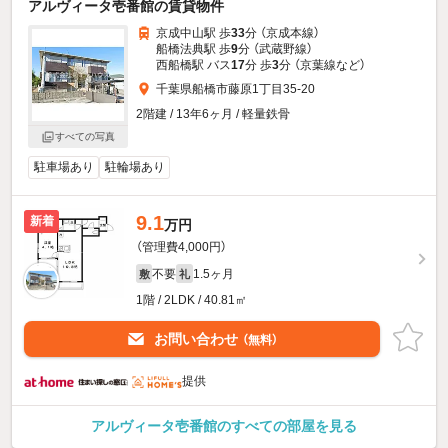
アルヴィータ壱番館の賃貸物件
京成中山駅 歩
33
分 （京成本線）
船橋法典駅 歩
9
分 （武蔵野線）
西船橋駅 バス
17
分 歩
3
分 （京葉線
など
）
千葉県船橋市藤原1丁目35-20
2階建 / 13年6ヶ月 / 軽量鉄骨
すべての写真
駐車場あり
駐輪場あり
9.1
新着
万円
（管理費4,000円）
不要
1.5ヶ月
敷
礼
1階 / 2LDK / 40.81㎡
お問い合わせ
（無料）
提供
アルヴィータ壱番館のすべての部屋を見る