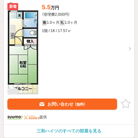
5.5
新着
万円
（管理費2,000円）
1.0ヶ月
1.0ヶ月
敷
礼
1階 / 1K / 17.57㎡
お問い合わせ
（無料）
提供
三和ハイツのすべての部屋を見る