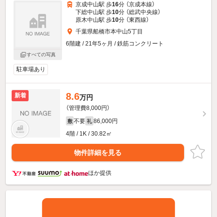
京成中山駅 歩
16
分 （京成本線）
下総中山駅 歩
10
分 （総武中央線）
原木中山駅 歩
10
分 （東西線）
千葉県船橋市本中山5丁目
6階建 / 21年5ヶ月 / 鉄筋コンクリート
すべての写真
駐車場あり
8.6
新着
万円
（管理費8,000円）
不要
86,000円
敷
礼
4階 / 1K / 30.82㎡
物件詳細を見る
ほか提供