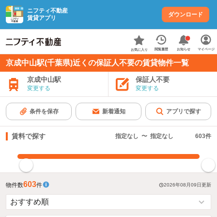
ニフティ不動産
ダウンロード
賃貸アプリ
お知らせ
閲覧履歴
マイページ
お気に入り
京成中山駅(千葉県)近くの保証人不要の賃貸物件一覧
京成中山駅
保証人不要
変更する
変更する
条件を保存
新着通知
アプリで探す
賃料で探す
指定なし
〜
指定なし
603
件
指定した賃料で絞り込む
603
物件数
件
2026年08月09日
更新