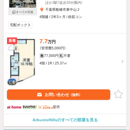
ほか3駅（徒歩20分圏内）
千葉県船橋市東中山２
すべての写真
4階建 / 2年3ヶ月 / 鉄筋コン
宅配ボックス
7.7
新着
万円
（管理費5,000円）
77,000円
不要
敷
礼
4階 / 1R / 25.37㎡
お問い合わせ
（無料）
提供
ArbustoHillsのすべての部屋を見る