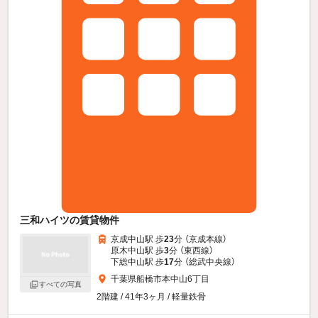
三和ハイツの賃貸物件
京成中山駅 歩
23
分 （京成本線）
原木中山駅 歩
3
分 （東西線）
下総中山駅 歩
17
分 （総武中央線）
千葉県船橋市本中山6丁目
すべての写真
2階建 / 41年3ヶ月 / 軽量鉄骨