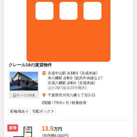
クレール18の賃貸物件
京成中山駅 歩
18
分 （京成本線）
本八幡駅 歩
6
分 （総武中央線
など
）
京成八幡駅 歩
6
分 （京成本線）
ほか2駅（徒歩20分圏内）
千葉県市川市八幡１丁目2-21
すべての写真
2階建 / 7年9ヶ月 / 軽量鉄骨
駐輪場あり
宅配ボックス
13.5
新着
万円
（管理費6,000円）