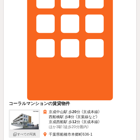
コーラルマンションの賃貸物件
京成中山駅 歩
20
分 （京成本線）
西船橋駅 歩
8
分 （京葉線
など
）
京成西船駅 歩
12
分 （京成本線）
ほか3駅（徒歩20分圏内）
千葉県船橋市本郷町636-1
すべての写真