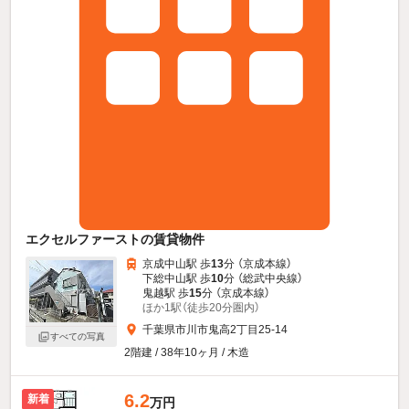
エクセルファーストの賃貸物件
京成中山駅 歩
13
分 （京成本線）
下総中山駅 歩
10
分 （総武中央線）
鬼越駅 歩
15
分 （京成本線）
ほか1駅（徒歩20分圏内）
千葉県市川市鬼高2丁目25-14
すべての写真
2階建 / 38年10ヶ月 / 木造
6.2
新着
万円