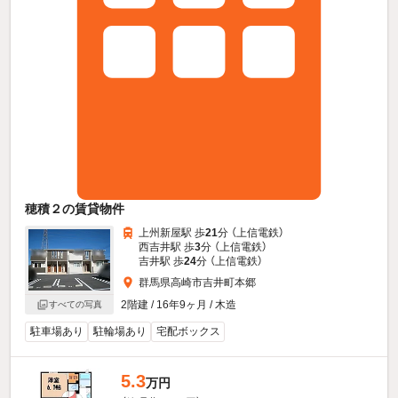
穂積２の賃貸物件
上州新屋駅 歩
21
分 （上信電鉄）
西吉井駅 歩
3
分 （上信電鉄）
吉井駅 歩
24
分 （上信電鉄）
群馬県高崎市吉井町本郷
2階建 / 16年9ヶ月 / 木造
すべての写真
駐車場あり
駐輪場あり
宅配ボックス
5.3
万円