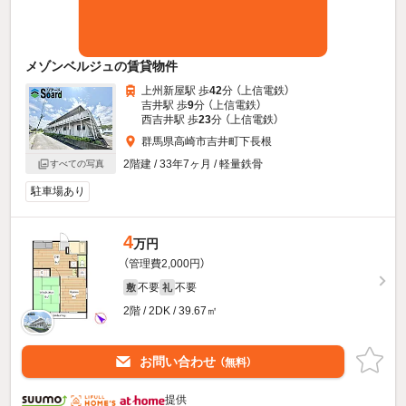
メゾンベルジュの賃貸物件
上州新屋駅 歩
42
分 （上信電鉄）
吉井駅 歩
9
分 （上信電鉄）
西吉井駅 歩
23
分 （上信電鉄）
群馬県高崎市吉井町下長根
2階建 / 33年7ヶ月 / 軽量鉄骨
すべての写真
駐車場あり
4
万円
（管理費2,000円）
不要
不要
敷
礼
2階 / 2DK / 39.67㎡
お問い合わせ
（無料）
提供