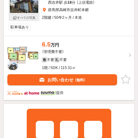
西吉井駅 歩
18
分 （上信電鉄）
群馬県高崎市吉井町本郷
2階建 / 50年2ヶ月 / 木造
すべての写真
駐車場あり
6.5
万円
（管理費不要）
不要
不要
敷
礼
1階 / 5DK / 115.31㎡
お問い合わせ
（無料）
提供