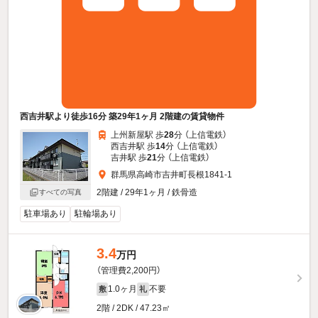
西吉井駅より徒歩16分 築29年1ヶ月 2階建の賃貸物件
上州新屋駅 歩
28
分 （上信電鉄）
西吉井駅 歩
14
分 （上信電鉄）
吉井駅 歩
21
分 （上信電鉄）
群馬県高崎市吉井町長根1841-1
2階建 / 29年1ヶ月 / 鉄骨造
すべての写真
駐車場あり
駐輪場あり
3.4
万円
（管理費2,200円）
1.0ヶ月
不要
敷
礼
2階 / 2DK / 47.23㎡