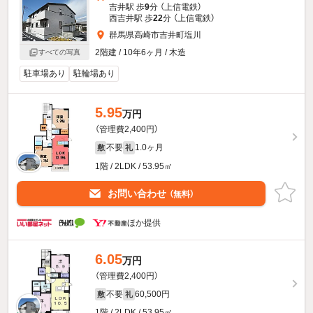
吉井駅 歩
9
分 （上信電鉄）
西吉井駅 歩
22
分 （上信電鉄）
群馬県高崎市吉井町塩川
2階建 / 10年6ヶ月 / 木造
すべての写真
駐車場あり
駐輪場あり
5.95
万円
（管理費2,400円）
不要
1.0ヶ月
敷
礼
1階 / 2LDK / 53.95㎡
お問い合わせ
（無料）
ほか提供
6.05
万円
（管理費2,400円）
不要
60,500円
敷
礼
1階 / 2LDK / 53.95㎡