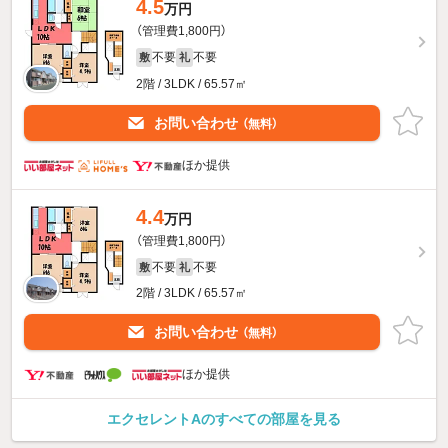
4.5
万円
（管理費1,800円）
不要
不要
敷
礼
2階 / 3LDK / 65.57㎡
お問い合わせ
（無料）
ほか提供
4.4
万円
（管理費1,800円）
不要
不要
敷
礼
2階 / 3LDK / 65.57㎡
お問い合わせ
（無料）
ほか提供
エクセレントAのすべての部屋を見る