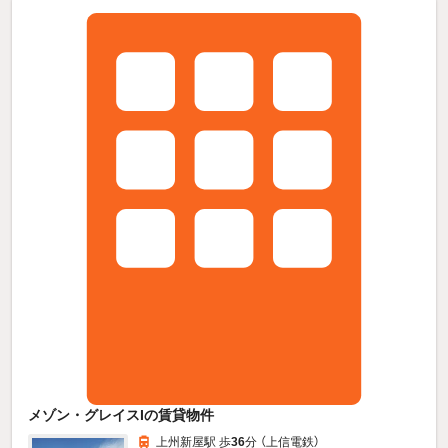
メゾン・グレイスIの賃貸物件
上州新屋駅 歩
36
分 （上信電鉄）