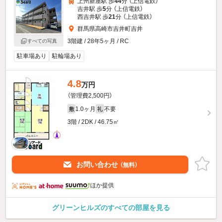
上州新屋駅 歩
44
分 （上信電鉄）
吉井駅 歩
5
分 （上信電鉄）
西吉井駅 歩
21
分 （上信電鉄）
群馬県高崎市吉井町吉井
3階建 / 28年5ヶ月 / RC
すべての写真
駐車場あり
駐輪場あり
4.8
万円
（管理費2,500円）
1.0ヶ月
不要
敷
礼
3階 / 2DK / 46.75㎡
お問い合わせ
（無料）
ほか提供
グリーンヒルズのすべての部屋を見る