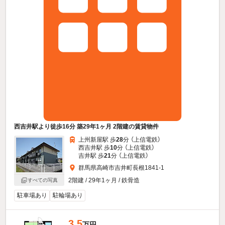
西吉井駅より徒歩16分 築29年1ヶ月 2階建の賃貸物件
上州新屋駅 歩
28
分 （上信電鉄）
西吉井駅 歩
10
分 （上信電鉄）
吉井駅 歩
21
分 （上信電鉄）
群馬県高崎市吉井町長根1841-1
2階建 / 29年1ヶ月 / 鉄骨造
すべての写真
駐車場あり
駐輪場あり
3.5
万円