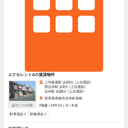
エクセレントAの賃貸物件
上州新屋駅 歩
23
分 （上信電鉄）
西吉井駅 歩
3
分 （上信電鉄）
吉井駅 歩
25
分 （上信電鉄）
群馬県高崎市吉井町長根
2階建 / 24年10ヶ月 / 木造
すべての写真
駐車場あり
駐輪場あり