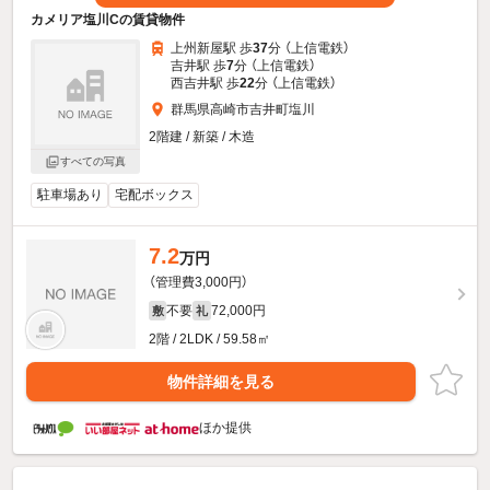
カメリア塩川Cの賃貸物件
上州新屋駅 歩
37
分 （上信電鉄）
吉井駅 歩
7
分 （上信電鉄）
西吉井駅 歩
22
分 （上信電鉄）
群馬県高崎市吉井町塩川
2階建 / 新築 / 木造
すべての写真
駐車場あり
宅配ボックス
7.2
万円
（管理費3,000円）
不要
72,000円
敷
礼
2階 / 2LDK / 59.58㎡
物件詳細を見る
ほか提供