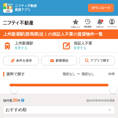
ニフティ不動産
ダウンロード
賃貸アプリ
お知らせ
閲覧履歴
マイページ
お気に入り
上州新屋駅(群馬県)近くの保証人不要の賃貸物件一覧
上州新屋駅
保証人不要
変更する
変更する
条件を保存
新着通知
アプリで探す
賃料で探す
指定なし
〜
指定なし
30
件
指定した賃料で絞り込む
30
物件数
件
2026年08月08日
更新