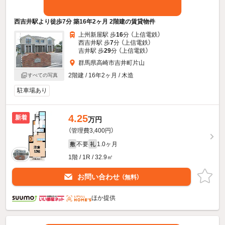
西吉井駅より徒歩7分 築16年2ヶ月 2階建の賃貸物件
上州新屋駅 歩
16
分 （上信電鉄）
西吉井駅 歩
7
分 （上信電鉄）
吉井駅 歩
29
分 （上信電鉄）
群馬県高崎市吉井町片山
2階建 / 16年2ヶ月 / 木造
すべての写真
駐車場あり
4.25
新着
万円
（管理費3,400円）
不要
1.0ヶ月
敷
礼
1階 / 1R / 32.9㎡
お問い合わせ
（無料）
ほか提供