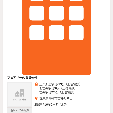
フェアリーの賃貸物件
上州新屋駅 歩
19
分 （上信電鉄）
西吉井駅 歩
6
分 （上信電鉄）
吉井駅 歩
25
分 （上信電鉄）
群馬県高崎市吉井町片山
2階建 / 16年2ヶ月 / 木造
すべての写真