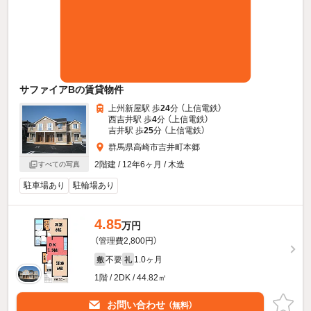
サファイアBの賃貸物件
上州新屋駅 歩
24
分 （上信電鉄）
西吉井駅 歩
4
分 （上信電鉄）
吉井駅 歩
25
分 （上信電鉄）
群馬県高崎市吉井町本郷
2階建 / 12年6ヶ月 / 木造
すべての写真
駐車場あり
駐輪場あり
4.85
万円
（管理費2,800円）
不要
1.0ヶ月
敷
礼
1階 / 2DK / 44.82㎡
お問い合わせ
（無料）