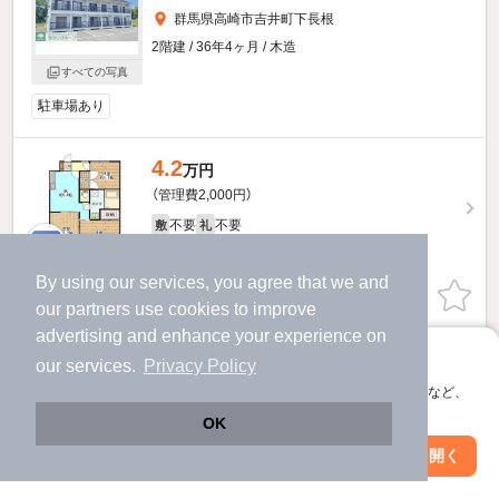
群馬県高崎市吉井町下長根
2階建 / 36年4ヶ月 / 木造
すべての写真
駐車場あり
4.2
万円
（管理費2,000円）
不要
不要
敷
礼
2階 / 3DK / 44.42㎡
By using our services, you agree that we and
物件詳細を見る
our
partners
use cookies to improve
advertising and enhance your experience on
ほか提供
アプリに切り替えて、サクサクお部屋探し
our services.
Privacy Policy
会員登録なしですぐ使える。マップ検索やお気に入り保存など、
アプリ限定の便利な機能が使えます！
OK
Web版で続行
アプリを開く
駅・沿線を変更
絞り込み条件を変更