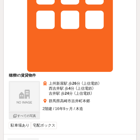
穂積Iの賃貸物件
上州新屋駅 歩
26
分 （上信電鉄）
西吉井駅 歩
4
分 （上信電鉄）
吉井駅 歩
24
分 （上信電鉄）
群馬県高崎市吉井町本郷
2階建 / 16年9ヶ月 / 木造
すべての写真
駐車場あり
宅配ボックス