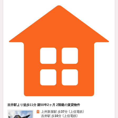
吉井駅より徒歩11分 築50年2ヶ月 2階建の賃貸物件
上州新屋駅 歩
37
分 （上信電鉄）
吉井駅 歩
10
分 （上信電鉄）