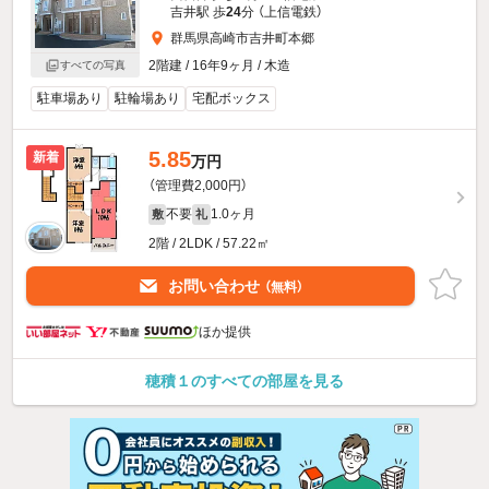
吉井駅 歩
24
分 （上信電鉄）
群馬県高崎市吉井町本郷
2階建 / 16年9ヶ月 / 木造
すべての写真
駐車場あり
駐輪場あり
宅配ボックス
5.85
新着
万円
（管理費2,000円）
不要
1.0ヶ月
敷
礼
2階 / 2LDK / 57.22㎡
お問い合わせ
（無料）
ほか提供
穂積１のすべての部屋を見る