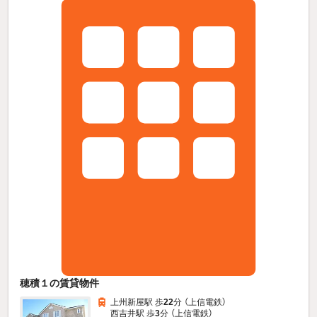
穂積１の賃貸物件
上州新屋駅 歩
22
分 （上信電鉄）
西吉井駅 歩
3
分 （上信電鉄）