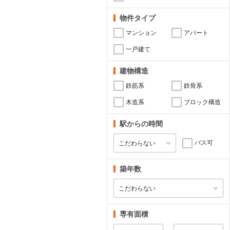
物件タイプ
マンション
アパート
一戸建て
建物構造
鉄筋系
鉄骨系
木造系
ブロック構造
駅からの時間
バス可
築年数
専有面積