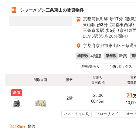
シャーメゾン三条東山の賃貸物件
京都河原町駅 歩
17
分 （阪急
東山駅 歩
3
分 （京都東西線）
三条京阪駅 歩
5
分 （京都東
ほか5駅（徒歩20分圏内）
京都府京都市東山区三条通
4階建
新築
総階数
築年数
建
駐輪場あり
宅配ボックス
間取り
賃
間取り図
階数
専有面積
管理
新着
21
2LDK
2階
68.45㎡
10,0
バス・トイレ別
フローリング
オー
提供