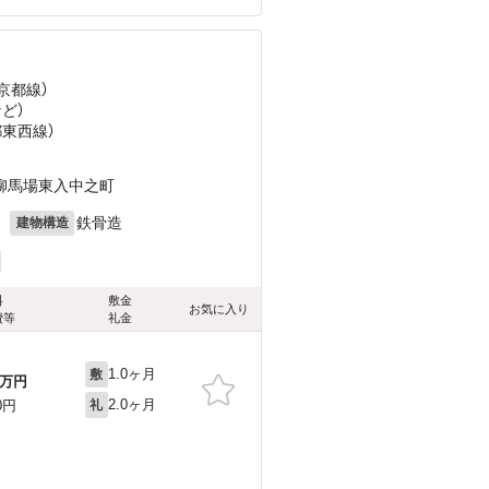
京都線）
など
）
都東西線）
柳馬場東入中之町
月
鉄骨造
建物構造
料
敷金
お気に入り
費等
礼金
1.0ヶ月
敷
万円
2.0ヶ月
0円
礼