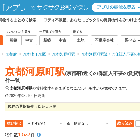
賃貸物件をまとめて検索、ニフティ不動産。あなたにピッタリの賃貸物件をみつけよ
マンションを買う
一戸建てを買う
建てる
新築
中古
新築
中古
土地
不動産会社
調べる
京都府
京都市下京区
京都河原町駅
京都河原町駅近くの保証人不要の
京都河原町駅
(京都府)近くの保証人不要の賃貸
件一覧
京都河原町駅
の賃貸物件をさまざまなこだわり条件から検索できます。
2026年08月06日
更新
現在の選択条件：
保証人不要
絞り込み
並び替え
＆
1,537
物件数
件