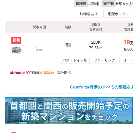
4階建
6年5ヶ
総階数
築年数
駐輪場あり
宅配ボックス
間取り
賃
間取り図
階数
専有面積
管理
新着
19
2LDK
3階
79.53㎡
9,00
バス・トイレ別
フローリング
オー
ほか提供
Comforza有隣のすべての部屋を