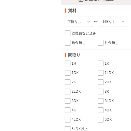
賃料
〜
管理費など込み
敷金無し
礼金無し
間取り
1R
1K
1DK
1LDK
2K
2DK
2LDK
3K
3DK
3LDK
4K
4DK
4LDK
5DK
5LDK以上