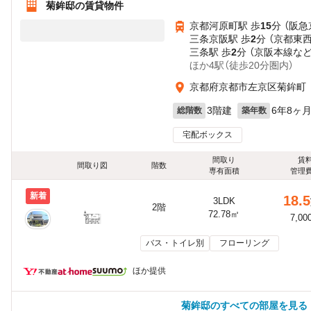
菊鉾邸の賃貸物件
京都河原町駅 歩
15
分 （阪急
三条京阪駅 歩
2
分 （京都東
三条駅 歩
2
分 （京阪本線
な
ほか4駅（徒歩20分圏内）
京都府京都市左京区菊鉾町
3階建
6年8ヶ
総階数
築年数
宅配ボックス
間取り
賃
間取り図
階数
専有面積
管理
新着
18.5
3LDK
2階
72.78㎡
7,00
バス・トイレ別
フローリング
ほか提供
菊鉾邸のすべての部屋を見る