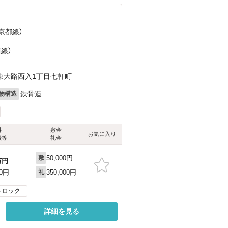
京都線）
西線）
東大路西入1丁目七軒町
鉄骨造
物構造
料
敷金
お気に入り
費等
礼金
50,000円
敷
万円
350,000円
00円
礼
トロック
詳細を見る