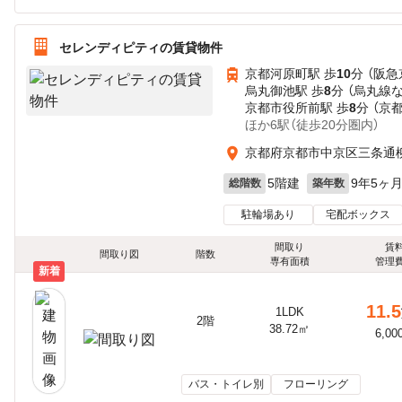
セレンディピティの賃貸物件
京都河原町駅 歩
10
分 （阪急
烏丸御池駅 歩
8
分 （烏丸線
京都市役所前駅 歩
8
分 （京
ほか6駅（徒歩20分圏内）
京都府京都市中京区三条通
5階建
9年5ヶ
総階数
築年数
駐輪場あり
宅配ボックス
間取り
賃
間取り図
階数
専有面積
管理
新着
11.5
1LDK
2階
38.72㎡
6,00
バス・トイレ別
フローリング