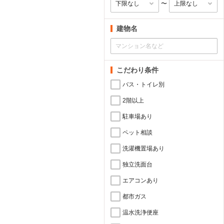
〜
建物名
こだわり条件
バス・トイレ別
2階以上
駐車場あり
ペット相談
洗濯機置場あり
独立洗面台
エアコンあり
都市ガス
温水洗浄便座