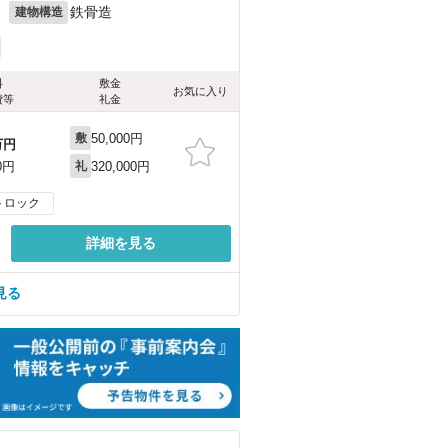
月
鉄骨造
建物構造
料
敷金
お気に入り
費等
礼金
50,000円
敷
万円
320,000円
0円
礼
トロック
詳細を見る
見る