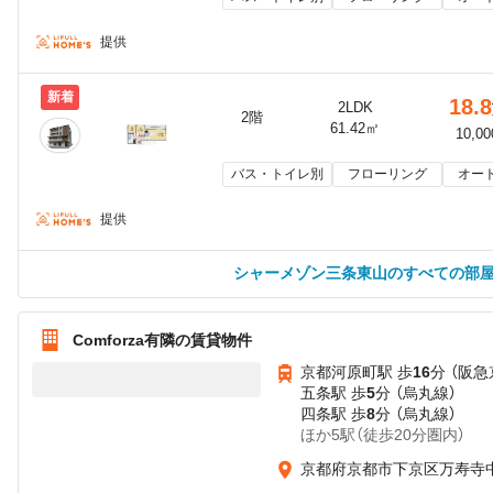
提供
新着
18.8
2LDK
2階
61.42㎡
10,0
バス・トイレ別
フローリング
オー
提供
シャーメゾン三条東山のすべての部
Comforza有隣の賃貸物件
京都河原町駅 歩
16
分 （阪急
五条駅 歩
5
分 （烏丸線）
四条駅 歩
8
分 （烏丸線）
ほか5駅（徒歩20分圏内）
京都府京都市下京区万寿寺