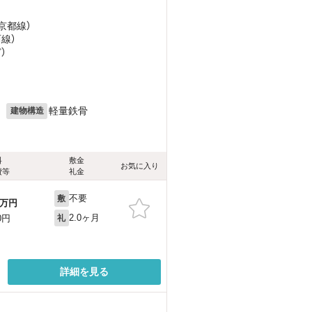
京都線）
西線）
ど
）
月
軽量鉄骨
建物構造
料
敷金
お気に入り
費等
礼金
不要
敷
万円
2.0ヶ月
0円
礼
詳細を見る