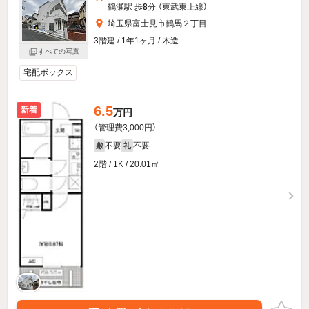
鶴瀬駅 歩
8
分 （東武東上線）
埼玉県富士見市鶴馬２丁目
3階建 / 1年1ヶ月 / 木造
すべての写真
宅配ボックス
6.5
新着
万円
（管理費3,000円）
不要
不要
敷
礼
2階 / 1K / 20.01㎡