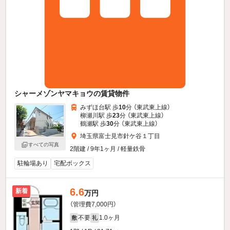
シャーメゾンヤマキョウの賃貸物件
みずほ台駅 歩
10
分 （東武東上線）
柳瀬川駅 歩
23
分 （東武東上線）
鶴瀬駅 歩
30
分 （東武東上線）
埼玉県富士見市針ケ谷１丁目
すべての写真
2階建 / 9年1ヶ月 / 軽量鉄骨
駐輪場あり
宅配ボックス
6.6
新着
万円
（管理費7,000円）
不要
1.0ヶ月
敷
礼