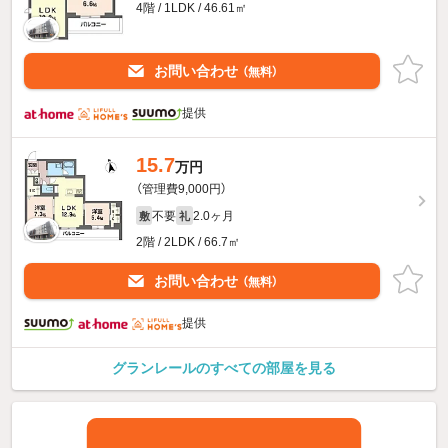
4階 / 1LDK / 46.61㎡
お問い合わせ
（無料）
提供
15.7
万円
（管理費9,000円）
不要
2.0ヶ月
敷
礼
2階 / 2LDK / 66.7㎡
お問い合わせ
（無料）
提供
グランレールのすべての部屋を見る