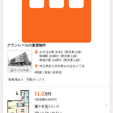
グランレールの賃貸物件
みずほ台駅 歩
3
分 （東武東上線）
鶴瀬駅 歩
18
分 （東武東上線）
柳瀬川駅 歩
22
分 （東武東上線）
埼玉県富士見市東みずほ台２丁目
すべての写真
4階建 / 新築 / 鉄骨造
駐輪場あり
宅配ボックス
11.2
万円
（管理費9,000円）
不要
2.0ヶ月
敷
礼
3階 / 1LDK / 46.61㎡