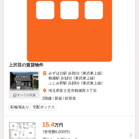
上沢荘の賃貸物件
みずほ台駅 歩
31
分 （東武東上線）
鶴瀬駅 歩
12
分 （東武東上線）
ふじみ野駅 歩
23
分 （東武東上線）
埼玉県富士見市鶴瀬西３丁目
すべての写真
2階建 / 新築 / 鉄骨造
駐輪場あり
宅配ボックス
15.4
万円
（管理費6,000円）