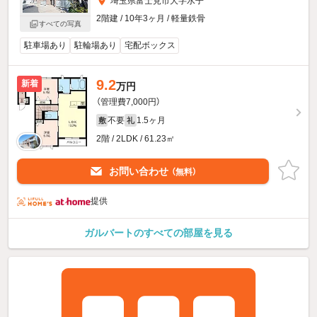
埼玉県富士見市大字水子
2階建 / 10年3ヶ月 / 軽量鉄骨
すべての写真
駐車場あり
駐輪場あり
宅配ボックス
9.2
新着
万円
（管理費7,000円）
不要
1.5ヶ月
敷
礼
2階 / 2LDK / 61.23㎡
お問い合わせ
（無料）
提供
ガルバートのすべての部屋を見る