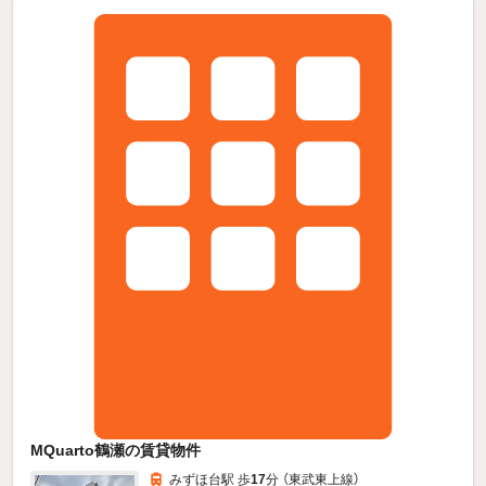
MQuarto鶴瀬の賃貸物件
みずほ台駅 歩
17
分 （東武東上線）