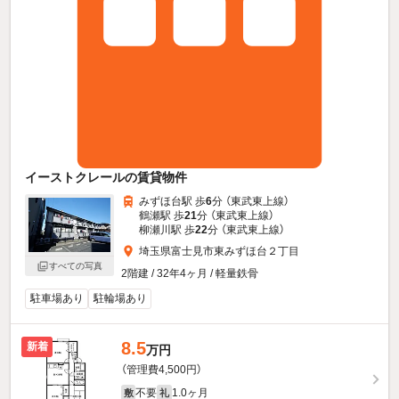
イーストクレールの賃貸物件
みずほ台駅 歩
6
分 （東武東上線）
鶴瀬駅 歩
21
分 （東武東上線）
柳瀬川駅 歩
22
分 （東武東上線）
埼玉県富士見市東みずほ台２丁目
すべての写真
2階建 / 32年4ヶ月 / 軽量鉄骨
駐車場あり
駐輪場あり
8.5
新着
万円
（管理費4,500円）
不要
1.0ヶ月
敷
礼