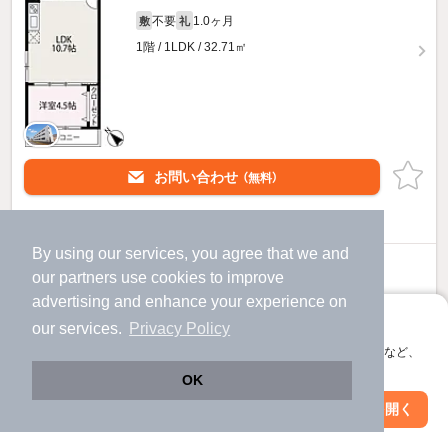
不要
1.0ヶ月
敷
礼
1階 / 1LDK / 32.71㎡
お問い合わせ
（無料）
提供
By using our services, you agree that we and
7.9
万円
our
partners
use cookies to improve
（管理費4,000円）
advertising and enhance your experience on
不要
1.0ヶ月
敷
礼
アプリに切り替えて、サクサクお部屋探し
our services.
Privacy Policy
3階 / 1LDK / 32.71㎡
会員登録なしですぐ使える。マップ検索やお気に入り保存など、
アプリ限定の便利な機能が使えます！
OK
Web版で続行
アプリを開く
駅・沿線を変更
絞り込み条件を変更