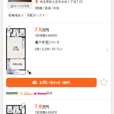
埼玉県富士見市水谷１丁目7-22
すべての写真
3階建 / 新築 / 木造
駐輪場あり
宅配ボックス
7.5
万円
（管理費4,000円）
不要
1.0ヶ月
敷
礼
1階 / 1LDK / 32.71㎡
お問い合わせ
（無料）
提供
7.6
万円
（管理費4,000円）