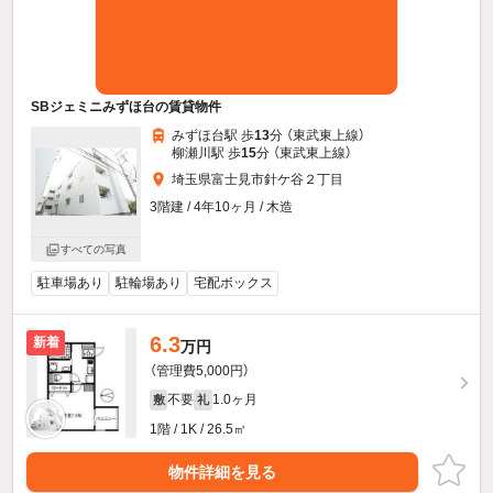
SBジェミニみずほ台の賃貸物件
みずほ台駅 歩
13
分 （東武東上線）
柳瀬川駅 歩
15
分 （東武東上線）
埼玉県富士見市針ケ谷２丁目
3階建 / 4年10ヶ月 / 木造
すべての写真
駐車場あり
駐輪場あり
宅配ボックス
6.3
新着
万円
（管理費5,000円）
不要
1.0ヶ月
敷
礼
1階 / 1K / 26.5㎡
物件詳細を見る