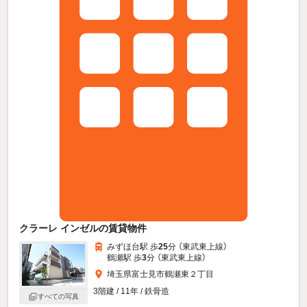
クラーレ インゼルの賃貸物件
みずほ台駅 歩
25
分 （東武東上線）
鶴瀬駅 歩
3
分 （東武東上線）
埼玉県富士見市鶴瀬東２丁目
3階建 / 11年 / 鉄骨造
すべての写真