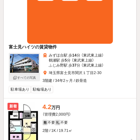
富士見ハイツの賃貸物件
みずほ台駅 歩
14
分 （東武東上線）
鶴瀬駅 歩
5
分 （東武東上線）
ふじみ野駅 歩
37
分 （東武東上線）
埼玉県富士見市関沢１丁目2-30
すべての写真
3階建 / 34年2ヶ月 / 鉄骨造
駐車場あり
駐輪場あり
4.2
新着
万円
（管理費2,000円）
不要
不要
敷
礼
2階 / 1K / 19.71㎡