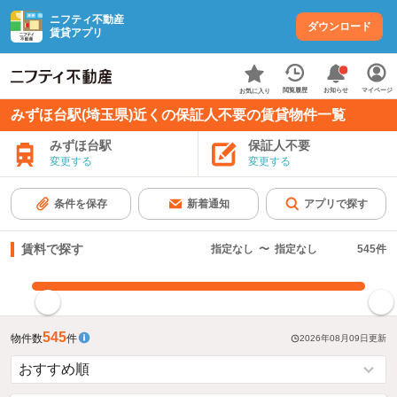
ニフティ不動産
ダウンロード
賃貸アプリ
お知らせ
閲覧履歴
マイページ
お気に入り
みずほ台駅(埼玉県)近くの保証人不要の賃貸物件一覧
みずほ台駅
保証人不要
変更する
変更する
条件を保存
新着通知
アプリで探す
賃料で探す
指定なし
〜
指定なし
545
件
指定した賃料で絞り込む
545
物件数
件
2026年08月09日
更新