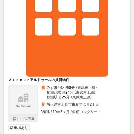
Ａｒｄｅｕｒアルドゥールの賃貸物件
みずほ台駅 歩
8
分 （東武東上線）
柳瀬川駅 歩
24
分 （東武東上線）
鶴瀬駅 歩
25
分 （東武東上線）
埼玉県富士見市東みずほ台2丁目
3階建 / 19年5ヶ月 / 鉄筋コンクリート
すべての写真
駐車場あり