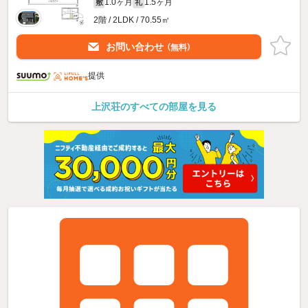
1.0ヶ月
1.5ヶ月
敷
礼
2階 / 2LDK / 70.55㎡
お問い合わせ
（無料）
提供
上沢荘のすべての部屋を見る