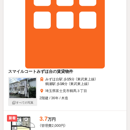
スマイルコートみずほ台の賃貸物件
みずほ台駅 歩
15
分 （東武東上線）
鶴瀬駅 歩
16
分 （東武東上線）
埼玉県富士見市鶴馬３丁目
2階建 / 36年 / 木造
すべての写真
3.7
新着
万円
（管理費2,000円）