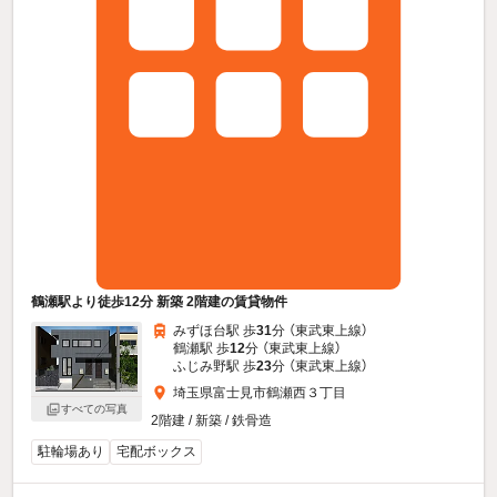
鶴瀬駅より徒歩12分 新築 2階建の賃貸物件
みずほ台駅 歩
31
分 （東武東上線）
鶴瀬駅 歩
12
分 （東武東上線）
ふじみ野駅 歩
23
分 （東武東上線）
埼玉県富士見市鶴瀬西３丁目
すべての写真
2階建 / 新築 / 鉄骨造
駐輪場あり
宅配ボックス