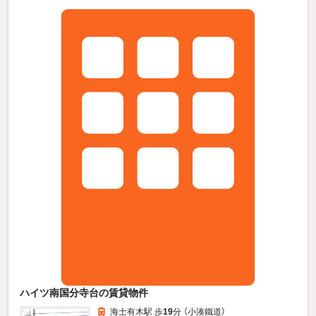
ハイツ南国分寺台の賃貸物件
海士有木駅 歩
19
分 （小湊鐵道）