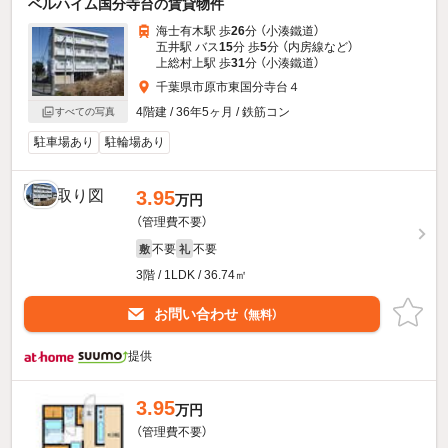
ベルハイム国分寺台の賃貸物件
海士有木駅 歩
26
分 （小湊鐵道）
五井駅 バス
15
分 歩
5
分 （内房線
など
）
上総村上駅 歩
31
分 （小湊鐵道）
千葉県市原市東国分寺台４
4階建 / 36年5ヶ月 / 鉄筋コン
すべての写真
駐車場あり
駐輪場あり
3.95
万円
（管理費不要）
不要
不要
敷
礼
3階 / 1LDK / 36.74㎡
お問い合わせ
（無料）
提供
3.95
万円
（管理費不要）