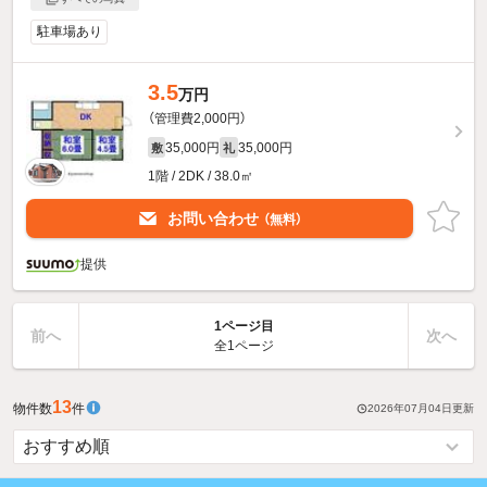
駐車場あり
3.5
万円
（管理費2,000円）
35,000円
35,000円
敷
礼
1階 / 2DK / 38.0㎡
お問い合わせ
（無料）
提供
1ページ目
前へ
次へ
全1ページ
13
物件数
件
2026年07月04日
更新