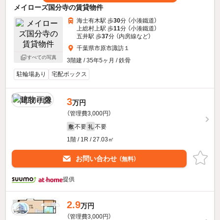
メイローズ国分寺の賃貸物件
海士有木駅 歩
30
分 （小湊鐵道）
上総村上駅 歩
11
分 （小湊鐵道）
五井駅 歩
37
分 （内房線
など
）
千葉県市原市諏訪１
すべての写真
3階建 / 35年5ヶ月 / 鉄骨
駐輪場あり
宅配ボックス
3
万円
（管理費3,000円）
不要
不要
敷
礼
1階 / 1R / 27.03㎡
お問い合わせ
（無料）
提供
2.9
万円
（管理費3,000円）