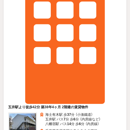
五井駅より徒歩42分 築38年4ヶ月 2階建の賃貸物件
海士有木駅 歩
37
分 （小湊鐵道）
五井駅 バス
7
分 歩
6
分 （内房線
など
）
八幡宿駅 バス
14
分 歩
6
分 （内房線）