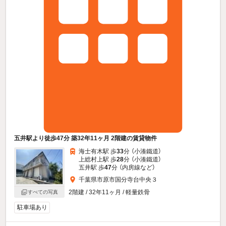
五井駅より徒歩47分 築32年11ヶ月 2階建の賃貸物件
海士有木駅 歩
33
分 （小湊鐵道）
上総村上駅 歩
28
分 （小湊鐵道）
五井駅 歩
47
分 （内房線
など
）
千葉県市原市国分寺台中央３
2階建 / 32年11ヶ月 / 軽量鉄骨
すべての写真
駐車場あり