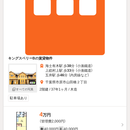
キングスベリーBの賃貸物件
海士有木駅 歩
38
分 （小湊鐵道）
上総村上駅 歩
33
分 （小湊鐵道）
五井駅 歩
46
分 （内房線
など
）
千葉県市原市山田橋２丁目
2階建 / 37年1ヶ月 / 木造
すべての写真
駐車場あり
4
万円
（管理費2,000円）
40,000円
40,000円
敷
礼