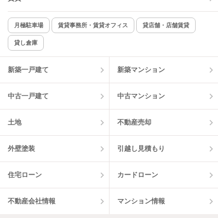
新着のみ
インターネット無料
月極駐車場
賃貸事務所・賃貸オフィス
貸店舗・店舗賃貸
貸し倉庫
該当件数:
物件一覧に反映
13
件
新築一戸建て
新築マンション
中古一戸建て
中古マンション
土地
不動産売却
外壁塗装
引越し見積もり
住宅ローン
カードローン
不動産会社情報
マンション情報