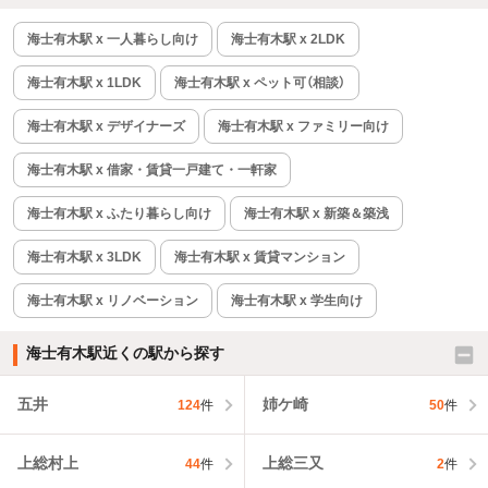
海士有木駅 x 一人暮らし向け
海士有木駅 x 2LDK
海士有木駅 x 1LDK
海士有木駅 x ペット可（相談）
海士有木駅 x デザイナーズ
海士有木駅 x ファミリー向け
海士有木駅 x 借家・賃貸一戸建て・一軒家
海士有木駅 x ふたり暮らし向け
海士有木駅 x 新築＆築浅
海士有木駅 x 3LDK
海士有木駅 x 賃貸マンション
海士有木駅 x リノベーション
海士有木駅 x 学生向け
海士有木駅近くの駅から探す
五井
姉ケ崎
124
件
50
件
上総村上
上総三又
44
件
2
件