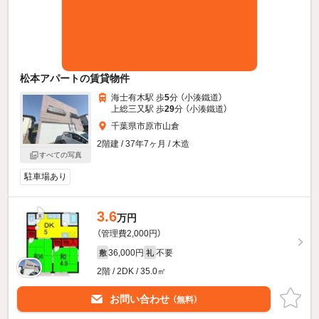
松本アパートの賃貸物件
海士有木駅 歩
5
分 （小湊鐵道）
上総三又駅 歩
29
分 （小湊鐵道）
千葉県市原市山倉
2階建 / 37年7ヶ月 / 木造
すべての写真
駐車場あり
3.6
万円
（管理費2,000円）
36,000円
不要
敷
礼
2階 / 2DK / 35.0㎡
お問い合わせ
（無料）