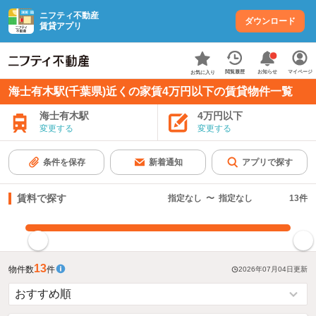
ニフティ不動産
ダウンロード
賃貸アプリ
お知らせ
閲覧履歴
マイページ
お気に入り
海士有木駅(千葉県)近くの家賃4万円以下の賃貸物件一覧
海士有木駅
4万円以下
変更する
変更する
条件を保存
新着通知
アプリで探す
賃料で探す
指定なし
〜
指定なし
13
件
指定した賃料で絞り込む
13
物件数
件
2026年07月04日
更新