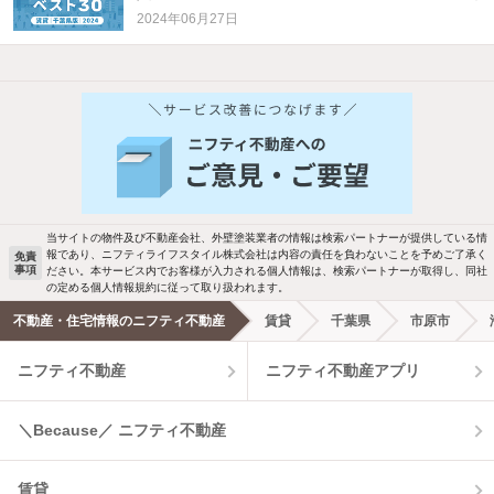
2024年06月27日
他の人はこんな条件で絞り込んでいます！
人気のこだわり条件
バス・トイレ別
2階以上
駐車場あり
ペット相談
当サイトの物件及び不動産会社、外壁塗装業者の情報は検索パートナーが提供している情
報であり、ニフティライフスタイル株式会社は内容の責任を負わないことを予めご了承く
免責
事項
ださい。本サービス内でお客様が入力される個人情報は、検索パートナーが取得し、同社
洗濯機置場あり
独立洗面台
の定める個人情報規約に従って取り扱われます。
不動産・住宅情報のニフティ不動産
賃貸
千葉県
市原市
エアコンあり
都市ガス
ニフティ不動産
ニフティ不動産アプリ
温水洗浄便座
オートロック
＼Because／ ニフティ不動産
コンロ2口以上
追焚き機能
賃貸
TV付インターホン
角部屋