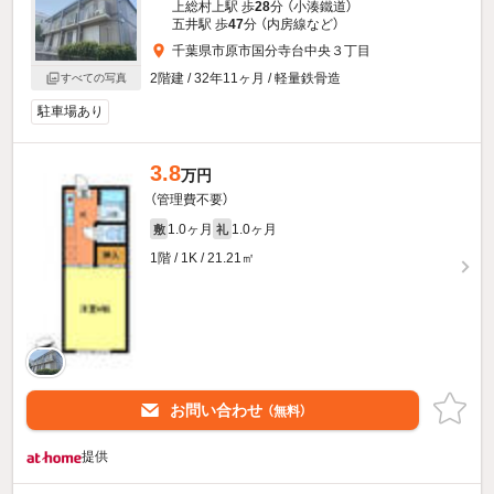
上総村上駅 歩
28
分 （小湊鐵道）
五井駅 歩
47
分 （内房線
など
）
千葉県市原市国分寺台中央３丁目
2階建 / 32年11ヶ月 / 軽量鉄骨造
すべての写真
駐車場あり
3.8
万円
（管理費不要）
1.0ヶ月
1.0ヶ月
敷
礼
1階 / 1K / 21.21㎡
お問い合わせ
（無料）
提供