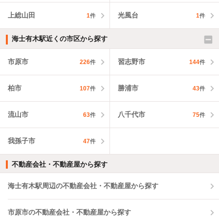
上総山田
光風台
1
件
1
件
海士有木駅近くの市区から探す
市原市
習志野市
226
件
144
件
柏市
勝浦市
107
件
43
件
流山市
八千代市
63
件
75
件
我孫子市
47
件
不動産会社・不動産屋から探す
海士有木駅周辺の不動産会社・不動産屋から探す
市原市の不動産会社・不動産屋から探す