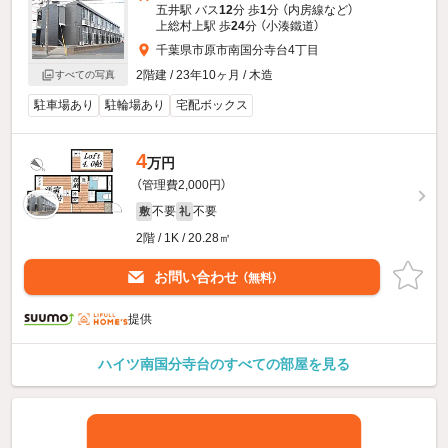
五井駅 バス
12
分 歩
1
分 （内房線
など
）
上総村上駅 歩
24
分 （小湊鐵道）
千葉県市原市南国分寺台4丁目
2階建 / 23年10ヶ月 / 木造
すべての写真
駐車場あり
駐輪場あり
宅配ボックス
4
万円
（管理費2,000円）
不要
不要
敷
礼
2階 / 1K / 20.28㎡
お問い合わせ
（無料）
提供
ハイツ南国分寺台のすべての部屋を見る