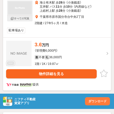
海士有木駅 歩
28
分 （小湊鐵道）
五井駅 バス
11
分 歩
10
分 （内房線
など
）
上総村上駅 歩
28
分 （小湊鐵道）
千葉県市原市国分寺台中央2丁目
すべての写真
2階建 / 27年5ヶ月 / 木造
駐車場あり
3.6
万円
（管理費6,000円）
不要
36,000円
敷
礼
1階 / 1K / 19.87㎡
物件詳細を見る
提供
ニフティ不動産
ダウンロード
賃貸アプリ