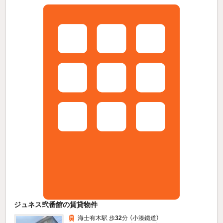
ジュネス弐番館の賃貸物件
海士有木駅 歩
32
分 （小湊鐵道）