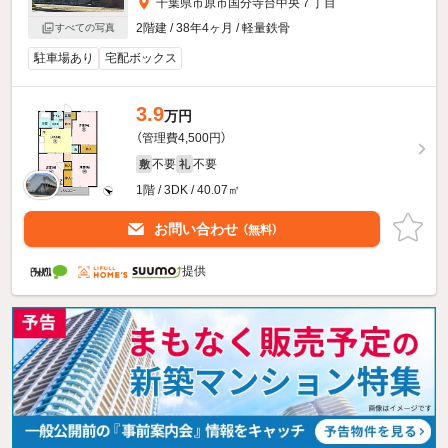
千葉県市原市国分寺台中央７丁目
2階建 / 38年4ヶ月 / 軽量鉄骨
すべての写真
駐車場あり
宅配ボックス
3.9
万円
（管理費4,500円）
不要
不要
敷
礼
1階 / 3DK / 40.07㎡
お問い合わせ
（無料）
提供