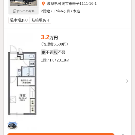
岐阜県可児市東帷子1111-16-1
2階建 / 17年6ヶ月 / 木造
すべての写真
駐車場あり
駐輪場あり
3.2
万円
（管理費6,500円）
不要
不要
敷
礼
1階 / 1K / 23.18㎡