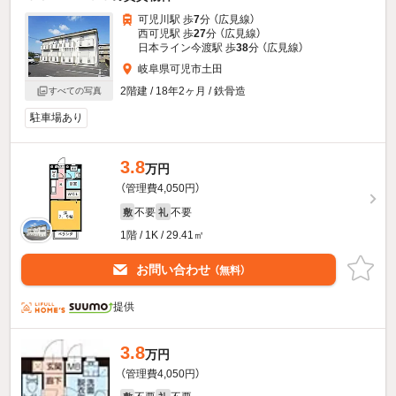
可児川駅 歩
7
分 （広見線）
西可児駅 歩
27
分 （広見線）
日本ライン今渡駅 歩
38
分 （広見線）
岐阜県可児市土田
2階建 / 18年2ヶ月 / 鉄骨造
すべての写真
駐車場あり
3.8
万円
（管理費4,050円）
不要
不要
敷
礼
1階 / 1K / 29.41㎡
お問い合わせ
（無料）
提供
3.8
万円
（管理費4,050円）