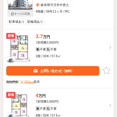
岐阜県可児市中恵土
4階建 / 38年11ヶ月 / RC
すべての写真
駐車場あり
駐輪場あり
3.7
新着
万円
（管理費3,000円）
不要
不要
敷
礼
1階 / 3DK / 57.6㎡
お問い合わせ
（無料）
提供
4
新着
万円
（管理費3,000円）
不要
不要
敷
礼
4階 / 3DK / 57.6㎡