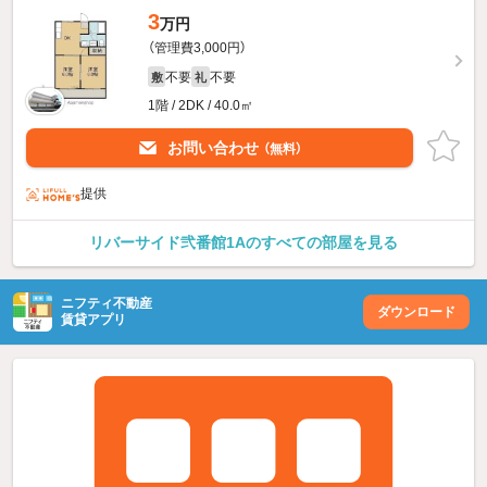
3
万円
（管理費3,000円）
不要
不要
敷
礼
1階 / 2DK / 40.0㎡
お問い合わせ
（無料）
提供
リバーサイド弐番館1Aのすべての部屋を見る
ニフティ不動産
ダウンロード
賃貸アプリ