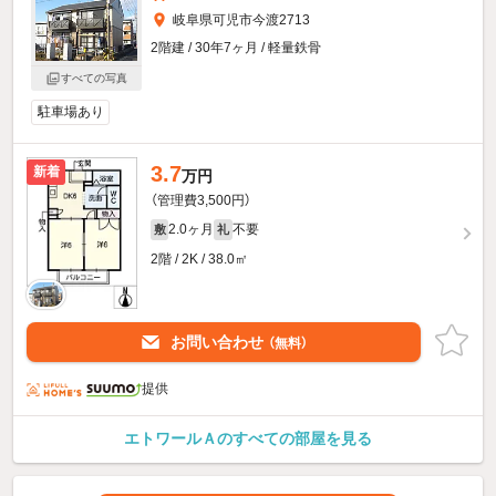
岐阜県可児市今渡2713
2階建 / 30年7ヶ月 / 軽量鉄骨
すべての写真
駐車場あり
3.7
新着
万円
（管理費3,500円）
2.0ヶ月
不要
敷
礼
2階 / 2K / 38.0㎡
お問い合わせ
（無料）
提供
エトワールＡのすべての部屋を見る