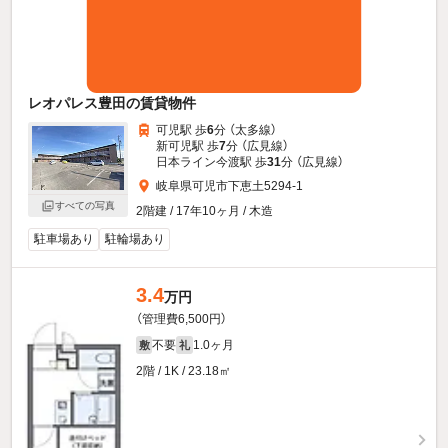
レオパレス豊田の賃貸物件
可児駅 歩
6
分 （太多線）
新可児駅 歩
7
分 （広見線）
日本ライン今渡駅 歩
31
分 （広見線）
岐阜県可児市下恵土5294-1
すべての写真
2階建 / 17年10ヶ月 / 木造
駐車場あり
駐輪場あり
3.4
万円
（管理費6,500円）
不要
1.0ヶ月
敷
礼
2階 / 1K / 23.18㎡