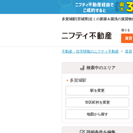
多賀城駅(宮城県)近くの新築＆築浅の賃貸
借りる
賃貸
不動産・住宅情報のニフティ不動産
賃貸
検索中のエリア
多賀城駅
駅を変更
市区町村を変更
地図から探す
詳細条件を編集