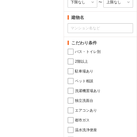
〜
建物名
こだわり条件
バス・トイレ別
2階以上
駐車場あり
ペット相談
洗濯機置場あり
独立洗面台
エアコンあり
都市ガス
温水洗浄便座