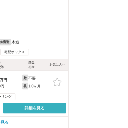
木造
物構造
宅配ボックス
料
敷金
お気に入り
費等
礼金
不要
敷
万円
1.0ヶ月
0円
礼
ーリング
詳細を見る
を見る