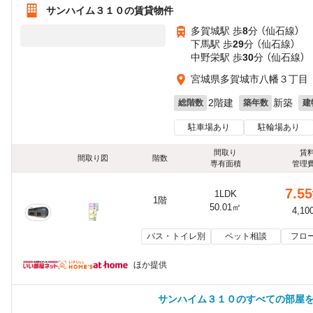
サンハイム３１０の賃貸物件
多賀城駅 歩
8
分 （仙石線）
下馬駅 歩
29
分 （仙石線）
中野栄駅 歩
30
分 （仙石線）
宮城県多賀城市八幡３丁目
2階建
新築
総階数
築年数
建
駐車場あり
駐輪場あり
間取り
賃
間取り図
階数
専有面積
管理
7.55
1LDK
1階
50.01㎡
4,10
バス・トイレ別
ペット相談
フロ
ほか提供
サンハイム３１０のすべての部屋