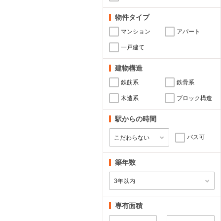
物件タイプ
マンション
アパート
一戸建て
建物構造
鉄筋系
鉄骨系
木造系
ブロック構造
駅からの時間
バス可
築年数
専有面積