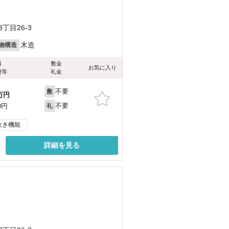
）
丁目26-3
木造
物構造
料
敷金
お気に入り
費等
礼金
不要
敷
万円
不要
0円
礼
炊き機能
詳細を見る
）