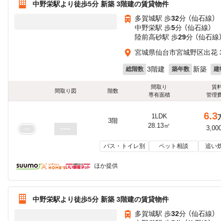
中野栄駅より徒歩5分 新築 3階建の賃貸物件
多賀城駅 歩
32
分 （仙石線）
中野栄駅 歩
5
分 （仙石線）
陸前高砂駅 歩
29
分 （仙石線
宮城県仙台市宮城野区出花 3
3階建
新築
総階数
築年数
建
間取り
賃
間取り図
階数
専有面積
管理
6.3
1LDK
3階
28.13㎡
3,00
バス・トイレ別
ペット相談
追い
ほか提供
中野栄駅より徒歩5分 新築 3階建の賃貸物件
多賀城駅 歩
32
分 （仙石線）