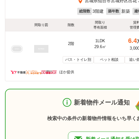
宮城県仙台市宮城野区出花 3
3階建
新築
総階数
築年数
建
間取り
賃
間取り図
階数
専有面積
管理
6.4
1LDK
2階
29.6㎡
3,00
バス・トイレ別
ペット相談
追い
ほか提供
新着物件メール通知
検索中の条件の新着物件情報をいち早く