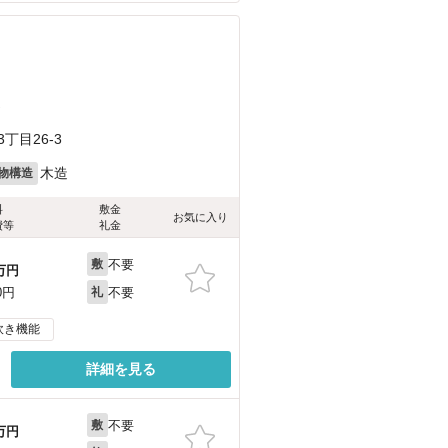
）
丁目26-3
木造
物構造
料
敷金
お気に入り
費等
礼金
不要
敷
万円
不要
0円
礼
炊き機能
詳細を見る
不要
敷
万円