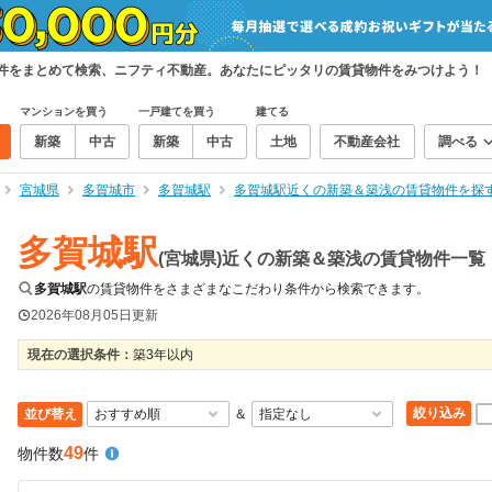
物件をまとめて検索、ニフティ不動産。あなたにピッタリの賃貸物件をみつけよう！
マンションを買う
一戸建てを買う
建てる
新築
中古
新築
中古
土地
不動産会社
調べる
宮城県
多賀城市
多賀城駅
多賀城駅近くの新築＆築浅の賃貸物件を探
多賀城駅
(宮城県)近くの新築＆築浅の賃貸物件一覧
多賀城駅
の賃貸物件をさまざまなこだわり条件から検索できます。
2026年08月05日
更新
現在の選択条件：
築3年以内
絞り込み
並び替え
＆
49
物件数
件