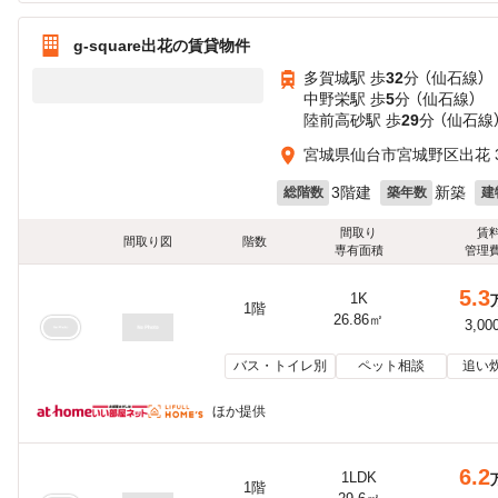
g-square出花の賃貸物件
多賀城駅 歩
32
分 （仙石線）
中野栄駅 歩
5
分 （仙石線）
陸前高砂駅 歩
29
分 （仙石線
宮城県仙台市宮城野区出花 3
3階建
新築
総階数
築年数
建
間取り
賃
間取り図
階数
専有面積
管理
5.3
1K
1階
26.86㎡
3,00
バス・トイレ別
ペット相談
追い
ほか提供
6.2
1LDK
1階