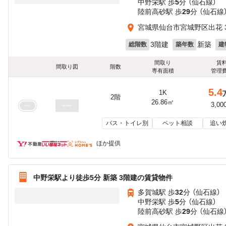
中野栄駅 歩
5
分 （仙石線）
陸前高砂駅 歩
29
分 （仙石線
宮城県仙台市宮城野区出花 3
3階建
新築
総階数
築年数
建
間取り
賃
間取り図
階数
専有面積
管理
5.4
1K
2階
26.86㎡
3,00
バス・トイレ別
ペット相談
追い
ほか提供
中野栄駅より徒歩5分 新築 3階建の賃貸物件
多賀城駅 歩
32
分 （仙石線）
中野栄駅 歩
5
分 （仙石線）
陸前高砂駅 歩
29
分 （仙石線