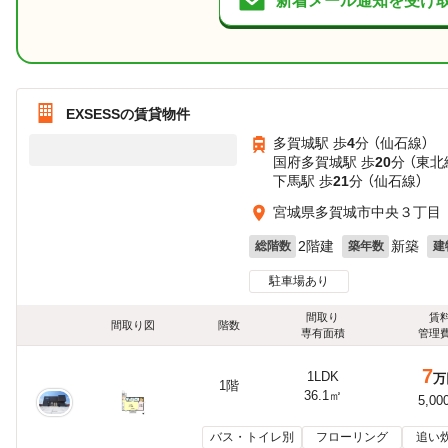
新着メール通知を受け
EXSESSの賃貸物件
多賀城駅 歩
4
分 （仙石線）
国府多賀城駅 歩
20
分 （東北
下馬駅 歩
21
分 （仙石線）
宮城県多賀城市中央３丁目
2階建
新築
総階数
築年数
建
駐車場あり
間取り
賃
間取り図
階数
専有面積
管理
7
1LDK
万
1階
36.1㎡
5,00
バス・トイレ別
フローリング
追い