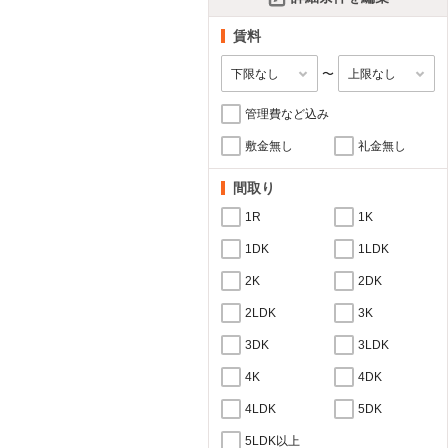
賃料
〜
管理費など込み
敷金無し
礼金無し
間取り
1R
1K
1DK
1LDK
2K
2DK
2LDK
3K
3DK
3LDK
4K
4DK
4LDK
5DK
5LDK以上