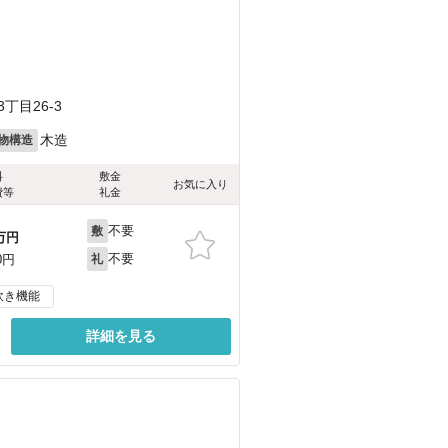
）
丁目26-3
木造
物構造
料
敷金
お気に入り
費等
礼金
不要
敷
万円
不要
0円
礼
炊き機能
詳細を見る