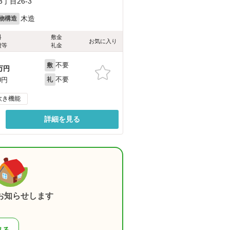
丁目26-3
木造
物構造
料
敷金
お気に入り
費等
礼金
不要
敷
万円
不要
0円
礼
炊き機能
詳細を見る
お知らせします