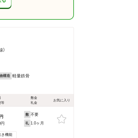
取る
線）
軽量鉄骨
物構造
料
敷金
お気に入り
費等
礼金
不要
敷
円
1.0ヶ月
0円
礼
炊き機能