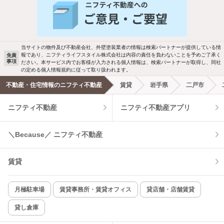
バス・トイレ別
2階以上
駐車場あり
ペット相談
当サイトの物件及び不動産会社、外壁塗装業者の情報は検索パートナーが提供している情
報であり、ニフティライフスタイル株式会社は内容の責任を負わないことを予めご了承く
免責
事項
ださい。本サービス内でお客様が入力される個人情報は、検索パートナーが取得し、同社
洗濯機置場あり
独立洗面台
の定める個人情報規約に従って取り扱われます。
不動産・住宅情報のニフティ不動産
賃貸
岩手県
二戸市
エアコンあり
都市ガス
ニフティ不動産
ニフティ不動産アプリ
温水洗浄便座
オートロック
＼Because／ ニフティ不動産
コンロ2口以上
追焚き機能
賃貸
TV付インターホン
角部屋
新着のみ
インターネット無料
月極駐車場
賃貸事務所・賃貸オフィス
貸店舗・店舗賃貸
貸し倉庫
該当件数:
物件一覧に反映