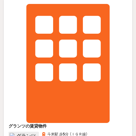
グランツの賃貸物件
斗米駅 歩
5
分 （ＩＧＲ線）