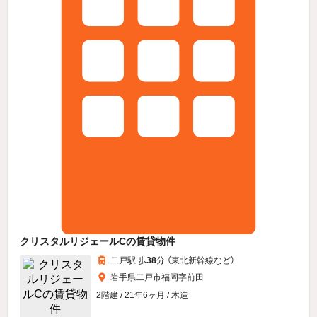
クリスタルリジェールCの賃貸物件
二戸駅 歩
38
分 （東北新幹線
など
）
岩手県二戸市福岡字前田
2階建 / 21年6ヶ月 / 木造