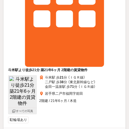
斗米駅より徒歩21分 築21年6ヶ月 2階建の賃貸物件
斗米駅 歩
21
分 （ＩＧＲ線）
二戸駅 歩
38
分 （東北新幹線
など
）
金田一温泉駅 歩
71
分 （ＩＧＲ線）
岩手県二戸市福岡字前田
2階建 / 21年6ヶ月 / 木造
すべての写真
駐輪場あり