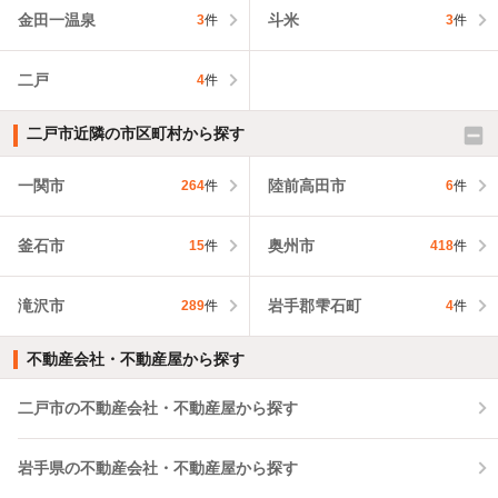
金田一温泉
斗米
3
件
3
件
二戸
4
件
二戸市近隣の市区町村から探す
一関市
陸前高田市
264
件
6
件
釜石市
奥州市
15
件
418
件
滝沢市
岩手郡雫石町
289
件
4
件
不動産会社・不動産屋から探す
二戸市の不動産会社・不動産屋から探す
岩手県の不動産会社・不動産屋から探す