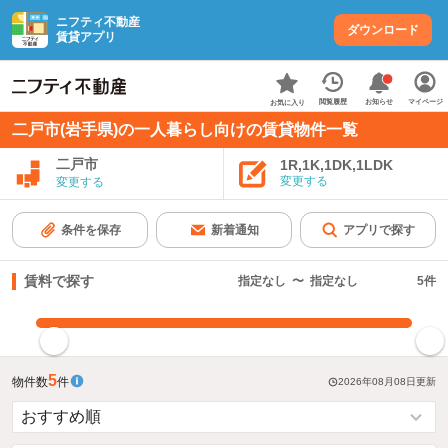
ニフティ不動産
ダウンロード
賃貸アプリ
お知らせ
閲覧履歴
マイページ
お気に入り
二戸市(岩手県)の一人暮らし向けの賃貸物件一覧
二戸市
1R,1K,1DK,1LDK
変更する
変更する
条件を保存
新着通知
アプリで探す
賃料で探す
指定なし
〜
指定なし
5
件
指定した賃料で絞り込む
5
物件数
件
2026年08月08日
更新