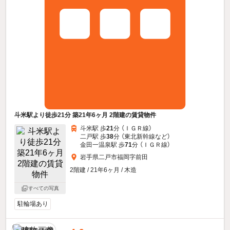
斗米駅より徒歩21分 築21年6ヶ月 2階建の賃貸物件
斗米駅 歩
21
分 （ＩＧＲ線）
二戸駅 歩
38
分 （東北新幹線
など
）
金田一温泉駅 歩
71
分 （ＩＧＲ線）
岩手県二戸市福岡字前田
2階建 / 21年6ヶ月 / 木造
すべての写真
駐輪場あり