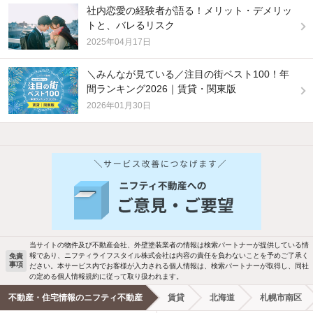
社内恋愛の経験者が語る！メリット・デメリッ
トと、バレるリスク
2025年04月17日
＼みんなが見ている／注目の街ベスト100！年
間ランキング2026｜賃貸・関東版
2026年01月30日
他の人はこんな条件で絞り込んでいます！
人気のこだわり条件
新着物件メール通知
バス・トイレ別
2階以上
検索中の条件の新着物件情報をいち早く
駐車場あり
ペット相談
お知らせします
当サイトの物件及び不動産会社、外壁塗装業者の情報は検索パートナーが提供している情
報であり、ニフティライフスタイル株式会社は内容の責任を負わないことを予めご了承く
免責
事項
ださい。本サービス内でお客様が入力される個人情報は、検索パートナーが取得し、同社
洗濯機置場あり
独立洗面台
新着メール通知を受け取る
の定める個人情報規約に従って取り扱われます。
不動産・住宅情報のニフティ不動産
賃貸
北海道
札幌市南区
エアコンあり
都市ガス