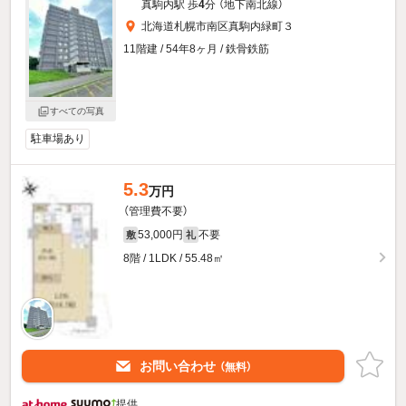
真駒内駅 歩
4
分 （地下南北線）
北海道札幌市南区真駒内緑町３
11階建 / 54年8ヶ月 / 鉄骨鉄筋
すべての写真
駐車場あり
5.3
万円
（管理費不要）
53,000円
不要
敷
礼
8階 / 1LDK / 55.48㎡
お問い合わせ
（無料）
提供