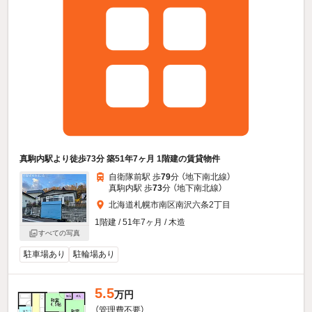
真駒内駅より徒歩73分 築51年7ヶ月 1階建の賃貸物件
自衛隊前駅 歩
79
分 （地下南北線）
真駒内駅 歩
73
分 （地下南北線）
北海道札幌市南区南沢六条2丁目
1階建 / 51年7ヶ月 / 木造
すべての写真
駐車場あり
駐輪場あり
5.5
万円
（管理費不要）