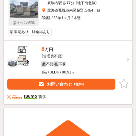
真駒内駅 歩
77
分 （地下南北線）
北海道札幌市南区藤野五条4丁目
2階建 / 38年1ヶ月 / 木造
すべての写真
駐車場あり
駐輪場あり
8
万円
（管理費不要）
不要
不要
敷
礼
1階 / 3LDK / 90.91㎡
お問い合わせ
（無料）
提供