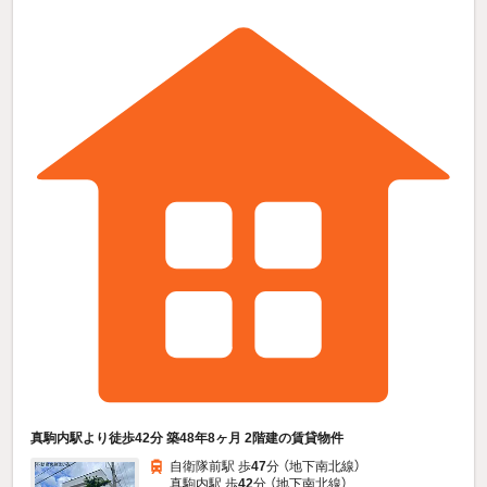
真駒内駅より徒歩42分 築48年8ヶ月 2階建の賃貸物件
自衛隊前駅 歩
47
分 （地下南北線）
真駒内駅 歩
42
分 （地下南北線）