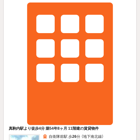
真駒内駅より徒歩4分 築54年8ヶ月 11階建の賃貸物件
自衛隊前駅 歩
26
分 （地下南北線）