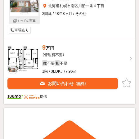
北海道札幌市南区川沿一条６丁目
2階建 / 48年8ヶ月 / その他
すべての写真
駐車場あり
9
万円
（管理費不要）
不要
不要
敷
礼
1階 / 3LDK / 77.96㎡
お問い合わせ
（無料）
提供