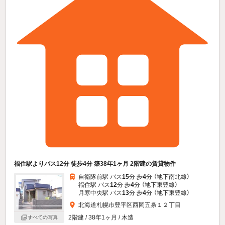
福住駅よりバス12分 徒歩4分 築38年1ヶ月 2階建の賃貸物件
自衛隊前駅 バス
15
分 歩
4
分 （地下南北線）
福住駅 バス
12
分 歩
4
分 （地下東豊線）
月寒中央駅 バス
13
分 歩
4
分 （地下東豊線）
北海道札幌市豊平区西岡五条１２丁目
2階建 / 38年1ヶ月 / 木造
すべての写真