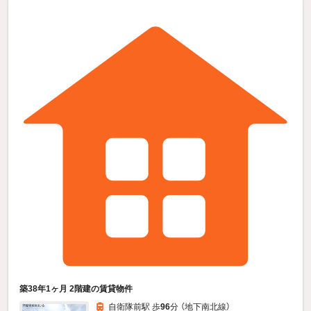
築38年1ヶ月 2階建の賃貸物件
自衛隊前駅 歩
96
分 （地下南北線）