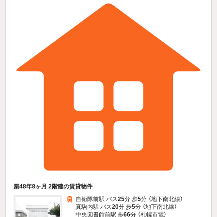
築48年8ヶ月 2階建の賃貸物件
自衛隊前駅 バス
25
分 歩
5
分 （地下南北線）
真駒内駅 バス
20
分 歩
5
分 （地下南北線）
中央図書館前駅 歩
66
分 （札幌市電）