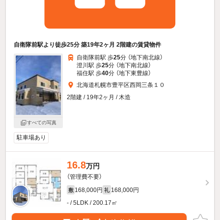
自衛隊前駅より徒歩25分 築19年2ヶ月 2階建の賃貸物件
自衛隊前駅 歩
25
分 （地下南北線）
澄川駅 歩
25
分 （地下南北線）
福住駅 歩
40
分 （地下東豊線）
北海道札幌市豊平区西岡三条１０
2階建 / 19年2ヶ月 / 木造
すべての写真
駐車場あり
16.8
万円
（管理費不要）
168,000円
168,000円
敷
礼
- / 5LDK / 200.17㎡