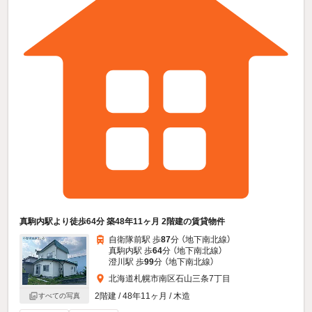
真駒内駅より徒歩64分 築48年11ヶ月 2階建の賃貸物件
自衛隊前駅 歩
87
分 （地下南北線）
真駒内駅 歩
64
分 （地下南北線）
澄川駅 歩
99
分 （地下南北線）
北海道札幌市南区石山三条7丁目
2階建 / 48年11ヶ月 / 木造
すべての写真