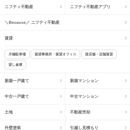
ニフティ不動産
ニフティ不動産アプリ
温水洗浄便座
オートロック
＼Because／ ニフティ不動産
コンロ2口以上
追焚き機能
賃貸
TV付インターホン
角部屋
新着のみ
インターネット無料
月極駐車場
賃貸事務所・賃貸オフィス
貸店舗・店舗賃貸
貸し倉庫
該当件数:
物件一覧に反映
10
件
新築一戸建て
新築マンション
中古一戸建て
中古マンション
土地
不動産売却
外壁塗装
引越し見積もり