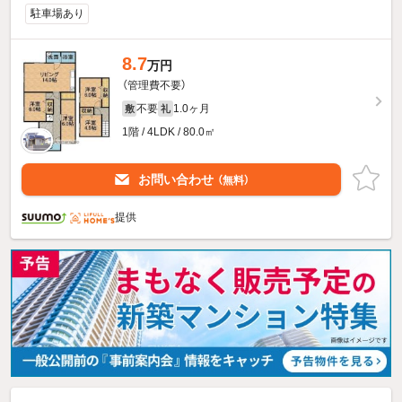
駐車場あり
8.7
万円
（管理費不要）
不要
1.0ヶ月
敷
礼
1階 / 4LDK / 80.0㎡
お問い合わせ
（無料）
提供