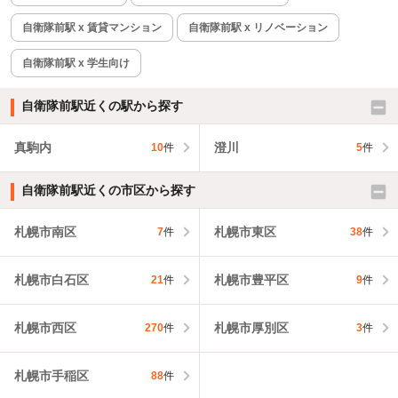
自衛隊前駅 x 賃貸マンション
自衛隊前駅 x リノベーション
自衛隊前駅 x 学生向け
自衛隊前駅近くの駅から探す
真駒内
澄川
10
件
5
件
自衛隊前駅近くの市区から探す
札幌市南区
札幌市東区
7
件
38
件
札幌市白石区
札幌市豊平区
21
件
9
件
札幌市西区
札幌市厚別区
270
件
3
件
札幌市手稲区
88
件