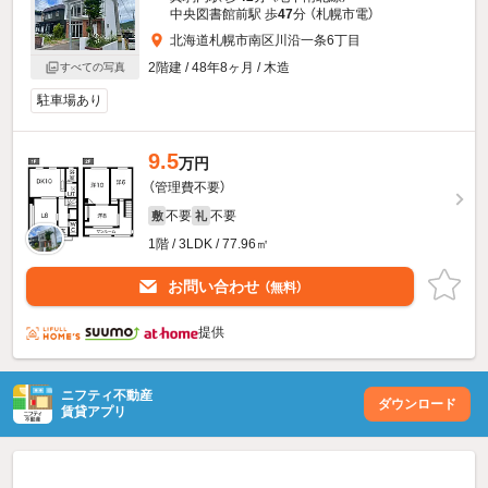
中央図書館前駅 歩
47
分 （札幌市電）
北海道札幌市南区川沿一条6丁目
2階建 / 48年8ヶ月 / 木造
すべての写真
駐車場あり
9.5
万円
（管理費不要）
不要
不要
敷
礼
1階 / 3LDK / 77.96㎡
お問い合わせ
（無料）
提供
ニフティ不動産
ダウンロード
賃貸アプリ