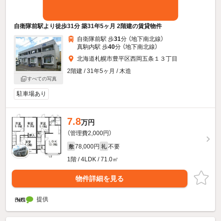
自衛隊前駅より徒歩31分 築31年5ヶ月 2階建の賃貸物件
自衛隊前駅 歩
31
分 （地下南北線）
真駒内駅 歩
40
分 （地下南北線）
北海道札幌市豊平区西岡五条１３丁目
2階建 / 31年5ヶ月 / 木造
すべての写真
駐車場あり
7.8
万円
（管理費2,000円）
78,000円
不要
敷
礼
1階 / 4LDK / 71.0㎡
物件詳細を見る
提供