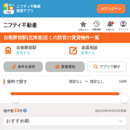
ニフティ不動産
ダウンロード
賃貸アプリ
お知らせ
閲覧履歴
マイページ
お気に入り
自衛隊前駅(北海道)近くの防音の賃貸物件一覧
自衛隊前駅
楽器相談
変更する
変更する
条件を保存
新着通知
アプリで探す
賃料で探す
指定なし
〜
指定なし
10
件
指定した賃料で絞り込む
10
物件数
件
2026年08月03日
更新