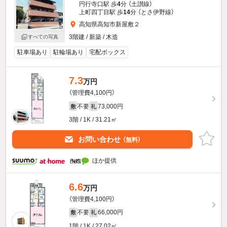
円行寺口駅 歩
4
分 （土讃線）
上町四丁目駅 歩
14
分 （とさ伊野線）
高知県高知市新屋敷２
3階建 / 新築 / 木造
すべての写真
駐車場あり
駐輪場あり
宅配ボックス
7.3
万円
（管理費4,100円）
不要
73,000円
敷
礼
3階 / 1K / 31.21㎡
お問い合わせ
（無料）
ほか提供
6.6
万円
（管理費4,100円）
不要
66,000円
敷
礼
1階 / 1K / 27.02㎡