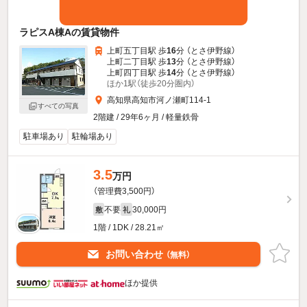
ラピスA棟Aの賃貸物件
上町五丁目駅 歩
16
分 （とさ伊野線）
上町二丁目駅 歩
13
分 （とさ伊野線）
上町四丁目駅 歩
14
分 （とさ伊野線）
ほか1駅（徒歩20分圏内）
高知県高知市河ノ瀬町114-1
すべての写真
2階建 / 29年6ヶ月 / 軽量鉄骨
駐車場あり
駐輪場あり
3.5
万円
（管理費3,500円）
不要
30,000円
敷
礼
1階 / 1DK / 28.21㎡
お問い合わせ
（無料）
ほか提供