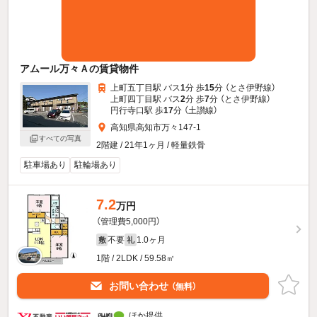
アムール万々Ａの賃貸物件
上町五丁目駅 バス
1
分 歩
15
分 （とさ伊野線）
上町四丁目駅 バス
2
分 歩
7
分 （とさ伊野線）
円行寺口駅 歩
17
分 （土讃線）
高知県高知市万々147-1
すべての写真
2階建 / 21年1ヶ月 / 軽量鉄骨
駐車場あり
駐輪場あり
7.2
万円
（管理費5,000円）
不要
1.0ヶ月
敷
礼
1階 / 2LDK / 59.58㎡
お問い合わせ
（無料）
ほか提供