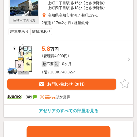
上町二丁目駅 歩
15
分 （とさ伊野線）
上町四丁目駅 歩
18
分 （とさ伊野線）
高知県高知市南河ノ瀬町129-1
すべての写真
2階建 / 17年2ヶ月 / 軽量鉄骨
駐車場あり
駐輪場あり
5.8
万円
（管理費4,000円）
不要
1.0ヶ月
敷
礼
1階 / 1LDK / 40.32㎡
お問い合わせ
（無料）
ほか提供
アゼリアのすべての部屋を見る