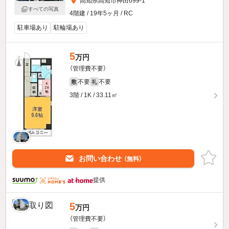
高知県高知市神田699-1
すべての写真
4階建 / 19年5ヶ月 / RC
駐車場あり
駐輪場あり
5
万円
（管理費不要）
不要
不要
敷
礼
3階 / 1K / 33.11㎡
お問い合わせ
（無料）
提供
5
万円
（管理費不要）