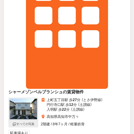
シャーメゾンベルブランシュの賃貸物件
上町五丁目駅 歩
27
分 （とさ伊野線）
円行寺口駅 歩
12
分 （土讃線）
入明駅 歩
22
分 （土讃線）
高知県高知市中万々
2階建 / 8年7ヶ月 / 軽量鉄骨
すべての写真
駐車場あり