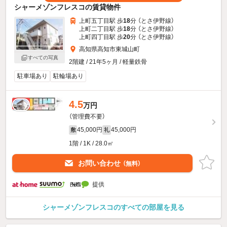
シャーメゾンフレスコの賃貸物件
上町五丁目駅 歩
18
分 （とさ伊野線）
上町二丁目駅 歩
18
分 （とさ伊野線）
上町四丁目駅 歩
20
分 （とさ伊野線）
高知県高知市東城山町
すべての写真
2階建 / 21年5ヶ月 / 軽量鉄骨
駐車場あり
駐輪場あり
4.5
新着
万円
（管理費不要）
45,000円
45,000円
敷
礼
1階 / 1K / 28.0㎡
お問い合わせ
（無料）
提供
シャーメゾンフレスコのすべての部屋を見る