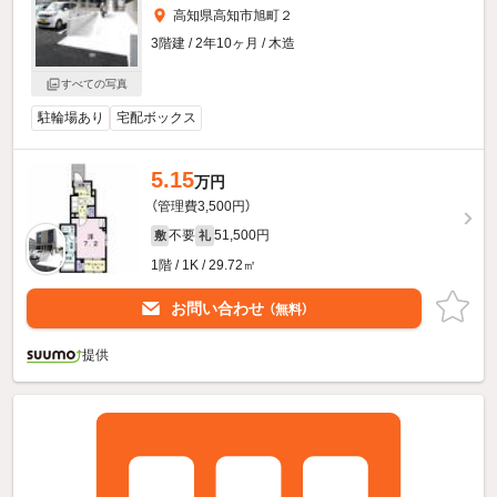
高知県高知市旭町２
3階建 / 2年10ヶ月 / 木造
すべての写真
駐輪場あり
宅配ボックス
5.15
万円
（管理費3,500円）
不要
51,500円
敷
礼
1階 / 1K / 29.72㎡
お問い合わせ
（無料）
提供