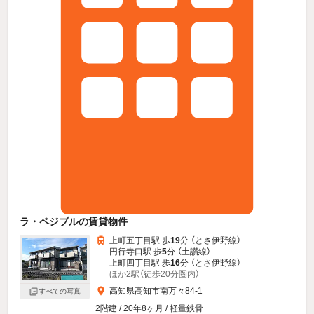
ラ・ペジブルの賃貸物件
上町五丁目駅 歩
19
分 （とさ伊野線）
円行寺口駅 歩
5
分 （土讃線）
上町四丁目駅 歩
16
分 （とさ伊野線）
ほか2駅（徒歩20分圏内）
高知県高知市南万々84-1
すべての写真
2階建 / 20年8ヶ月 / 軽量鉄骨