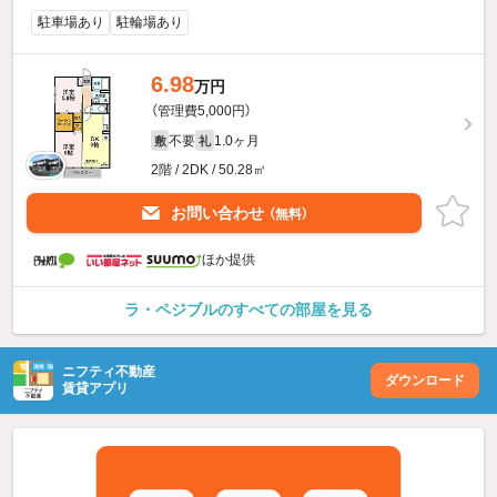
駐車場あり
駐輪場あり
6.98
万円
（管理費5,000円）
不要
1.0ヶ月
敷
礼
2階 / 2DK / 50.28㎡
お問い合わせ
（無料）
ほか提供
ラ・ペジブルのすべての部屋を見る
ニフティ不動産
ダウンロード
賃貸アプリ