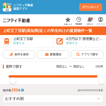
ニフティ不動産
ダウンロード
賃貸アプリ
お知らせ
閲覧履歴
マイページ
お気に入り
上町五丁目駅(高知県)近くの学生向けの賃貸物件一覧
上町五丁目駅
8万円以下,管理費など込み
変更する
変更する
条件を保存
新着通知
アプリで探す
賃料で探す
指定なし
〜
指定なし
192
件
指定した賃料で絞り込む
192
物件数
件
2026年08月05日
更新