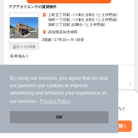
アグアカリエンテの賃貸物件
上町五丁目駅 バス
8
分 歩
5
分 （とさ伊野線）
旭町一丁目駅 バス
8
分 歩
5
分 （とさ伊野線）
旭町三丁目駅 歩
26
分 （とさ伊野線）
高知県高知市神田
2階建 / 17年10ヶ月 / 鉄骨
すべての写真
駐車場あり
6.5
万円
By using our services, you agree that we and
（管理費3,000円）
our
partners
use cookies to improve
65,000円
不要
敷
礼
advertising and enhance your experience on
2階 / 2LDK / 57.85㎡
アプリに切り替えて、サクサクお部屋探し
our services.
Privacy Policy
会員登録なしですぐ使える。マップ検索やお気に入り保存など、
物件詳細を見る
アプリ限定の便利な機能が使えます！
OK
ほか提供
Web版で続行
アプリを開く
駅・沿線を変更
絞り込み条件を変更