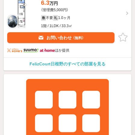
6.3
万円
（管理費5,000円）
不要
1.0ヶ月
敷
礼
1階 / 1LDK / 33.3㎡
お問い合わせ
（無料）
ほか提供
FelizCourt日根野のすべての部屋を見る