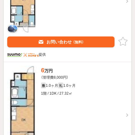
お問い合わせ
（無料）
提供
6
万円
（管理費8,000円）
1.0ヶ月
1.0ヶ月
敷
礼
1階 / 1DK / 27.32㎡