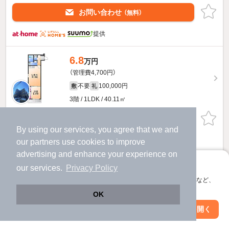
お問い合わせ
（無料）
提供
6.8
万円
（管理費4,700円）
不要
100,000円
敷
礼
3階 / 1LDK / 40.11㎡
お問い合わせ
（無料）
By using our services, you agree that we and
提供
our
partners
use cookies to improve
advertising and enhance your experience on
フジパレス日根野駅南１番館のすべての部屋を見る
アプリに切り替えて、サクサクお部屋探し
our services.
Privacy Policy
会員登録なしですぐ使える。マップ検索やお気に入り保存など、
アプリ限定の便利な機能が使えます！
OK
Web版で続行
アプリを開く
駅・沿線を変更
絞り込み条件を変更