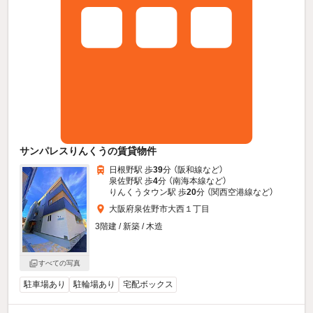
サンパレスりんくうの賃貸物件
日根野駅 歩
39
分 （阪和線
など
）
泉佐野駅 歩
4
分 （南海本線
など
）
りんくうタウン駅 歩
20
分 （関西空港線
など
）
大阪府泉佐野市大西１丁目
3階建 / 新築 / 木造
すべての写真
駐車場あり
駐輪場あり
宅配ボックス