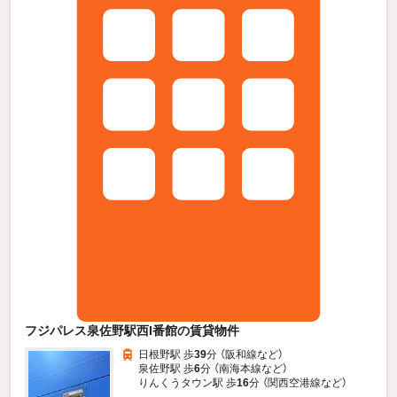
フジパレス泉佐野駅西I番館の賃貸物件
日根野駅 歩
39
分 （阪和線
など
）
泉佐野駅 歩
6
分 （南海本線
など
）
りんくうタウン駅 歩
16
分 （関西空港線
など
）