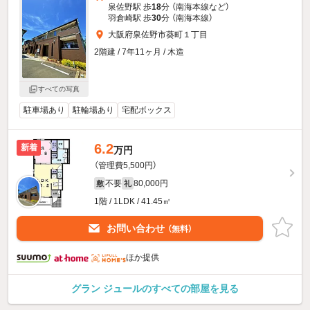
泉佐野駅 歩
18
分 （南海本線
など
）
羽倉崎駅 歩
30
分 （南海本線）
大阪府泉佐野市葵町１丁目
2階建 / 7年11ヶ月 / 木造
すべての写真
駐車場あり
駐輪場あり
宅配ボックス
6.2
新着
万円
（管理費5,500円）
不要
80,000円
敷
礼
1階 / 1LDK / 41.45㎡
お問い合わせ
（無料）
ほか提供
グラン ジュールのすべての部屋を見る