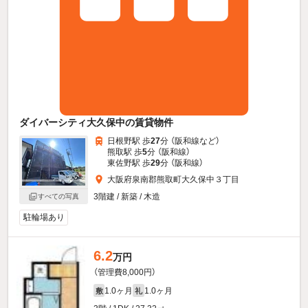
ダイバーシティ大久保中の賃貸物件
日根野駅 歩
27
分 （阪和線
など
）
熊取駅 歩
5
分 （阪和線）
東佐野駅 歩
29
分 （阪和線）
大阪府泉南郡熊取町大久保中３丁目
3階建 / 新築 / 木造
すべての写真
駐輪場あり
6.2
万円
（管理費8,000円）
1.0ヶ月
1.0ヶ月
敷
礼