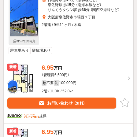
日根野駅 歩
21
分 （阪和線
など
）
泉佐野駅 歩
15
分 （南海本線
など
）
りんくうタウン駅 歩
36
分 （関西空港線
など
）
大阪府泉佐野市市場西１丁目
2階建 / 9年11ヶ月 / 木造
すべての写真
駐車場あり
駐輪場あり
6.95
新着
万円
（管理費5,500円）
不要
100,000円
敷
礼
2階 / 1LDK / 52.0㎡
お問い合わせ
（無料）
提供
6.95
新着
万円