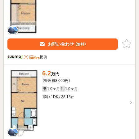
お問い合わせ
（無料）
提供
6.2
万円
（管理費8,000円）
1.0ヶ月
1.0ヶ月
敷
礼
1階 / 1DK / 28.15㎡