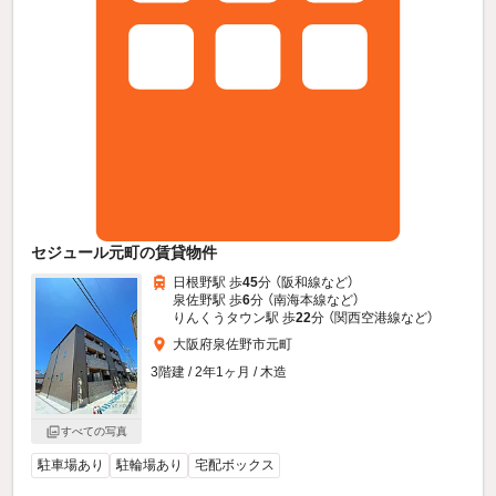
セジュール元町の賃貸物件
日根野駅 歩
45
分 （阪和線
など
）
泉佐野駅 歩
6
分 （南海本線
など
）
りんくうタウン駅 歩
22
分 （関西空港線
など
）
大阪府泉佐野市元町
3階建 / 2年1ヶ月 / 木造
すべての写真
駐車場あり
駐輪場あり
宅配ボックス