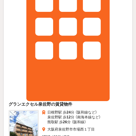
グランエクセル泉佐野の賃貸物件
日根野駅 歩
24
分 （阪和線
など
）
泉佐野駅 歩
12
分 （南海本線
など
）
熊取駅 歩
26
分 （阪和線）
大阪府泉佐野市市場西１丁目