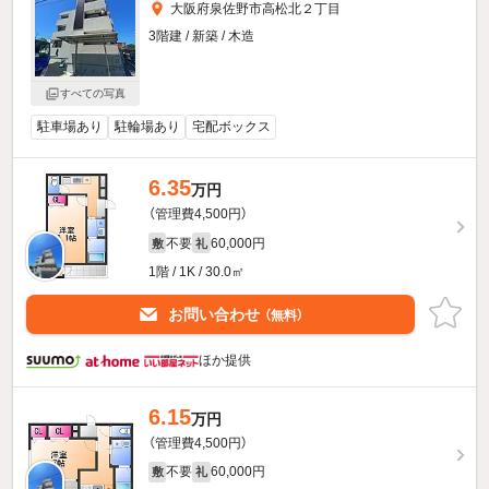
大阪府泉佐野市高松北２丁目
3階建 / 新築 / 木造
すべての写真
駐車場あり
駐輪場あり
宅配ボックス
6.35
万円
（管理費4,500円）
不要
60,000円
敷
礼
1階 / 1K / 30.0㎡
お問い合わせ
（無料）
ほか提供
6.15
万円
（管理費4,500円）
不要
60,000円
敷
礼