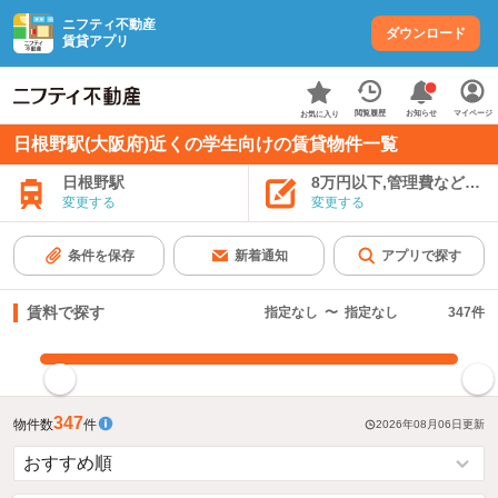
ニフティ不動産
ダウンロード
賃貸アプリ
お知らせ
閲覧履歴
マイページ
お気に入り
日根野駅(大阪府)近くの学生向けの賃貸物件一覧
日根野駅
8万円以下,管理費など込み
変更する
変更する
条件を保存
新着通知
アプリで探す
賃料で探す
指定なし
〜
指定なし
347
件
指定した賃料で絞り込む
347
物件数
件
2026年08月06日
更新