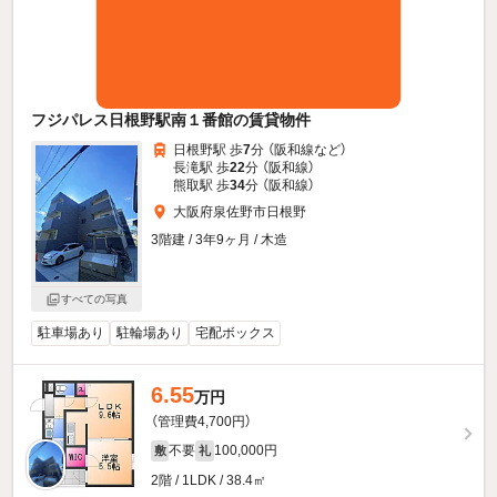
フジパレス日根野駅南１番館の賃貸物件
日根野駅 歩
7
分 （阪和線
など
）
長滝駅 歩
22
分 （阪和線）
熊取駅 歩
34
分 （阪和線）
大阪府泉佐野市日根野
3階建 / 3年9ヶ月 / 木造
すべての写真
駐車場あり
駐輪場あり
宅配ボックス
6.55
万円
（管理費4,700円）
不要
100,000円
敷
礼
2階 / 1LDK / 38.4㎡