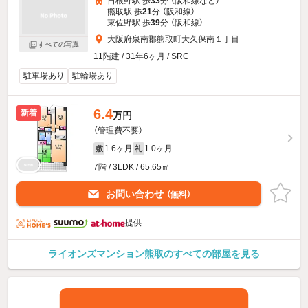
日根野駅 歩
33
分 （阪和線
など
）
熊取駅 歩
21
分 （阪和線）
東佐野駅 歩
39
分 （阪和線）
大阪府泉南郡熊取町大久保南１丁目
すべての写真
11階建 / 31年6ヶ月 / SRC
駐車場あり
駐輪場あり
6.4
新着
万円
（管理費不要）
1.6ヶ月
1.0ヶ月
敷
礼
7階 / 3LDK / 65.65㎡
お問い合わせ
（無料）
提供
ライオンズマンション熊取のすべての部屋を見る