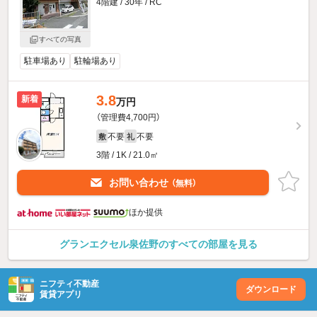
4階建 / 30年 / RC
すべての写真
駐車場あり
駐輪場あり
3.8
新着
万円
（管理費4,700円）
不要
不要
敷
礼
3階 / 1K / 21.0㎡
お問い合わせ
（無料）
ほか提供
グランエクセル泉佐野のすべての部屋を見る
ニフティ不動産
ダウンロード
賃貸アプリ