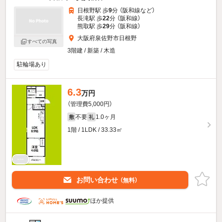
日根野駅 歩
9
分 （阪和線
など
）
長滝駅 歩
22
分 （阪和線）
熊取駅 歩
29
分 （阪和線）
大阪府泉佐野市日根野
すべての写真
3階建 / 新築 / 木造
駐輪場あり
6.3
万円
（管理費5,000円）
不要
1.0ヶ月
敷
礼
1階 / 1LDK / 33.33㎡
お問い合わせ
（無料）
ほか提供