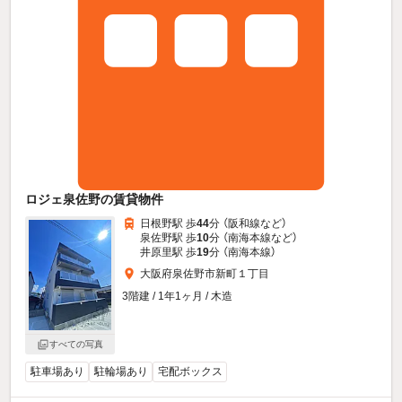
ロジェ泉佐野の賃貸物件
日根野駅 歩
44
分 （阪和線
など
）
泉佐野駅 歩
10
分 （南海本線
など
）
井原里駅 歩
19
分 （南海本線）
大阪府泉佐野市新町１丁目
3階建 / 1年1ヶ月 / 木造
すべての写真
駐車場あり
駐輪場あり
宅配ボックス