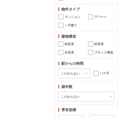
物件タイプ
マンション
アパート
一戸建て
建物構造
鉄筋系
鉄骨系
木造系
ブロック構造
駅からの時間
バス可
築年数
専有面積