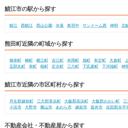
鯖江市の駅から探す
鯖江
西鯖江
西山公園
水落
鳥羽中
サンドーム西
神明
北
熊田町近隣の町域から探す
御幸町
柳町
横江町
吉江町
米岡町
旭町
有定町
大倉町
五郎丸町
幸町
桜町
定次町
三六町
下氏家町
下河端町
神
鯖江市近隣の市区町村から探す
丹生郡越前町
三方郡美浜町
大飯郡高浜町
大飯郡おおい町
三
小浜市
大野市
勝山市
あわら市
越前市
坂井市
吉田郡永平
不動産会社・不動産屋から探す