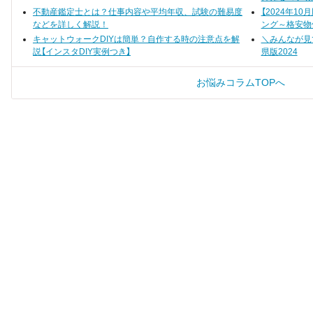
不動産鑑定士とは？仕事内容や平均年収、試験の難易度
【2024年1
などを詳しく解説！
ング～格安物
キャットウォークDIYは簡単？自作する時の注意点を解
＼みんなが見
説【インスタDIY実例つき】
県版2024
お悩みコラムTOPへ