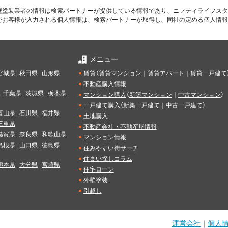
壁塗装業者の情報は検索パートナーが提供している情報であり、ニフティライフスタ
でお客様が入力される個人情報は、検索パートナーが取得し、同社の定める個人情報
メニュー
宮城県
秋田県
山形県
賃貸
（
賃貸マンション
｜
賃貸アパート
｜
賃貸一戸建て
不動産購入情報
千葉県
茨城県
栃木県
マンション購入
（
新築マンション
｜
中古マンション
）
一戸建て購入
（
新築一戸建て
｜
中古一戸建て
）
富山県
石川県
福井県
土地購入
三重県
不動産会社・不動産屋情報
滋賀県
奈良県
和歌山県
マンション情報
島根県
山口県
徳島県
住みやすい街サーチ
住まい探しコラム
熊本県
大分県
宮崎県
住宅ローン
外壁塗装
引越し
運営会社
｜
個人