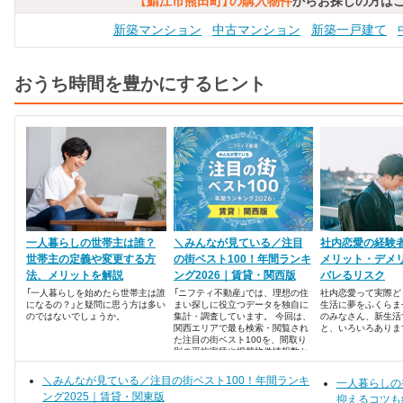
【鯖江市熊田町】の購入物件
からお探しの方は
新築マンション
中古マンション
新築一戸建て
おうち時間を豊かにするヒント
一人暮らしの世帯主は誰？
＼みんなが見ている／注目
社内恋愛の経験
世帯主の定義や変更する方
の街ベスト100！年間ランキ
メリット・デメ
法、メリットを解説
ング2026｜賃貸・関西版
バレるリスク
「一人暮らしを始めたら世帯主は誰
「ニフティ不動産」では、理想の住
社内恋愛って実際ど
になるの？」と疑問に思う方は多い
まい探しに役立つデータを独自に
生活に夢をふくらま
のではないでしょうか。
集計・調査しています。 今回は、
のみなさん、新生活
関西エリアで最も検索・閲覧され
と、いろいろありま
た注目の街ベスト100を、間取り
別の平均家賃や掲載物件情報数と
ともに発表します！
＼みんなが見ている／注目の街ベスト100！年間ランキ
一人暮らしの
ング2025｜賃貸・関東版
抑えるコツも