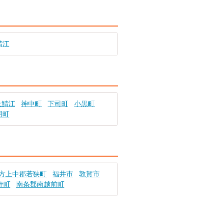
鯖江
上鯖江
神中町
下司町
小黒町
明町
方上中郡若狭町
福井市
敦賀市
寺町
南条郡南越前町