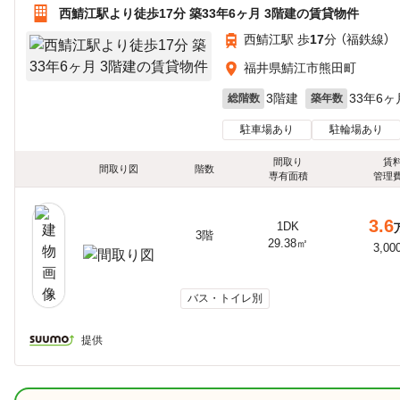
西鯖江駅より徒歩17分 築33年6ヶ月 3階建の賃貸物件
西鯖江駅 歩
17
分 （福鉄線）
福井県鯖江市熊田町
3階建
33年6ヶ
総階数
築年数
駐車場あり
駐輪場あり
間取り
賃
間取り図
階数
専有面積
管理
3.6
1DK
3階
29.38㎡
3,00
バス・トイレ別
提供