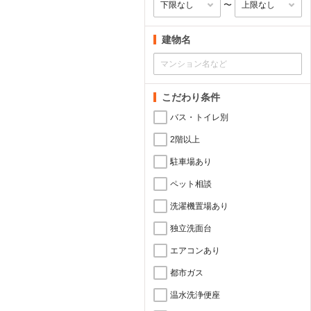
〜
建物名
こだわり条件
バス・トイレ別
2階以上
駐車場あり
ペット相談
洗濯機置場あり
独立洗面台
エアコンあり
都市ガス
温水洗浄便座