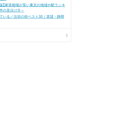
0月版】家賃相場が安い東京の地域や駅ランキ
件の見分け方～
ている／注目の街ベスト30｜賃貸・静岡