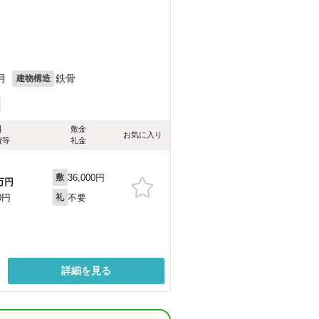
月
鉄骨
建物構造
料
敷金
お気に入り
費等
礼金
36,000円
敷
万円
不要
0円
礼
詳細を見る