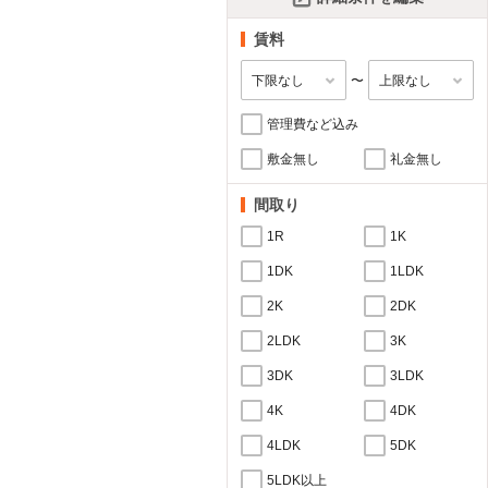
賃料
〜
管理費など込み
敷金無し
礼金無し
間取り
1R
1K
1DK
1LDK
2K
2DK
2LDK
3K
3DK
3LDK
4K
4DK
4LDK
5DK
5LDK以上