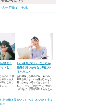
こちらからどうぞ
中古一戸建て
土地
者が語る！
いい物件がない！なかなか
リットと、
物件が見つからない時にや
るべきこと
うなの！？ 新
お部屋探しを始めてみたものの、
せる新社会人
希望を満たすいい物件がなかなか
で気になるこ
見つからない時ってありますよ
すよね。
ね。 でも、ただ待っているだけ
で突然いい部屋が現れるなんてこ
とは滅多にありません。 より早く
希望の物件に出会うためにすべき
ことをご紹介します。
初期費用は最低いくら？詳しい内訳や安く
紹介