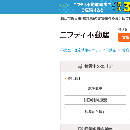
鯖江市熊田町(福井県)の賃貸物件をまとめ
借りる
賃貸
不動産・住宅情報のニフティ不動産
賃貸
検索中のエリア
熊田町
駅を変更
市区町村を変更
地図から探す
詳細条件を編集