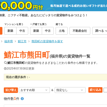
て検索、ニフティ不動産。あなたにピッタリの賃貸物件をみつけよう！
マンションを買う
一戸建てを買う
建てる
新築
中古
新築
中古
土地
不動産会社
調べる
福井県
鯖江市
熊田町の賃貸物件を探す
鯖江市熊田町
(福井県)の賃貸物件一覧
鯖江市熊田町
の賃貸物件をさまざまなこだわり条件から検索できます。
2025年07月08日
更新
現在の選択条件：
-
絞り込み
並び替え
＆
1
物件数
件