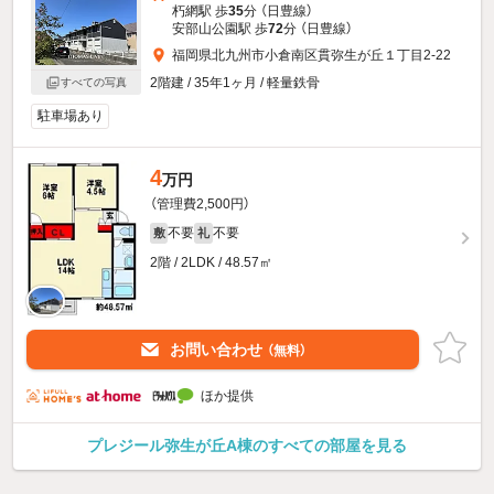
朽網駅 歩
35
分 （日豊線）
安部山公園駅 歩
72
分 （日豊線）
福岡県北九州市小倉南区貫弥生が丘１丁目2-22
2階建 / 35年1ヶ月 / 軽量鉄骨
すべての写真
駐車場あり
4
万円
（管理費2,500円）
不要
不要
敷
礼
2階 / 2LDK / 48.57㎡
お問い合わせ
（無料）
ほか提供
プレジール弥生が丘A棟のすべての部屋を見る