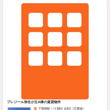
プレジール弥生が丘A棟の賃貸物件
下曽根駅 バス
16
分 歩
2
分 （日豊線）