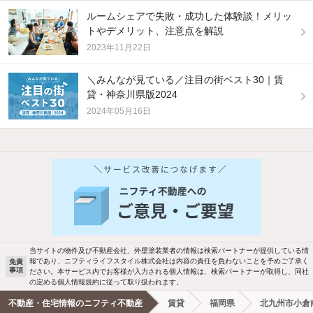
ルームシェアで失敗・成功した体験談！メリッ
トやデメリット、注意点を解説
2023年11月22日
＼みんなが見ている／注目の街ベスト30｜賃
貸・神奈川県版2024
2024年05月16日
他の人はこんな条件で絞り込んでいます！
人気のこだわり条件
バス・トイレ別
2階以上
駐車場あり
ペット相談
当サイトの物件及び不動産会社、外壁塗装業者の情報は検索パートナーが提供している情
報であり、ニフティライフスタイル株式会社は内容の責任を負わないことを予めご了承く
免責
洗濯機置場あり
独立洗面台
事項
ださい。本サービス内でお客様が入力される個人情報は、検索パートナーが取得し、同社
の定める個人情報規約に従って取り扱われます。
エアコンあり
都市ガス
不動産・住宅情報のニフティ不動産
賃貸
福岡県
北九州市小倉