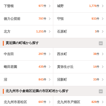
下曽根
城野
977
件
1,776
件
徳力公団前
守恒
797
件
933
件
北方
石原町
1,151
件
3
件
貫近隣の町域から探す
中吉田
西水町
297
件
38
件
蜷田若園
貫弥生が丘
435
件
14
件
沼
沼新町
843
件
33
件
北九州市小倉南区近隣の市区町村から探す
北九州市若松区
北九州市戸畑区
697
件
829
件