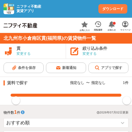
ニフティ不動産
ダウンロード
賃貸アプリ
お知らせ
閲覧履歴
マイページ
お気に入り
北九州市小倉南区貫(福岡県)の賃貸物件一覧
貫
絞り込み条件
変更する
変更する
条件を保存
新着通知
アプリで探す
賃料で探す
指定なし
〜
指定なし
1
件
指定した賃料で絞り込む
1
物件数
件
2026年07月02日
更新