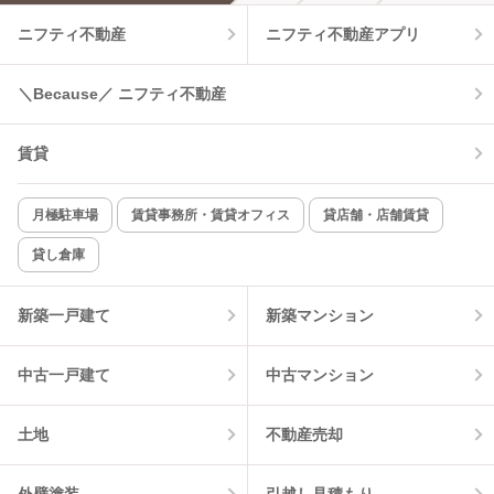
ニフティ不動産
ニフティ不動産アプリ
温水洗浄便座
オートロック
コンロ2口以上
追焚き機能
＼Because／ ニフティ不動産
TV付インターホン
角部屋
賃貸
新着のみ
インターネット無料
月極駐車場
賃貸事務所・賃貸オフィス
貸店舗・店舗賃貸
貸し倉庫
該当件数:
物件一覧に反映
1
件
新築一戸建て
新築マンション
中古一戸建て
中古マンション
土地
不動産売却
外壁塗装
引越し見積もり