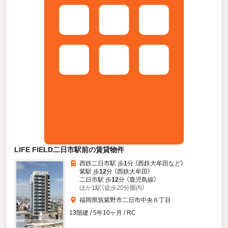
LIFE FIELD二日市駅前の賃貸物件
西鉄二日市駅 歩
1
分 （西鉄大牟田
など
）
紫駅 歩
12
分 （西鉄大牟田）
二日市駅 歩
12
分 （鹿児島線）
ほか1駅（徒歩20分圏内）
福岡県筑紫野市二日市中央６丁目
13階建 / 5年10ヶ月 / RC