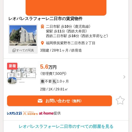
レオパレスラフォーレ二日市の賃貸物件
二日市駅 歩
10
分 （鹿児島線）
紫駅 歩
11
分 （西鉄大牟田）
西鉄二日市駅 歩
16
分 （西鉄太宰府
など
）
福岡県筑紫野市二日市西２丁目
3階建 / 28年1ヶ月 / 鉄骨造
すべての写真
5.6
新着
万円
（管理費7,500円）
不要
1.0ヶ月
敷
礼
2階 / 1K / 29.81㎡
お問い合わせ
（無料）
提供
レオパレスラフォーレ二日市のすべての部屋を見る