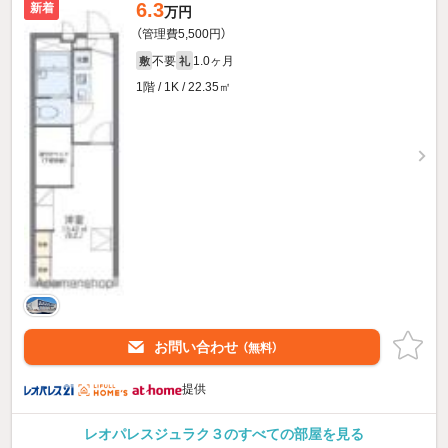
6.3
新着
万円
（管理費5,500円）
不要
1.0ヶ月
敷
礼
1階 / 1K / 22.35㎡
お問い合わせ
（無料）
提供
レオパレスジュラク３のすべての部屋を見る