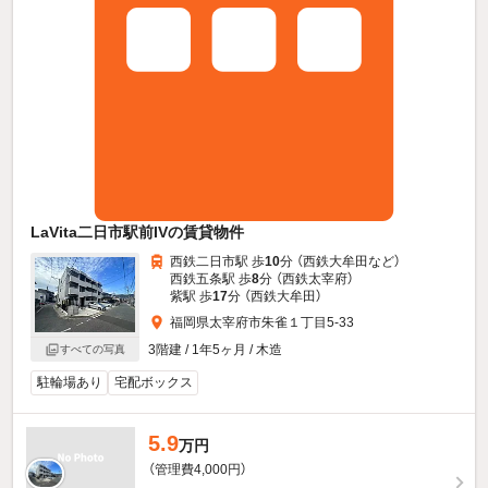
LaVita二日市駅前IVの賃貸物件
西鉄二日市駅 歩
10
分 （西鉄大牟田
など
）
西鉄五条駅 歩
8
分 （西鉄太宰府）
紫駅 歩
17
分 （西鉄大牟田）
福岡県太宰府市朱雀１丁目5-33
3階建 / 1年5ヶ月 / 木造
すべての写真
駐輪場あり
宅配ボックス
5.9
万円
（管理費4,000円）