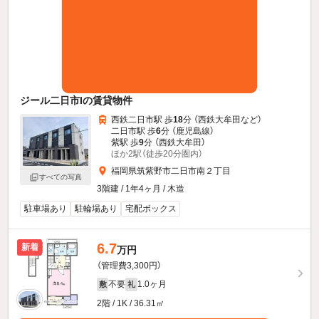
ジール二日市Iの賃貸物件
西鉄二日市駅 歩
18
分 （西鉄大牟田
など
）
二日市駅 歩
6
分 （鹿児島線）
紫駅 歩
9
分 （西鉄大牟田）
ほか2駅（徒歩20分圏内）
福岡県筑紫野市二日市南２丁目
すべての写真
3階建 / 1年4ヶ月 / 木造
駐車場あり
駐輪場あり
宅配ボックス
6.7
新着
万円
（管理費3,300円）
不要
1.0ヶ月
敷
礼
2階 / 1K / 36.31㎡