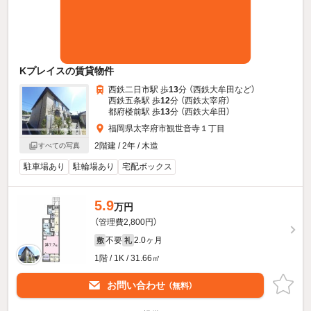
Kプレイスの賃貸物件
西鉄二日市駅 歩
13
分 （西鉄大牟田
など
）
西鉄五条駅 歩
12
分 （西鉄太宰府）
都府楼前駅 歩
13
分 （西鉄大牟田）
福岡県太宰府市観世音寺１丁目
2階建 / 2年 / 木造
すべての写真
駐車場あり
駐輪場あり
宅配ボックス
5.9
万円
（管理費2,800円）
不要
2.0ヶ月
敷
礼
1階 / 1K / 31.66㎡
お問い合わせ
（無料）