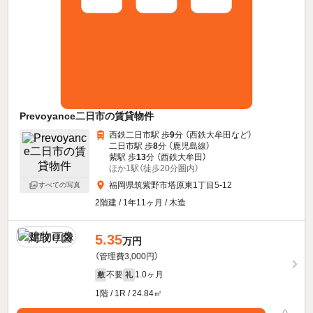
Prevoyance二日市の賃貸物件
西鉄二日市駅 歩
9
分 （西鉄大牟田
など
）
二日市駅 歩
8
分 （鹿児島線）
紫駅 歩
13
分 （西鉄大牟田）
ほか1駅（徒歩20分圏内）
福岡県筑紫野市塔原東1丁目5-12
すべての写真
2階建 / 1年11ヶ月 / 木造
5.35
万円
（管理費3,000円）
不要
1.0ヶ月
敷
礼
1階 / 1R / 24.84㎡