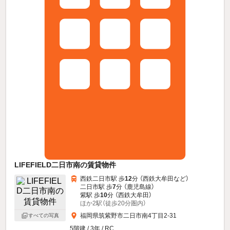
LIFEFIELD二日市南の賃貸物件
西鉄二日市駅 歩
12
分 （西鉄大牟田
など
）
二日市駅 歩
7
分 （鹿児島線）
紫駅 歩
10
分 （西鉄大牟田）
ほか2駅（徒歩20分圏内）
福岡県筑紫野市二日市南4丁目2-31
すべての写真
5階建 / 3年 / RC