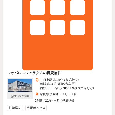
レオパレスジュラク３の賃貸物件
二日市駅 歩
14
分 （鹿児島線）
紫駅 歩
16
分 （西鉄大牟田）
西鉄二日市駅 歩
20
分 （西鉄太宰府
など
）
福岡県筑紫野市湯町３丁目
すべての写真
2階建 / 21年4ヶ月 / 軽量鉄骨
駐輪場あり
宅配ボックス