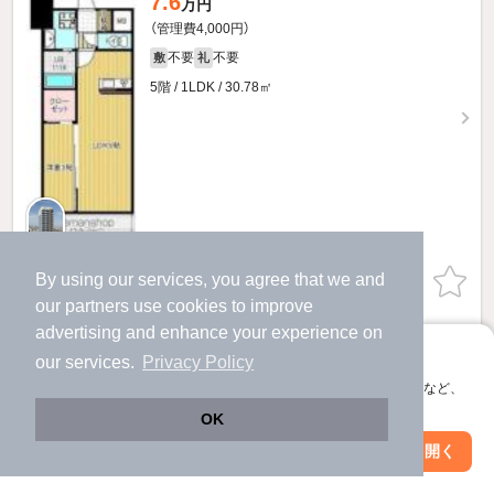
7.6
万円
（管理費4,000円）
不要
不要
敷
礼
5階 / 1LDK / 30.78㎡
By using our services, you agree that we and
お問い合わせ
（無料）
our
partners
use cookies to improve
提供
advertising and enhance your experience on
アプリに切り替えて、サクサクお部屋探し
our services.
Privacy Policy
7.7
会員登録なしですぐ使える。マップ検索やお気に入り保存など、
万円
アプリ限定の便利な機能が使えます！
（管理費4,000円）
OK
不要
不要
敷
礼
Web版で続行
アプリを開く
駅・沿線を変更
絞り込み条件を変更
8階 / 1LDK / 30.78㎡