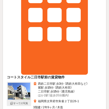
コートスタイル二日市駅前の賃貸物件
西鉄二日市駅 歩
3
分 （西鉄大牟田
など
）
紫駅 歩
15
分 （西鉄大牟田）
二日市駅 歩
15
分 （鹿児島線）
ほか1駅（徒歩20分圏内）
福岡県太宰府市朱雀２丁目26-1
すべての写真
3階建 / 2年9ヶ月 / 木造