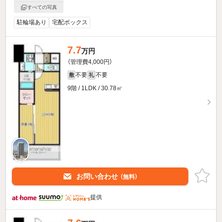
すべての写真
駐輪場あり
宅配ボックス
7.7
万円
（管理費4,000円）
不要
不要
敷
礼
9階 / 1LDK / 30.78㎡
お問い合わせ
（無料）
提供