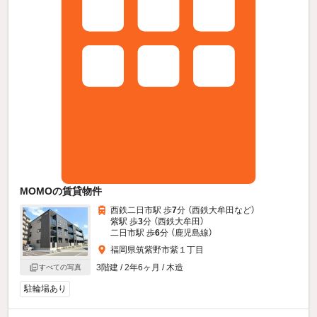
MOMOの賃貸物件
西鉄二日市駅 歩
7
分 （西鉄大牟田
など
）
紫駅 歩
3
分 （西鉄大牟田）
二日市駅 歩
6
分 （鹿児島線）
福岡県筑紫野市紫１丁目
3階建 / 2年6ヶ月 / 木造
すべての写真
駐輪場あり