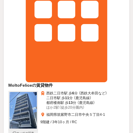
MoltoFeliceの賃貸物件
西鉄二日市駅 歩
6
分 （西鉄大牟田
など
）
二日市駅 歩
11
分 （鹿児島線）
都府楼南駅 歩
13
分 （鹿児島線）
ほか2駅（徒歩20分圏内）
福岡県筑紫野市二日市中央５丁目4-1
9階建 / 3年10ヶ月 / RC