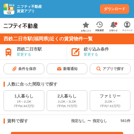
ニフティ不動産
ダウンロード
賃貸アプリ
お知らせ
閲覧履歴
マイページ
お気に入り
西鉄二日市駅(福岡県)近くの賃貸物件一覧
西鉄二日市駅
絞り込み条件
変更する
変更する
条件を保存
新着通知
アプリで探す
人数に合った間取りで探す
1人暮らし
2人暮らし
ファミリー
1R～1LDK
1LDK～3LDK
2LDK～
（平均4.84万円）
（平均6.75万円）
（平均7.63万円）
賃料で探す
指定なし
〜
指定なし
561
件