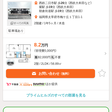
西鉄二日市駅 歩
26
分 （西鉄大牟田
など
）
紫駅 歩
19
分 （西鉄大牟田）
朝倉街道駅 歩
19
分 （西鉄大牟田）
福岡県太宰府市梅ケ丘１丁目1-1
2階建 / 1年5ヶ月 / 木造
すべての写真
駐車場あり
8.2
万円
（管理費5,000円）
82,000円
不要
敷
礼
2階 / 2LDK / 56.89㎡
お問い合わせ
（無料）
ほか提供
プライムヒルズのすべての部屋を見る