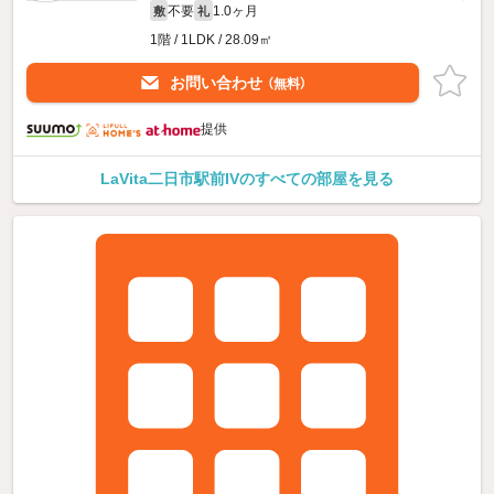
不要
1.0ヶ月
敷
礼
1階 / 1LDK / 28.09㎡
お問い合わせ
（無料）
提供
LaVita二日市駅前IVのすべての部屋を見る