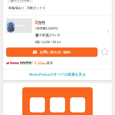
すべての写真
駐輪場あり
宅配ボックス
8
万円
（管理費5,000円）
不要
2.0ヶ月
敷
礼
4階 / 1LDK / 39.3㎡
お問い合わせ
（無料）
提供
MoltoFeliceのすべての部屋を見る