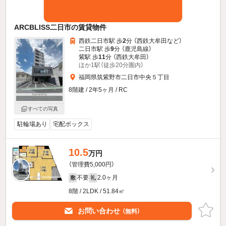
ARCBLISS二日市の賃貸物件
西鉄二日市駅 歩
2
分 （西鉄大牟田
など
）
二日市駅 歩
9
分 （鹿児島線）
紫駅 歩
11
分 （西鉄大牟田）
ほか1駅（徒歩20分圏内）
福岡県筑紫野市二日市中央５丁目
8階建 / 2年5ヶ月 / RC
すべての写真
駐輪場あり
宅配ボックス
10.5
万円
（管理費5,000円）
不要
2.0ヶ月
敷
礼
8階 / 2LDK / 51.84㎡
お問い合わせ
（無料）