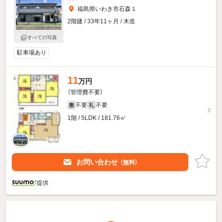
福島県いわき市石森１
2階建 / 33年11ヶ月 / 木造
すべての写真
駐車場あり
11
万円
（管理費不要）
不要
不要
敷
礼
1階 / 5LDK / 181.76㎡
お問い合わせ
（無料）
提供