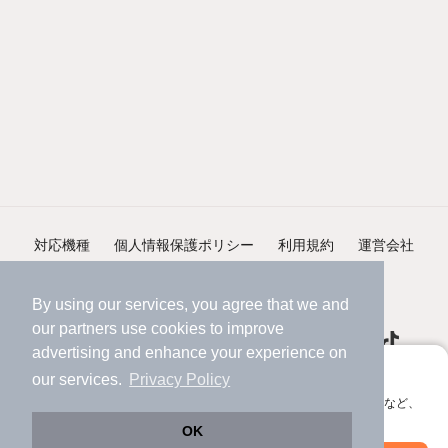
対応機種
個人情報保護ポリシー
利用規約
運営会社
ヘルプ・お問い合わせ
採用情報
By using our services, you agree that we and
our
partners
use cookies to improve
advertising and enhance your experience on
アプリに切り替えて、サクサクお部屋探し
our services.
Privacy Policy
会員登録なしですぐ使える。マップ検索やお気に入り保存など、
©NIFTY Lifestyle Co., Ltd.
アプリ限定の便利な機能が使えます！
OK