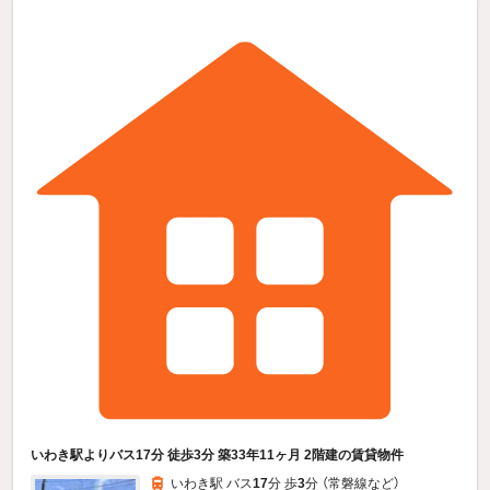
いわき駅よりバス17分 徒歩3分 築33年11ヶ月 2階建の賃貸物件
いわき駅 バス
17
分 歩
3
分 （常磐線
など
）