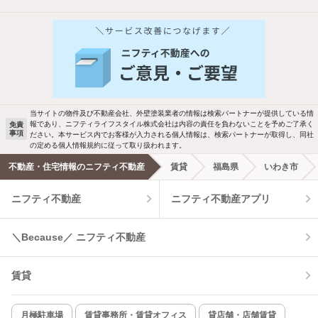
他の人はこんな条件で絞り込んでいます！
人気のこだわり条件
新着物件メール通知
バス・トイレ別
2階以上
ご希望の条件の物件が見つかり次第、メ
駐車場あり
ペット相談
ールでお知らせします
当サイトの物件及び不動産会社、外壁塗装業者の情報は検索パートナーが提供している情
報であり、ニフティライフスタイル株式会社は内容の責任を負わないことを予めご了承く
免責
事項
ださい。本サービス内でお客様が入力される個人情報は、検索パートナーが取得し、同社
洗濯機置場あり
独立洗面台
新着メール通知を受け取る
の定める個人情報規約に従って取り扱われます。
不動産・住宅情報のニフティ不動産
賃貸
福島県
いわき市
エアコンあり
都市ガス
ニフティ不動産
ニフティ不動産アプリ
温水洗浄便座
オートロック
＼Because／ ニフティ不動産
コンロ2口以上
追焚き機能
賃貸
TV付インターホン
角部屋
新着のみ
インターネット無料
月極駐車場
賃貸事務所・賃貸オフィス
貸店舗・店舗賃貸