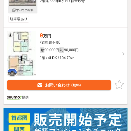
2階建 / 38年6ヶ月 / 軽量鉄骨
すべての写真
駐車場あり
9
万円
（管理費不要）
90,000円
90,000円
敷
礼
1階 / 4LDK / 104.79㎡
お問い合わせ
（無料）
提供