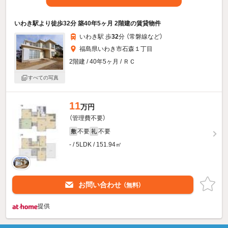
いわき駅より徒歩32分 築40年5ヶ月 2階建の賃貸物件
いわき駅 歩
32
分 （常磐線
など
）
福島県いわき市石森１丁目
2階建 / 40年5ヶ月 / ＲＣ
すべての写真
11
万円
（管理費不要）
不要
不要
敷
礼
- / 5LDK / 151.94㎡
お問い合わせ
（無料）
提供