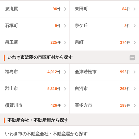
泉滝尻
東田町
96
件
84
件
石塚町
泉ケ丘
9
件
8
件
泉玉露
泉町
225
件
374
件
いわき市近隣の市区町村から探す
福島市
会津若松市
4,012
件
993
件
郡山市
白河市
5,316
件
263
件
須賀川市
喜多方市
426
件
188
件
不動産会社・不動産屋から探す
いわき市の不動産会社・不動産屋から探す