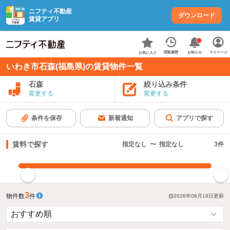
ニフティ不動産
ダウンロード
賃貸アプリ
お知らせ
閲覧履歴
マイページ
お気に入り
いわき市石森(福島県)の賃貸物件一覧
石森
絞り込み条件
変更する
変更する
条件を保存
新着通知
アプリで探す
賃料で探す
指定なし
〜
指定なし
3
件
指定した賃料で絞り込む
3
物件数
件
2026年06月19日
更新