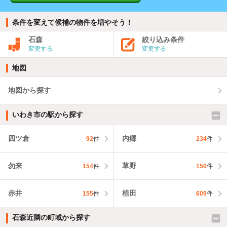
条件を変えて候補の物件を増やそう！
石森
絞り込み条件
変更する
変更する
地図
地図から探す
いわき市の駅から探す
四ツ倉
内郷
92
件
234
件
勿来
草野
154
件
150
件
赤井
植田
155
件
609
件
石森近隣の町域から探す