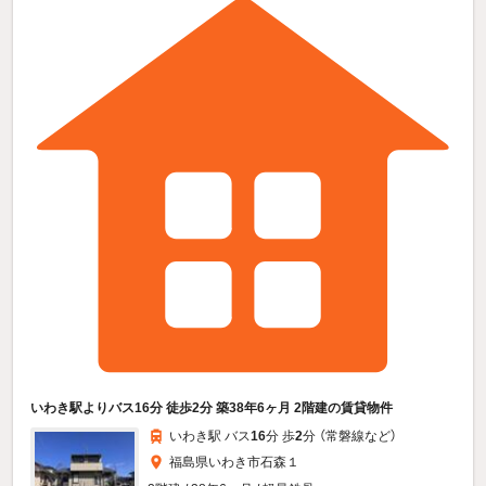
いわき駅よりバス16分 徒歩2分 築38年6ヶ月 2階建の賃貸物件
いわき駅 バス
16
分 歩
2
分 （常磐線
など
）
福島県いわき市石森１