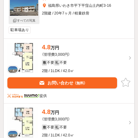
福島県いわき市平下平窪山土内町3-16
2階建 / 20年7ヶ月 / 軽量鉄骨
すべての写真
駐車場あり
4.8
万円
（管理費3,000円）
不要
不要
敷
礼
2階 / 1LDK / 42.0㎡
お問い合わせ
（無料）
提供
4.8
万円
（管理費3,000円）
不要
不要
敷
礼
2階 / 1LDK / 42.0㎡