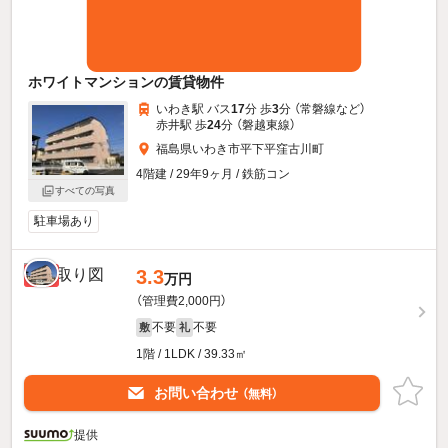
ホワイトマンションの賃貸物件
いわき駅 バス
17
分 歩
3
分 （常磐線
など
）
赤井駅 歩
24
分 （磐越東線）
福島県いわき市平下平窪古川町
4階建 / 29年9ヶ月 / 鉄筋コン
すべての写真
駐車場あり
3.3
新着
万円
（管理費2,000円）
不要
不要
敷
礼
1階 / 1LDK / 39.33㎡
お問い合わせ
（無料）
提供