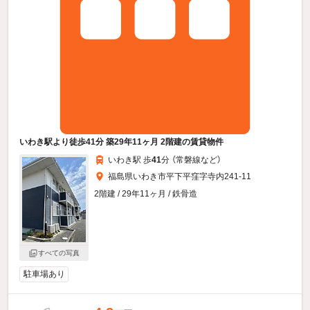
いわき駅より徒歩41分 築29年11ヶ月 2階建の賃貸物件
いわき駅 歩
41
分 （常磐線
など
）
福島県いわき市平下平窪字寺内241-11
2階建 / 29年11ヶ月 / 鉄骨造
すべての写真
駐車場あり