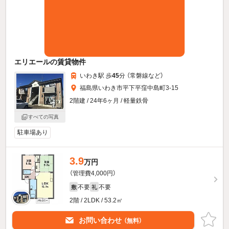
エリエールの賃貸物件
いわき駅 歩
45
分 （常磐線
など
）
福島県いわき市平下平窪中島町3-15
2階建 / 24年6ヶ月 / 軽量鉄骨
すべての写真
駐車場あり
3.9
万円
（管理費4,000円）
不要
不要
敷
礼
2階 / 2LDK / 53.2㎡
お問い合わせ
（無料）