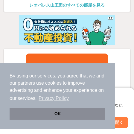
レオパレス山王田のすべての部屋を見る
By using our services, you agree that we and
our
partners
use cookies to improve
advertising and enhance your experience on
アプリに切り替えて、サクサクお部屋探し
our services.
Privacy Policy
会員登録なしですぐ使える。マップ検索やお気に入り保存など、
アプリ限定の便利な機能が使えます！
OK
Web版で続行
アプリを開く
市区町村を変更
絞り込み条件を変更