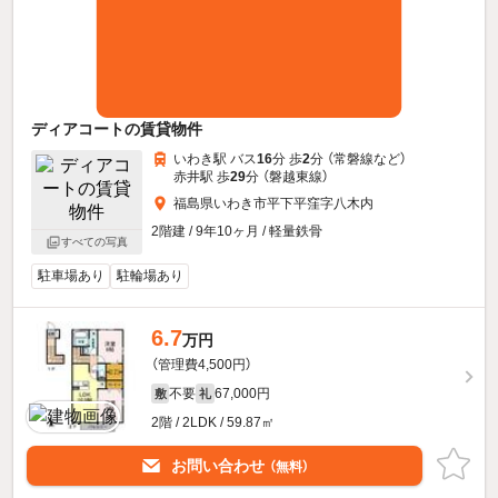
ディアコートの賃貸物件
いわき駅 バス
16
分 歩
2
分 （常磐線
など
）
赤井駅 歩
29
分 （磐越東線）
福島県いわき市平下平窪字八木内
2階建 / 9年10ヶ月 / 軽量鉄骨
すべての写真
駐車場あり
駐輪場あり
6.7
万円
（管理費4,500円）
不要
67,000円
敷
礼
2階 / 2LDK / 59.87㎡
お問い合わせ
（無料）