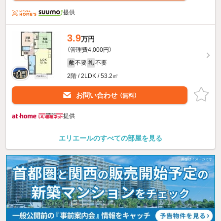
提供
3.9
万円
（管理費4,000円）
不要
不要
敷
礼
2階 / 2LDK / 53.2㎡
お問い合わせ
（無料）
提供
エリエールのすべての部屋を見る