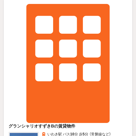
グランシャリオすずきBの賃貸物件
いわき駅 バス
10
分 歩
5
分 （常磐線
など
）