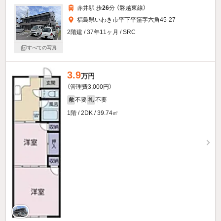
赤井駅 歩
26
分 （磐越東線）
福島県いわき市平下平窪字六角45-27
2階建 / 37年11ヶ月 / SRC
すべての写真
3.9
万円
（管理費3,000円）
不要
不要
敷
礼
1階 / 2DK / 39.74㎡