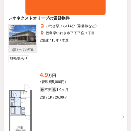
レオネクストオリーブの賃貸物件
いわき駅 バス
14
分 （常磐線
など
）
福島県いわき市平下平窪３丁目
2階建 / 13年 / 木造
すべての写真
駐輪場あり
4.9
万円
（管理費5,000円）
不要
1.0ヶ月
敷
礼
2階 / 1K / 26.09㎡