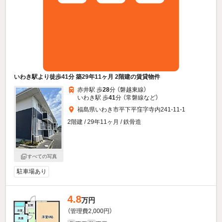
いわき駅より徒歩41分 築29年11ヶ月 2階建の賃貸物件
赤井駅 歩
28
分 （磐越東線）
いわき駅 歩
41
分 （常磐線
など
）
福島県いわき市平下平窪字寺内241-11-1
2階建 / 29年11ヶ月 / 鉄骨造
すべての写真
駐車場あり
4.8
万円
（管理費2,000円）