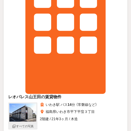
レオパレス山王田の賃貸物件
いわき駅 バス
14
分 （常磐線
など
）
福島県いわき市平下平窪３丁目
2階建 / 21年3ヶ月 / 木造
すべての写真