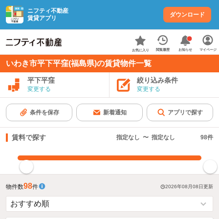
ニフティ不動産
ダウンロード
賃貸アプリ
お知らせ
閲覧履歴
マイページ
お気に入り
いわき市平下平窪(福島県)の賃貸物件一覧
平下平窪
絞り込み条件
変更する
変更する
条件を保存
新着通知
アプリで探す
賃料で探す
指定なし
〜
指定なし
98
件
指定した賃料で絞り込む
98
物件数
件
2026年08月08日
更新