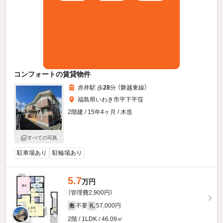
コンフォートの賃貸物件
赤井駅 歩
28
分 （磐越東線）
福島県いわき市平下平窪
2階建 / 15年4ヶ月 / 木造
すべての写真
駐車場あり
駐輪場あり
5.7
万円
（管理費2,900円）
不要
57,000円
敷
礼
2階 / 1LDK / 46.09㎡