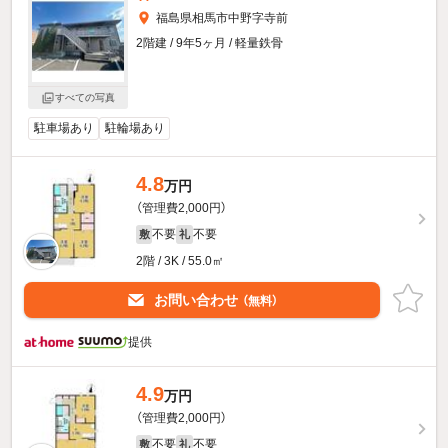
福島県相馬市中野字寺前
2階建 / 9年5ヶ月 / 軽量鉄骨
すべての写真
駐車場あり
駐輪場あり
4.8
万円
（管理費2,000円）
不要
不要
敷
礼
2階 / 3K / 55.0㎡
お問い合わせ
（無料）
提供
4.9
万円
（管理費2,000円）
不要
不要
敷
礼