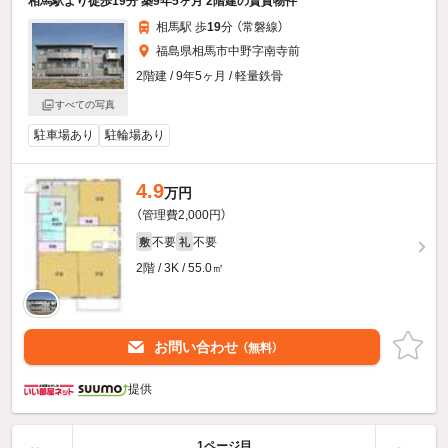
相馬駅より徒歩19分 築9年5ヶ月 2階建の賃貸物件
相馬駅 歩
19
分 （常磐線）
福島県相馬市中野字南寺前
2階建 / 9年5ヶ月 / 軽量鉄骨
すべての写真
駐車場あり
駐輪場あり
4.9
万円
（管理費2,000円）
不要
不要
敷
礼
2階 / 3K / 55.0㎡
お問い合わせ
（無料）
提供
1ページ目