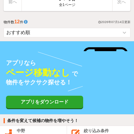
前へ
次へ
全1ページ
12
物件数
件
2026年07月14日
更新
アプリなら
ページ移動なし
で
物件をサクサク探せる！
アプリをダウンロード
条件を変えて候補の物件を増やそう！
中野
絞り込み条件