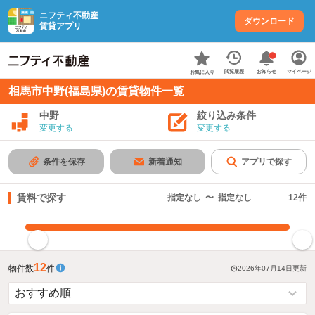
ニフティ不動産
ダウンロード
賃貸アプリ
お知らせ
閲覧履歴
マイページ
お気に入り
相馬市中野(福島県)の賃貸物件一覧
中野
絞り込み条件
変更する
変更する
条件を保存
新着通知
アプリで探す
賃料で探す
指定なし
〜
指定なし
12
件
指定した賃料で絞り込む
12
物件数
件
2026年07月14日
更新