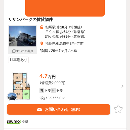
サザンパークの賃貸物件
相馬駅 歩
18
分 （常磐線）
日立木駅 歩
64
分 （常磐線）
駒ケ嶺駅 歩
79
分 （常磐線）
福島県相馬市中野字寺前
2階建 / 29年7ヶ月 / 木造
すべての写真
駐車場あり
4.7
万円
（管理費2,000円）
不要
不要
敷
礼
2階 / 3K / 55.0㎡
お問い合わせ
（無料）
提供