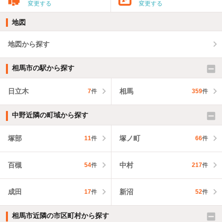
変更する
変更する
地図
地図から探す
相馬市の駅から探す
日立木
相馬
7
件
359
件
中野近隣の町域から探す
塚部
塚ノ町
11
件
66
件
百槻
中村
54
件
217
件
成田
新沼
17
件
52
件
相馬市近隣の市区町村から探す