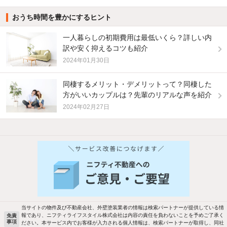
おうち時間を豊かにするヒント
一人暮らしの初期費用は最低いくら？詳しい内
訳や安く抑えるコツも紹介
2024年01月30日
同棲するメリット・デメリットって？同棲した
方がいいカップルは？先輩のリアルな声を紹介
2024年02月27日
他の人はこんな条件で絞り込んでいます！
人気のこだわり条件
新着物件メール通知
バス・トイレ別
2階以上
検索中の条件の新着物件情報をいち早く
駐車場あり
ペット相談
お知らせします
当サイトの物件及び不動産会社、外壁塗装業者の情報は検索パートナーが提供している情
報であり、ニフティライフスタイル株式会社は内容の責任を負わないことを予めご了承く
免責
事項
ださい。本サービス内でお客様が入力される個人情報は、検索パートナーが取得し、同社
洗濯機置場あり
独立洗面台