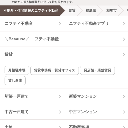
新着メール通知を受け取る
の定める個人情報規約に従って取り扱われます。
不動産・住宅情報のニフティ不動産
賃貸
福島県
相馬市
エアコンあり
都市ガス
ニフティ不動産
ニフティ不動産アプリ
温水洗浄便座
オートロック
＼Because／ ニフティ不動産
コンロ2口以上
追焚き機能
賃貸
TV付インターホン
角部屋
新着のみ
インターネット無料
月極駐車場
賃貸事務所・賃貸オフィス
貸店舗・店舗賃貸
貸し倉庫
該当件数:
物件一覧に反映
12
件
新築一戸建て
新築マンション
中古一戸建て
中古マンション
土地
不動産売却