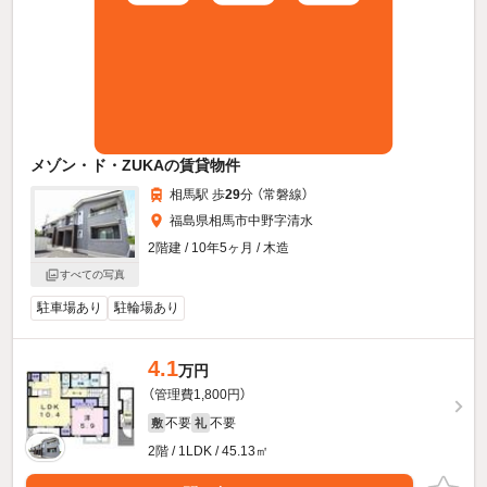
メゾン・ド・ZUKAの賃貸物件
相馬駅 歩
29
分 （常磐線）
福島県相馬市中野字清水
2階建 / 10年5ヶ月 / 木造
すべての写真
駐車場あり
駐輪場あり
4.1
万円
（管理費1,800円）
不要
不要
敷
礼
2階 / 1LDK / 45.13㎡