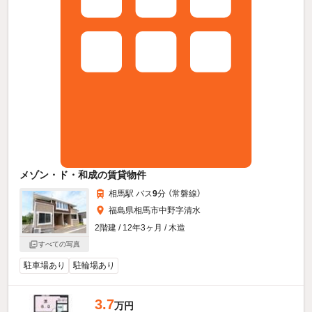
メゾン・ド・和成の賃貸物件
相馬駅 バス
9
分 （常磐線）
福島県相馬市中野字清水
2階建 / 12年3ヶ月 / 木造
すべての写真
駐車場あり
駐輪場あり
3.7
万円