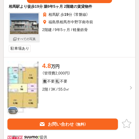
相馬駅より徒歩19分 築9年5ヶ月 2階建の賃貸物件
相馬駅 歩
19
分 （常磐線）
福島県相馬市中野字南寺前
2階建 / 9年5ヶ月 / 軽量鉄骨
すべての写真
駐車場あり
4.8
万円
（管理費2,000円）
不要
不要
敷
礼
2階 / 3K / 55.0㎡
お問い合わせ
（無料）
提供