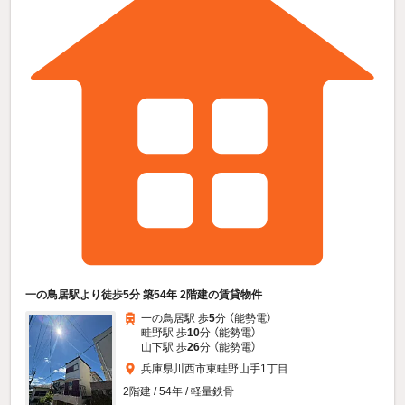
一の鳥居駅より徒歩5分 築54年 2階建の賃貸物件
一の鳥居駅 歩
5
分 （能勢電）
畦野駅 歩
10
分 （能勢電）
山下駅 歩
26
分 （能勢電）
兵庫県川西市東畦野山手1丁目
2階建 / 54年 / 軽量鉄骨