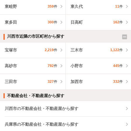
東畦野
東久代
359
件
11
件
東多田
日高町
300
件
162
件
川西市近隣の市区町村から探す
宝塚市
三木市
2,219
件
1,122
件
高砂市
小野市
792
件
445
件
三田市
加西市
327
件
332
件
不動産会社・不動産屋から探す
川西市の不動産会社・不動産屋から探す
兵庫県の不動産会社・不動産屋から探す