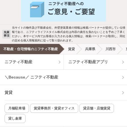
新着物件メール通知
バス・トイレ別
2階以上
ご希望の条件の物件が見つかり次第、メ
駐車場あり
ペット相談
ールでお知らせします
当サイトの物件及び不動産会社、外壁塗装業者の情報は検索パートナーが提供している情
報であり、ニフティライフスタイル株式会社は内容の責任を負わないことを予めご了承く
免責
事項
ださい。本サービス内でお客様が入力される個人情報は、検索パートナーが取得し、同社
洗濯機置場あり
独立洗面台
新着メール通知を受け取る
の定める個人情報規約に従って取り扱われます。
不動産・住宅情報のニフティ不動産
賃貸
兵庫県
川西市
エアコンあり
都市ガス
ニフティ不動産
ニフティ不動産アプリ
温水洗浄便座
オートロック
＼Because／ ニフティ不動産
コンロ2口以上
追焚き機能
賃貸
TV付インターホン
角部屋
新着のみ
インターネット無料
月極駐車場
賃貸事務所・賃貸オフィス
貸店舗・店舗賃貸
貸し倉庫
該当件数:
物件一覧に反映