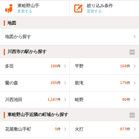
東畦野山手
絞り込み条件
変更する
変更する
地図
地図から探す
川西市の駅から探す
多田
平野
168
件
104
件
鶯の森
鼓滝
205
件
175
件
川西池田
畦野
1,187
件
80
件
東畦野山手近隣の町域から探す
花屋敷山手町
火打
5
件
873
件