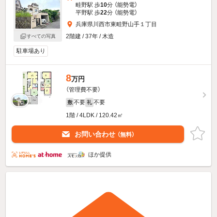
畦野駅 歩
10
分 （能勢電）
平野駅 歩
22
分 （能勢電）
兵庫県川西市東畦野山手１丁目
2階建 / 37年 / 木造
すべての写真
駐車場あり
8
万円
（管理費不要）
不要
不要
敷
礼
1階 / 4LDK / 120.42㎡
お問い合わせ
（無料）
ほか提供