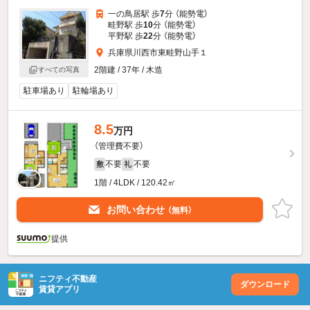
一の鳥居駅 歩
7
分 （能勢電）
畦野駅 歩
10
分 （能勢電）
平野駅 歩
22
分 （能勢電）
兵庫県川西市東畦野山手１
2階建 / 37年 / 木造
すべての写真
駐車場あり
駐輪場あり
8.5
万円
（管理費不要）
不要
不要
敷
礼
1階 / 4LDK / 120.42㎡
お問い合わせ
（無料）
提供
ニフティ不動産
ダウンロード
賃貸アプリ