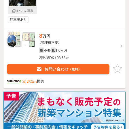
すべての写真
駐車場あり
8
万円
（管理費不要）
不要
1.0ヶ月
敷
礼
2階 / 8DK / 93.68㎡
お問い合わせ
（無料）
提供