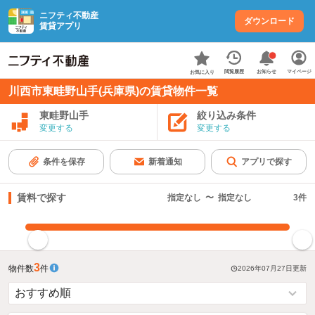
ニフティ不動産
ダウンロード
賃貸アプリ
お知らせ
閲覧履歴
マイページ
お気に入り
川西市東畦野山手(兵庫県)の賃貸物件一覧
東畦野山手
絞り込み条件
変更する
変更する
条件を保存
新着通知
アプリで探す
賃料で探す
指定なし
〜
指定なし
3
件
指定した賃料で絞り込む
3
物件数
件
2026年07月27日
更新