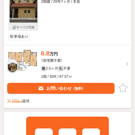
2階建 / 20年7ヶ月 / 木造
すべての写真
駐車場あり
6.8
万円
（管理費不要）
2.0ヶ月
不要
敷
礼
1階 / 3DK / 67.07㎡
お問い合わせ
（無料）
提供