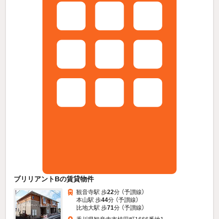
ブリリアントBの賃貸物件
観音寺駅 歩
22
分 （予讃線）
本山駅 歩
44
分 （予讃線）
比地大駅 歩
71
分 （予讃線）