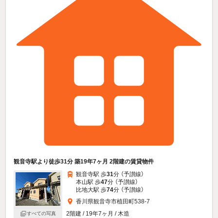
観音寺駅より徒歩31分 築19年7ヶ月 2階建の賃貸物件
観音寺駅 歩
31
分 （予讃線）
本山駅 歩
47
分 （予讃線）
比地大駅 歩
74
分 （予讃線）
香川県観音寺市植田町538-7
2階建 / 19年7ヶ月 / 木造
すべての写真