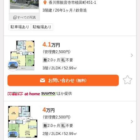
香川県観音寺市植田町451-1
3階建 / 26年1ヶ月 / 鉄骨造
すべての写真
駐車場あり
駐輪場あり
4.1
万円
（管理費2,500円）
2.0ヶ月
不要
敷
礼
3階 / 2LDK / 52.99㎡
お問い合わせ
（無料）
ほか提供
4
万円
（管理費2,500円）
2.0ヶ月
不要
敷
礼
2階 / 2LDK / 52.99㎡