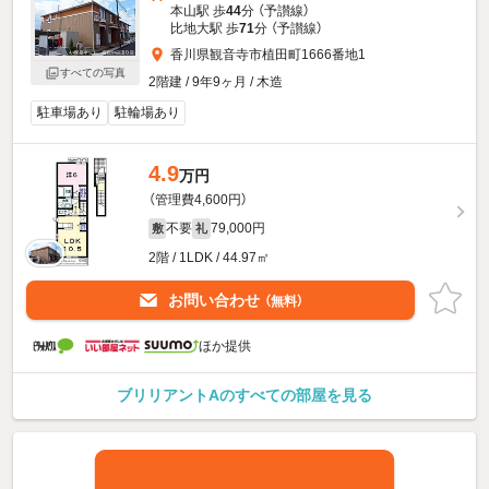
本山駅 歩
44
分 （予讃線）
比地大駅 歩
71
分 （予讃線）
香川県観音寺市植田町1666番地1
すべての写真
2階建 / 9年9ヶ月 / 木造
駐車場あり
駐輪場あり
4.9
万円
（管理費4,600円）
不要
79,000円
敷
礼
2階 / 1LDK / 44.97㎡
お問い合わせ
（無料）
ほか提供
ブリリアントAのすべての部屋を見る