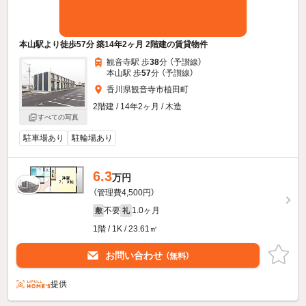
本山駅より徒歩57分 築14年2ヶ月 2階建の賃貸物件
観音寺駅 歩
38
分 （予讃線）
本山駅 歩
57
分 （予讃線）
香川県観音寺市植田町
2階建 / 14年2ヶ月 / 木造
すべての写真
駐車場あり
駐輪場あり
6.3
万円
（管理費4,500円）
不要
1.0ヶ月
敷
礼
1階 / 1K / 23.61㎡
お問い合わせ
（無料）
提供