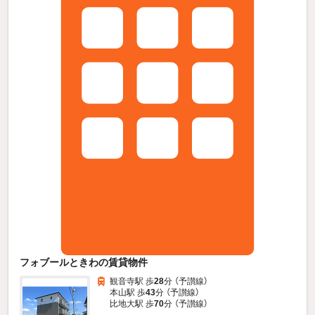
フォブールときわの賃貸物件
観音寺駅 歩
28
分 （予讃線）
本山駅 歩
43
分 （予讃線）
比地大駅 歩
70
分 （予讃線）