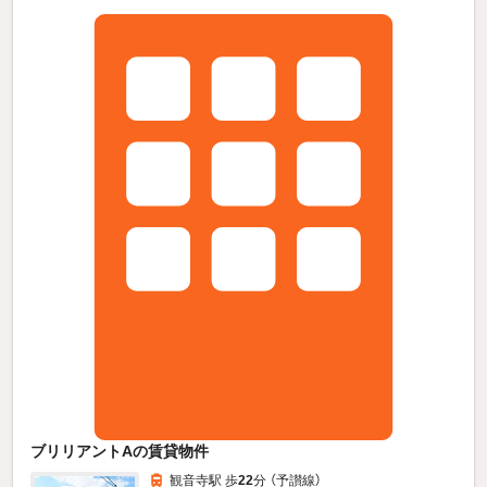
ブリリアントAの賃貸物件
観音寺駅 歩
22
分 （予讃線）