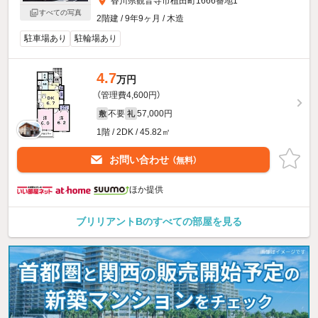
香川県観音寺市植田町1666番地1
すべての写真
2階建 / 9年9ヶ月 / 木造
駐車場あり
駐輪場あり
4.7
万円
（管理費4,600円）
不要
57,000円
敷
礼
1階 / 2DK / 45.82㎡
お問い合わせ
（無料）
ほか提供
ブリリアントBのすべての部屋を見る