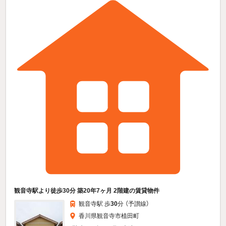
観音寺駅より徒歩30分 築20年7ヶ月 2階建の賃貸物件
観音寺駅 歩
30
分 （予讃線）
香川県観音寺市植田町