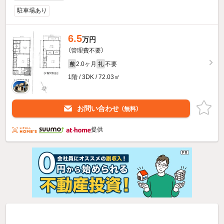
駐車場あり
6.5
万円
（管理費不要）
2.0ヶ月
不要
敷
礼
1階 / 3DK / 72.03㎡
お問い合わせ
（無料）
提供