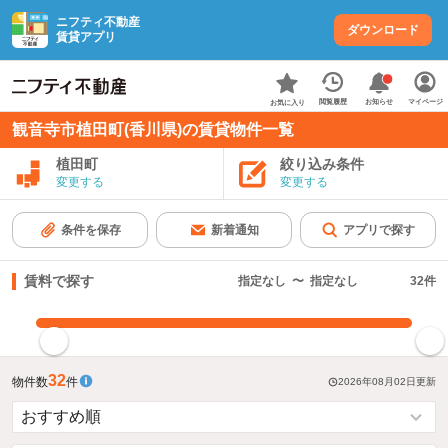
ニフティ不動産
ダウンロード
賃貸アプリ
お知らせ
閲覧履歴
マイページ
お気に入り
観音寺市植田町(香川県)の賃貸物件一覧
植田町
絞り込み条件
変更する
変更する
条件を保存
新着通知
アプリで探す
賃料で探す
指定なし
〜
指定なし
32
件
指定した賃料で絞り込む
32
物件数
件
2026年08月02日
更新