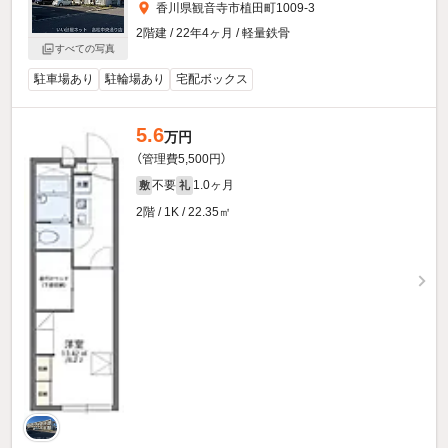
香川県観音寺市植田町1009-3
2階建 / 22年4ヶ月 / 軽量鉄骨
すべての写真
駐車場あり
駐輪場あり
宅配ボックス
5.6
万円
（管理費5,500円）
不要
1.0ヶ月
敷
礼
2階 / 1K / 22.35㎡