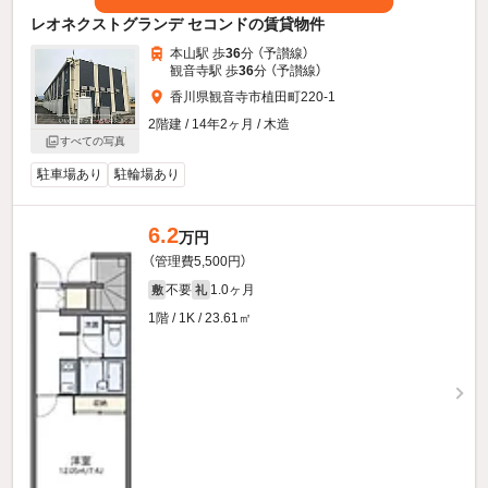
レオネクストグランデ セコンドの賃貸物件
本山駅 歩
36
分 （予讃線）
観音寺駅 歩
36
分 （予讃線）
香川県観音寺市植田町220-1
2階建 / 14年2ヶ月 / 木造
すべての写真
駐車場あり
駐輪場あり
6.2
万円
（管理費5,500円）
不要
1.0ヶ月
敷
礼
1階 / 1K / 23.61㎡