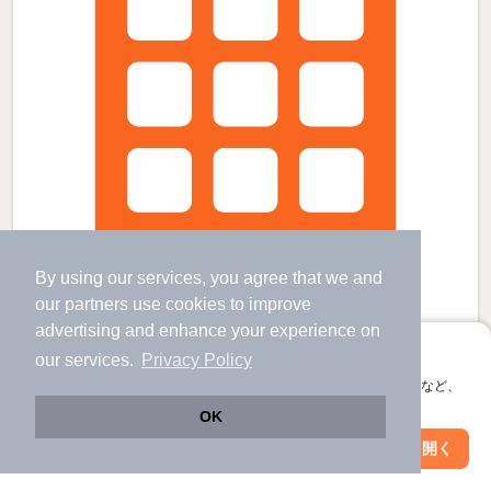
By using our services, you agree that we and
our
partners
use cookies to improve
advertising and enhance your experience on
アプリに切り替えて、サクサクお部屋探し
our services.
Privacy Policy
観音寺駅より徒歩32分 築22年4ヶ月 2階建の賃貸物件
会員登録なしですぐ使える。マップ検索やお気に入り保存など、
観音寺駅 歩
32
分 （予讃線）
アプリ限定の便利な機能が使えます！
OK
本山駅 歩
63
分 （予讃線）
Web版で続行
香川県観音寺市植田町
アプリを開く
市区町村を変更
絞り込み条件を変更
2階建 / 22年4ヶ月 / 鉄骨造