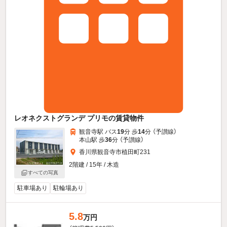
レオネクストグランデ プリモの賃貸物件
観音寺駅 バス
19
分 歩
14
分 （予讃線）
本山駅 歩
36
分 （予讃線）
香川県観音寺市植田町231
2階建 / 15年 / 木造
すべての写真
駐車場あり
駐輪場あり
5.8
万円