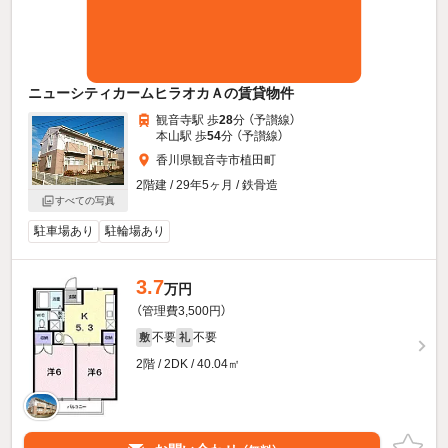
ニューシティカームヒラオカＡの賃貸物件
観音寺駅 歩
28
分 （予讃線）
本山駅 歩
54
分 （予讃線）
香川県観音寺市植田町
2階建 / 29年5ヶ月 / 鉄骨造
すべての写真
駐車場あり
駐輪場あり
3.7
万円
（管理費3,500円）
不要
不要
敷
礼
2階 / 2DK / 40.04㎡