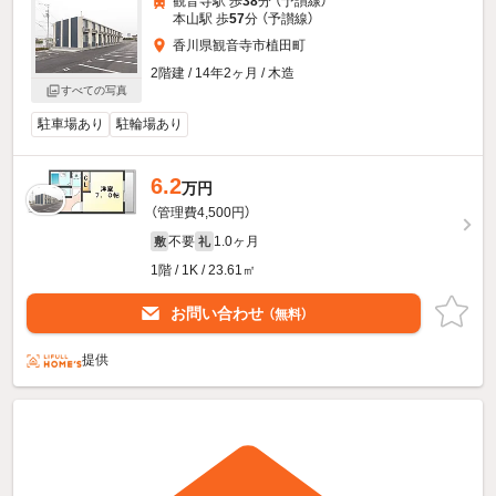
観音寺駅 歩
38
分 （予讃線）
本山駅 歩
57
分 （予讃線）
香川県観音寺市植田町
2階建 / 14年2ヶ月 / 木造
すべての写真
駐車場あり
駐輪場あり
6.2
万円
（管理費4,500円）
不要
1.0ヶ月
敷
礼
1階 / 1K / 23.61㎡
お問い合わせ
（無料）
提供