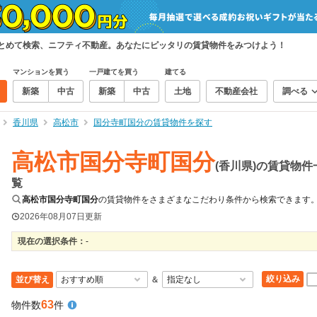
まとめて検索、ニフティ不動産。あなたにピッタリの賃貸物件をみつけよう！
マンションを買う
一戸建てを買う
建てる
新築
中古
新築
中古
土地
不動産会社
調べる
香川県
高松市
国分寺町国分の賃貸物件を探す
高松市国分寺町国分
(香川県)の賃貸物件
覧
高松市国分寺町国分
の賃貸物件をさまざまなこだわり条件から検索できます
2026年08月07日
更新
現在の選択条件：
-
絞り込み
並び替え
＆
63
物件数
件