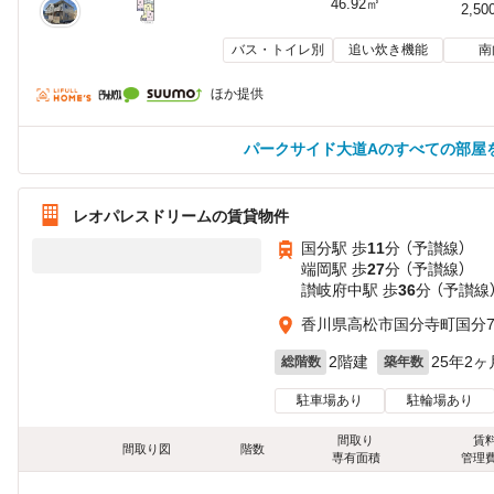
46.92㎡
2,50
バス・トイレ別
追い炊き機能
南
ほか提供
パークサイド大道Aのすべての部屋
レオパレスドリームの賃貸物件
国分駅 歩
11
分 （予讃線）
端岡駅 歩
27
分 （予讃線）
讃岐府中駅 歩
36
分 （予讃線
香川県高松市国分寺町国分77
2階建
25年2ヶ
総階数
築年数
駐車場あり
駐輪場あり
間取り
賃
間取り図
階数
専有面積
管理