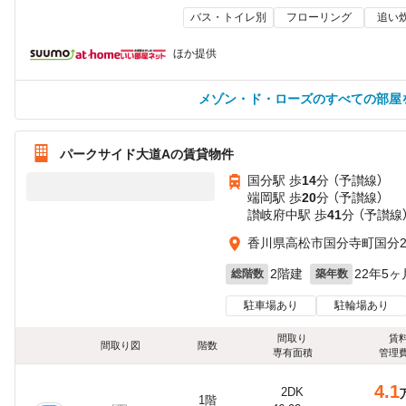
バス・トイレ別
フローリング
追い
ほか提供
メゾン・ド・ローズのすべての部屋
パークサイド大道Aの賃貸物件
国分駅 歩
14
分 （予讃線）
端岡駅 歩
20
分 （予讃線）
讃岐府中駅 歩
41
分 （予讃線
香川県高松市国分寺町国分26
2階建
22年5ヶ
総階数
築年数
駐車場あり
駐輪場あり
間取り
賃
間取り図
階数
専有面積
管理
4.1
2DK
1階