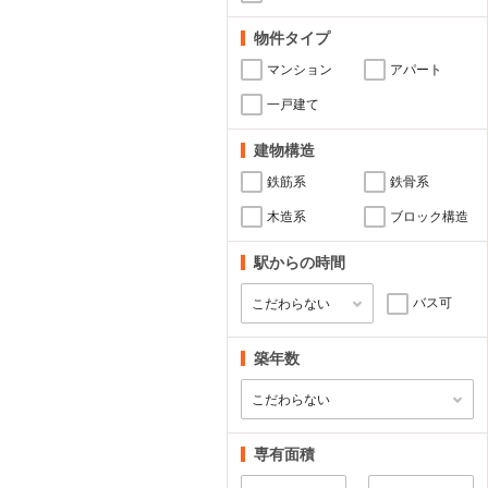
物件タイプ
マンション
アパート
一戸建て
建物構造
鉄筋系
鉄骨系
木造系
ブロック構造
駅からの時間
バス可
築年数
専有面積