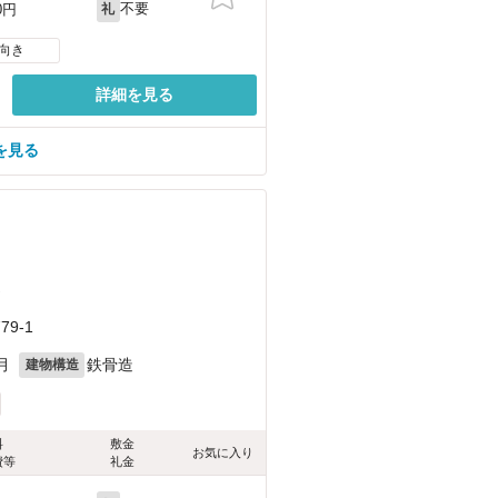
不要
0円
礼
向き
詳細を見る
を見る
）
9-1
月
鉄骨造
建物構造
料
敷金
お気に入り
費等
礼金