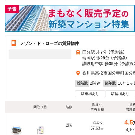
メゾン・ド・ローズの賃貸物件
国分駅 歩
7
分 （予讃線）
端岡駅 歩
29
分 （予讃線）
讃岐府中駅 歩
35
分 （予讃線
香川県高松市国分寺町国分8
2階建
16年1ヶ
総階数
築年数
駐車場あり
駐輪場あり
間取り
賃
間取り図
階数
専有面積
管理
4.5
2LDK
2階
57.63㎡
4,10