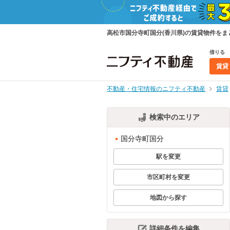
高松市国分寺町国分(香川県)の賃貸物件を
借りる
賃貸
不動産・住宅情報のニフティ不動産
賃貸
検索中のエリア
国分寺町国分
駅を変更
市区町村を変更
地図から探す
詳細条件を編集