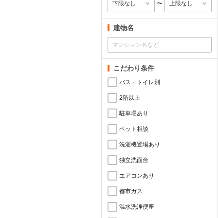
〜
建物名
こだわり条件
バス・トイレ別
2階以上
駐車場あり
ペット相談
洗濯機置場あり
独立洗面台
エアコンあり
都市ガス
温水洗浄便座