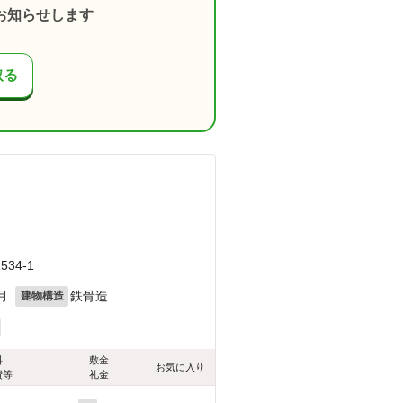
お知らせします
取る
34-1
月
鉄骨造
建物構造
料
敷金
お気に入り
費等
礼金