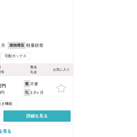
）
ヶ月
軽量鉄骨
建物構造
宅配ボックス
料
敷金
お気に入り
費等
礼金
不要
敷
万円
1.0ヶ月
0円
礼
炊き機能
詳細を見る
を見る