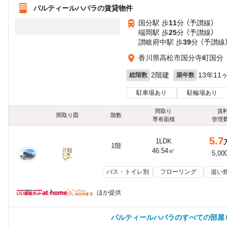
パルティールハバラの賃貸物件
国分駅 歩
11
分 （予讃線）
端岡駅 歩
25
分 （予讃線）
讃岐府中駅 歩
39
分 （予讃線
香川県高松市国分寺町国分
2階建
13年11
総階数
築年数
駐車場あり
駐輪場あり
間取り
賃
間取り図
階数
専有面積
管理
5.7
1LDK
1階
46.54㎡
5,00
バス・トイレ別
フローリング
追い
ほか提供
パルティールハバラのすべての部屋