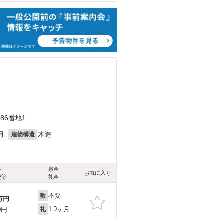
）
86番地1
月
木造
建物構造
料
敷金
お気に入り
費等
礼金
不要
敷
万円
1.0ヶ月
0円
礼