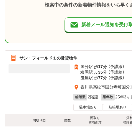
検索中の条件の新着物件情報をいち早く
新着メール通知を受け
サン・フィールド１の賃貸物件
国分駅 歩
17
分 （予讃線）
端岡駅 歩
35
分 （予讃線）
鬼無駅 歩
77
分 （予讃線）
香川県高松市国分寺町国分15
2階建
25年3ヶ
総階数
築年数
駐車場あり
駐輪場あり
間取り
賃
間取り図
階数
専有面積
管理