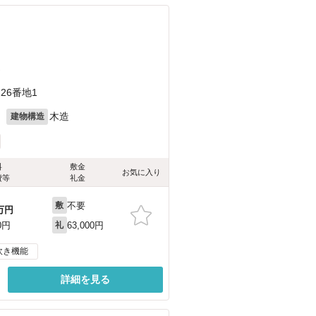
）
26番地1
月
木造
建物構造
料
敷金
お気に入り
費等
礼金
不要
敷
万円
63,000円
0円
礼
炊き機能
詳細を見る