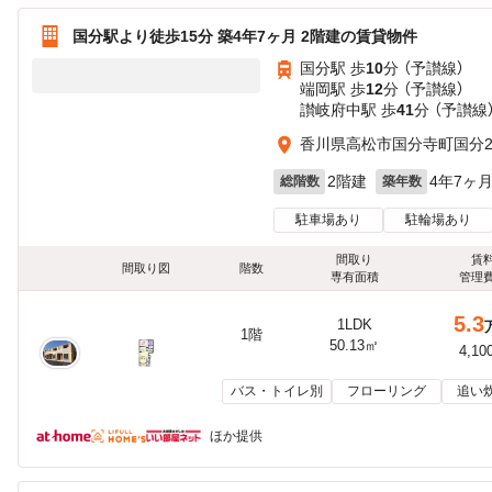
国分駅より徒歩15分 築4年7ヶ月 2階建の賃貸物件
国分駅 歩
10
分 （予讃線）
端岡駅 歩
12
分 （予讃線）
讃岐府中駅 歩
41
分 （予讃線
香川県高松市国分寺町国分2
2階建
4年7ヶ
総階数
築年数
駐車場あり
駐輪場あり
間取り
賃
間取り図
階数
専有面積
管理
5.3
1LDK
1階
50.13㎡
4,10
バス・トイレ別
フローリング
追い
ほか提供