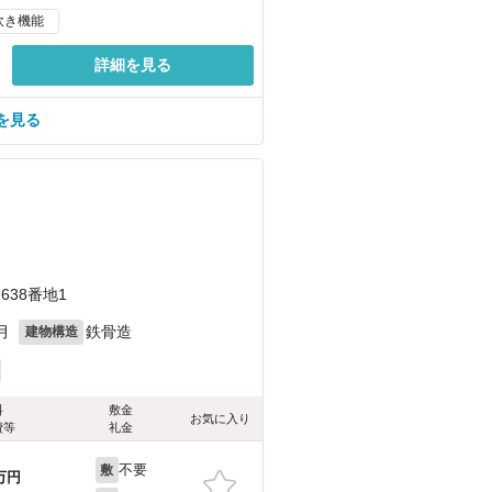
炊き機能
詳細を見る
を見る
）
38番地1
月
鉄骨造
建物構造
料
敷金
お気に入り
費等
礼金
不要
敷
万円