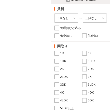
賃料
〜
管理費など込み
敷金無し
礼金無し
間取り
1R
1K
1DK
1LDK
2K
2DK
2LDK
3K
3DK
3LDK
4K
4DK
4LDK
5DK
5LDK以上