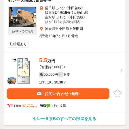
セレーヌ泉Bの賃貸物件
螢田駅 歩
5
分 （小田急線）
飯田岡駅 歩
15
分 （大雄山線）
富水駅 歩
18
分 （小田急線）
ほか1駅（徒歩20分圏内）
神奈川県小田原市飯田岡
すべての写真
2階建 / 8年7ヶ月 / 鉄骨造
駐輪場あり
5.5
万円
（管理費3,000円）
55,000円
不要
敷
礼
1階 / 1K / 30.38㎡
お問い合わせ
（無料）
ほか提供
セレーヌ泉Bのすべての部屋を見る