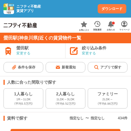
ニフティ不動産
ダウンロード
賃貸アプリ
お知らせ
閲覧履歴
マイページ
お気に入り
螢田駅(神奈川県)近くの賃貸物件一覧
螢田駅
絞り込み条件
変更する
変更する
条件を保存
新着通知
アプリで探す
人数に合った間取りで探す
1人暮らし
2人暮らし
ファミリー
1R～1LDK
1LDK～3LDK
2LDK～
（平均5.5万円）
（平均6.52万円）
（平均6.96万円）
賃料で探す
指定なし
〜
指定なし
434
件