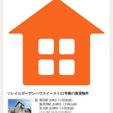
ソレイユガーデンハウスイースト11号棟の賃貸物件
螢田駅 歩
9
分 （小田急線）
飯田岡駅 歩
10
分 （大雄山線）
富水駅 歩
10
分 （小田急線）
ほか2駅（徒歩20分圏内）