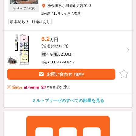
神奈川県小田原市穴部91-3
すべての写真
2階建 / 10年5ヶ月 / 木造
駐車場あり
駐輪場あり
6.2
万円
（管理費3,500円）
不要
62,000円
敷
礼
2階 / 1LDK / 44.97㎡
お問い合わせ
（無料）
ほか提供
ミルトブリーゼのすべての部屋を見る