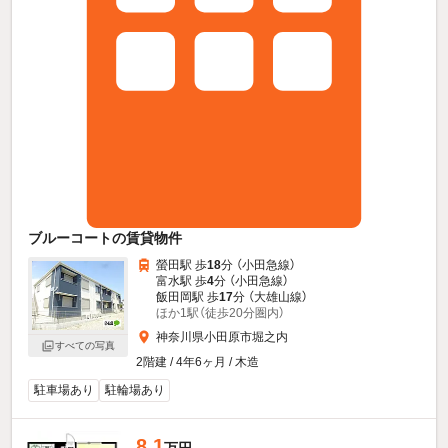
ブルーコートの賃貸物件
螢田駅 歩
18
分 （小田急線）
富水駅 歩
4
分 （小田急線）
飯田岡駅 歩
17
分 （大雄山線）
ほか1駅（徒歩20分圏内）
神奈川県小田原市堀之内
すべての写真
2階建 / 4年6ヶ月 / 木造
駐車場あり
駐輪場あり
8.1