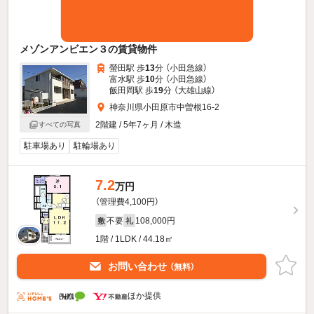
メゾンアンビエン３の賃貸物件
螢田駅 歩
13
分 （小田急線）
富水駅 歩
10
分 （小田急線）
飯田岡駅 歩
19
分 （大雄山線）
神奈川県小田原市中曽根16-2
2階建 / 5年7ヶ月 / 木造
すべての写真
駐車場あり
駐輪場あり
7.2
万円
（管理費4,100円）
不要
108,000円
敷
礼
1階 / 1LDK / 44.18㎡
お問い合わせ
（無料）
ほか提供