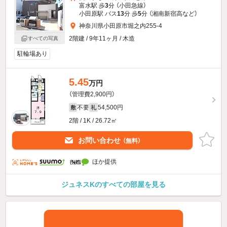
富水駅 歩
3
分 （小田急線）
小田原駅 バス
13
分 歩
5
分 （湘南新宿高
など
）
神奈川県小田原市堀之内255-4
2階建 / 9年11ヶ月 / 木造
すべての写真
駐輪場あり
5.45
万円
（管理費2,900円）
不要
54,500円
敷
礼
2階 / 1K / 26.72㎡
お問い合わせ
（無料）
ほか提供
ジュネスKのすべての部屋を見る