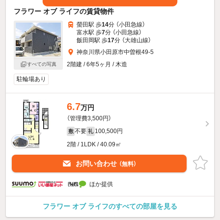
フラワー オブ ライフの賃貸物件
螢田駅 歩
14
分 （小田急線）
富水駅 歩
7
分 （小田急線）
飯田岡駅 歩
17
分 （大雄山線）
神奈川県小田原市中曽根49-5
2階建 / 6年5ヶ月 / 木造
すべての写真
駐輪場あり
6.7
万円
（管理費3,500円）
不要
100,500円
敷
礼
2階 / 1LDK / 40.09㎡
お問い合わせ
（無料）
ほか提供
フラワー オブ ライフのすべての部屋を見る