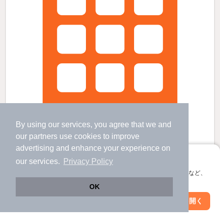
By using our services, you agree that we and
our
partners
use cookies to improve
advertising and enhance your experience on
アプリに切り替えて、サクサクお部屋探し
our services.
Privacy Policy
カルムの賃貸物件
会員登録なしですぐ使える。マップ検索やお気に入り保存など、
螢田駅 歩
12
分 （小田急線）
アプリ限定の便利な機能が使えます！
飯田岡駅 歩
9
分 （大雄山線）
OK
富水駅 歩
13
分 （小田急線）
Web版で続行
アプリを開く
ほか2駅（徒歩20分圏内）
駅・沿線を変更
絞り込み条件を変更
神奈川県小田原市飯田岡370-1
すべての写真