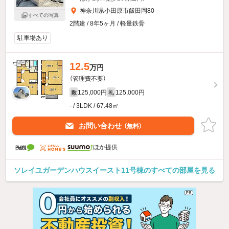
神奈川県小田原市飯田岡80
すべての写真
2階建 / 8年5ヶ月 / 軽量鉄骨
駐車場あり
12.5
万円
（管理費不要）
125,000円
125,000円
敷
礼
- / 3LDK / 67.48㎡
お問い合わせ
（無料）
ほか提供
ソレイユガーデンハウスイースト11号棟のすべての部屋を見る