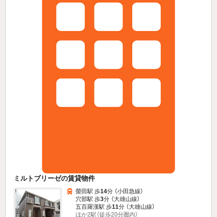
ミルトブリーゼの賃貸物件
螢田駅 歩
14
分 （小田急線）
穴部駅 歩
3
分 （大雄山線）
五百羅漢駅 歩
11
分 （大雄山線）
ほか2駅（徒歩20分圏内）