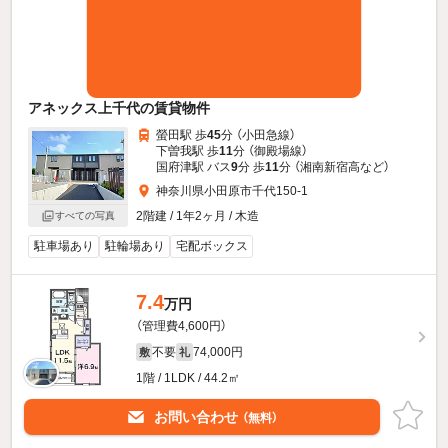
アネックス上千代の賃貸物件
螢田駅 歩
45
分 （小田急線）
下曽我駅 歩
11
分 （御殿場線）
国府津駅 バス
9
分 歩
11
分 （湘南新宿高
など
）
神奈川県小田原市千代150-1
2階建 / 1年2ヶ月 / 木造
すべての写真
駐車場あり
駐輪場あり
宅配ボックス
7.4
万円
（管理費4,600円）
不要
74,000円
敷
礼
1階 / 1LDK / 44.2㎡
お問い合わせ
（無料）