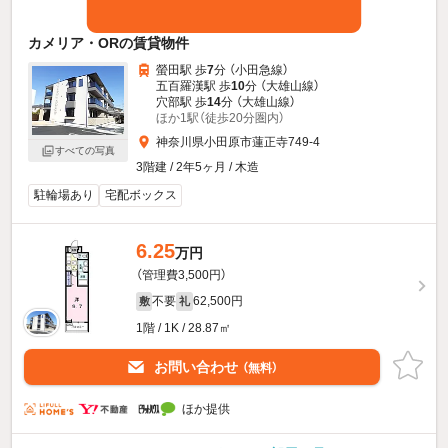
カメリア・ORの賃貸物件
螢田駅 歩
7
分 （小田急線）
五百羅漢駅 歩
10
分 （大雄山線）
穴部駅 歩
14
分 （大雄山線）
ほか1駅（徒歩20分圏内）
神奈川県小田原市蓮正寺749-4
すべての写真
3階建 / 2年5ヶ月 / 木造
駐輪場あり
宅配ボックス
6.25
万円
（管理費3,500円）
不要
62,500円
敷
礼
1階 / 1K / 28.87㎡
お問い合わせ
（無料）
ほか提供