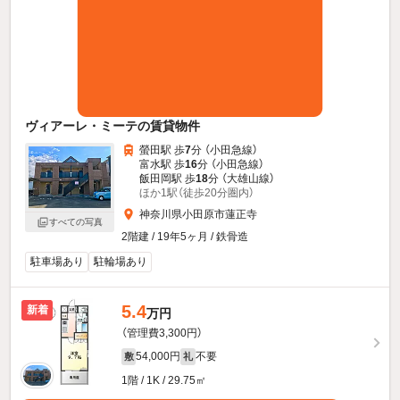
ヴィアーレ・ミーテの賃貸物件
螢田駅 歩
7
分 （小田急線）
富水駅 歩
16
分 （小田急線）
飯田岡駅 歩
18
分 （大雄山線）
ほか1駅（徒歩20分圏内）
神奈川県小田原市蓮正寺
すべての写真
2階建 / 19年5ヶ月 / 鉄骨造
駐車場あり
駐輪場あり
5.4
新着
万円
（管理費3,300円）
54,000円
不要
敷
礼
1階 / 1K / 29.75㎡