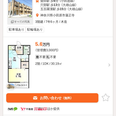
螢田駅 歩
6
分 （小田急線）
穴部駅 歩
13
分 （大雄山線）
五百羅漢駅 歩
15
分 （大雄山線）
神奈川県小田原市蓮正寺
3階建 / 7年6ヶ月 / 木造
すべての写真
駐車場あり
駐輪場あり
5.6
万円
（管理費3,000円）
不要
不要
敷
礼
2階 / 1DK / 30.19㎡
お問い合わせ
（無料）
ほか提供