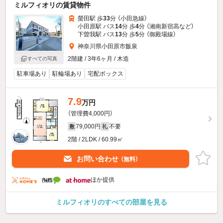
ミルフィオリの賃貸物件
螢田駅 歩
33
分 （小田急線）
小田原駅 バス
14
分 歩
4
分 （湘南新宿高
など
）
下曽我駅 バス
13
分 歩
5
分 （御殿場線）
神奈川県小田原市飯泉
2階建 / 3年6ヶ月 / 木造
すべての写真
駐車場あり
駐輪場あり
宅配ボックス
7.9
万円
（管理費4,000円）
79,000円
不要
敷
礼
2階 / 2LDK / 60.99㎡
お問い合わせ
（無料）
ほか提供
ミルフィオリのすべての部屋を見る