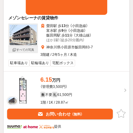
メゾンセレーナの賃貸物件
螢田駅 歩
13
分 （小田急線）
富水駅 歩
9
分 （小田急線）
飯田岡駅 歩
11
分 （大雄山線）
ほか1駅（徒歩20分圏内）
神奈川県小田原市飯田岡83-7
すべての写真
3階建 / 2年5ヶ月 / 木造
駐車場あり
駐輪場あり
宅配ボックス
6.15
万円
（管理費3,500円）
不要
61,500円
敷
礼
1階 / 1K / 28.87㎡
お問い合わせ
（無料）
提供