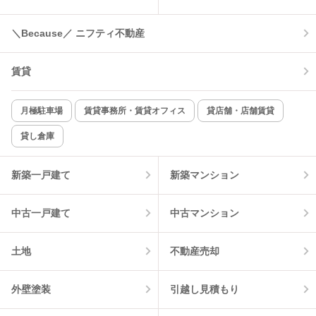
温水洗浄便座
オートロック
＼Because／ ニフティ不動産
コンロ2口以上
追焚き機能
賃貸
TV付インターホン
角部屋
新着のみ
インターネット無料
月極駐車場
賃貸事務所・賃貸オフィス
貸店舗・店舗賃貸
貸し倉庫
該当件数:
物件一覧に反映
7
件
新築一戸建て
新築マンション
中古一戸建て
中古マンション
土地
不動産売却
外壁塗装
引越し見積もり