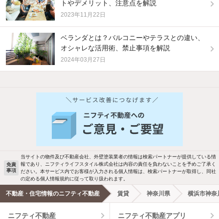
トやデメリット、注意点を解説
2023年11月22日
ベランダとは？バルコニーやテラスとの違い、
オシャレな活用術、禁止事項を解説
2024年03月27日
他の人はこんな条件で絞り込んでいます！
人気のこだわり条件
バス・トイレ別
2階以上
駐車場あり
ペット相談
当サイトの物件及び不動産会社、外壁塗装業者の情報は検索パートナーが提供している情
報であり、ニフティライフスタイル株式会社は内容の責任を負わないことを予めご了承く
免責
事項
ださい。本サービス内でお客様が入力される個人情報は、検索パートナーが取得し、同社
洗濯機置場あり
独立洗面台
の定める個人情報規約に従って取り扱われます。
不動産・住宅情報のニフティ不動産
賃貸
神奈川県
横浜市神奈
エアコンあり
都市ガス
ニフティ不動産
ニフティ不動産アプリ