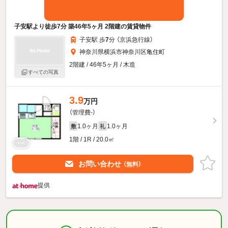
子安駅より徒歩7分 築46年5ヶ月 2階建の賃貸物件
子安駅 歩
7
分 （京浜急行線）
神奈川県横浜市神奈川区亀住町
2階建 / 46年5ヶ月 / 木造
すべての写真
3.9
万円
（管理費-）
1.0ヶ月
1.0ヶ月
敷
礼
1階 / 1R / 20.0㎡
お問い合わせ
（無料）
提供