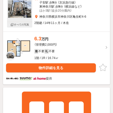
子安駅 歩
9
分 （京浜急行線）
東神奈川駅 歩
9
分 （横浜線
など
）
ほか3駅（徒歩20分圏内）
神奈川県横浜市神奈川区亀住町4-6
2階建 / 14年11ヶ月 / 木造
すべての写真
6.3
万円
（管理費2,000円）
不要
不要
敷
礼
1階 / 1R / 16.74㎡
物件詳細を見る
提供