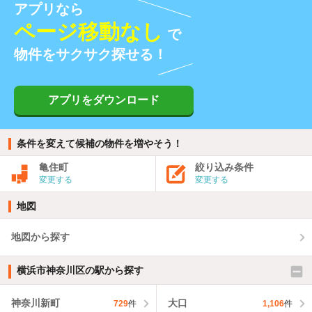
アプリなら
ページ移動なし
で
物件をサクサク探せる！
アプリをダウンロード
条件を変えて候補の物件を増やそう！
亀住町
絞り込み条件
変更する
変更する
地図
地図から探す
横浜市神奈川区の駅から探す
神奈川新町
大口
729
件
1,106
件