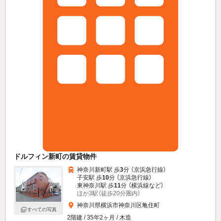
ドルフィン新町の賃貸物件
神奈川新町駅 歩
3
分 （京浜急行線）
子安駅 歩
10
分 （京浜急行線）
東神奈川駅 歩
11
分 （横浜線
など
）
ほか3駅（徒歩20分圏内）
神奈川県横浜市神奈川区亀住町
すべての写真
2階建 / 35年2ヶ月 / 木造