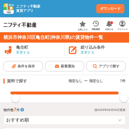
ニフティ不動産
ダウンロード
賃貸アプリ
お知らせ
閲覧履歴
マイページ
お気に入り
横浜市神奈川区亀住町(神奈川県)の賃貸物件一覧
亀住町
絞り込み条件
変更する
変更する
条件を保存
新着通知
アプリで探す
賃料で探す
指定なし
〜
指定なし
7
件
指定した賃料で絞り込む
7
物件数
件
2026年08月04日
更新