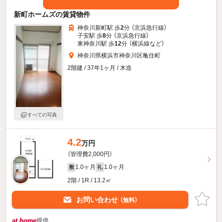
新町ホームズの賃貸物件
神奈川新町駅 歩
2
分 （京浜急行線）
子安駅 歩
8
分 （京浜急行線）
東神奈川駅 歩
12
分 （横浜線
など
）
神奈川県横浜市神奈川区亀住町
2階建 / 37年1ヶ月 / 木造
すべての写真
4.2
万円
（管理費2,000円）
1.0ヶ月
1.0ヶ月
敷
礼
2階 / 1R / 13.2㎡
お問い合わせ
（無料）
提供