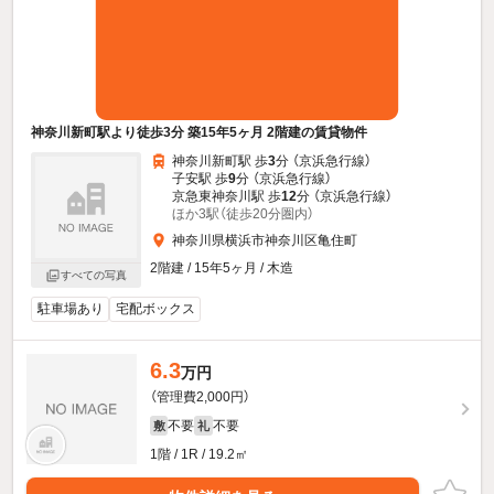
神奈川新町駅より徒歩3分 築15年5ヶ月 2階建の賃貸物件
神奈川新町駅 歩
3
分 （京浜急行線）
子安駅 歩
9
分 （京浜急行線）
京急東神奈川駅 歩
12
分 （京浜急行線）
ほか3駅（徒歩20分圏内）
神奈川県横浜市神奈川区亀住町
2階建 / 15年5ヶ月 / 木造
すべての写真
駐車場あり
宅配ボックス
6.3
万円
（管理費2,000円）
不要
不要
敷
礼
1階 / 1R / 19.2㎡