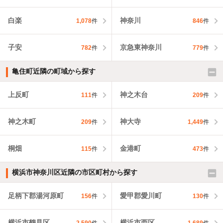
白楽
神奈川
1,078
件
846
件
子安
京急東神奈川
782
件
779
件
亀住町近隣の町域から探す
上反町
神之木台
111
件
209
件
神之木町
神大寺
209
件
1,449
件
桐畑
金港町
115
件
473
件
横浜市神奈川区近隣の市区町村から探す
足柄下郡湯河原町
愛甲郡愛川町
156
件
130
件
横浜市鶴見区
横浜市西区
2,590
件
1,689
件