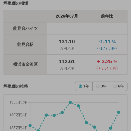
坪単価の相場
2026年07月
前年比
能見台ハイツ
-
-
131.10
-1.11
%
能見台駅
万円／坪
（ -1.47 万円）
112.61
+ 3.25
%
横浜市金沢区
万円／坪
（ + 3.54 万円）
坪単価の推移
1年
3年
6年