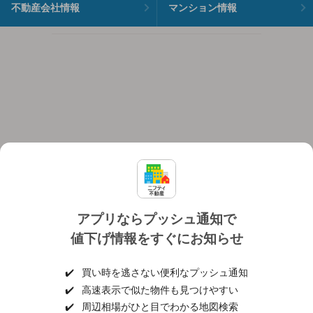
不動産会社情報
マンション情報
アプリならプッシュ通知で
値下げ情報をすぐにお知らせ
対応機種
個人情報保護ポリシー
利用規約
運営会社
✔️
買い時を逃さない便利なプッシュ通知
ヘルプ・お問い合わせ
採用情報
✔️
高速表示で似た物件も見つけやすい
✔️
周辺相場がひと目でわかる地図検索