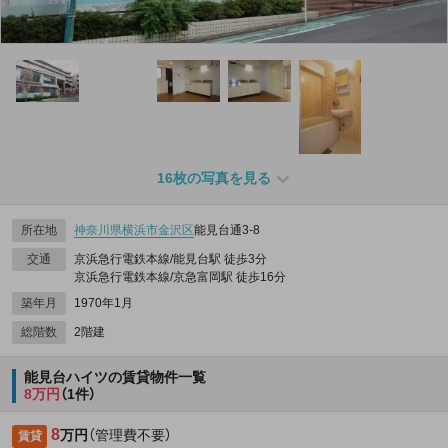
16枚の写真を見る
所在地
神奈川県
横浜市金沢区
能見台通3-8
交通
京浜急行電鉄本線/能見台駅 徒歩3分
京浜急行電鉄本線/京急富岡駅 徒歩16分
築年月
1970年1月
総階数
2階建
能見台ハイツの賃貸物件一覧
8万円
（1件）
8
万円
（管理費不要）
賃貸