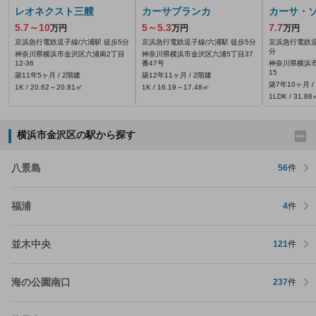
レオネクスト三艘
カーサブランカ
カーサ・
5.7～10
5～5.3
7.7
万円
万円
万円
京浜急行電鉄逗子線/六浦駅 徒歩5分
京浜急行電鉄逗子線/六浦駅 徒歩5分
京浜急行電鉄逗
分
神奈川県横浜市金沢区六浦南2丁目
神奈川県横浜市金沢区六浦5丁目37
12-36
番47号
神奈川県横浜市
15
築11年5ヶ月 / 2階建
築12年11ヶ月 / 2階建
築7年10ヶ月 /
1K / 20.62～20.81㎡
1K / 16.19～17.48㎡
1LDK / 31.88
横浜市金沢区の駅から探す
八景島
56
件
福浦
4
件
並木中央
121
件
海の公園南口
237
件