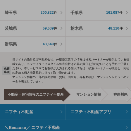
埼玉県
千葉県
200,822
件
161,087
件
茨城県
栃木県
69,639
件
48,110
件
群馬県
43,649
件
当サイトの物件及び不動産会社、外壁塗装業者の情報は検索パートナーが提供している情
報であり、ニフティライフスタイル株式会社は内容の責任を負わないことを予めご了承く
ださい。本サービス内でお客様が入力される個人情報は、検索パートナーが取得し、同社
免責
事項
の定める個人情報規約に従って取り扱われます。
マンション情報の一部の販売価格、賃料、間取り、専有面積は、マンションレビューのデ
ータを表示しています。
不動産・住宅情報のニフティ不動産
マンション情報
神奈川県
ニフティ不動産
ニフティ不動産アプリ
＼Because／ ニフティ不動産