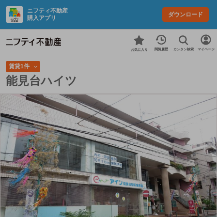
ニフティ不動産
ダウンロード
購入アプリ
カンタン検索
閲覧履歴
マイページ
お気に入り
賃貸1件
能見台ハイツ