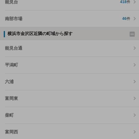
能見台
418
件
南部市場
46
件
横浜市金沢区近隣の町域から探す
能見台通
平潟町
六浦
富岡東
柴町
富岡西